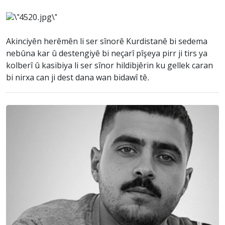
Akinciyên herêmên li ser sînorê Kurdistanê bi sedema
nebûna kar û destengiyê bi neçarî pîşeya pirr ji tirs ya
kolberî û kasibiya li ser sînor hildibjêrin ku gellek caran
bi nirxa can ji dest dana wan bidawî tê.