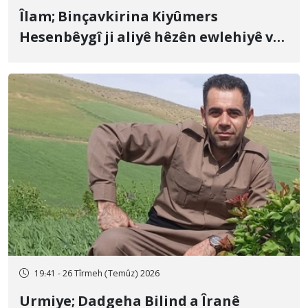
Îlam; Binçavkirina Kiyûmers
Hesenbêygî ji aliyê hêzên ewlehiyê ve
û veguhestina wî bo cihekî nediyar
19:41 - 26 Tîrmeh (Temûz) 2026
Urmiye; Dadgeha Bilind a Îranê