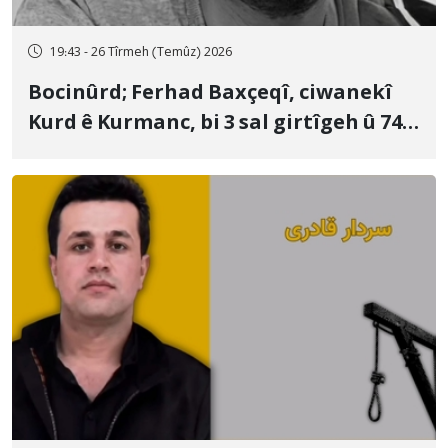
19:43 - 26 Tîrmeh (Temûz) 2026
Bocinûrd; Ferhad Baxçeqî, ciwanekî
Kurd ê Kurmanc, bi 3 sal girtîgeh û 74
qamçîyan hat cezakirin