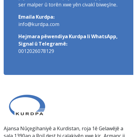
ser malper û torên xwe yên civakî biweşîne.
Emaila Kurdpa:
info@kurdpa.com
Hejmara pêwendiya Kurdpa li WhatsApp,
Signal û Telegramê:
0012026078129
Ajansa Nûçegihaniyê a Kurdistan, roja 1ê Gelawêjê a
sala 1390an a Rojî dest bi çalakiyên xwe kir. Armanc ji