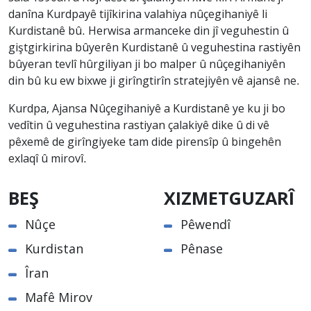
danîna Kurdpayê tijîkirina valahiya nûçegihaniyê li
Kurdistanê bû. Herwisa armanceke din jî veguhestin û
giştgirkirina bûyerên Kurdistanê û veguhestina rastiyên
bûyeran tevlî hûrgiliyan ji bo malper û nûçegihaniyên
din bû ku ew bixwe ji girîngtirîn stratejiyên vê ajansê ne.
Kurdpa, Ajansa Nûçegihaniyê a Kurdistanê ye ku ji bo
vedîtin û veguhestina rastiyan çalakiyê dike û di vê
pêxemê de girîngiyeke tam dide pirensîp û bingehên
exlaqî û mirovî.
BEŞ
XIZMETGUZARÎ
Nûçe
Pêwendî
Kurdistan
Pênase
Îran
Mafê Mirov