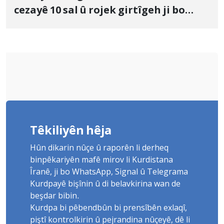
cezayê 10 sal û rojek girtîgeh ji bo
Yûnis Nebîzade piştrast kir
Têkiliyên hêja
Hûn dikarin nûçe û raporên li derheq
binpêkariyên mafê mirov li Kurdistana
Îranê, ji bo WhatsApp, Signal û Telegrama
Kurdpayê bişînin û di belavkirina wan de
beşdar bibin.
Kurdpa bi pêbendbûn bi prensîbên exlaqî,
piştî kontrolkirin û pejrandina nûçeyê, dê li