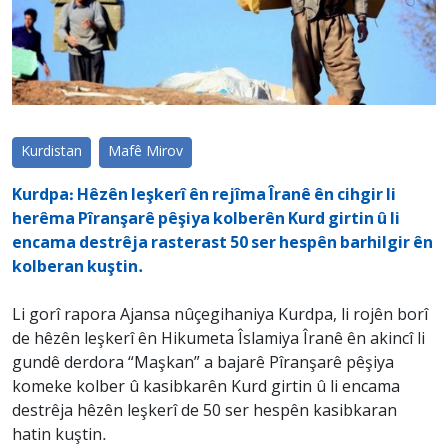
Kurdistan
Mafê Mirov
Kurdpa: Hêzên leşkerî ên rejîma Îranê ên cihgir li
herêma Pîranşarê pêşiya kolberên Kurd girtin û li
encama destrêja rasterast 50 ser hespên barhilgir ên
kolberan kuştin.
Li gorî rapora Ajansa nûçegihaniya Kurdpa, li rojên borî
de hêzên leşkerî ên Hikumeta Îslamiya Îranê ên akincî li
gundê derdora “Maşkan” a bajarê Pîranşarê pêşiya
komeke kolber û kasibkarên Kurd girtin û li encama
destrêja hêzên leşkerî de 50 ser hespên kasibkaran
hatin kuştin.