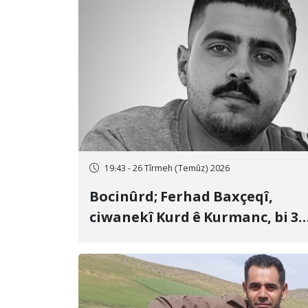
19:43 - 26 Tîrmeh (Temûz) 2026
Bocinûrd; Ferhad Baxçeqî,
ciwanekî Kurd ê Kurmanc, bi 3
sal girtîgeh û 74 qamçîyan hat
cezakirin