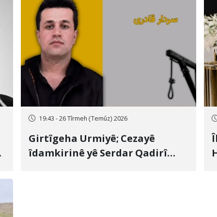
19:43 - 26 Tîrmeh (Temûz) 2026
Girtîgeha Urmiyê; Cezayê
Î
îdamkirinê yê Serdar Qadirî
H
Hate bicîhkirin
e
c