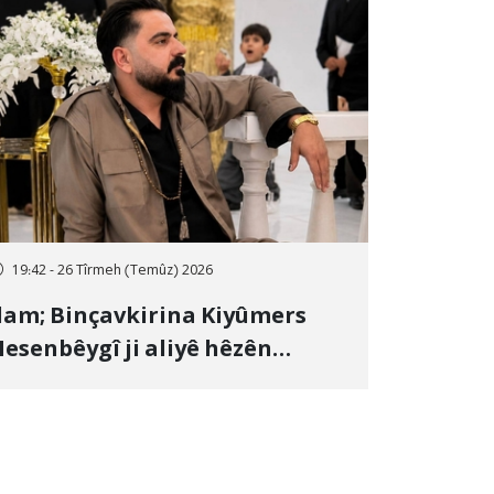
19:42 - 26 Tîrmeh (Temûz) 2026
lam; Binçavkirina Kiyûmers
esenbêygî ji aliyê hêzên
wlehiyê ve û veguhestina wî bo
ihekî nediyar