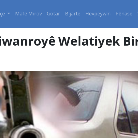
çe
Mafê Mirov
Gotar
Bijarte
Hevpeywîn
Pênase
Ciwanroyê Welatiyek Bir