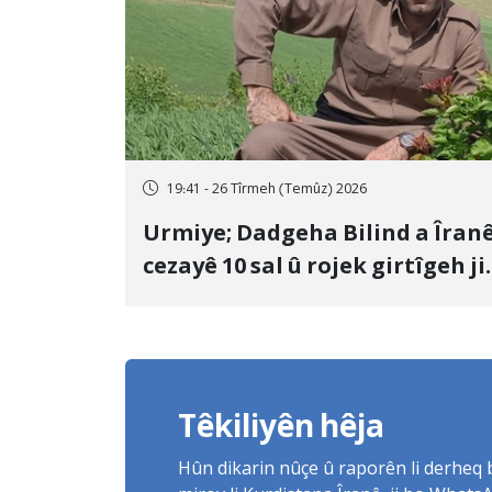
19:41 - 26 Tîrmeh (Temûz) 2026
Urmiye; Dadgeha Bilind a Îran
cezayê 10 sal û rojek girtîgeh ji
bo Yûnis Nebîzade piştrast kir
Têkiliyên hêja
Hûn dikarin nûçe û raporên li derheq