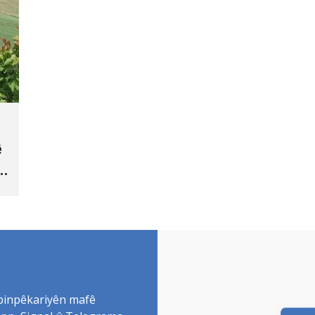
ê
 binpêkariyên mafê