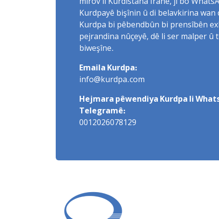
mirov li Kurdistana Îranê, ji bo What
Kurdpayê bişînin û di belavkirina wan 
Kurdpa bi pêbendbûn bi prensîbên exlaq
pejrandina nûçeyê, dê li ser malper û 
biweşîne.
Emaila Kurdpa:
info@kurdpa.com
Hejmara pêwendiya Kurdpa li Whats
Telegramê:
0012026078129