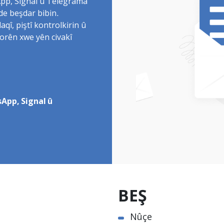
sApp, Signal û Telegrama
de beşdar bibin.
î, piştî kontrolkirin û
torên xwe yên civakî
App, Signal û
BEŞ
Nûçe