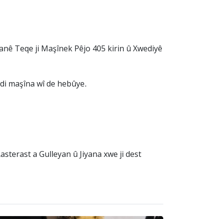
ê Teqe ji Maşînek Pêjo 405 kirin û Xwediyê
 di maşîna wî de hebûye.
sterast a Gulleyan û Jiyana xwe ji dest