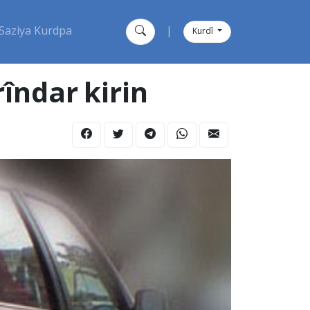
Saziya Kurdpa
|
Kurdî
îndar kirin