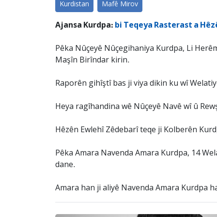
Kurdistan
Mafê Mirov
Ajansa Kurdpa:
bi Teqeya Rasterast a Hêzê
Pêka Nûçeyê Nûçegihaniya Kurdpa, Li Herêm
Maşîn Birîndar kirin.
Raporên gihîştî bas ji viya dikin ku wî Wela
Heya ragîhandina wê Nûçeyê Navê wî û Rewşa
Hêzên Ewlehî Zêdebarî teqe ji Kolberên Kurd, 
Pêka Amara Navenda Amara Kurdpa, 14 Welatiy
dane.
Amara han ji aliyê Navenda Amara Kurdpa hati