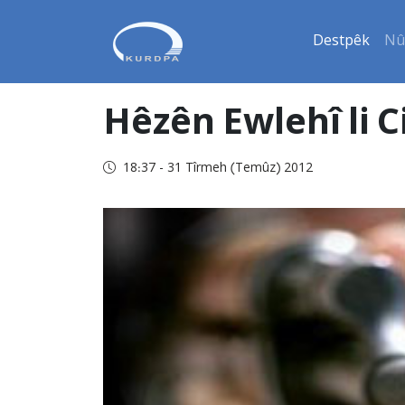
Destpêk
Nû
Hêzên Ewlehî li 
18:37 - 31 Tîrmeh (Temûz) 2012