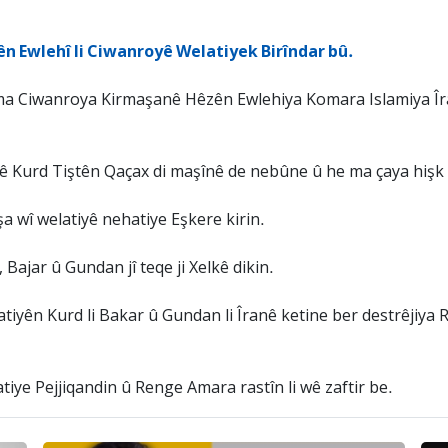
n Ewlehî li Ciwanroyê Welatiyek Birîndar bû.
a Ciwanroya Kirmaşanê Hêzên Ewlehiya Komara Islamiya Îran
tiyê Kurd Tiştên Qaçax di maşînê de nebûne û he ma çaya hişk
 wî welatiyê nehatiye Eşkere kirin.
Bajar û Gundan jî teqe ji Xelkê dikin.
ên Kurd li Bakar û Gundan li Îranê ketine ber destrêjiya Ra
ye Pejjiqandin û Renge Amara rastîn li wê zaftir be.