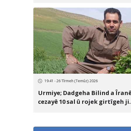
sal girtîgeh û 74 qamçîyan hat
cezakirin
19:41 - 26 Tîrmeh (Temûz) 2026
Urmiye; Dadgeha Bilind a Îran
cezayê 10 sal û rojek girtîgeh ji
bo Yûnis Nebîzade piştrast kir