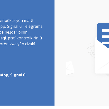
 binpêkariyên mafê
sApp, Signal û Telegrama
de beşdar bibin.
î, piştî kontrolkirin û
torên xwe yên civakî
App, Signal û