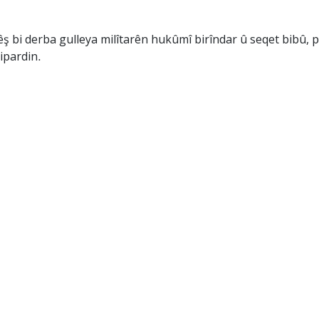
êş bi derba gulleya milîtarên hukûmî birîndar û seqet bibû, 
sipardin.