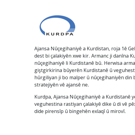
Ajansa Nûçegihaniyê a Kurdistan, roja 1ê Gel
dest bi çalakiyên xwe kir. Armanc ji danîna Ku
nûçegihaniyê li Kurdistanê bû. Herwisa arma
giştgirkirina bûyerên Kurdistanê û veguhesti
hûrgiliyan ji bo malper û nûçegihaniyên din b
stratejiyên vê ajansê ne.
Kurdpa, Ajansa Nûçegihaniyê a Kurdistanê ye 
veguhestina rastiyan çalakiyê dike û di vê p
dide pirensîp û bingehên exlaqî û mirovî.