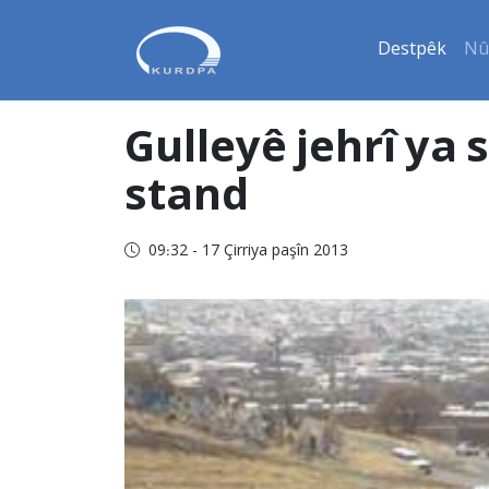
Destpêk
Nû
Gulleyê jehrî ya 
stand
09:32 - 17 Çirriya paşîn 2013