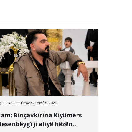
19:42 - 26 Tîrmeh (Temûz) 2026
lam; Binçavkirina Kiyûmers
esenbêygî ji aliyê hêzên