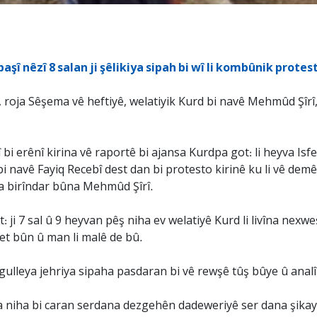
paşî nêzî 8 salan ji şêlikiya sipah bi wî li kombûnik protes
roja Sêşema vê heftiyê, welatiyik Kurd bi navê Mehmûd Şîrî, 
bi erênî kirina vê raportê bi ajansa Kurdpa got: li heyva Isf
 navê Fayiq Recebî dest dan bi protesto kirinê ku li vê demê
a birîndar bûna Mehmûd Şîrî.
 ji 7 sal û 9 heyvan pêş niha ev welatiyê Kurd li livîna nexwe
qet bûn û man li malê de bû.
gulleya jehriya sipaha pasdaran bi vê rewşê tûş bûye û analî
 niha bi caran serdana dezgehên dadeweriyê ser dana şikayet