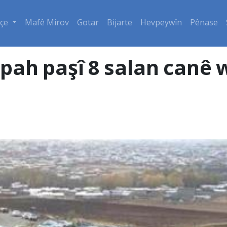
çe
Mafê Mirov
Gotar
Bijarte
Hevpeywîn
Pênase
spah paşî 8 salan canê 