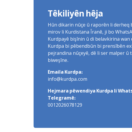
Têkiliyên hêja
Hûn dikarin nûçe û raporên li derheq
mirov li Kurdistana Îranê, ji bo What
Kurdpayê bişînin û di belavkirina wan 
Kurdpa bi pêbendbûn bi prensîbên exlaq
pejrandina nûçeyê, dê li ser malper û 
biweşîne.
Emaila Kurdpa:
info@kurdpa.com
Hejmara pêwendiya Kurdpa li Whats
Telegramê:
0012026078129