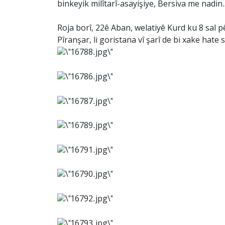
binkeyik milîtarî-asayişiye, Bersiva me nadin.
Roja borî, 22ê Aban, welatiyê Kurd ku 8 sal p
Pîranşar, li goristana vî şarî de bi xake hate 