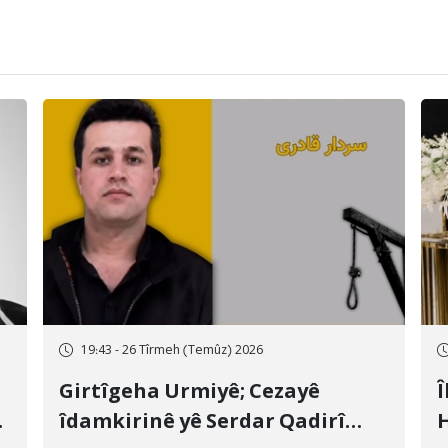
19:43 - 26 Tîrmeh (Temûz) 2026
Girtîgeha Urmiyê; Cezayê
Î
îdamkirinê yê Serdar Qadirî
H