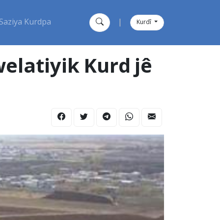
Saziya Kurdpa
|
Kurdî
welatiyik Kurd jê