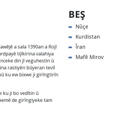
BEŞ
Nûçe
Kurdistan
Îran
awêjê a sala 1390an a Rojî
rdpayê tijîkirina valahiya
Mafê Mirov
nceke din jî veguhestin û
na rastiyên bûyeran tevlî
û ku ew bixwe ji girîngtirîn
ku ji bo vedîtin û
êxemê de girîngiyeke tam