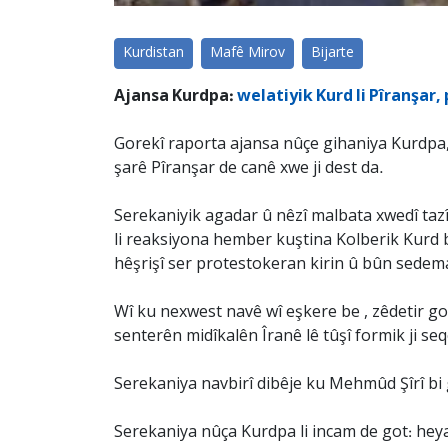
Kurdistan
Mafê Mirov
Bijarte
Ajansa Kurdpa:
welatiyik Kurd li Pîranşar, 
Gorekî raporta ajansa nûçe gihaniya Kurdpa, 
şarê Pîranşar de canê xwe ji dest da.
Serekaniyik agadar û nêzî malbata xwedî tazî 
li reaksiyona hember kuştina Kolberik Kurd bi
hêşrişî ser protestokeran kirin û bûn sedem
Wî ku nexwest navê wî eşkere be , zêdetir got:
senterên midîkalên Îranê lê tûşî formik ji se
Serekaniya navbirî dibêje ku Mehmûd Şîrî bi 
Serekaniya nûça Kurdpa li incam de got: heya