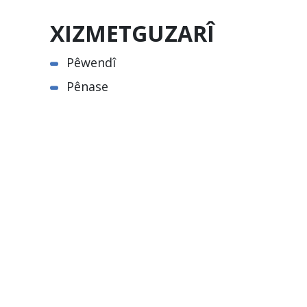
XIZMETGUZARÎ
Pêwendî
Pênase