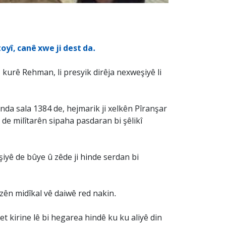
toyî, canê xwe ji dest da.
kurê Rehman, li presyik dirêja nexweşiyê li
enda sala 1384 de, hejmarik ji xelkên Pîranşar
 de milîtarên sipaha pasdaran bi şêlikî
şiyê de bûye û zêde ji hinde serdan bi
zên midîkal vê daiwê red nakin.
 kirine lê bi hegarea hindê ku ku aliyê din