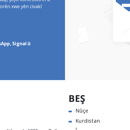
î, piştî kontrolkirin û
torên xwe yên civakî
App, Signal û
BEŞ
Nûçe
Kurdistan