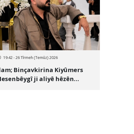
19:42 - 26 Tîrmeh (Temûz) 2026
lam; Binçavkirina Kiyûmers
esenbêygî ji aliyê hêzên
wlehiyê ve û veguhestina wî bo
ihekî nediyar