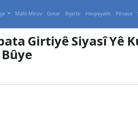
çe
Mafê Mirov
Gotar
Bijarte
Hevpeywîn
Pênase
ata Girtiyê Siyasî Yê 
r Bûye