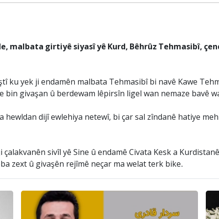
 malbata girtiyê siyasî yê Kurd, Bêhrûz Tehmasibî, çendî
piştî ku yek ji endamên malbata Tehmasibî bi navê Kawe Teh
ne bin givaşan û berdewam lêpirsîn ligel wan nemaze bavê wa
 hewldan dijî ewlehiya netewî, bi çar sal zîndanê hatiye meh
i çalakvanên sivîl yê Sine û endamê Civata Kesk a Kurdist
eba zext û givaşên rejîmê neçar ma welat terk bike.