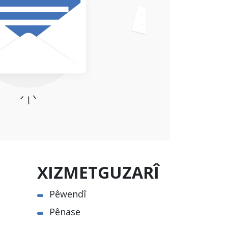
XIZMETGUZARÎ
Pêwendî
Pênase