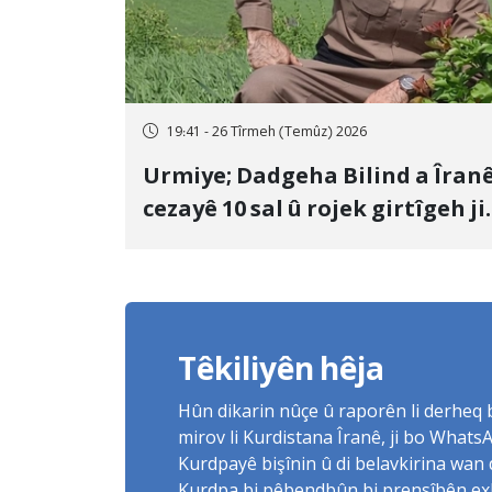
19:41 - 26 Tîrmeh (Temûz) 2026
Urmiye; Dadgeha Bilind a Îran
cezayê 10 sal û rojek girtîgeh ji
bo Yûnis Nebîzade piştrast kir
Têkiliyên hêja
Hûn dikarin nûçe û raporên li derheq
mirov li Kurdistana Îranê, ji bo What
Kurdpayê bişînin û di belavkirina wan 