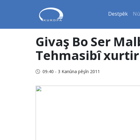
Destpêk
Nû
Givaş Bo Ser Malb
Tehmasibî xurti
09:40 - 3 Kanûna pêşîn 2011