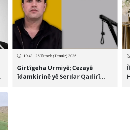
19:43 - 26 Tîrmeh (Temûz) 2026
Girtîgeha Urmiyê; Cezayê
Î
îdamkirinê yê Serdar Qadirî
H
Hate bicîhkirin
e
c