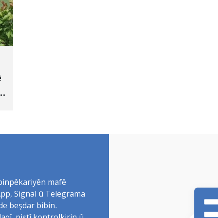
ê
 binpêkariyên mafê
sApp, Signal û Telegrama
de beşdar bibin.