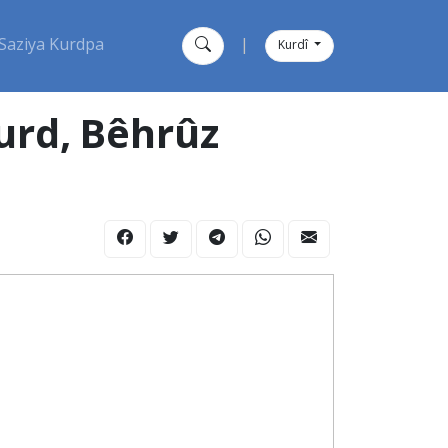
Saziya Kurdpa
|
Kurdî
Kurd, Bêhrûz