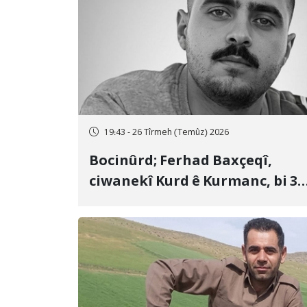
19:43 - 26 Tîrmeh (Temûz) 2026
Bocinûrd; Ferhad Baxçeqî,
ciwanekî Kurd ê Kurmanc, bi 3
sal girtîgeh û 74 qamçîyan hat
cezakirin