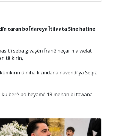
n caran bo Îdareya Îtilaata Sine hatine
masibî seba givaşên Îranê neçar ma welat
n tê kirin,
kûmkirin û niha li zîndana navendî ya Seqiz
anê ku berê bo heyamê 18 mehan bi tawana