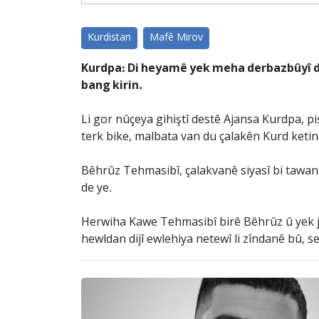
Kurdistan
Mafê Mirov
Kurdpa: Di heyamê yek meha derbazbûyî de,
bang kirin.
Li gor nûçeya gihiştî destê Ajansa Kurdpa, 
terk bike, malbata van du çalakên Kurd keti
Bêhrûz Tehmasibî, çalakvanê siyasî bi tawana
de ye.
Herwiha Kawe Tehmasibî birê Bêhrûz û yek j
hewldan dijî ewlehiya netewî li zîndanê bû, s