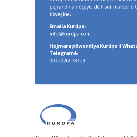
Kurdpa bi pêbendbûn bi prensîbên exlaq
pejrandina nûçeyê, dê li ser malper û 
biweşîne.
Emaila Kurdpa:
info@kurdpa.com
Hejmara pêwendiya Kurdpa li Whats
Telegramê:
0012026078129