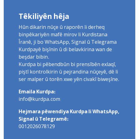
Têkiliyên hêja
Hûn dikarin nûçe û raporên li derheq
binpêkariyên mafê mirov li Kurdistana
Îranê, ji bo WhatsApp, Signal û Telegrama
Kurdpayê bişînin û di belavkirina wan de
beşdar bibin.
Kurdpa bi pêbendbûn bi prensîbên exlaqî,
piştî kontrolkirin û pejrandina nûçeyê, dê li
ser malper û torên xwe yên civakî biweşîne.
Emaila Kurdpa:
info@kurdpa.com
Hejmara pêwendiya Kurdpa li WhatsApp,
Signal û Telegramê:
0012026078129