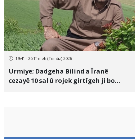
19:41 - 26 Tîrmeh (Temûz) 2026
Urmiye; Dadgeha Bilind a Îranê
cezayê 10 sal û rojek girtîgeh ji bo
Yûnis Nebîzade piştrast kir