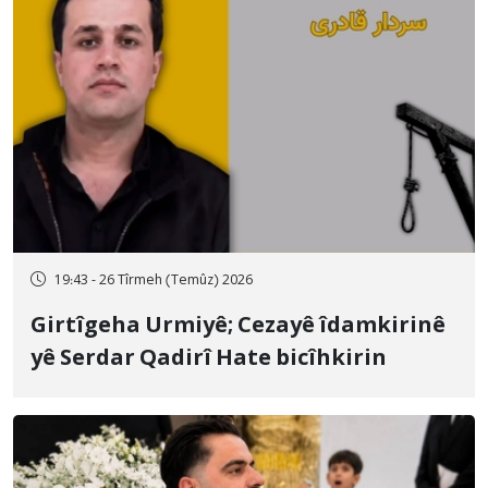
19:43 - 26 Tîrmeh (Temûz) 2026
Girtîgeha Urmiyê; Cezayê îdamkirinê
yê Serdar Qadirî Hate bicîhkirin