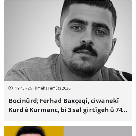
19:43 - 26 Tîrmeh (Temûz) 2026
Bocinûrd; Ferhad Baxçeqî, ciwanekî
Kurd ê Kurmanc, bi 3 sal girtîgeh û 74
qamçîyan hat cezakirin