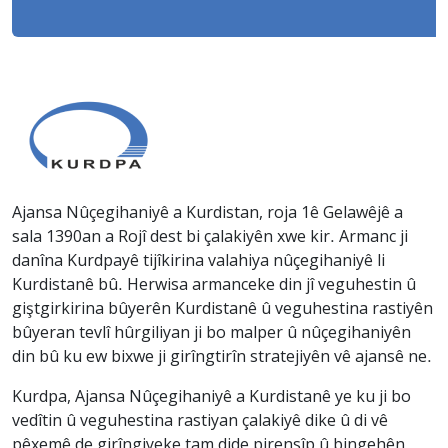
Ajansa Nûçegihaniyê a Kurdistan, roja 1ê Gelawêjê a
sala 1390an a Rojî dest bi çalakiyên xwe kir. Armanc ji
danîna Kurdpayê tijîkirina valahiya nûçegihaniyê li
Kurdistanê bû. Herwisa armanceke din jî veguhestin û
giştgirkirina bûyerên Kurdistanê û veguhestina rastiyên
bûyeran tevlî hûrgiliyan ji bo malper û nûçegihaniyên
din bû ku ew bixwe ji girîngtirîn stratejiyên vê ajansê ne.
Kurdpa, Ajansa Nûçegihaniyê a Kurdistanê ye ku ji bo
vedîtin û veguhestina rastiyan çalakiyê dike û di vê
pêxemê de girîngiyeke tam dide pirensîp û bingehên