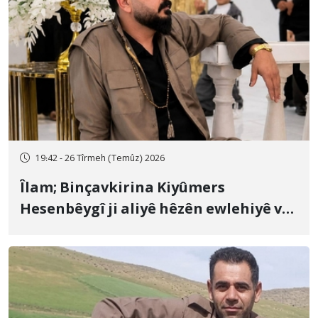
19:42 - 26 Tîrmeh (Temûz) 2026
Îlam; Binçavkirina Kiyûmers
Hesenbêygî ji aliyê hêzên ewlehiyê ve
û veguhestina wî bo cihekî nediyar