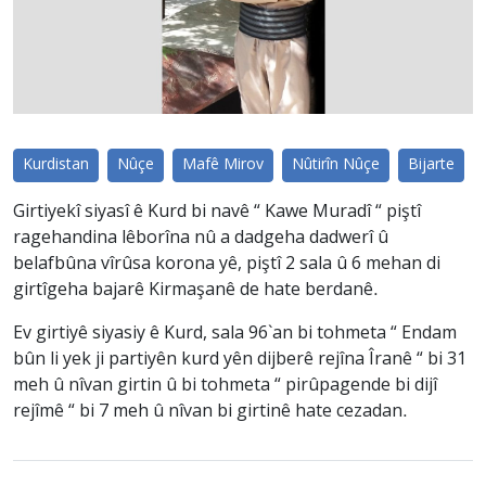
Kurdistan
Nûçe
Mafê Mirov
Nûtirîn Nûçe
Bijarte
Girtiyekî siyasî ê Kurd bi navê “ Kawe Muradî “ piştî
ragehandina lêborîna nû a dadgeha dadwerî û
belafbûna vîrûsa korona yê, piştî 2 sala û 6 mehan di
girtîgeha bajarê Kirmaşanê de hate berdanê.
Ev girtiyê siyasiy ê Kurd, sala 96`an bi tohmeta “ Endam
bûn li yek ji partiyên kurd yên dijberê rejîna Îranê “ bi 31
meh û nîvan girtin û bi tohmeta “ pirûpagende bi dijî
rejîmê “ bi 7 meh û nîvan bi girtinê hate cezadan.