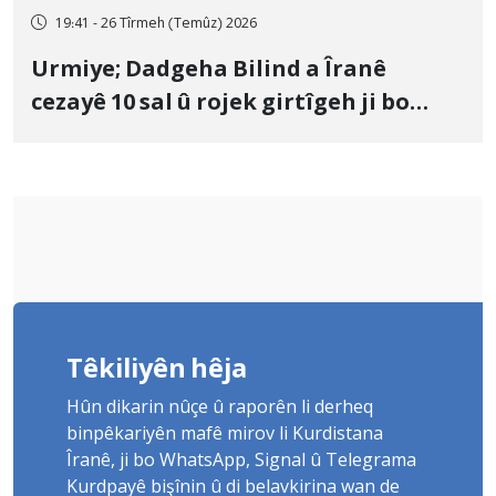
19:41 - 26 Tîrmeh (Temûz) 2026
Urmiye; Dadgeha Bilind a Îranê
cezayê 10 sal û rojek girtîgeh ji bo
Yûnis Nebîzade piştrast kir
Têkiliyên hêja
Hûn dikarin nûçe û raporên li derheq
binpêkariyên mafê mirov li Kurdistana
Îranê, ji bo WhatsApp, Signal û Telegrama
Kurdpayê bişînin û di belavkirina wan de