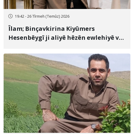
19:42 - 26 Tîrmeh (Temûz) 2026
Îlam; Binçavkirina Kiyûmers
Hesenbêygî ji aliyê hêzên ewlehiyê ve
û veguhestina wî bo cihekî nediyar