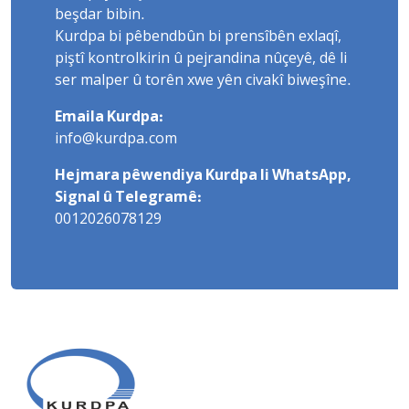
beşdar bibin.
Kurdpa bi pêbendbûn bi prensîbên exlaqî,
piştî kontrolkirin û pejrandina nûçeyê, dê li
ser malper û torên xwe yên civakî biweşîne.
Emaila Kurdpa:
info@kurdpa.com
Hejmara pêwendiya Kurdpa li WhatsApp,
Signal û Telegramê:
0012026078129