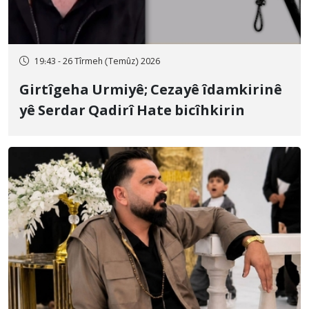
19:43 - 26 Tîrmeh (Temûz) 2026
Girtîgeha Urmiyê; Cezayê îdamkirinê
yê Serdar Qadirî Hate bicîhkirin