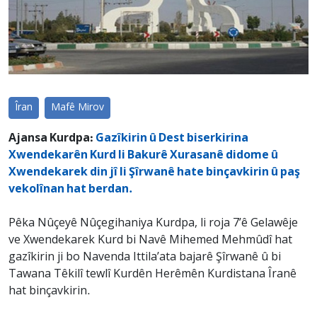
Îran
Mafê Mirov
Ajansa Kurdpa:
Gazîkirin û Dest biserkirina
Xwendekarên Kurd li Bakurê Xurasanê didome û
Xwendekarek din jî li Şîrwanê hate binçavkirin û paş
vekolînan hat berdan.
Pêka Nûçeyê Nûçegihaniya Kurdpa, li roja 7’ê Gelawêje
ve Xwendekarek Kurd bi Navê Mihemed Mehmûdî hat
gazîkirin ji bo Navenda Ittila’ata bajarê Şîrwanê û bi
Tawana Têkilî tewlî Kurdên Herêmên Kurdistana Îranê
hat binçavkirin.