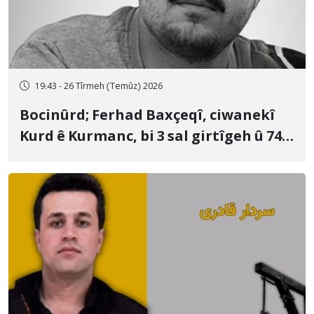
19:43 - 26 Tîrmeh (Temûz) 2026
Bocinûrd; Ferhad Baxçeqî, ciwanekî
Kurd ê Kurmanc, bi 3 sal girtîgeh û 74
qamçîyan hat cezakirin