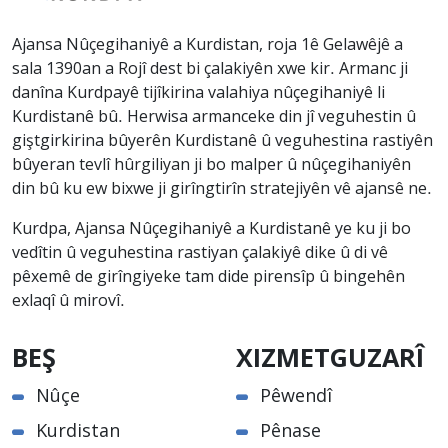
Ajansa Nûçegihaniyê a Kurdistan, roja 1ê Gelawêjê a
sala 1390an a Rojî dest bi çalakiyên xwe kir. Armanc ji
danîna Kurdpayê tijîkirina valahiya nûçegihaniyê li
Kurdistanê bû. Herwisa armanceke din jî veguhestin û
giştgirkirina bûyerên Kurdistanê û veguhestina rastiyên
bûyeran tevlî hûrgiliyan ji bo malper û nûçegihaniyên
din bû ku ew bixwe ji girîngtirîn stratejiyên vê ajansê ne.
Kurdpa, Ajansa Nûçegihaniyê a Kurdistanê ye ku ji bo
vedîtin û veguhestina rastiyan çalakiyê dike û di vê
pêxemê de girîngiyeke tam dide pirensîp û bingehên
exlaqî û mirovî.
BEŞ
XIZMETGUZARÎ
Nûçe
Pêwendî
Kurdistan
Pênase