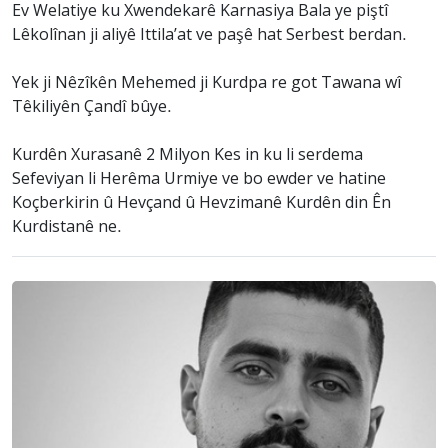
Ev Welatiye ku Xwendekarê Karnasiya Bala ye piştî
Lêkolînan ji aliyê Ittila’at ve paşê hat Serbest berdan.
Yek ji Nêzîkên Mehemed ji Kurdpa re got Tawana wî
Têkiliyên Çandî bûye.
Kurdên Xurasanê 2 Milyon Kes in ku li serdema
Sefeviyan li Herêma Urmiye ve bo ewder ve hatine
Koçberkirin û Hevçand û Hevzimanê Kurdên din Ên
Kurdistanê ne.