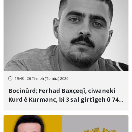
19:43 - 26 Tîrmeh (Temûz) 2026
Bocinûrd; Ferhad Baxçeqî, ciwanekî
Kurd ê Kurmanc, bi 3 sal girtîgeh û 74
qamçîyan hat cezakirin