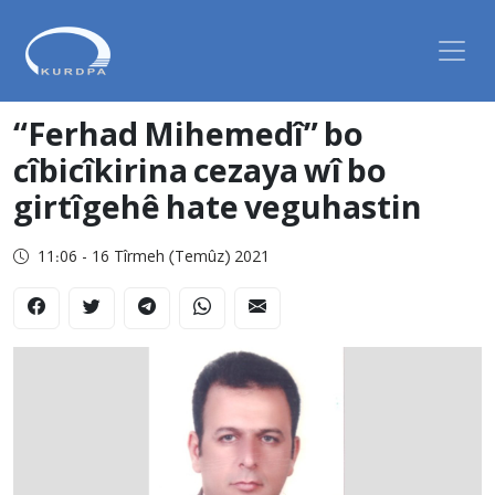
“Ferhad Mihemedî” bo
cîbicîkirina cezaya wî bo
girtîgehê hate veguhastin
11:06 - 16 Tîrmeh (Temûz) 2021