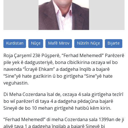
Kurdistan
Nûçe
Mafê Mirov
Nûtirîn Nûçe
Bijarte
Roja Çarşemî 23ê Pûşperê, “Ferhad Mehemedî” Parêzerê
pile yek ê dadgusteriyê, bona cîbicîkirina cezaya wî bo
navenda “Îcrayê Ehkam” a dadgeha înqilb a bajarê
“Sine”yê hate gazîkirin û bo girtîgeha “Sine”yê hate
veguhastin.
Di Meha Cozerdana îsal de, cezaya 4 sala girtîgeha tezîrî
bo wî parêzerî di taya 4 a dadgeha pêdaçûna bajarê
Sineyê de bo 10 mehan girtîgehê hatibû kêm kirin.
“Ferhad Mehemedî” di meha Cozerdana sala 1399an de ji
aliyê taya 1 a dadgeha înqilab a bajarê Sineyê bi