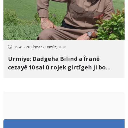
19:41 - 26 Tîrmeh (Temûz) 2026
Urmiye; Dadgeha Bilind a Îranê
cezayê 10 sal û rojek girtîgeh ji bo
Yûnis Nebîzade piştrast kir