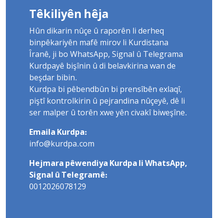
Têkiliyên hêja
Hûn dikarin nûçe û raporên li derheq
binpêkariyên mafê mirov li Kurdistana
Îranê, ji bo WhatsApp, Signal û Telegrama
Kurdpayê bişînin û di belavkirina wan de
beşdar bibin.
Kurdpa bi pêbendbûn bi prensîbên exlaqî,
piştî kontrolkirin û pejrandina nûçeyê, dê li
ser malper û torên xwe yên civakî biweşîne.
Emaila Kurdpa:
info@kurdpa.com
Hejmara pêwendiya Kurdpa li WhatsApp,
Signal û Telegramê:
0012026078129