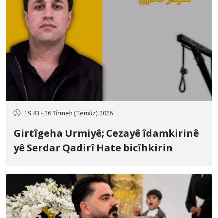
19:43 - 26 Tîrmeh (Temûz) 2026
Girtîgeha Urmiyê; Cezayê îdamkirinê
yê Serdar Qadirî Hate bicîhkirin