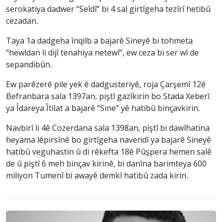
serokatiya dadwer “Seîdî” bi 4 sal girtîgeha tezîrî hetibû
cezadan.
Taya 1a dadgeha înqilb a bajarê Sineyê bi tohmeta
“hewldan li dijî tenahiya netewî”, ew ceza bi ser wî de
sepandibûn.
Ew parêzerê pile yek ê dadgusteriyê, roja Çarşemî 12ê
Befranbara sala 1397an, piştî gazîkirin bo Stada Xeberî
ya Îdareya Îtilat a bajarê “Sine” yê hatibû binçavkirin.
Navbirî li 4ê Cozerdana sala 1398an, piştî bi dawîhatina
heyama lêpirsînê bo girtîgeha navendî ya bajarê Sineyê
hatibû veguhastin û di rêkefta 18ê Pûşpera hemen salê
de û piştî 6 meh binçav kirinê, bi danîna barimteya 600
miliyon Tumenî bi awayê demkî hatibû zada kirin.