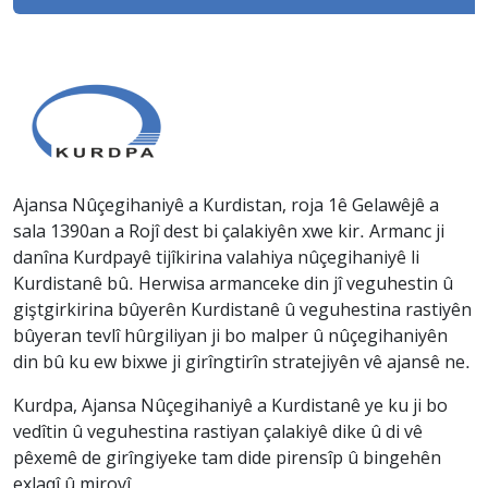
Ajansa Nûçegihaniyê a Kurdistan, roja 1ê Gelawêjê a
sala 1390an a Rojî dest bi çalakiyên xwe kir. Armanc ji
danîna Kurdpayê tijîkirina valahiya nûçegihaniyê li
Kurdistanê bû. Herwisa armanceke din jî veguhestin û
giştgirkirina bûyerên Kurdistanê û veguhestina rastiyên
bûyeran tevlî hûrgiliyan ji bo malper û nûçegihaniyên
din bû ku ew bixwe ji girîngtirîn stratejiyên vê ajansê ne.
Kurdpa, Ajansa Nûçegihaniyê a Kurdistanê ye ku ji bo
vedîtin û veguhestina rastiyan çalakiyê dike û di vê
pêxemê de girîngiyeke tam dide pirensîp û bingehên
exlaqî û mirovî.