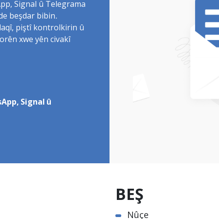
sApp, Signal û Telegrama
de beşdar bibin.
î, piştî kontrolkirin û
torên xwe yên civakî
App, Signal û
BEŞ
Nûçe