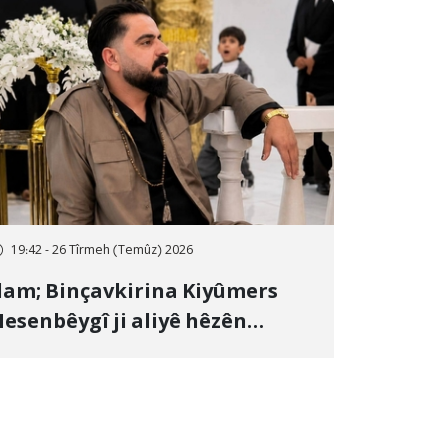
19:42 - 26 Tîrmeh (Temûz) 2026
lam; Binçavkirina Kiyûmers
esenbêygî ji aliyê hêzên
wlehiyê ve û veguhestina wî bo
ihekî nediyar