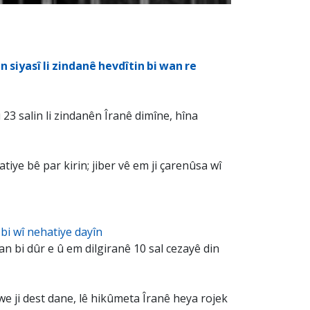
 siyasî li zindanê hevdîtin bi wan re
3 salin li zindanên Îranê dimîne, hîna
tiye bê par kirin; jiber vê em ji çarenûsa wî
bi wî nehatiye dayîn
n bi dûr e û em dilgiranê 10 sal cezayê din
e ji dest dane, lê hikûmeta Îranê heya rojek