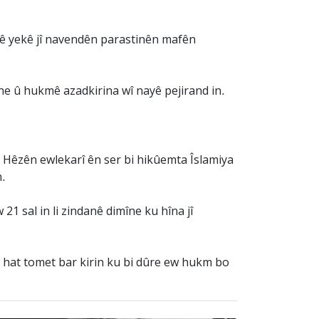
ê yekê jî navendên parastinên mafên
îne û hukmê azadkirina wî nayê pejirand in.
e Hêzên ewlekarî ên ser bi hikûemta Îslamiya
n.
21 sal in li zindanê dimîne ku hîna jî
nê hat tomet bar kirin ku bi dûre ew hukm bo