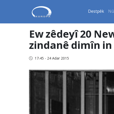
Destpêk
Nû
Ew zêdeyî 20 Newr
zindanê dimîn in
17:45 - 24 Adar 2015