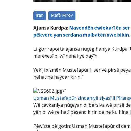
Îran
Mafê Mirov
Ajansa Kurdpa:
Navendên ewlekarî ên ser b
pêkvere yan serdana malbatên xwe bikin.
Li gor raporta ajansa nûçegihaniya Kurdpa, 
merexesî bi wî nehatiye dayîn.
Yek ji xizmên Mustefapûr li ser vê pirsê peyam
nehatine haydar kirin.”
Usman Mustefapûr zindaniyê siyasî li Pîranşe
Wê çavkaniya nûçeyan di bersiva wê pirsê de 
yên bi wê re hatî pesend kirin de ne ku hîna j
Pêwîste bê gotin; Usman Mustefapûr di dema k