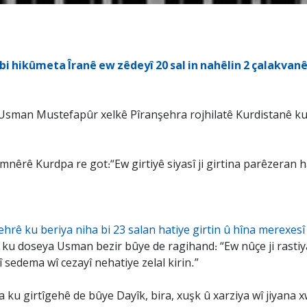
i hikûmeta Îranê ew zêdeyî 20 sal in nahêlin 2 çalakvanên
Usman Mustefapûr xelkê Pîranşehra rojhilatê Kurdistanê ku 2
nêrê Kurdpa re got:“Ew girtiyê siyasî ji girtina parêzeran ha
hrê ku beriya niha bi 23 salan hatiye girtin û hîna merexesî 
ku doseya Usman bezir bûye de ragihand: “Ew nûçe ji rastiya
î sedema wî cezayî nehatiye zelal kirin.”
u girtîgehê de bûye Dayîk, bira, xuşk û xarziya wî jiyana xw