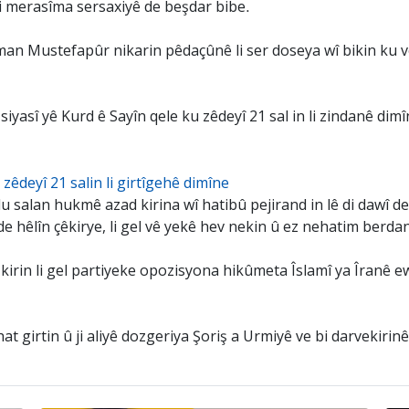
 li merasîma sersaxiyê de beşdar bibe.
n Mustefapûr nikarin pêdaçûnê li ser doseya wî bikin ku v
iyasî yê Kurd ê Sayîn qele ku zêdeyî 21 sal in li zindanê dim
êdeyî 21 salin li girtîgehê dimîne
 salan hukmê azad kirina wî hatibû pejirand in lê di dawî d
de hêlîn çêkirye, li gel vê yekê hev nekin û ez nehatim berda
kirin li gel partiyeke opozisyona hikûmeta Îslamî ya Îranê ew 
at girtin û ji aliyê dozgeriya Şoriş a Urmiyê ve bi darvekiri