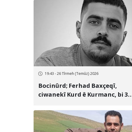
19:43 - 26 Tîrmeh (Temûz) 2026
Bocinûrd; Ferhad Baxçeqî,
ciwanekî Kurd ê Kurmanc, bi 3
sal girtîgeh û 74 qamçîyan hat
cezakirin