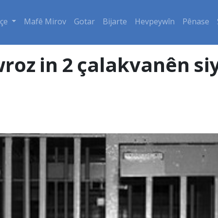
çe
Mafê Mirov
Gotar
Bijarte
Hevpeywîn
Pênase
oz in 2 çalakvanên siy