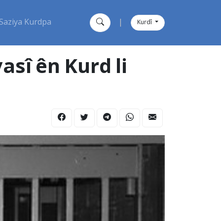
Saziya Kurdpa
|
Kurdî
asî ên Kurd li