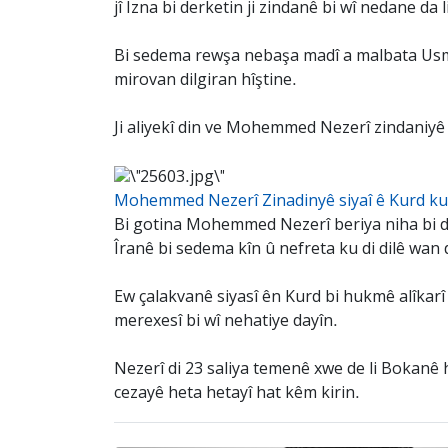
jî Îzna bi derketin ji zindanê bi wî nedane da
Bi sedema rewşa nebaşa madî a malbata Usma
mirovan dilgiran hîştine.
Ji aliyekî din ve Mohemmed Nezerî zindaniyê s
Mohemmed Nezerî Zinadinyê siyaî ê Kurd ku z
Bi gotina Mohemmed Nezerî beriya niha bi du
Îranê bi sedema kîn û nefreta ku di dilê wan 
Ew çalakvanê siyasî ên Kurd bi hukmê alîkarî 
merexesî bi wî nehatiye dayîn.
Nezerî di 23 saliya temenê xwe de li Bokanê h
cezayê heta hetayî hat kêm kirin.