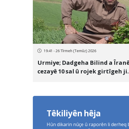
19:41 - 26 Tîrmeh (Temûz) 2026
Urmiye; Dadgeha Bilind a Îran
cezayê 10 sal û rojek girtîgeh ji
bo Yûnis Nebîzade piştrast kir
Têkiliyên hêja
Hûn dikarin nûçe û raporên li derheq