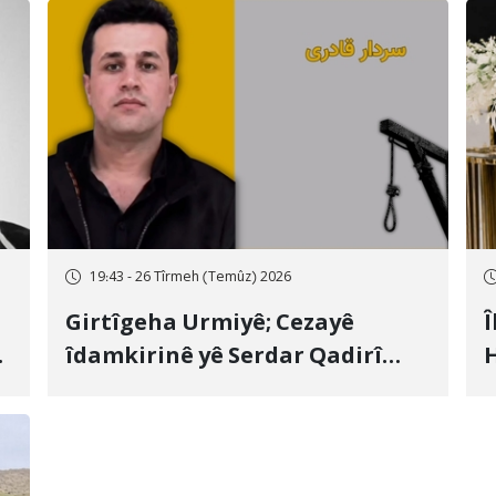
19:43 - 26 Tîrmeh (Temûz) 2026
Girtîgeha Urmiyê; Cezayê
Î
îdamkirinê yê Serdar Qadirî
H
Hate bicîhkirin
e
c