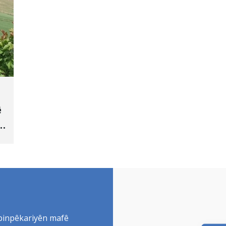
ê
 binpêkariyên mafê