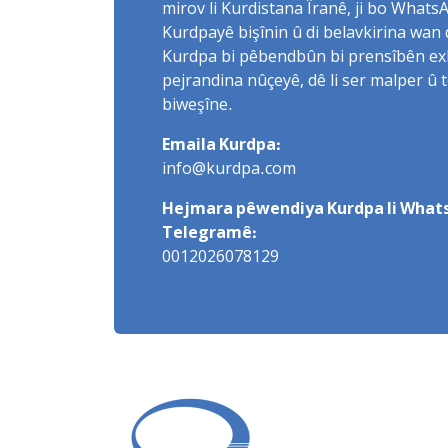
mirov li Kurdistana Îranê, ji bo What
Kurdpayê bişînin û di belavkirina wan 
Kurdpa bi pêbendbûn bi prensîbên exlaq
pejrandina nûçeyê, dê li ser malper û 
biweşîne.
Emaila Kurdpa:
info@kurdpa.com
Hejmara pêwendiya Kurdpa li Whats
Telegramê:
0012026078129