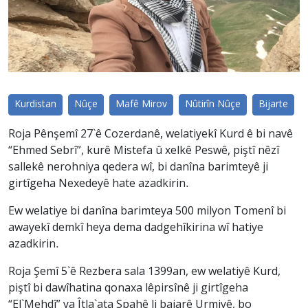
Kurdistan
Nûçe
Mafê Mirov
Nûtirîn Nûçe
Bijarte
Roja Pênşemî 27`ê Cozerdanê, welatiyekî Kurd ê bi navê
“Ehmed Sebrî”, kurê Mistefa û xelkê Peswê, piştî nêzî
sallekê nerohniya qedera wî, bi danîna barimteyê ji
girtîgeha Nexedeyê hate azadkirin.
Ew welatiye bi danîna barimteya 500 milyon Tomenî bi
awayekî demkî heya dema dadgehîkirina wî hatiye
azadkirin.
Roja Şemî 5`ê Rezbera sala 1399an, ew welatiyê Kurd,
piştî bi dawîhatina qonaxa lêpirsînê ji girtîgeha
“El`Mehdî” ya Îtla`ata Spahê li bajarê Urmiyê, bo