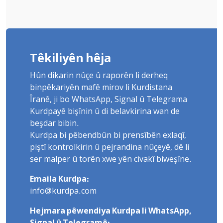
Têkiliyên hêja
Hûn dikarin nûçe û raporên li derheq
binpêkariyên mafê mirov li Kurdistana
Îranê, ji bo WhatsApp, Signal û Telegrama
Kurdpayê bişînin û di belavkirina wan de
beşdar bibin.
Kurdpa bi pêbendbûn bi prensîbên exlaqî,
piştî kontrolkirin û pejrandina nûçeyê, dê li
ser malper û torên xwe yên civakî biweşîne.
Emaila Kurdpa:
info@kurdpa.com
Hejmara pêwendiya Kurdpa li WhatsApp,