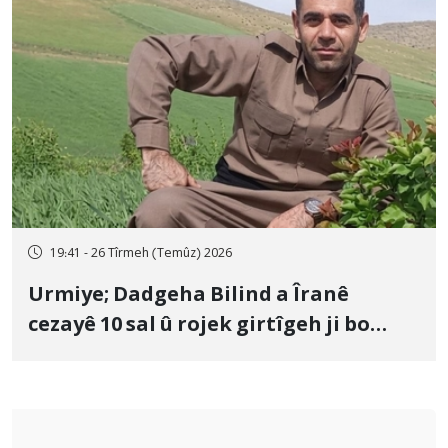
19:41 - 26 Tîrmeh (Temûz) 2026
Urmiye; Dadgeha Bilind a Îranê
cezayê 10 sal û rojek girtîgeh ji bo
Yûnis Nebîzade piştrast kir