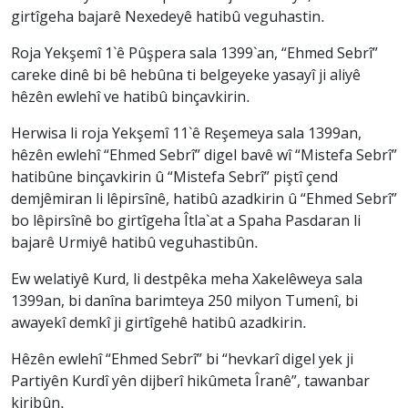
girtîgeha bajarê Nexedeyê hatibû veguhastin.
Roja Yekşemî 1`ê Pûşpera sala 1399`an, “Ehmed Sebrî”
careke dinê bi bê hebûna ti belgeyeke yasayî ji aliyê
hêzên ewlehî ve hatibû binçavkirin.
Herwisa li roja Yekşemî 11`ê Reşemeya sala 1399an,
hêzên ewlehî “Ehmed Sebrî” digel bavê wî “Mistefa Sebrî”
hatibûne binçavkirin û “Mistefa Sebrî” piştî çend
demjêmiran li lêpirsînê, hatibû azadkirin û “Ehmed Sebrî”
bo lêpirsînê bo girtîgeha Îtla`at a Spaha Pasdaran li
bajarê Urmiyê hatibû veguhastibûn.
Ew welatiyê Kurd, li destpêka meha Xakelêweya sala
1399an, bi danîna barimteya 250 milyon Tumenî, bi
awayekî demkî ji girtîgehê hatibû azadkirin.
Hêzên ewlehî “Ehmed Sebrî” bi “hevkarî digel yek ji
Partiyên Kurdî yên dijberî hikûmeta Îranê”, tawanbar
kiribûn.