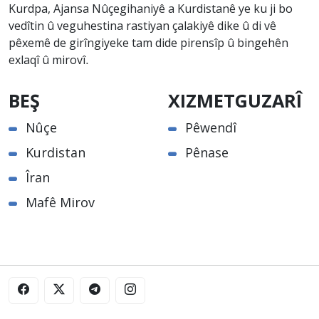
Kurdpa, Ajansa Nûçegihaniyê a Kurdistanê ye ku ji bo
vedîtin û veguhestina rastiyan çalakiyê dike û di vê
pêxemê de girîngiyeke tam dide pirensîp û bingehên
exlaqî û mirovî.
BEŞ
XIZMETGUZARÎ
Nûçe
Pêwendî
Kurdistan
Pênase
Îran
Mafê Mirov