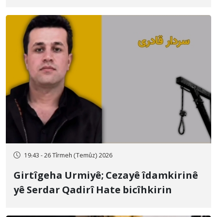
qamçîyan hat cezakirin
19:43 - 26 Tîrmeh (Temûz) 2026
Girtîgeha Urmiyê; Cezayê îdamkirinê
yê Serdar Qadirî Hate bicîhkirin