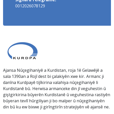
Signal û Telegramê:
0012026078129
Ajansa Nûçegihaniyê a Kurdistan, roja 1ê Gelawêjê a
sala 1390an a Rojî dest bi çalakiyên xwe kir. Armanc ji
danîna Kurdpayê tijîkirina valahiya nûçegihaniyê li
Kurdistanê bû. Herwisa armanceke din jî veguhestin û
giştgirkirina bûyerên Kurdistanê û veguhestina rastiyên
bûyeran tevlî hûrgiliyan ji bo malper û nûçegihaniyên
din bû ku ew bixwe ji girîngtirîn stratejiyên vê ajansê ne.