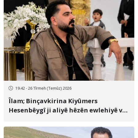
19:42 - 26 Tîrmeh (Temûz) 2026
Îlam; Binçavkirina Kiyûmers
Hesenbêygî ji aliyê hêzên ewlehiyê ve
û veguhestina wî bo cihekî nediyar