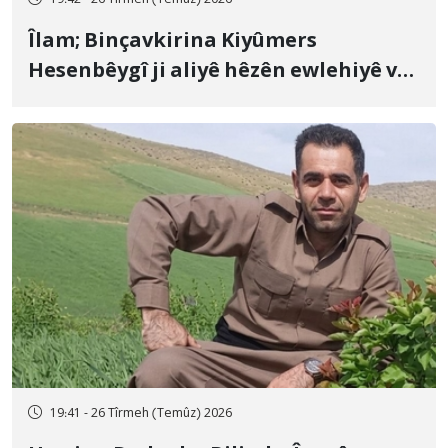
19:42 - 26 Tîrmeh (Temûz) 2026
Îlam; Binçavkirina Kiyûmers
Hesenbêygî ji aliyê hêzên ewlehiyê ve
û veguhestina wî bo cihekî nediyar
19:41 - 26 Tîrmeh (Temûz) 2026