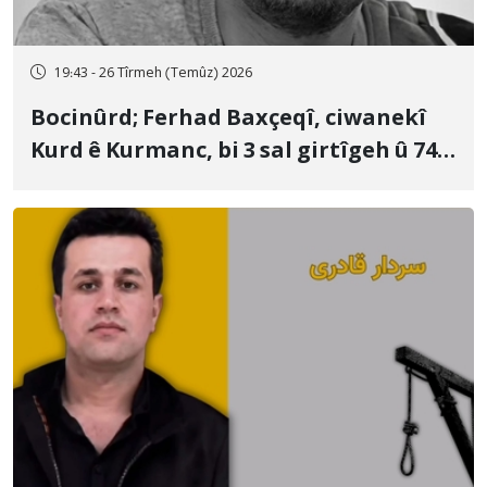
19:43 - 26 Tîrmeh (Temûz) 2026
Bocinûrd; Ferhad Baxçeqî, ciwanekî
Kurd ê Kurmanc, bi 3 sal girtîgeh û 74
qamçîyan hat cezakirin