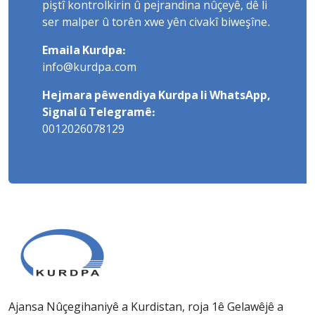
piştî kontrolkirin û pejrandina nûçeyê, dê li
ser malper û torên xwe yên civakî biweşîne.
Emaila Kurdpa:
info@kurdpa.com
Hejmara pêwendiya Kurdpa li WhatsApp,
Signal û Telegramê:
0012026078129
Ajansa Nûçegihaniyê a Kurdistan, roja 1ê Gelawêjê a