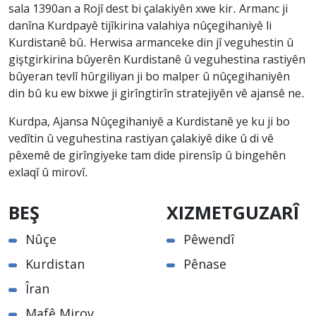
sala 1390an a Rojî dest bi çalakiyên xwe kir. Armanc ji
danîna Kurdpayê tijîkirina valahiya nûçegihaniyê li
Kurdistanê bû. Herwisa armanceke din jî veguhestin û
giştgirkirina bûyerên Kurdistanê û veguhestina rastiyên
bûyeran tevlî hûrgiliyan ji bo malper û nûçegihaniyên
din bû ku ew bixwe ji girîngtirîn stratejiyên vê ajansê ne.
Kurdpa, Ajansa Nûçegihaniyê a Kurdistanê ye ku ji bo
vedîtin û veguhestina rastiyan çalakiyê dike û di vê
pêxemê de girîngiyeke tam dide pirensîp û bingehên
exlaqî û mirovî.
BEŞ
XIZMETGUZARÎ
Nûçe
Pêwendî
Kurdistan
Pênase
Îran
Mafê Mirov