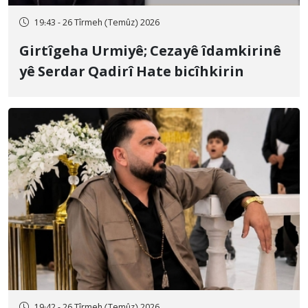
19:43 - 26 Tîrmeh (Temûz) 2026
Girtîgeha Urmiyê; Cezayê îdamkirinê
yê Serdar Qadirî Hate bicîhkirin