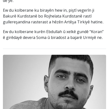
de ye.
Ew du kolberane ku birayên hew in, piştî vegerîn ji
Bakurê Kurdistanê bo Rojhelata Kurdistanê rastî
gullereşandina rasterast a hêzên Artêşa Tirkiyê hatine.
Ew du kolberane kurên Ebdullah û xelkê gundê “Koran”
ê girêdayê devera Soma û biradost a bajarê Urmiyê ne.