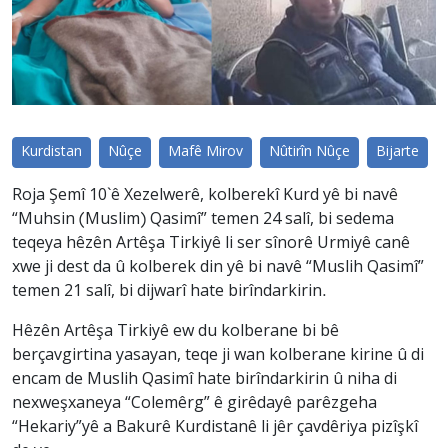
Kurdistan
Nûçe
Mafê Mirov
Nûtirîn Nûçe
Bijarte
Roja Şemî 10`ê Xezelwerê, kolberekî Kurd yê bi navê
“Muhsin (Muslim) Qasimî” temen 24 salî, bi sedema
teqeya hêzên Artêşa Tirkiyê li ser sînorê Urmiyê canê
xwe ji dest da û kolberek din yê bi navê “Muslih Qasimî”
temen 21 salî, bi dijwarî hate birîndarkirin.
Hêzên Artêşa Tirkiyê ew du kolberane bi bê
berçavgirtina yasayan, teqe ji wan kolberane kirine û di
encam de Muslih Qasimî hate birîndarkirin û niha di
nexweşxaneya “Colemêrg” ê girêdayê parêzgeha
“Hekariy”yê a Bakurê Kurdistanê li jêr çavdêriya pizîşkî