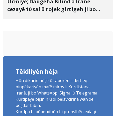
Urmiye; Dadgeha Bilind a Îranê
cezayê 10 sal û rojek girtîgeh ji bo
Yûnis Nebîzade piştrast kir
Têkiliyên hêja
Hûn dikarin nûçe û raporên li derheq
binpêkariyên mafê mirov li Kurdistana
Îranê, ji bo WhatsApp, Signal û Telegrama
Kurdpayê bişînin û di belavkirina wan de
beşdar bibin.
Kurdpa bi pêbendbûn bi prensîbên exlaqî,