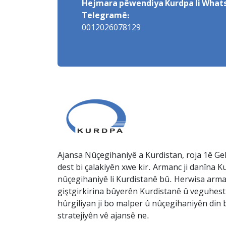
Hejmara pêwendiya Kurdpa li Whats
Telegramê:
0012026078129
Ajansa Nûçegihaniyê a Kurdistan, roja 1ê Gel
dest bi çalakiyên xwe kir. Armanc ji danîna Ku
nûçegihaniyê li Kurdistanê bû. Herwisa arma
giştgirkirina bûyerên Kurdistanê û veguhesti
hûrgiliyan ji bo malper û nûçegihaniyên din b
stratejiyên vê ajansê ne.