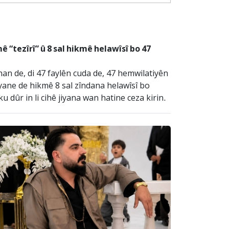
“tezîrî” û 8 sal hikmê helawîsî bo 47
an de, di 47 faylên cuda de, 47 hemwilatiyên
yane de hikmê 8 sal zîndana helawîsî bo
 dûr in li cihê jiyana wan hatine ceza kirin.