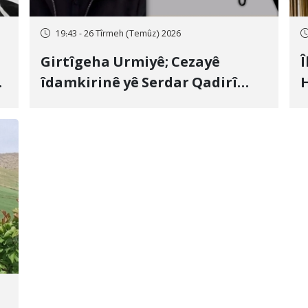
19:43 - 26 Tîrmeh (Temûz) 2026
Girtîgeha Urmiyê; Cezayê
Î
îdamkirinê yê Serdar Qadirî
H
Hate bicîhkirin
e
c