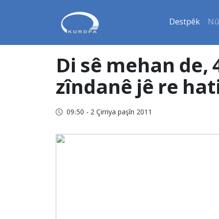
Destpêk
Nû
Di sê mehan de, 
zîndanê jê re hat
09:50 - 2 Çirriya paşîn 2011