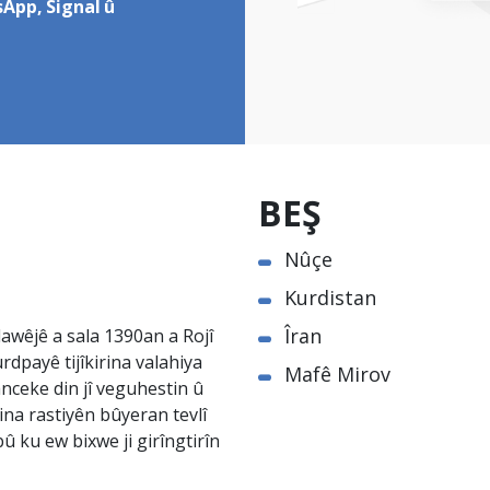
App, Signal û
BEŞ
Nûçe
Kurdistan
Îran
awêjê a sala 1390an a Rojî
rdpayê tijîkirina valahiya
Mafê Mirov
nceke din jî veguhestin û
na rastiyên bûyeran tevlî
û ku ew bixwe ji girîngtirîn