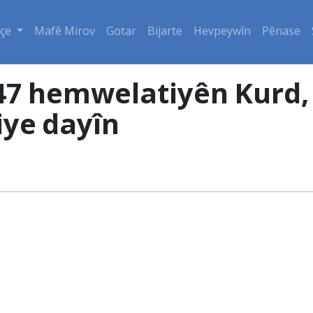
çe
Mafê Mirov
Gotar
Bijarte
Hevpeywîn
Pênase
47 hemwelatiyên Kurd,
iye dayîn