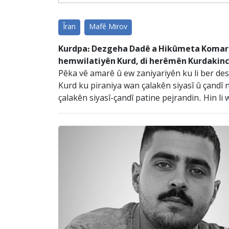
Îran
Mafê Mirov
Kurdpa: Dezgeha Dadê a Hikûmeta Komara Îs
hemwilatiyên Kurd, di herêmên Kurdakincî 
Pêka vê amarê û ew zaniyariyên ku li ber de
Kurd ku piraniya wan çalakên siyasî û çandî
çalakên siyasî-çandî patine pejrandin. Hin li