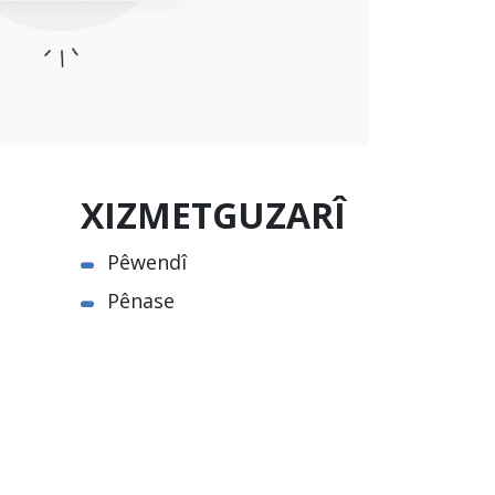
XIZMETGUZARÎ
Pêwendî
Pênase