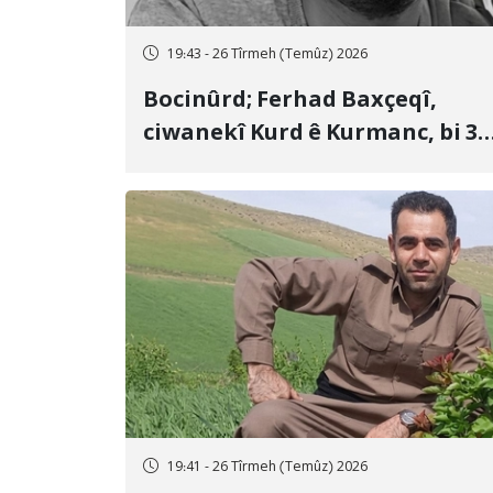
19:43 - 26 Tîrmeh (Temûz) 2026
Bocinûrd; Ferhad Baxçeqî,
ciwanekî Kurd ê Kurmanc, bi 3
sal girtîgeh û 74 qamçîyan hat
cezakirin
19:41 - 26 Tîrmeh (Temûz) 2026