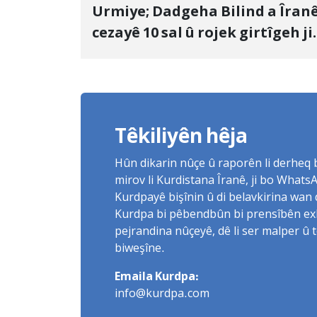
Urmiye; Dadgeha Bilind a Îran
cezayê 10 sal û rojek girtîgeh ji
bo Yûnis Nebîzade piştrast kir
Têkiliyên hêja
Hûn dikarin nûçe û raporên li derheq
mirov li Kurdistana Îranê, ji bo What
Kurdpayê bişînin û di belavkirina wan 
Kurdpa bi pêbendbûn bi prensîbên exlaq
pejrandina nûçeyê, dê li ser malper û 
biweşîne.
Emaila Kurdpa:
info@kurdpa.com