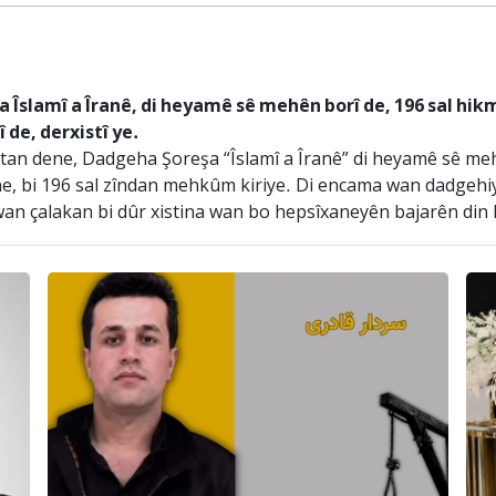
lamî a Îranê, di heyamê sê mehên borî de, 196 sal hikmê 
de, derxistî ye.
stan dene, Dadgeha Şoreşa “Îslamî a Îranê” di heyamê sê meh
 ne, bi 196 sal zîndan mehkûm kiriye. Di encama wan dadgehi
 wan çalakan bi dûr xistina wan bo hepsîxaneyên bajarên din ku