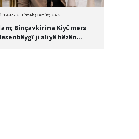
19:42 - 26 Tîrmeh (Temûz) 2026
lam; Binçavkirina Kiyûmers
esenbêygî ji aliyê hêzên
wlehiyê ve û veguhestina wî bo
ihekî nediyar