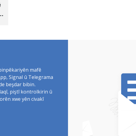
ê
 binpêkariyên mafê
sApp, Signal û Telegrama
de beşdar bibin.
î, piştî kontrolkirin û
torên xwe yên civakî