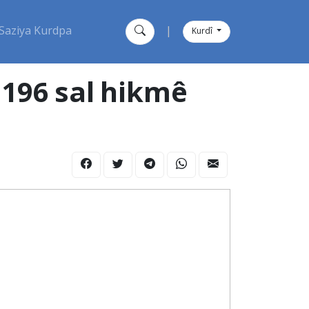
Saziya Kurdpa
|
Kurdî
 196 sal hikmê