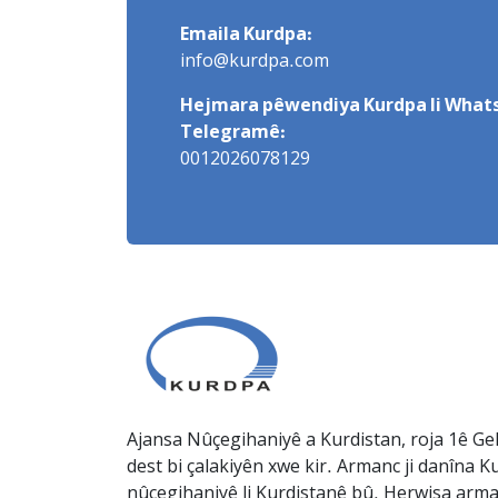
Emaila Kurdpa:
info@kurdpa.com
Hejmara pêwendiya Kurdpa li Whats
Telegramê:
0012026078129
Ajansa Nûçegihaniyê a Kurdistan, roja 1ê Gel
dest bi çalakiyên xwe kir. Armanc ji danîna Ku
nûçegihaniyê li Kurdistanê bû. Herwisa arma