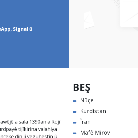
App, Signal û
BEŞ
Nûçe
Kurdistan
Îran
awêjê a sala 1390an a Rojî
rdpayê tijîkirina valahiya
Mafê Mirov
nceke din jî veguhestin û