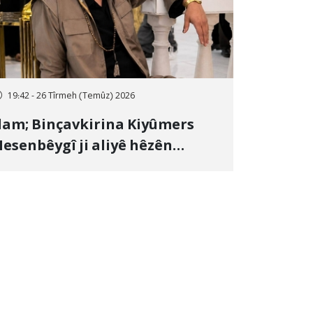
19:42 - 26 Tîrmeh (Temûz) 2026
lam; Binçavkirina Kiyûmers
esenbêygî ji aliyê hêzên
wlehiyê ve û veguhestina wî bo
ihekî nediyar