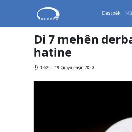
Destpêk
Nû
Di 7 mehên derba
hatine
13:26 - 19 Çirriya paşîn 2020