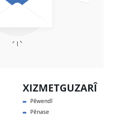
XIZMETGUZARÎ
Pêwendî
Pênase