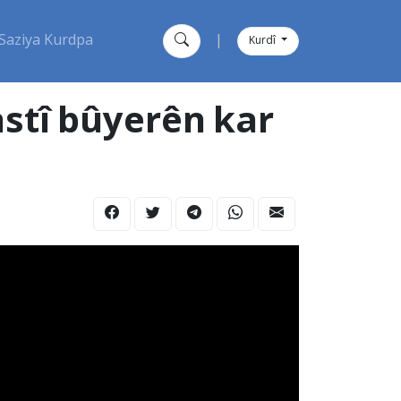
Saziya Kurdpa
|
Kurdî
stî bûyerên kar