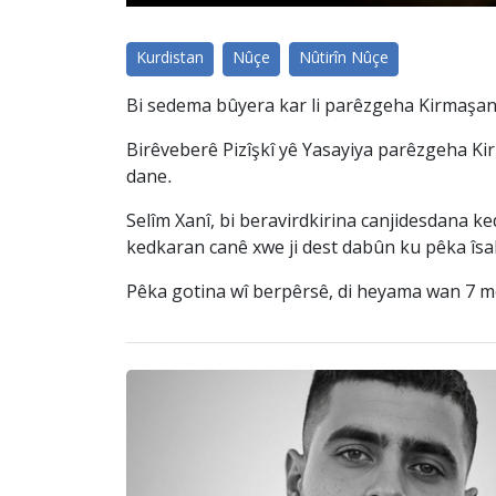
Kurdistan
Nûçe
Nûtirîn Nûçe
Bi sedema bûyera kar li parêzgeha Kirmaşanê
Birêveberê Pizîşkî yê Yasayiya parêzgeha Ki
dane.
Selîm Xanî, bi beravirdkirina canjidesdana 
kedkaran canê xwe ji dest dabûn ku pêka îsa
Pêka gotina wî berpêrsê, di heyama wan 7 m