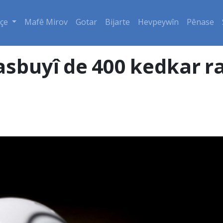
çe
Mafê Mirov
Gotar
Bijarte
Hevpeywîn
Pênase
sbuyî de 400 kedkar ra