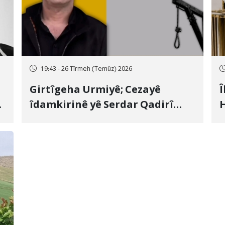
19:43 - 26 Tîrmeh (Temûz) 2026
Girtîgeha Urmiyê; Cezayê
Î
îdamkirinê yê Serdar Qadirî
H
Hate bicîhkirin
e
c