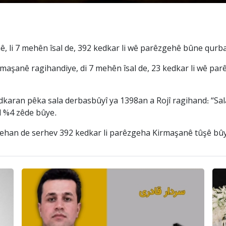
, li 7 mehên îsal de, 392 kedkar li wê parêzgehê bûne qurb
rmaşanê ragihandiye, di 7 mehên îsal de, 23 kedkar li wê par
kedkaran pêka sala derbasbûyî ya 1398an a Rojî ragihand: “S
l %4 zêde bûye.
ehan de serhev 392 kedkar li parêzgeha Kirmaşanê tûşê bûy