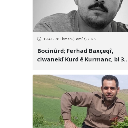
19:43 - 26 Tîrmeh (Temûz) 2026
Bocinûrd; Ferhad Baxçeqî,
ciwanekî Kurd ê Kurmanc, bi 3
sal girtîgeh û 74 qamçîyan hat
cezakirin