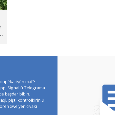
ê
 binpêkariyên mafê
sApp, Signal û Telegrama
de beşdar bibin.
î, piştî kontrolkirin û
torên xwe yên civakî