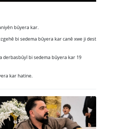
aniyên bûyera kar.
êzgehê bi sedema bûyera kar canê xwe ji dest
ala derbasbûyî bi sedema bûyera kar 19
era kar hatine.