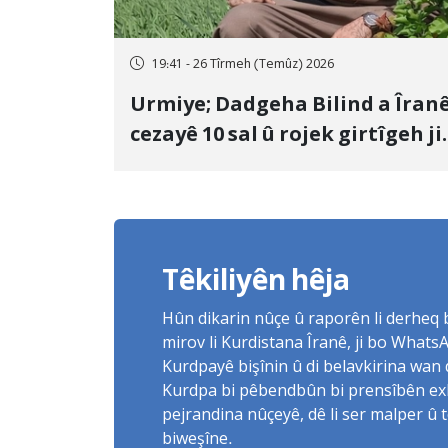
19:41 - 26 Tîrmeh (Temûz) 2026
Urmiye; Dadgeha Bilind a Îran
cezayê 10 sal û rojek girtîgeh ji
bo Yûnis Nebîzade piştrast kir
Têkiliyên hêja
Hûn dikarin nûçe û raporên li derheq
mirov li Kurdistana Îranê, ji bo What
Kurdpayê bişînin û di belavkirina wan 
Kurdpa bi pêbendbûn bi prensîbên exlaq
pejrandina nûçeyê, dê li ser malper û 
biweşîne.