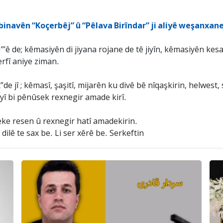
binavên “Koçerbêj” û “Pêlava Birîndar” ji aliyê weşanxane
”’ê de; kêmasiyên di jiyana rojane de tê jiyîn, kêmasiyên ke
rfî aniye ziman.
 jî ; kêmasî, şaşitî, mijarên ku divê bê nîqaşkirin, helwest, 
î bi pênûsek rexnegir amade kirî.
azeke resen û rexnegir hatî amadekirin.
lê te sax be. Li ser xêrê be. Serkeftin