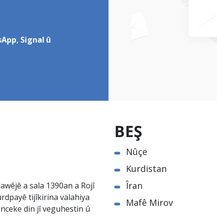
App, Signal û
BEŞ
Nûçe
Kurdistan
Îran
awêjê a sala 1390an a Rojî
rdpayê tijîkirina valahiya
Mafê Mirov
nceke din jî veguhestin û