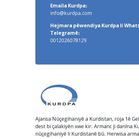
Emaila Kurdpa:
info@kurdpa.com
Hejmara pêwendiya Kurdpa li Whats
Telegramê:
0012026078129
Ajansa Nûçegihaniyê a Kurdistan, roja 1ê Gel
dest bi çalakiyên xwe kir. Armanc ji danîna Ku
nûçegihaniyê li Kurdistanê bû. Herwisa arma