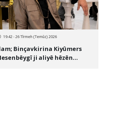
19:42 - 26 Tîrmeh (Temûz) 2026
lam; Binçavkirina Kiyûmers
esenbêygî ji aliyê hêzên
wlehiyê ve û veguhestina wî bo
ihekî nediyar