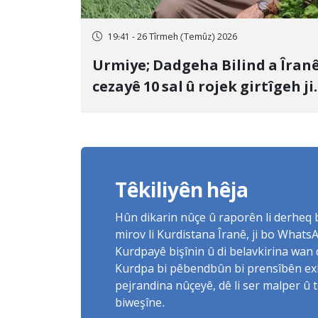
19:41 - 26 Tîrmeh (Temûz) 2026
Urmiye; Dadgeha Bilind a Îran
cezayê 10 sal û rojek girtîgeh ji
bo Yûnis Nebîzade piştrast kir
Têkiliyên hêja
Hûn dikarin nûçe û raporên li derheq
mirov li Kurdistana Îranê, ji bo What
Kurdpayê bişînin û di belavkirina wan 
Kurdpa bi pêbendbûn bi prensîbên exlaq
pejrandina nûçeyê, dê li ser malper û 
biweşîne.