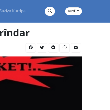
Saziya Kurdpa
|
Kurdî
rîndar