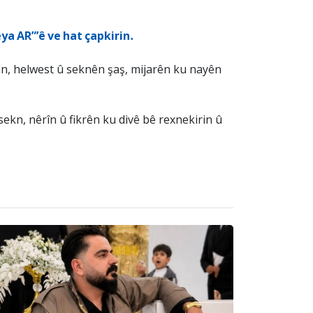
ya AR”’ê ve hat çapkirin.
san, helwest û seknên şaş, mijarên ku nayên
sekn, nêrîn û fikrên ku divê bê rexnekirin û