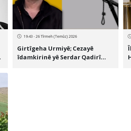
19:43 - 26 Tîrmeh (Temûz) 2026
Girtîgeha Urmiyê; Cezayê
Î
îdamkirinê yê Serdar Qadirî
H
Hate bicîhkirin
e
c