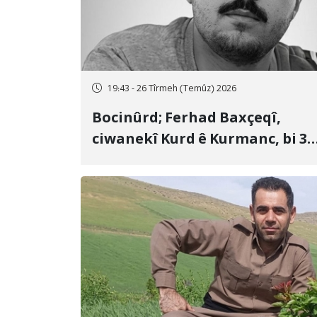
19:43 - 26 Tîrmeh (Temûz) 2026
Bocinûrd; Ferhad Baxçeqî,
ciwanekî Kurd ê Kurmanc, bi 3
sal girtîgeh û 74 qamçîyan hat
cezakirin