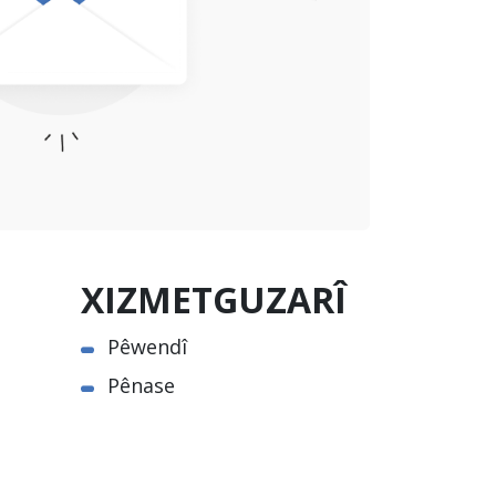
XIZMETGUZARÎ
Pêwendî
Pênase