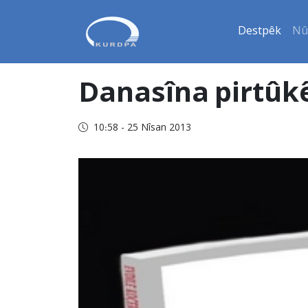
Destpêk
Nû
Danasîna pirtûkê
10:58 - 25 Nîsan 2013