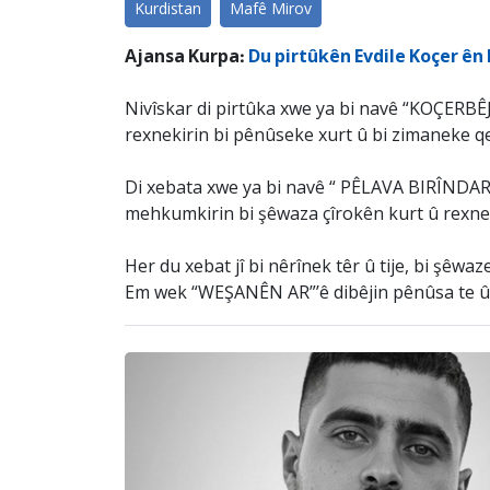
Kurdistan
Mafê Mirov
Ajansa Kurpa:
Du pirtûkên Evdile Koçer ên 
Nivîskar di pirtûka xwe ya bi navê “KOÇERBÊJ
rexnekirin bi pênûseke xurt û bi zimaneke qe
Di xebata xwe ya bi navê “ PÊLAVA BIRÎNDAR”de
mehkumkirin bi şêwaza çîrokên kurt û rexney
Her du xebat jî bi nêrînek têr û tije, bi şêw
Em wek “WEŞANÊN AR”’ê dibêjin pênûsa te û di