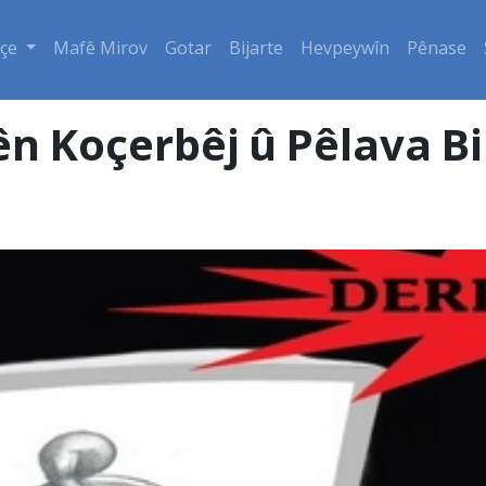
çe
Mafê Mirov
Gotar
Bijarte
Hevpeywîn
Pênase
n Koçerbêj û Pêlava Bi