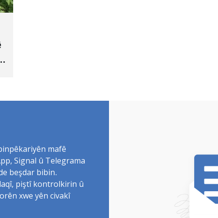
ê
 binpêkariyên mafê
sApp, Signal û Telegrama
de beşdar bibin.
î, piştî kontrolkirin û
torên xwe yên civakî