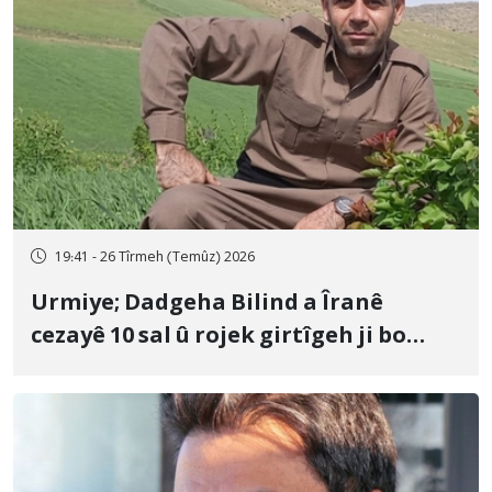
19:41 - 26 Tîrmeh (Temûz) 2026
Urmiye; Dadgeha Bilind a Îranê
cezayê 10 sal û rojek girtîgeh ji bo
Yûnis Nebîzade piştrast kir