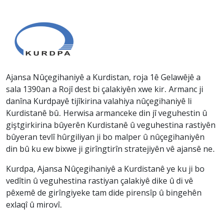
Ajansa Nûçegihaniyê a Kurdistan, roja 1ê Gelawêjê a
sala 1390an a Rojî dest bi çalakiyên xwe kir. Armanc ji
danîna Kurdpayê tijîkirina valahiya nûçegihaniyê li
Kurdistanê bû. Herwisa armanceke din jî veguhestin û
giştgirkirina bûyerên Kurdistanê û veguhestina rastiyên
bûyeran tevlî hûrgiliyan ji bo malper û nûçegihaniyên
din bû ku ew bixwe ji girîngtirîn stratejiyên vê ajansê ne.
Kurdpa, Ajansa Nûçegihaniyê a Kurdistanê ye ku ji bo
vedîtin û veguhestina rastiyan çalakiyê dike û di vê
pêxemê de girîngiyeke tam dide pirensîp û bingehên
exlaqî û mirovî.