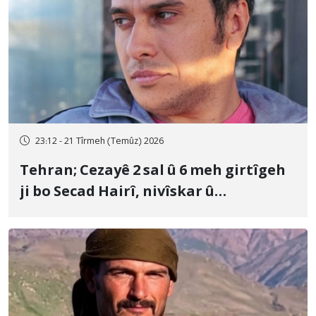
23:12 - 21 Tîrmeh (Temûz) 2026
Tehran; Cezayê 2 sal û 6 meh girtîgeh
ji bo Secad Hairî, nivîskar û
mamosteyê zimanê Kurdî, tam hat
piştrastkirin