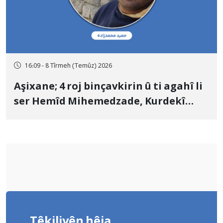
16:09 - 8 Tîrmeh (Temûz) 2026
Aşixane; 4 roj binçavkirin û ti agahî li
ser Hemîd Mihemedzade, Kurdekî
Kurmanc û pehlewanekî guliştêya
Çoxê tune ye
Têkiliyên hêja