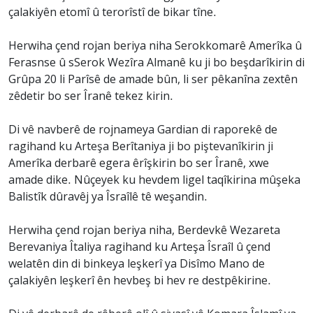
çalakiyên etomî û terorîstî de bikar tîne.
Herwiha çend rojan beriya niha Serokkomarê Amerîka û
Ferasnse û sSerok Wezîra Almanê ku ji bo beşdarîkirin di
Grûpa 20 li Parîsê de amade bûn, li ser pêkanîna zextên
zêdetir bo ser Îranê tekez kirin.
Di vê navberê de rojnameya Gardian di raporekê de
ragihand ku Arteşa Berîtaniya ji bo piştevanîkirin ji
Amerîka derbarê egera êrîşkirin bo ser Îranê, xwe
amade dike. Nûçeyek ku hevdem ligel taqîkirina mûşeka
Balistîk dûravêj ya Îsraîlê tê weşandin.
Herwiha çend rojan beriya niha, Berdevkê Wezareta
Berevaniya Îtaliya ragihand ku Arteşa Îsraîl û çend
welatên din di binkeya leşkerî ya Disîmo Mano de
çalakiyên leşkerî ên hevbeş bi hev re destpêkirine.