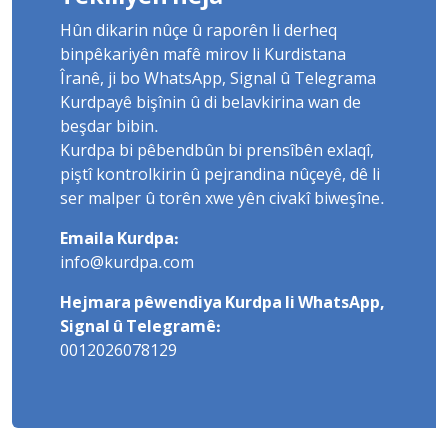
Hûn dikarin nûçe û raporên li derheq
binpêkariyên mafê mirov li Kurdistana
Îranê, ji bo WhatsApp, Signal û Telegrama
Kurdpayê bişînin û di belavkirina wan de
beşdar bibin.
Kurdpa bi pêbendbûn bi prensîbên exlaqî,
piştî kontrolkirin û pejrandina nûçeyê, dê li
ser malper û torên xwe yên civakî biweşîne.
Emaila Kurdpa:
info@kurdpa.com
Hejmara pêwendiya Kurdpa li WhatsApp,
Signal û Telegramê:
0012026078129