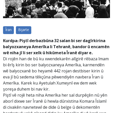
Îran
Bijarte
Kurdpa: Piştî derbazbûna 32 salan bi ser dagîrkirina
balyozxaneya Amerîka li Tehranê, bandor û encamên
wê niha jî li ser xelk û hikûmeta Îranê diyar e.
Di rojên han de bû ku xwendekarên alîgirê rêbaza îmam
bi êrîş kirin bo ser balyozxaneya Amerîka, karmendên
wê balyozxanê bo heyamê 442 rojan destbiser kirin û
eva jî bû sedema têkçûna pêwendiyên navbera Îran û
Amerîka. Karek ku Ayetulah Xumeynî ew dem wek
şoreşa duhem bi nav kir.
Piştî vê rojê heta niha Amerîka her sal durpêçên nû yên
aborî dixwe ser Îranê û hewla dûrxistina Komara Îslamî
di civakên navnetewî de dide û belge û dekomentên