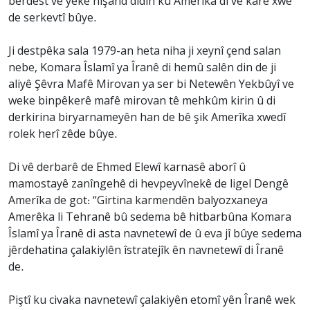
berdest vê yekê nîşand didin ku Amerîka di vê karê xwe
de serkevtî bûye.
Ji destpêka sala 1979-an heta niha ji xeynî çend salan
nebe, Komara Îslamî ya Îranê di hemû salên din de ji
aliyê Şêvra Mafê Mirovan ya ser bi Netewên Yekbûyî ve
weke binpêkerê mafê mirovan tê mehkûm kirin û di
derkirina biryarnameyên han de bê şik Amerîka xwedî
rolek herî zêde bûye.
Di vê derbarê de Ehmed Elewî karnasê aborî û
mamostayê zanîngehê di hevpeyvînekê de ligel Dengê
Amerîka de got: “Girtina karmendên balyozxaneya
Amerêka li Tehranê bû sedema bê hitbarbûna Komara
Îslamî ya Îranê di asta navnetewî de û eva jî bûye sedema
jêrdehatina çalakiylên îstratejîk ên navnetewî di Îranê
de.
Piştî ku civaka navnetewî çalakiyên etomî yên Îranê wek