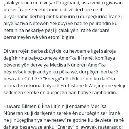
çalakiyek ne ron û veşartî ragihand, asta zext û givaşan
bo ser Îranê zêdetir bûne û di vê derbarê de 4
biryarname derheq mehkûmkirin û durpêçkirina Îranê ji
aliyê Saziya Netewên Yekbûyî ve hatine pejirandin ku
heta niha nekariye pêşî ji çalakiyên Îranê derbarê
bernameyên wê yên etomî bigire.
Di van rojên derbazbûyî de ku hevdem e ligel salroja
dagîrkirina balyozxaneya Amerîka li Îranê, komîteya
pêwendiyên derve ya Meclîsa Nûnerên Amerîka
pêşnivîsek pejirandiye ku pêka wê, durpêçên derbarê
beşa aborî û hêzê “Energy” dê zêdetir bin ku danîna
pîlana terorkirina balyozê Erebistanê li Waşîngonê yek ji
sedemên sereke ên durpêçên han hatiye ragihandin.
Huward Bîlmen û Îlna Litînin ji endamên Meclîsa
Nûneran ku ji darêjerên sereke ên durpêçên ser Îranê
ne ji nûçegihaniya navnetewî re gotine ku dewleta Îranê
dahata beşa wuze anku “Energy” bi awayek rasterast di