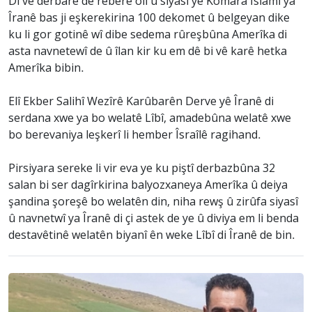
Di vê derbarê de rêberê olî û siyasî yê Komara Îslamî ya
Îranê bas ji eşkerekirina 100 dekomet û belgeyan dike
ku li gor gotinê wî dibe sedema rûreşbûna Amerîka di
asta navnetewî de û îlan kir ku em dê bi vê karê hetka
Amerîka bibin.
Elî Ekber Salihî Wezîrê Karûbarên Derve yê Îranê di
serdana xwe ya bo welatê Lîbî, amadebûna welatê xwe
bo berevaniya leşkerî li hember Îsraîlê ragihand.
Pirsiyara sereke li vir eva ye ku piştî derbazbûna 32
salan bi ser dagîrkirina balyozxaneya Amerîka û deiya
şandina şoreşê bo welatên din, niha rewş û zirûfa siyasî
û navnetwî ya Îranê di çi astek de ye û diviya em li benda
destavêtinê welatên biyanî ên weke Lîbî di Îranê de bin.