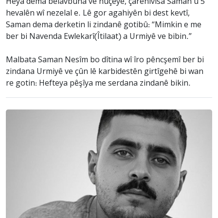
Heya dema belavbûna vê nûçeyê, çarenivîsa Saman û 5
hevalên wî nezelal e. Lê gor agahiyên bi dest kevtî,
Saman dema derketin li zindanê gotibû: “Mimkin e me
ber bi Navenda Ewlekarî(Îtilaat) a Urmiyê ve bibin.”
Malbata Saman Nesîm bo dîtina wî îro pêncşemî ber bi
zindana Urmiyê ve çûn lê karbidestên girtîgehê bi wan
re gotin: Hefteya pêşîya me serdana zindanê bikin.