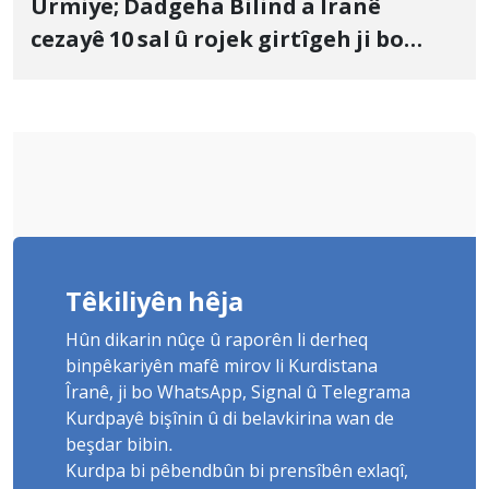
Urmiye; Dadgeha Bilind a Îranê
cezayê 10 sal û rojek girtîgeh ji bo
Yûnis Nebîzade piştrast kir
Têkiliyên hêja
Hûn dikarin nûçe û raporên li derheq
binpêkariyên mafê mirov li Kurdistana
Îranê, ji bo WhatsApp, Signal û Telegrama
Kurdpayê bişînin û di belavkirina wan de
beşdar bibin.
Kurdpa bi pêbendbûn bi prensîbên exlaqî,