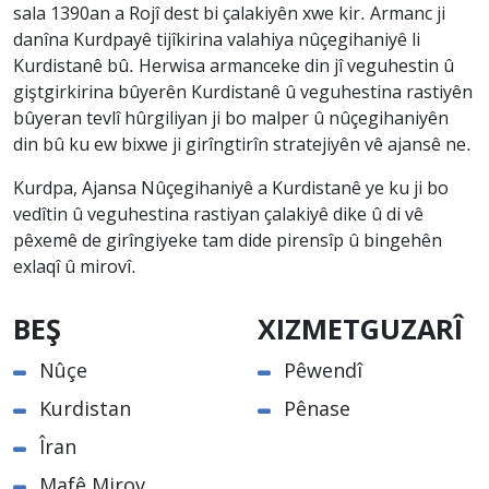
sala 1390an a Rojî dest bi çalakiyên xwe kir. Armanc ji
danîna Kurdpayê tijîkirina valahiya nûçegihaniyê li
Kurdistanê bû. Herwisa armanceke din jî veguhestin û
giştgirkirina bûyerên Kurdistanê û veguhestina rastiyên
bûyeran tevlî hûrgiliyan ji bo malper û nûçegihaniyên
din bû ku ew bixwe ji girîngtirîn stratejiyên vê ajansê ne.
Kurdpa, Ajansa Nûçegihaniyê a Kurdistanê ye ku ji bo
vedîtin û veguhestina rastiyan çalakiyê dike û di vê
pêxemê de girîngiyeke tam dide pirensîp û bingehên
exlaqî û mirovî.
BEŞ
XIZMETGUZARÎ
Nûçe
Pêwendî
Kurdistan
Pênase
Îran
Mafê Mirov