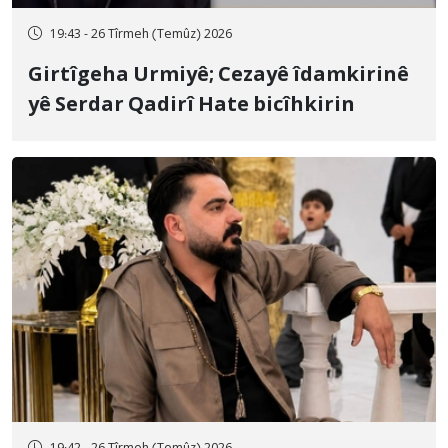
19:43 - 26 Tîrmeh (Temûz) 2026
Girtîgeha Urmiyê; Cezayê îdamkirinê
yê Serdar Qadirî Hate bicîhkirin