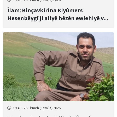
19:42 - 26 Tîrmeh (Temûz) 2026
Îlam; Binçavkirina Kiyûmers
Hesenbêygî ji aliyê hêzên ewlehiyê ve
û veguhestina wî bo cihekî nediyar
19:41 - 26 Tîrmeh (Temûz) 2026