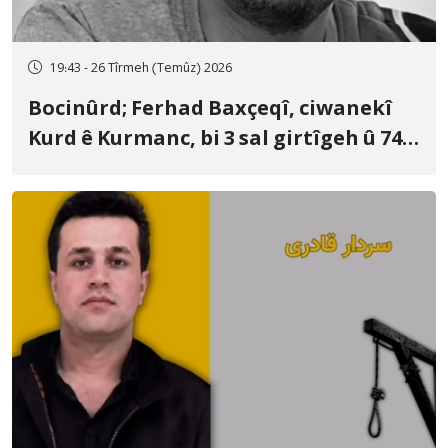
19:43 - 26 Tîrmeh (Temûz) 2026
Bocinûrd; Ferhad Baxçeqî, ciwanekî
Kurd ê Kurmanc, bi 3 sal girtîgeh û 74
qamçîyan hat cezakirin