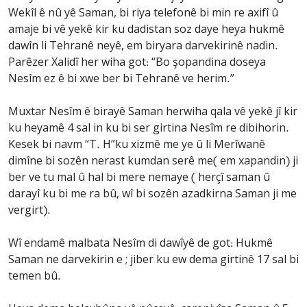
Wekîl ê nû yê Saman, bi riya telefonê bi min re axifî û
amaje bi vê yekê kir ku dadistan soz daye heya hukmê
dawîn li Tehranê neyê, em biryara darvekirinê nadin.
Parêzer Xalidî her wiha got: “Bo şopandina doseya
Nesîm ez ê bi xwe ber bi Tehranê ve herim.”
Muxtar Nesîm ê birayê Saman herwiha qala vê yekê jî kir
ku heyamê 4 sal in ku bi ser girtina Nesîm re dibihorin.
Kesek bi navm “T. H”ku xizmê me ye û li Merîwanê
dimîne bi sozên nerast kumdan serê me( em xapandin) ji
ber ve tu mal û hal bi mere nemaye ( herçî saman û
darayî ku bi me ra bû, wî bi sozên azadkirna Saman ji me
vergirt).
Wî endamê malbata Nesîm di dawîyê de got: Hukmê
Saman ne darvekirin e ; jiber ku ew dema girtinê 17 sal bi
temen bû.