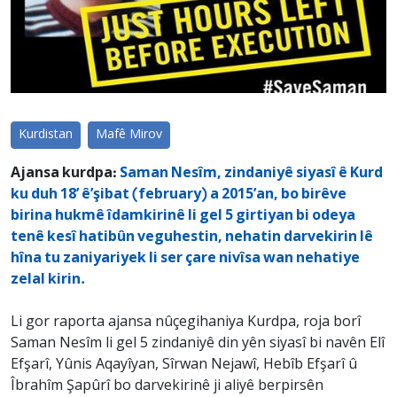
Kurdistan
Mafê Mirov
Ajansa kurdpa:
Saman Nesîm, zindaniyê siyasî ê Kurd
ku duh 18’ ê’şibat (february) a 2015’an, bo birêve
birina hukmê îdamkirinê li gel 5 girtiyan bi odeya
tenê kesî hatibûn veguhestin, nehatin darvekirin lê
hîna tu zaniyariyek li ser çare nivîsa wan nehatiye
zelal kirin.
Li gor raporta ajansa nûçegihaniya Kurdpa, roja borî
Saman Nesîm li gel 5 zindaniyê din yên siyasî bi navên Elî
Efşarî, Yûnis Aqayîyan, Sîrwan Nejawî, Hebîb Efşarî û
Îbrahîm Şapûrî bo darvekirinê ji aliyê berpirsên