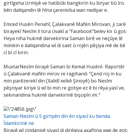
girtîgeha Urmiyê ve hatibûb bangkirin ku biryar bû îro
bên daliqandin lê hîna çarenivîsa wan nediyar e.
Emced Husên Penahî, Çalakvanê Mafên Mirovan, ji zarê
birayekî Nesîm li tora civakî a “Facebook”belev kir û got:
Heya niha hukmê darvekirina Saman birê ve neçûye lê
mimkin e daliqandina wî di saet û rojên pêşiya mê de bê
cî bi cî kirin.
MuxtarNesîm birayê Saman bi Kemal Husênî- Raportêr
û Çalakvanê mafên mirov re ragihand: “Çend roj in ku
min parêzerekî din (Xalidî xelkê Şinoyê) bo Nesîm
pêşniyar kiriye û wî bi min re gotiye ez ê bi rêya yasî ve,
sekinandina hukmê darvekirinê bişopîn im.”
Saman Nesîm û 5 girtiyên din ên siyasî ku benda
Îdamkirinê ne
Birayê wî zindaniyê siyasî di dirêjeya axaftina xwe de got: