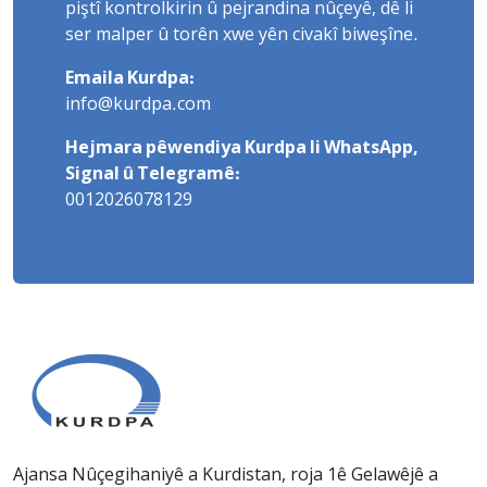
piştî kontrolkirin û pejrandina nûçeyê, dê li
ser malper û torên xwe yên civakî biweşîne.
Emaila Kurdpa:
info@kurdpa.com
Hejmara pêwendiya Kurdpa li WhatsApp,
Signal û Telegramê:
0012026078129
Ajansa Nûçegihaniyê a Kurdistan, roja 1ê Gelawêjê a