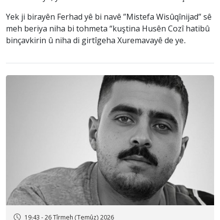
Yek ji birayên Ferhad yê bi navê ”Mistefa Wisûqînijad” sê
meh beriya niha bi tohmeta “kuştina Husên Cozî hatibû
binçavkirin û niha di girtîgeha Xuremavayê de ye.
19:43 - 26 Tîrmeh (Temûz) 2026