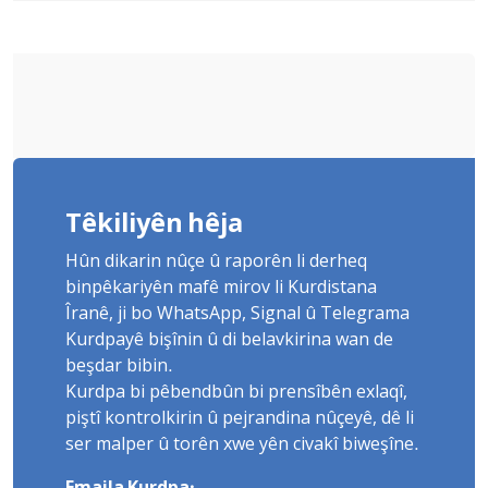
Têkiliyên hêja
Hûn dikarin nûçe û raporên li derheq
binpêkariyên mafê mirov li Kurdistana
Îranê, ji bo WhatsApp, Signal û Telegrama
Kurdpayê bişînin û di belavkirina wan de
beşdar bibin.
Kurdpa bi pêbendbûn bi prensîbên exlaqî,
piştî kontrolkirin û pejrandina nûçeyê, dê li
ser malper û torên xwe yên civakî biweşîne.