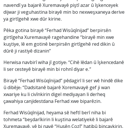
navendî ya bajarê Xuremavayê piştî azar û îşkenceyek
dijwar ji veguhastina birayê min bo nexweşxaneya derive
ya girtîgehê xwe dûr kirine.
Pêka gotina birayê “Ferhad Wisûqînijad” berpirsên
girtîgeha Xuremavayê ragehandine “birayê min xwe
kuştiye, lê em gotinê berpirsên girtîgehê red dikin û
dûrê ji rastiyê dizanin”
Herwisa navbirî wiha jî gotiye: “Cihê lêdan û îşkencedanê
li ser cesteyê birayê min bi rohnî diyar e.”
Birayê “Ferhad Wisûqînijad” pêdagirî li ser wê hindê dike
û dibêje: “Dadsitanê bajarê Xoremavayê gef ji wan
xwariye ku li civînkirin digel mediyayan li derheq
çawahiya canjidestdana Ferhad xwe biparêzin.
Ferhad Wisûqînijad, heyama sê heftî berî niha bi
tohmeta “beşdarîkirin li kuştina welatiyekê li bajarê
Xuremavayê, yê bi navê “Husên Cozî” hatibû binçavkirin.