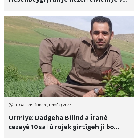
û veguhestina wî bo cihekî nediyar
19:41 - 26 Tîrmeh (Temûz) 2026
Urmiye; Dadgeha Bilind a Îranê
cezayê 10 sal û rojek girtîgeh ji bo
Yûnis Nebîzade piştrast kir