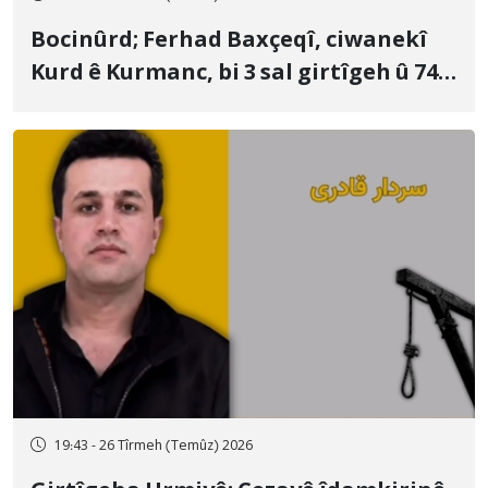
Bocinûrd; Ferhad Baxçeqî, ciwanekî
Kurd ê Kurmanc, bi 3 sal girtîgeh û 74
qamçîyan hat cezakirin
19:43 - 26 Tîrmeh (Temûz) 2026