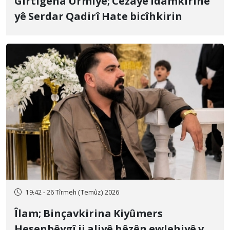
Girtîgeha Urmiyê; Cezayê îdamkirinê
yê Serdar Qadirî Hate bicîhkirin
19:42 - 26 Tîrmeh (Temûz) 2026
Îlam; Binçavkirina Kiyûmers
Hesenbêygî ji aliyê hêzên ewlehiyê ve