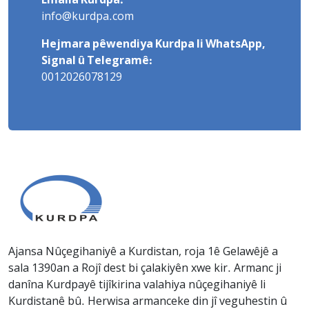
Emaila Kurdpa:
info@kurdpa.com
Hejmara pêwendiya Kurdpa li WhatsApp,
Signal û Telegramê:
0012026078129
Ajansa Nûçegihaniyê a Kurdistan, roja 1ê Gelawêjê a
sala 1390an a Rojî dest bi çalakiyên xwe kir. Armanc ji
danîna Kurdpayê tijîkirina valahiya nûçegihaniyê li
Kurdistanê bû. Herwisa armanceke din jî veguhestin û