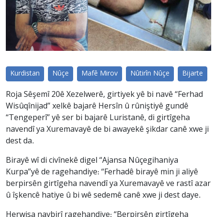
Kurdistan
Nûçe
Mafê Mirov
Nûtirîn Nûçe
Bijarte
Roja Sêşemî 20ê Xezelwerê, girtiyek yê bi navê “Ferhad
Wisûqînijad” xelkê bajarê Hersîn û rûniştiyê gundê
“Tengeperî” yê ser bi bajarê Luristanê, di girtîgeha
navendî ya Xuremavayê de bi awayekê şikdar canê xwe ji
dest da.
Birayê wî di civînekê digel “Ajansa Nûçegihaniya
Kurpa”yê de ragehandiye: “Ferhadê birayê min ji aliyê
berpirsên girtîgeha navendî ya Xuremavayê ve rastî azar
û îşkencê hatiye û bi wê sedemê canê xwe ji dest daye.
Herwisa navbirî ragehandiye: “Berpirsên girtîgeha