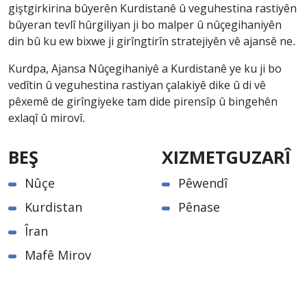
giştgirkirina bûyerên Kurdistanê û veguhestina rastiyên
bûyeran tevlî hûrgiliyan ji bo malper û nûçegihaniyên
din bû ku ew bixwe ji girîngtirîn stratejiyên vê ajansê ne.
Kurdpa, Ajansa Nûçegihaniyê a Kurdistanê ye ku ji bo
vedîtin û veguhestina rastiyan çalakiyê dike û di vê
pêxemê de girîngiyeke tam dide pirensîp û bingehên
exlaqî û mirovî.
BEŞ
XIZMETGUZARÎ
Nûçe
Pêwendî
Kurdistan
Pênase
Îran
Mafê Mirov