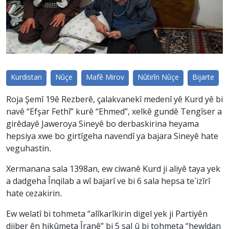
Kurdistan
Nûçe
Mafê Mirov
Nûtirîn Nûçe
Bijarte
Roja Şemî 19ê Rezberê, çalakvanekî medenî yê Kurd yê bi
navê “Efşar Fethî” kurê “Ehmed”, xelkê gundê Tengîser a
girêdayê Jaweroya Sineyê bo derbaskirina heyama
hepsiya xwe bo girtîgeha navendî ya bajara Sineyê hate
veguhastin.
Xermanana sala 1398an, ew ciwanê Kurd ji aliyê taya yek
a dadgeha Înqilab a wî bajarî ve bi 6 sala hepsa te`izîrî
hate cezakirin.
Ew welatî bi tohmeta “alîkarîkirin digel yek ji Partiyên
dijber ên hikûmeta Îranê” bi 5 sal û bi tohmeta “hewldan