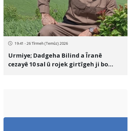
19:41 - 26 Tîrmeh (Temûz) 2026
Urmiye; Dadgeha Bilind a Îranê
cezayê 10 sal û rojek girtîgeh ji bo
Yûnis Nebîzade piştrast kir