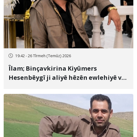
19:42 - 26 Tîrmeh (Temûz) 2026
Îlam; Binçavkirina Kiyûmers
Hesenbêygî ji aliyê hêzên ewlehiyê ve
û veguhestina wî bo cihekî nediyar