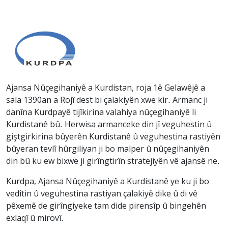
Ajansa Nûçegihaniyê a Kurdistan, roja 1ê Gelawêjê a
sala 1390an a Rojî dest bi çalakiyên xwe kir. Armanc ji
danîna Kurdpayê tijîkirina valahiya nûçegihaniyê li
Kurdistanê bû. Herwisa armanceke din jî veguhestin û
giştgirkirina bûyerên Kurdistanê û veguhestina rastiyên
bûyeran tevlî hûrgiliyan ji bo malper û nûçegihaniyên
din bû ku ew bixwe ji girîngtirîn stratejiyên vê ajansê ne.
Kurdpa, Ajansa Nûçegihaniyê a Kurdistanê ye ku ji bo
vedîtin û veguhestina rastiyan çalakiyê dike û di vê
pêxemê de girîngiyeke tam dide pirensîp û bingehên
exlaqî û mirovî.