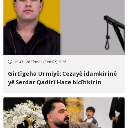
19:43 - 26 Tîrmeh (Temûz) 2026
Girtîgeha Urmiyê; Cezayê îdamkirinê
yê Serdar Qadirî Hate bicîhkirin