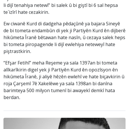
li dijî tenahiya netewî” bi salek û bi giştî bi 6 sal hepsa
te`izîrî hate cezakirin.
Ew ciwanê Kurd di dadgeha pêdaçûnê ya bajara Sineyê
de bi tometa endambûn di yek ji Partiyên Kurd ên dijberê
hikûmeta Îranê bêtawan hate nasîn, û cezaya salek heps
bi tometa piropagende li dijî ewlehiya neteweyî hate
piştrastkirin.
“Efşar Fetihî” meha Reşeme ya sala 1397an bi tometa
alîkarîkirin digel yek ji Partiyên Kurd ên opozîsyon ên
hikûmeta Îranê, ji aliyê hêzên ewlehî ve hate biçavkirin û
roja Çarşemî 7ê Xakelêwe ya sala 1398an bi danîna
barimteya 500 milyon tumenî bi awayekî demkî hata
berdan.