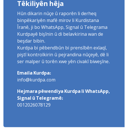
Têkiliyên hêja
Hûn dikarin nûçe û raporên li derheq
binpêkariyên mafê mirov li Kurdistana
Îranê, ji bo WhatsApp, Signal û Telegrama
Kurdpayê bişînin û di belavkirina wan de
beşdar bibin.
Kurdpa bi pêbendbûn bi prensîbên exlaqî,
piştî kontrolkirin û pejrandina nûçeyê, dê li
ser malper û torên xwe yên civakî biweşîne.
Emaila Kurdpa:
info@kurdpa.com
Hejmara pêwendiya Kurdpa li WhatsApp,
Signal û Telegramê:
0012026078129