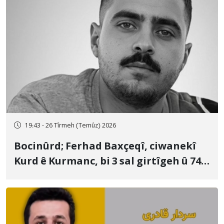
19:43 - 26 Tîrmeh (Temûz) 2026
Bocinûrd; Ferhad Baxçeqî, ciwanekî
Kurd ê Kurmanc, bi 3 sal girtîgeh û 74
qamçîyan hat cezakirin