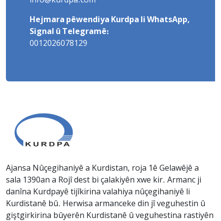
info@kurdpa.com
Hejmara pêwendiya Kurdpa li WhatsApp,
Signal û Telegramê:
0012026078129
Ajansa Nûçegihaniyê a Kurdistan, roja 1ê Gelawêjê a
sala 1390an a Rojî dest bi çalakiyên xwe kir. Armanc ji
danîna Kurdpayê tijîkirina valahiya nûçegihaniyê li
Kurdistanê bû. Herwisa armanceke din jî veguhestin û
giştgirkirina bûyerên Kurdistanê û veguhestina rastiyên