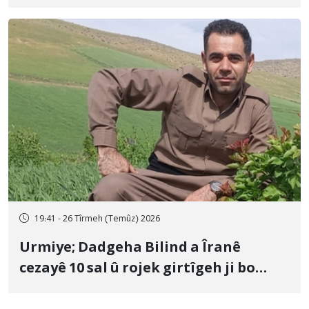
û veguhestina wî bo cihekî nediyar
19:41 - 26 Tîrmeh (Temûz) 2026
Urmiye; Dadgeha Bilind a Îranê
cezayê 10 sal û rojek girtîgeh ji bo
Yûnis Nebîzade piştrast kir