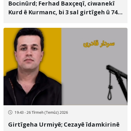
Bocinûrd; Ferhad Baxçeqî, ciwanekî
Kurd ê Kurmanc, bi 3 sal girtîgeh û 74
qamçîyan hat cezakirin
19:43 - 26 Tîrmeh (Temûz) 2026
Girtîgeha Urmiyê; Cezayê îdamkirinê