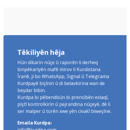
Têkiliyên hêja
Hûn dikarin nûçe û raporên li derheq
binpêkariyên mafê mirov li Kurdistana
Îranê, ji bo WhatsApp, Signal û Telegrama
Kurdpayê bişînin û di belavkirina wan de
beşdar bibin.
Kurdpa bi pêbendbûn bi prensîbên exlaqî,
piştî kontrolkirin û pejrandina nûçeyê, dê li
ser malper û torên xwe yên civakî biweşîne.
Emaila Kurdpa: