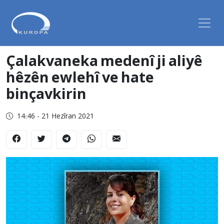
Çalakvaneka medenî ji aliyê
hêzên ewlehî ve hate
binçavkirin
14:46 - 21 Hezîran 2021