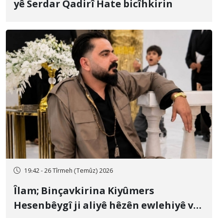
yê Serdar Qadirî Hate bicîhkirin
19:42 - 26 Tîrmeh (Temûz) 2026
Îlam; Binçavkirina Kiyûmers
Hesenbêygî ji aliyê hêzên ewlehiyê ve