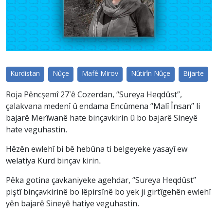
Kurdistan
Nûçe
Mafê Mirov
Nûtirîn Nûçe
Bijarte
Roja Pêncşemî 27`ê Cozerdan, “Sureya Heqdûst”,
çalakvana medenî û endama Encûmena “Malî Însan” li
bajarê Merîwanê hate binçavkirin û bo bajarê Sineyê
hate veguhastin.
Hêzên ewlehî bi bê hebûna ti belgeyeke yasayî ew
welatiya Kurd binçav kirin.
Pêka gotina çavkaniyeke agehdar, “Sureya Heqdûst”
piştî binçavkirinê bo lêpirsînê bo yek ji girtîgehên ewlehî
yên bajarê Sineyê hatiye veguhastin.