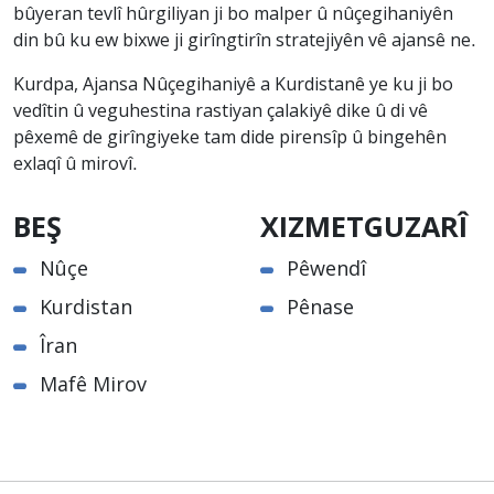
bûyeran tevlî hûrgiliyan ji bo malper û nûçegihaniyên
din bû ku ew bixwe ji girîngtirîn stratejiyên vê ajansê ne.
Kurdpa, Ajansa Nûçegihaniyê a Kurdistanê ye ku ji bo
vedîtin û veguhestina rastiyan çalakiyê dike û di vê
pêxemê de girîngiyeke tam dide pirensîp û bingehên
exlaqî û mirovî.
BEŞ
XIZMETGUZARÎ
Nûçe
Pêwendî
Kurdistan
Pênase
Îran
Mafê Mirov