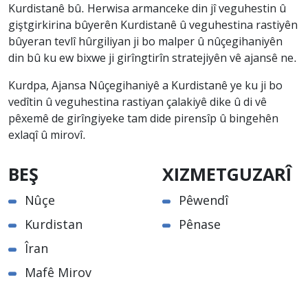
Kurdistanê bû. Herwisa armanceke din jî veguhestin û
giştgirkirina bûyerên Kurdistanê û veguhestina rastiyên
bûyeran tevlî hûrgiliyan ji bo malper û nûçegihaniyên
din bû ku ew bixwe ji girîngtirîn stratejiyên vê ajansê ne.
Kurdpa, Ajansa Nûçegihaniyê a Kurdistanê ye ku ji bo
vedîtin û veguhestina rastiyan çalakiyê dike û di vê
pêxemê de girîngiyeke tam dide pirensîp û bingehên
exlaqî û mirovî.
BEŞ
XIZMETGUZARÎ
Nûçe
Pêwendî
Kurdistan
Pênase
Îran
Mafê Mirov