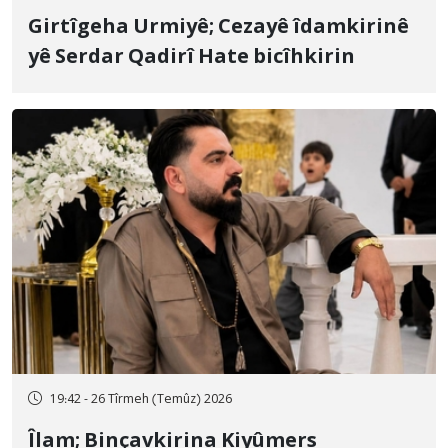
Girtîgeha Urmiyê; Cezayê îdamkirinê
yê Serdar Qadirî Hate bicîhkirin
19:42 - 26 Tîrmeh (Temûz) 2026
Îlam; Binçavkirina Kiyûmers