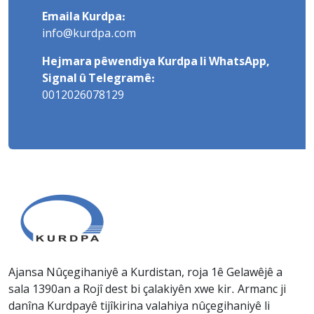
Emaila Kurdpa:
info@kurdpa.com
Hejmara pêwendiya Kurdpa li WhatsApp,
Signal û Telegramê:
0012026078129
Ajansa Nûçegihaniyê a Kurdistan, roja 1ê Gelawêjê a
sala 1390an a Rojî dest bi çalakiyên xwe kir. Armanc ji
danîna Kurdpayê tijîkirina valahiya nûçegihaniyê li