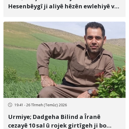
Hesenbêygî ji aliyê hêzên ewlehiyê ve
û veguhestina wî bo cihekî nediyar
19:41 - 26 Tîrmeh (Temûz) 2026
Urmiye; Dadgeha Bilind a Îranê
cezayê 10 sal û rojek girtîgeh ji bo