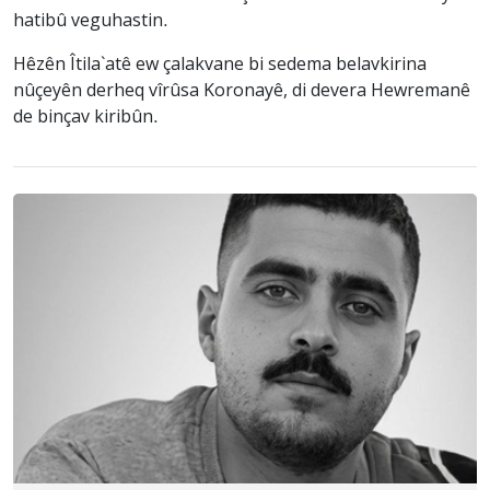
hatibû veguhastin.
Hêzên Îtila`atê ew çalakvane bi sedema belavkirina
nûçeyên derheq vîrûsa Koronayê, di devera Hewremanê
de binçav kiribûn.