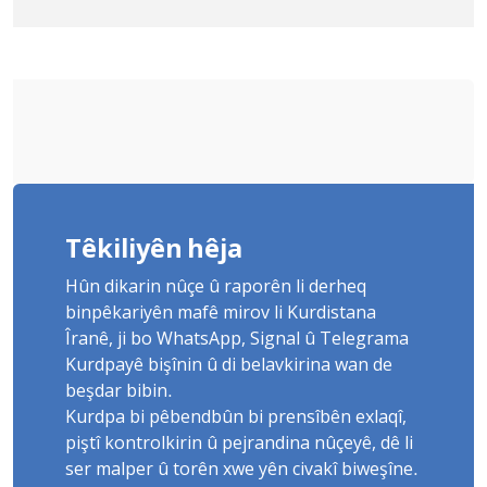
Yûnis Nebîzade piştrast kir
Têkiliyên hêja
Hûn dikarin nûçe û raporên li derheq
binpêkariyên mafê mirov li Kurdistana
Îranê, ji bo WhatsApp, Signal û Telegrama
Kurdpayê bişînin û di belavkirina wan de
beşdar bibin.
Kurdpa bi pêbendbûn bi prensîbên exlaqî,
piştî kontrolkirin û pejrandina nûçeyê, dê li
ser malper û torên xwe yên civakî biweşîne.