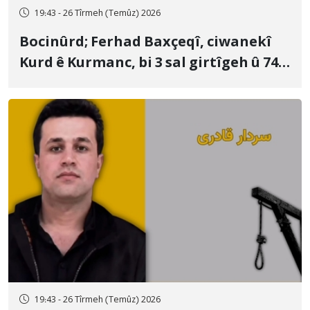
19:43 - 26 Tîrmeh (Temûz) 2026
Bocinûrd; Ferhad Baxçeqî, ciwanekî
Kurd ê Kurmanc, bi 3 sal girtîgeh û 74
qamçîyan hat cezakirin
19:43 - 26 Tîrmeh (Temûz) 2026