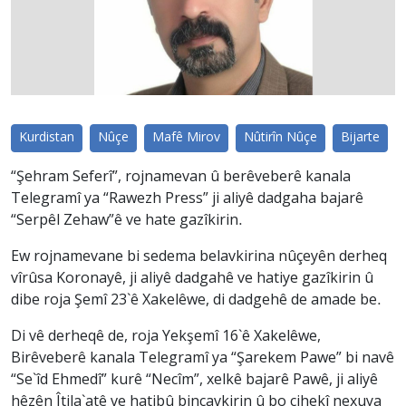
Kurdistan
Nûçe
Mafê Mirov
Nûtirîn Nûçe
Bijarte
“Şehram Seferî”, rojnamevan û berêveberê kanala
Telegramî ya “Rawezh Press” ji aliyê dadgaha bajarê
“Serpêl Zehaw”ê ve hate gazîkirin.
Ew rojnamevane bi sedema belavkirina nûçeyên derheq
vîrûsa Koronayê, ji aliyê dadgahê ve hatiye gazîkirin û
dibe roja Şemî 23`ê Xakelêwe, di dadgehê de amade be.
Di vê derheqê de, roja Yekşemî 16`ê Xakelêwe,
Birêveberê kanala Telegramî ya “Şarekem Pawe” bi navê
“Se`îd Ehmedî” kurê “Necîm”, xelkê bajarê Pawê, ji aliyê
hêzên Îtila`atê ve hatibû binçavkirin û bo cihekî nexuya