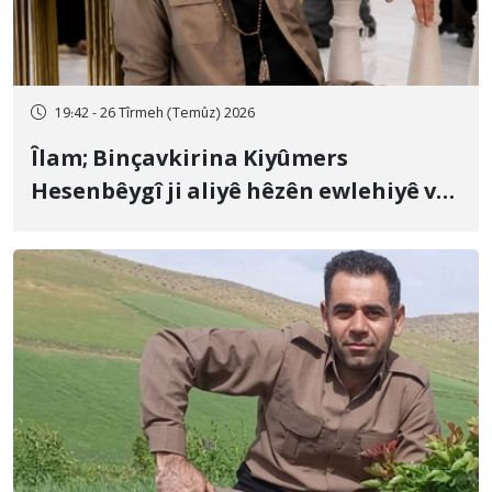
19:42 - 26 Tîrmeh (Temûz) 2026
Îlam; Binçavkirina Kiyûmers
Hesenbêygî ji aliyê hêzên ewlehiyê ve
û veguhestina wî bo cihekî nediyar