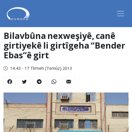
Bilavbûna nexweşiyê, canê
girtiyekê li girtîgeha “Bender
Ebas”ê girt
14:43 - 17 Tîrmeh (Temûz) 2013