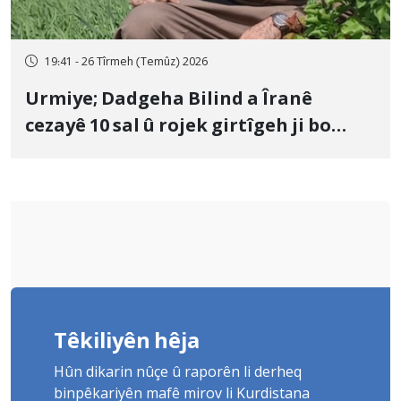
19:41 - 26 Tîrmeh (Temûz) 2026
Urmiye; Dadgeha Bilind a Îranê
cezayê 10 sal û rojek girtîgeh ji bo
Yûnis Nebîzade piştrast kir
Têkiliyên hêja
Hûn dikarin nûçe û raporên li derheq
binpêkariyên mafê mirov li Kurdistana