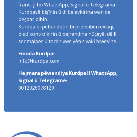
Îranê, ji bo WhatsApp, Signal û Telegrama
Kurdpayê bişînin û di belavkirina wan de
beşdar bibin.
Kurdpa bi pêbendbûn bi prensîbên exlaqî,
piştî kontrolkirin û pejrandina nûçeyê, dê li
ser malper û torên xwe yên civakî biweşîne.
Emaila Kurdpa:
info@kurdpa.com
Hejmara pêwendiya Kurdpa li WhatsApp,
Signal û Telegramê:
0012026078129