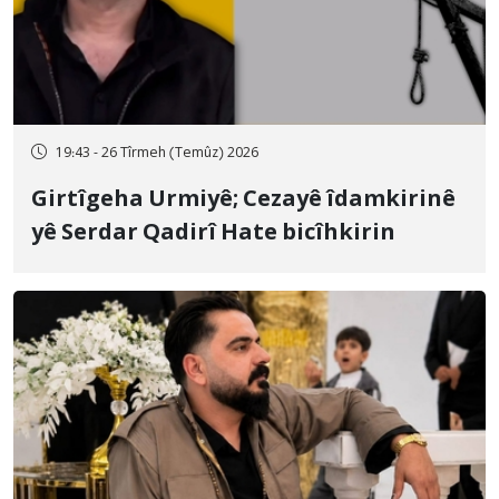
19:43 - 26 Tîrmeh (Temûz) 2026
Girtîgeha Urmiyê; Cezayê îdamkirinê
yê Serdar Qadirî Hate bicîhkirin