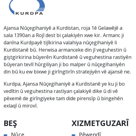
Ajansa Nûçegihaniyê a Kurdistan, roja 1ê Gelawêjê a
sala 1390an a Rojî dest bi çalakiyên xwe kir. Armanc ji
danîna Kurdpayê tijîkirina valahiya nûçegihaniyê li
Kurdistanê bû. Herwisa armanceke din jî veguhestin û
giştgirkirina bûyerên Kurdistanê û veguhestina rastiyên
bûyeran tevlî hûrgiliyan ji bo malper û nûçegihaniyên
din bû ku ew bixwe ji girîngtirîn stratejiyên vê ajansê ne.
Kurdpa, Ajansa Nûçegihaniyê a Kurdistanê ye ku ji bo
vedîtin û veguhestina rastiyan çalakiyê dike û di vê
pêxemê de girîngiyeke tam dide pirensîp û bingehên
exlaqî û mirovî.
BEŞ
XIZMETGUZARÎ
Nûçe
Pêwendî