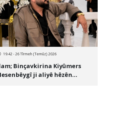
19:42 - 26 Tîrmeh (Temûz) 2026
lam; Binçavkirina Kiyûmers
esenbêygî ji aliyê hêzên
wlehiyê ve û veguhestina wî bo
ihekî nediyar