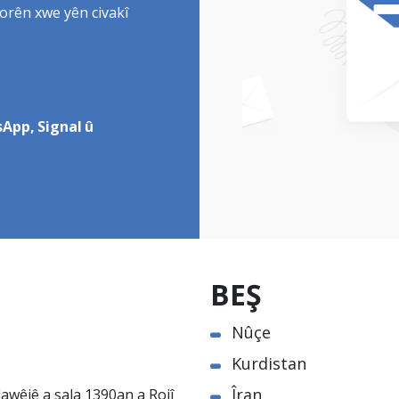
torên xwe yên civakî
App, Signal û
BEŞ
Nûçe
Kurdistan
Îran
awêjê a sala 1390an a Rojî