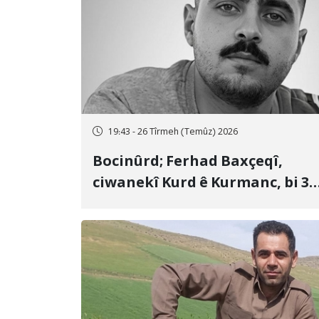
19:43 - 26 Tîrmeh (Temûz) 2026
Bocinûrd; Ferhad Baxçeqî,
ciwanekî Kurd ê Kurmanc, bi 3
sal girtîgeh û 74 qamçîyan hat
cezakirin