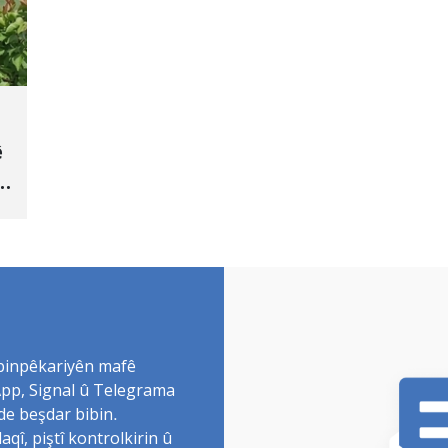
ê
 binpêkariyên mafê
sApp, Signal û Telegrama
de beşdar bibin.
î, piştî kontrolkirin û