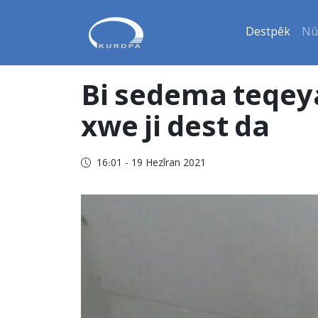
Destpêk
Nû
Bi sedema teqeya
xwe ji dest da
16:01 - 19 Hezîran 2021