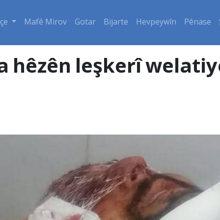
çe
Mafê Mirov
Gotar
Bijarte
Hevpeywîn
Pênase
 hêzên leşkerî welatiy