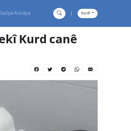
Saziya Kurdpa
|
Kurdî
ekî Kurd canê