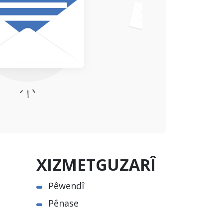
XIZMETGUZARÎ
Pêwendî
Pênase