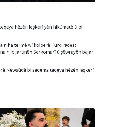
 teqeya hêzên leşkerî yên hikûmetê û bi
a niha termê wî kolberê Kurd radestî
ina hilbijartinên Serkomarî û şêwrayên bajar
jarê Newsûdê bi sedema teqeya hêzên leşkerî