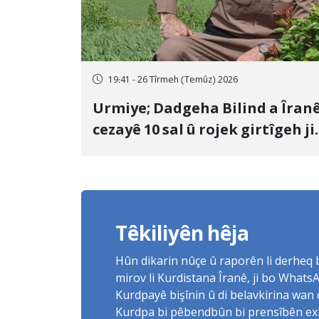
19:41 - 26 Tîrmeh (Temûz) 2026
Urmiye; Dadgeha Bilind a Îran
cezayê 10 sal û rojek girtîgeh ji
bo Yûnis Nebîzade piştrast kir
Têkiliyên hêja
Hûn dikarin nûçe û raporên li derheq
mirov li Kurdistana Îranê, ji bo What
Kurdpayê bişînin û di belavkirina wan 
Kurdpa bi pêbendbûn bi prensîbên exlaq