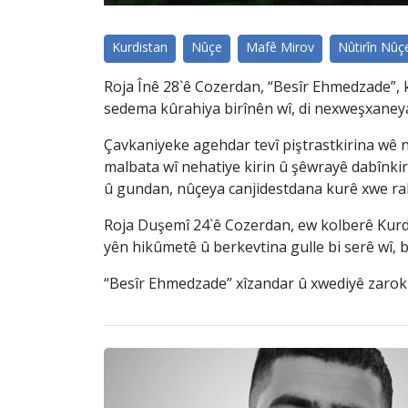
Kurdistan
Nûçe
Mafê Mirov
Nûtirîn Nûç
Roja Înê 28`ê Cozerdan, “Besîr Ehmedzade”, k
sedema kûrahiya birînên wî, di nexweşxaneya
Çavkaniyeke agehdar tevî piştrastkirina wê 
malbata wî nehatiye kirin û şêwrayê dabînkir
û gundan, nûçeya canjidestdana kurê xwe ra
Roja Duşemî 24`ê Cozerdan, ew kolberê Kurd 
yên hikûmetê û berkevtina gulle bi serê wî, b
“Besîr Ehmedzade” xîzandar û xwediyê zarok