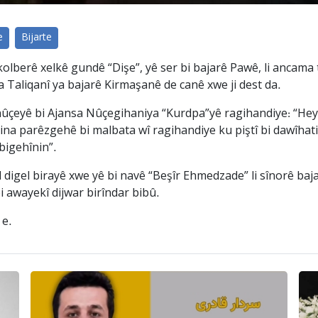
e
Bijarte
olberê xelkê gundê “Dişe”, yê ser bi bajarê Pawê, li ancama
 Taliqanî ya bajarê Kirmaşanê de canê xwe ji dest da.
nûçeyê bi Ajansa Nûçegihaniya “Kurdpa”yê ragihandiye: “Hey
ina parêzgehê bi malbata wî ragihandiye ku piştî bi dawîhat
bigehînin”.
digel birayê xwe yê bi navê “Beşîr Ehmedzade” li sînorê ba
i awayekî dijwar birîndar bibû.
 e.