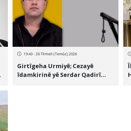
19:43 - 26 Tîrmeh (Temûz) 2026
Girtîgeha Urmiyê; Cezayê
Î
îdamkirinê yê Serdar Qadirî
H
Hate bicîhkirin
e
c