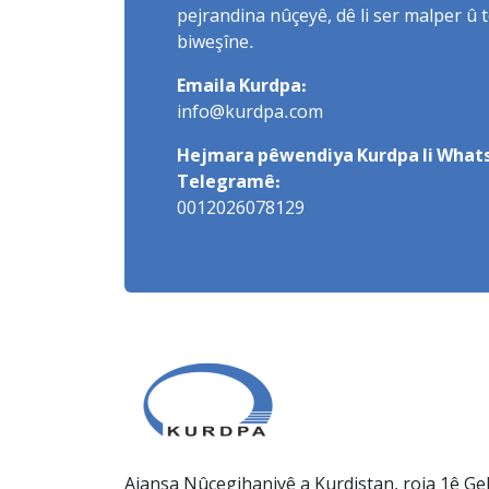
pejrandina nûçeyê, dê li ser malper û 
biweşîne.
Emaila Kurdpa:
info@kurdpa.com
Hejmara pêwendiya Kurdpa li Whats
Telegramê:
0012026078129
Ajansa Nûçegihaniyê a Kurdistan, roja 1ê Gel