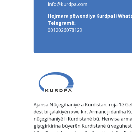
info@kurdpa.com
Hejmara pêwendiya Kurdpa li Whats
Telegramê:
0012026078129
Ajansa Nûçegihaniyê a Kurdistan, roja 1ê Gel
dest bi çalakiyên xwe kir. Armanc ji danîna Ku
nûçegihaniyê li Kurdistanê bû. Herwisa arma
giştgirkirina bûyerên Kurdistanê û veguhesti