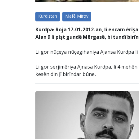
Kurdistan
Mafê Mirov
Kurdpa: Roja 17.01.2012-an, li encam êrîşa
Alan û li pişt gundê Mêrgasê, bi tundî birî
Li gor nûçeya nûçegihaniya Ajansa Kurdpa li S
Li gor serjimêriya Ajnasa Kurdpa, li 4 mehên 
kesên din jî birîndar bûne.