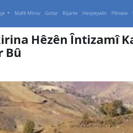
çe
Mafê Mirov
Gotar
Bijarte
Hevpeywîn
Pênase
rina Hêzên Întizamî K
r Bû