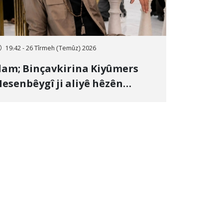
19:42 - 26 Tîrmeh (Temûz) 2026
lam; Binçavkirina Kiyûmers
esenbêygî ji aliyê hêzên
wlehiyê ve û veguhestina wî bo
ihekî nediyar