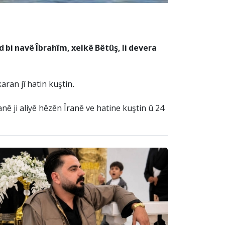
 bi navê Îbrahîm, xelkê Bêtûş, li devera
aran jî hatin kuştin.
nê ji aliyê hêzên Îranê ve hatine kuştin û 24