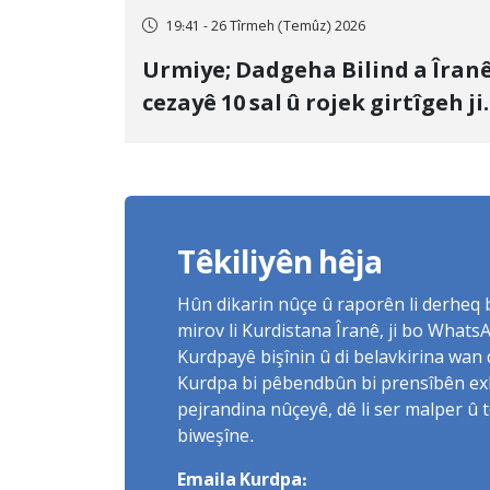
19:41 - 26 Tîrmeh (Temûz) 2026
Urmiye; Dadgeha Bilind a Îran
cezayê 10 sal û rojek girtîgeh ji
bo Yûnis Nebîzade piştrast kir
Têkiliyên hêja
Hûn dikarin nûçe û raporên li derheq
mirov li Kurdistana Îranê, ji bo What
Kurdpayê bişînin û di belavkirina wan 
Kurdpa bi pêbendbûn bi prensîbên exlaq
pejrandina nûçeyê, dê li ser malper û 
biweşîne.
Emaila Kurdpa: