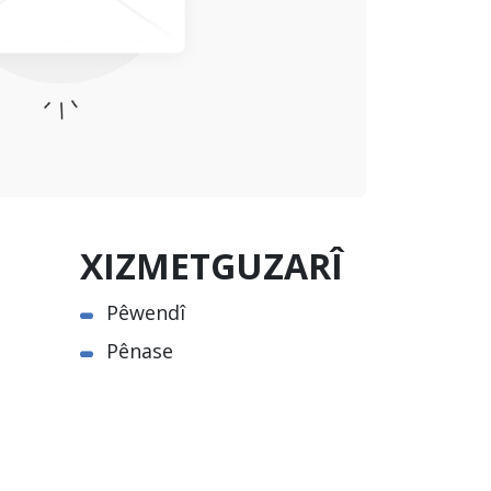
XIZMETGUZARÎ
Pêwendî
Pênase