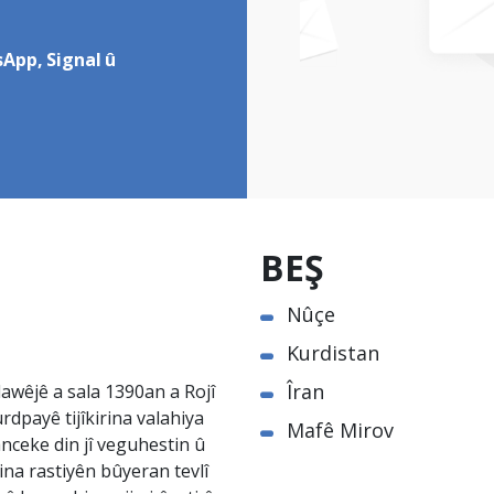
App, Signal û
BEŞ
Nûçe
Kurdistan
Îran
awêjê a sala 1390an a Rojî
rdpayê tijîkirina valahiya
Mafê Mirov
nceke din jî veguhestin û
na rastiyên bûyeran tevlî