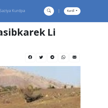
Saziya Kurdpa
|
Kurdî
asibkarek Li