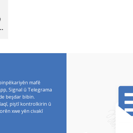
ê
 binpêkariyên mafê
sApp, Signal û Telegrama
de beşdar bibin.
î, piştî kontrolkirin û
torên xwe yên civakî