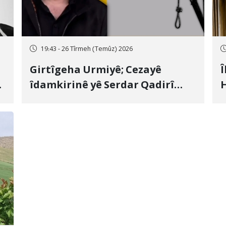
19:43 - 26 Tîrmeh (Temûz) 2026
Girtîgeha Urmiyê; Cezayê
Î
îdamkirinê yê Serdar Qadirî
H
Hate bicîhkirin
e
c