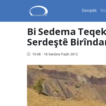
Destpêk
Nû
Bi Sedema Teqeki
Serdeştê Birînda
10:08 - 18 Kanûna Paşîn 2012