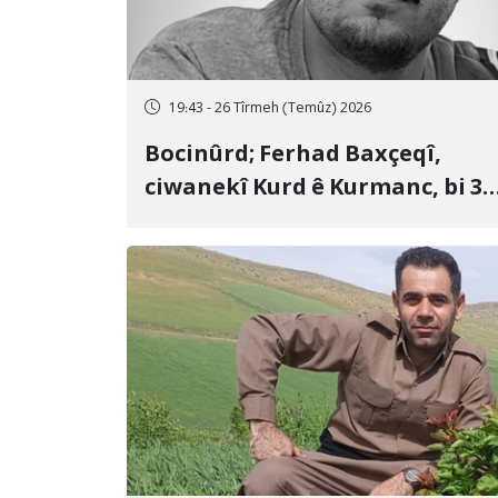
19:43 - 26 Tîrmeh (Temûz) 2026
Bocinûrd; Ferhad Baxçeqî,
ciwanekî Kurd ê Kurmanc, bi 3
sal girtîgeh û 74 qamçîyan hat
cezakirin