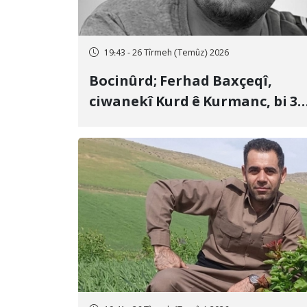
19:43 - 26 Tîrmeh (Temûz) 2026
Bocinûrd; Ferhad Baxçeqî,
ciwanekî Kurd ê Kurmanc, bi 3
sal girtîgeh û 74 qamçîyan hat
cezakirin