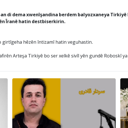
12-an di dema xwenîşandina berdem balyozxaneya Tirkiyê
zên Îranê hatin destbiserkirin.
 girtîgeha hêzên întizamî hatin veguhastin.
afirên Arteşa Tirkiyê bo ser xelkê sivîl yên gundê Roboskî ya 