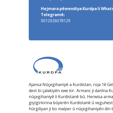
Hejmara pêwendiya Kurdpa li Whats
Telegramê:
0012026078129
Ajansa Nûçegihaniyê a Kurdistan, roja 1ê Gel
dest bi çalakiyên xwe kir. Armanc ji danîna Ku
nûçegihaniyê li Kurdistanê bû. Herwisa arma
giştgirkirina bûyerên Kurdistanê û veguhesti
hûrgiliyan ji bo malper û nûçegihaniyên din b