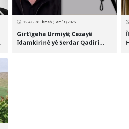
19:43 - 26 Tîrmeh (Temûz) 2026
Girtîgeha Urmiyê; Cezayê
Î
îdamkirinê yê Serdar Qadirî
H
Hate bicîhkirin
e
c