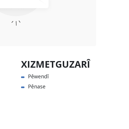
XIZMETGUZARÎ
Pêwendî
Pênase