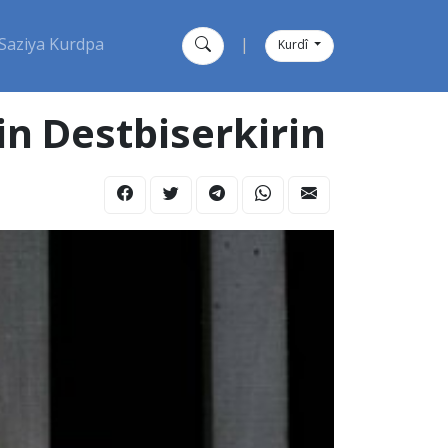
Saziya Kurdpa
|
Kurdî
in Destbiserkirin