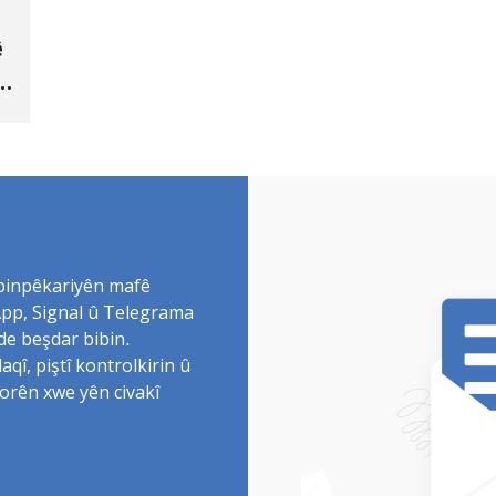
ê
 binpêkariyên mafê
sApp, Signal û Telegrama
de beşdar bibin.
î, piştî kontrolkirin û
torên xwe yên civakî