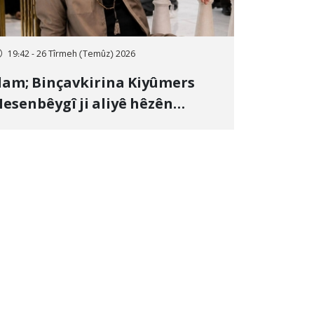
19:42 - 26 Tîrmeh (Temûz) 2026
lam; Binçavkirina Kiyûmers
esenbêygî ji aliyê hêzên
wlehiyê ve û veguhestina wî bo
ihekî nediyar