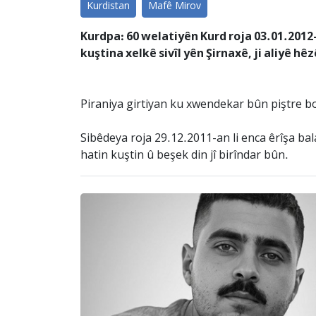
Kurdistan
Mafê Mirov
Kurdpa: 60 welatiyên Kurd roja 03.01.20
kuştina xelkê sivîl yên Şirnaxê, ji aliyê hê
Piraniya girtiyan ku xwendekar bûn piştre bo
Sibêdeya roja 29.12.2011-an li enca êrîşa bal
hatin kuştin û beşek din jî birîndar bûn.