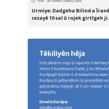
19:41 - 26 Tîrmeh (Temûz) 2026
Urmiye; Dadgeha Bilind a Îran
cezayê 10 sal û rojek girtîgeh ji
bo Yûnis Nebîzade piştrast kir
Têkiliyên hêja
Hûn dikarin nûçe û raporên li derheq
mirov li Kurdistana Îranê, ji bo What
Kurdpayê bişînin û di belavkirina wan 
Kurdpa bi pêbendbûn bi prensîbên exlaq
pejrandina nûçeyê, dê li ser malper û 
biweşîne.
Emaila Kurdpa:
info@kurdpa.com