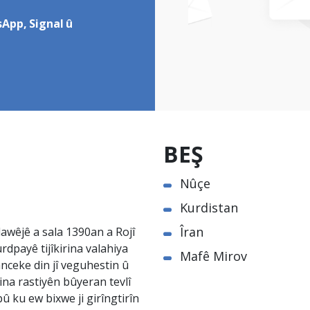
App, Signal û
BEŞ
Nûçe
Kurdistan
Îran
awêjê a sala 1390an a Rojî
rdpayê tijîkirina valahiya
Mafê Mirov
nceke din jî veguhestin û
na rastiyên bûyeran tevlî
û ku ew bixwe ji girîngtirîn