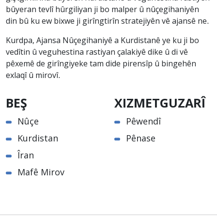
bûyeran tevlî hûrgiliyan ji bo malper û nûçegihaniyên
din bû ku ew bixwe ji girîngtirîn stratejiyên vê ajansê ne.
Kurdpa, Ajansa Nûçegihaniyê a Kurdistanê ye ku ji bo
vedîtin û veguhestina rastiyan çalakiyê dike û di vê
pêxemê de girîngiyeke tam dide pirensîp û bingehên
exlaqî û mirovî.
BEŞ
XIZMETGUZARÎ
Nûçe
Pêwendî
Kurdistan
Pênase
Îran
Mafê Mirov