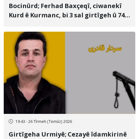
Bocinûrd; Ferhad Baxçeqî, ciwanekî
Kurd ê Kurmanc, bi 3 sal girtîgeh û 74
qamçîyan hat cezakirin
19:43 - 26 Tîrmeh (Temûz) 2026
Girtîgeha Urmiyê; Cezayê îdamkirinê