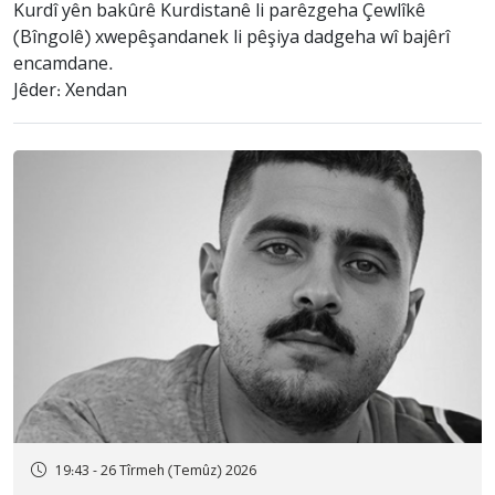
Kurdî yên bakûrê Kurdistanê li parêzgeha Çewlîkê
(Bîngolê) xwepêşandanek li pêşiya dadgeha wî bajêrî
encamdane.
Jêder: Xendan
19:43 - 26 Tîrmeh (Temûz) 2026