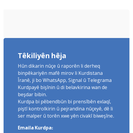
Têkiliyên hêja
Hûn dikarin nûçe û raporên li derheq
binpêkariyên mafê mirov li Kurdistana
Îranê, ji bo WhatsApp, Signal û Telegrama
Kurdpayê bişînin û di belavkirina wan de
beşdar bibin.
Kurdpa bi pêbendbûn bi prensîbên exlaqî,
piştî kontrolkirin û pejrandina nûçeyê, dê li
ser malper û torên xwe yên civakî biweşîne.
Emaila Kurdpa: