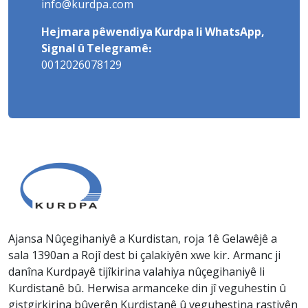
info@kurdpa.com
Hejmara pêwendiya Kurdpa li WhatsApp,
Signal û Telegramê:
0012026078129
Ajansa Nûçegihaniyê a Kurdistan, roja 1ê Gelawêjê a
sala 1390an a Rojî dest bi çalakiyên xwe kir. Armanc ji
danîna Kurdpayê tijîkirina valahiya nûçegihaniyê li
Kurdistanê bû. Herwisa armanceke din jî veguhestin û
giştgirkirina bûyerên Kurdistanê û veguhestina rastiyên