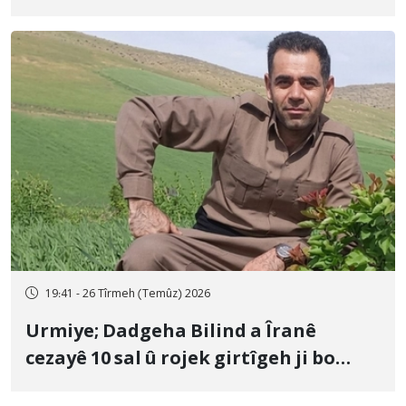
û veguhestina wî bo cihekî nediyar
19:41 - 26 Tîrmeh (Temûz) 2026
Urmiye; Dadgeha Bilind a Îranê
cezayê 10 sal û rojek girtîgeh ji bo
Yûnis Nebîzade piştrast kir