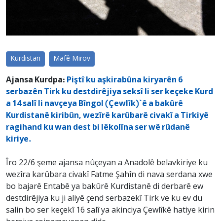
Kurdistan
Mafê Mirov
Ajansa Kurdpa:
Piştî ku aşkirabûna kiryarên 6
serbazên Tirk ku destdirêjiya seksî li ser keçeke Kurd
a 14 salî li navçeya Bîngol (Çewlîk)`ê a bakûrê
Kurdistanê kiribûn, wezîrê karûbarê civakî a Tirkiyê
ragihand ku wan dest bi lêkolîna ser wê rûdanê
kiriye.
Îro 22/6 şeme ajansa nûçeyan a Anadolê belavkiriye ku
wezîra karûbara civakî Fatme Şahîn di nava serdana xwe
bo bajarê Entabê ya bakûrê Kurdistanê di derbarê ew
destdirêjiya ku ji aliyê çend serbazekî Tirk ve ku ev du
salin bo ser keçekî 16 salî ya akinciya Çewlîkê hatiye kirin