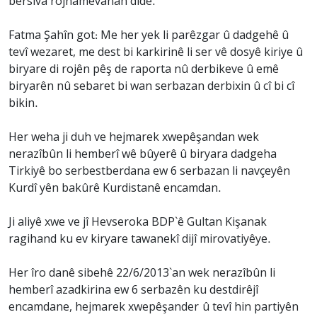
bersiva rojnamevanan dide.
Fatma Şahîn got: Me her yek li parêzgar û dadgehê û
tevî wezaret, me dest bi karkirinê li ser vê dosyê kiriye û
biryare di rojên pêş de raporta nû derbikeve û emê
biryarên nû sebaret bi wan serbazan derbixin û cî bi cî
bikin.
Her weha ji duh ve hejmarek xwepêşandan wek
nerazîbûn li hemberî wê bûyerê û biryara dadgeha
Tirkiyê bo serbestberdana ew 6 serbazan li navçeyên
Kurdî yên bakûrê Kurdistanê encamdan.
Ji aliyê xwe ve jî Hevseroka BDP`ê Gultan Kişanak
ragihand ku ev kiryare tawanekî dijî mirovatiyêye.
Her îro danê sibehê 22/6/2013`an wek nerazîbûn li
hemberî azadkirina ew 6 serbazên ku destdirêjî
encamdane, hejmarek xwepêşander û tevî hin partiyên