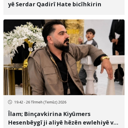
yê Serdar Qadirî Hate bicîhkirin
19:42 - 26 Tîrmeh (Temûz) 2026
Îlam; Binçavkirina Kiyûmers
Hesenbêygî ji aliyê hêzên ewlehiyê ve