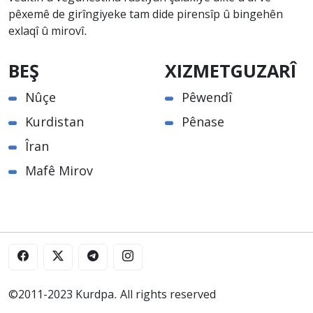
pêxemê de girîngiyeke tam dide pirensîp û bingehên
exlaqî û mirovî.
BEŞ
XIZMETGUZARÎ
Nûçe
Pêwendî
Kurdistan
Pênase
Îran
Mafê Mirov
©2011-2023 Kurdpa. All rights reserved