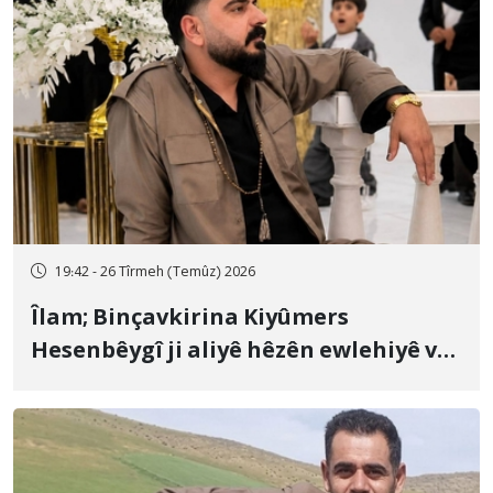
19:42 - 26 Tîrmeh (Temûz) 2026
Îlam; Binçavkirina Kiyûmers
Hesenbêygî ji aliyê hêzên ewlehiyê ve
û veguhestina wî bo cihekî nediyar