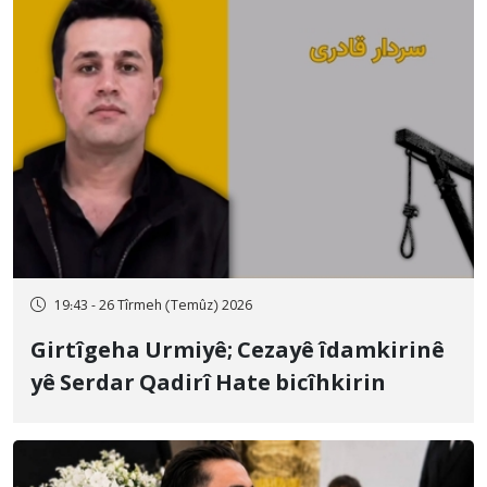
19:43 - 26 Tîrmeh (Temûz) 2026
Girtîgeha Urmiyê; Cezayê îdamkirinê
yê Serdar Qadirî Hate bicîhkirin