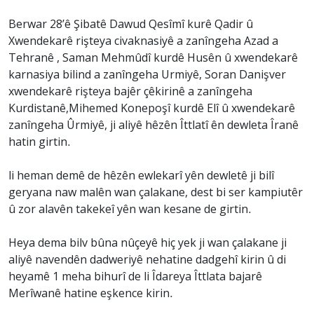
Berwar 28’ê Şibatê Dawud Qesîmî kurê Qadir û
Xwendekarê rişteya civaknasiyê a zanîngeha Azad a
Tehranê , Saman Mehmûdî kurdê Husên û xwendekarê
karnasiya bilind a zanîngeha Urmiyê, Soran Danişver
xwendekarê rişteya bajêr çêkirinê a zanîngeha
Kurdistanê,Mihemed Konepoşî kurdê Elî û xwendekarê
zanîngeha Ûrmiyê, ji aliyê hêzên Îttlatî ên dewleta Îranê
hatin girtin.
li heman demê de hêzên ewlekarî yên dewletê ji bilî
geryana naw malên wan çalakane, dest bi ser kampiutêr
û zor alavên takekeî yên wan kesane de girtin.
Heya dema bilv bûna nûçeyê hiç yek ji wan çalakane ji
aliyê navendên dadweriyê nehatine dadgehî kirin û di
heyamê 1 meha bihurî de li Îdareya Îttlata bajarê
Merîwanê hatine eşkence kirin.