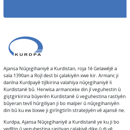
Ajansa Nûçegihaniyê a Kurdistan, roja 1ê Gelawêjê a
sala 1390an a Rojî dest bi çalakiyên xwe kir. Armanc ji
danîna Kurdpayê tijîkirina valahiya nûçegihaniyê li
Kurdistanê bû. Herwisa armanceke din jî veguhestin û
giştgirkirina bûyerên Kurdistanê û veguhestina rastiyên
bûyeran tevlî hûrgiliyan ji bo malper û nûçegihaniyên
din bû ku ew bixwe ji girîngtirîn stratejiyên vê ajansê ne.
Kurdpa, Ajansa Nûçegihaniyê a Kurdistanê ye ku ji bo
vedîtin û veguhestina rastiyan çalakiyê dike û di vê