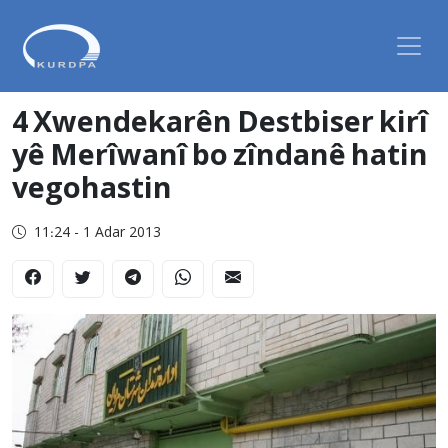
4 Xwendekarên Destbiser kirî
yê Merîwanî bo zîndanê hatin
vegohastin
11:24 - 1 Adar 2013