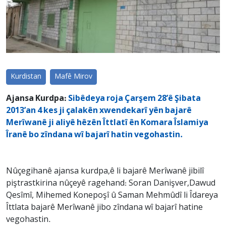
Kurdistan
Mafê Mirov
Ajansa Kurdpa:
Sibêdeya roja Çarşem 28’ê Şibata
2013’an 4 kes ji çalakên xwendekarî yên bajarê
Merîwanê ji aliyê hêzên Îttlatî ên Komara Îslamiya
Îranê bo zîndana wî bajarî hatin vegohastin.
Nûçegihanê ajansa kurdpa,ê li bajarê Merîwanê jibilî
piştrastkirina nûçeyê ragehand: Soran Danişver,Dawud
Qesîmî, Mihemed Konepoşî û Saman Mehmûdî li Îdareya
Îttlata bajarê Merîwanê jibo zîndana wî bajarî hatine
vegohastin.