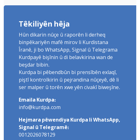
Têkiliyên hêja
Hûn dikarin nûçe û raporên li derheq
binpêkariyên mafê mirov li Kurdistana
Îranê, ji bo WhatsApp, Signal û Telegrama
Kurdpayê bişînin û di belavkirina wan de
beşdar bibin.
Kurdpa bi pêbendbûn bi prensîbên exlaqî,
piştî kontrolkirin û pejrandina nûçeyê, dê li
ser malper û torên xwe yên civakî biweşîne.
Emaila Kurdpa:
info@kurdpa.com
Hejmara pêwendiya Kurdpa li WhatsApp,
Signal û Telegramê:
0012026078129