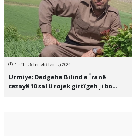
19:41 - 26 Tîrmeh (Temûz) 2026
Urmiye; Dadgeha Bilind a Îranê
cezayê 10 sal û rojek girtîgeh ji bo
Yûnis Nebîzade piştrast kir