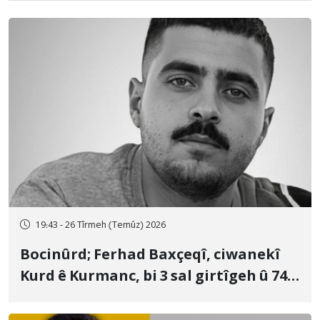
19:43 - 26 Tîrmeh (Temûz) 2026
Bocinûrd; Ferhad Baxçeqî, ciwanekî
Kurd ê Kurmanc, bi 3 sal girtîgeh û 74
qamçîyan hat cezakirin