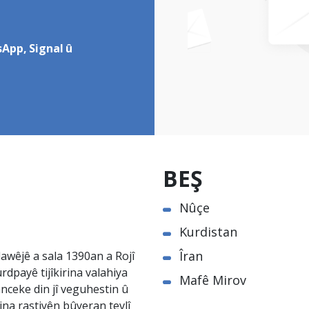
App, Signal û
BEŞ
Nûçe
Kurdistan
Îran
awêjê a sala 1390an a Rojî
rdpayê tijîkirina valahiya
Mafê Mirov
nceke din jî veguhestin û
na rastiyên bûyeran tevlî