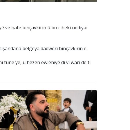
yê ve hate binçavkirin û bo cihekî nediyar
 nîşandana belgeya dadwerî binçavkirin e.
 tune ye, û hêzên ewlehiyê di vî warî de ti