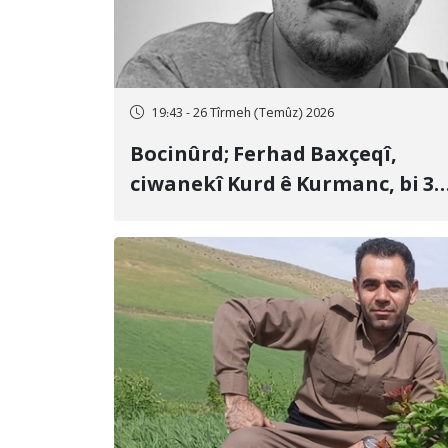
19:43 - 26 Tîrmeh (Temûz) 2026
Bocinûrd; Ferhad Baxçeqî,
ciwanekî Kurd ê Kurmanc, bi 3
sal girtîgeh û 74 qamçîyan hat
cezakirin