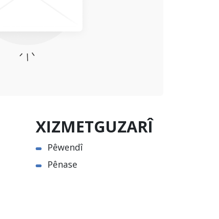
XIZMETGUZARÎ
Pêwendî
Pênase