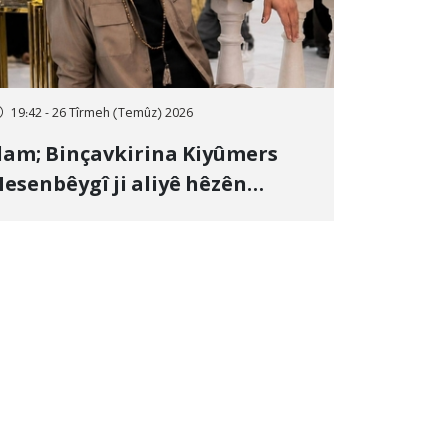
19:42 - 26 Tîrmeh (Temûz) 2026
lam; Binçavkirina Kiyûmers
esenbêygî ji aliyê hêzên
wlehiyê ve û veguhestina wî bo
ihekî nediyar