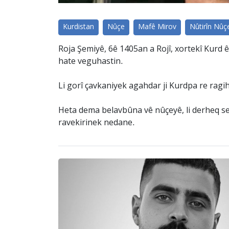
Kurdistan
Nûçe
Mafê Mirov
Nûtirîn Nûç
Roja Şemiyê, 6ê 1405an a Rojî, xortekî Kurd ê
hate veguhastin.
Li gorî çavkaniyek agahdar ji Kurdpa re ragi
Heta dema belavbûna vê nûçeyê, li derheq sebe
ravekirinek nedane.