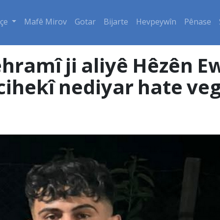
çe
Mafê Mirov
Gotar
Bijarte
Hevpeywîn
Pênase
hramî ji aliyê Hêzên E
 cihekî nediyar hate ve