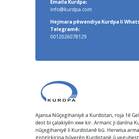
Emaila Kurdpa:
info@kurdpa.com
Hejmara pêwendiya Kurdpa li Whats
Telegramê:
0012026078129
Ajansa Nûçegihaniyê a Kurdistan, roja 1ê Gel
dest bi çalakiyên xwe kir. Armanc ji danîna Ku
nûçegihaniyê li Kurdistanê bû. Herwisa arma
giştgirkirina bûyerên Kurdistanê û veguhesti