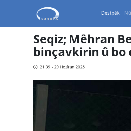
Destpêk
Nû
Seqiz; Mêhran Be
binçavkirin û bo
21:39 - 29 Hezîran 2026