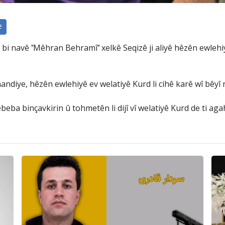
e
 bi navê "Mêhran Behramî" xelkê Seqizê ji aliyê hêzên ewlehi
handiye, hêzên ewlehiyê ev welatiyê Kurd li cihê karê wî bêyî
ba binçavkirin û tohmetên li dijî vî welatiyê Kurd de ti agahî