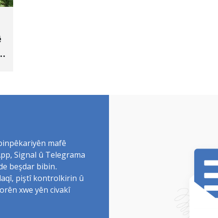
ê
 binpêkariyên mafê
sApp, Signal û Telegrama
de beşdar bibin.
î, piştî kontrolkirin û
torên xwe yên civakî