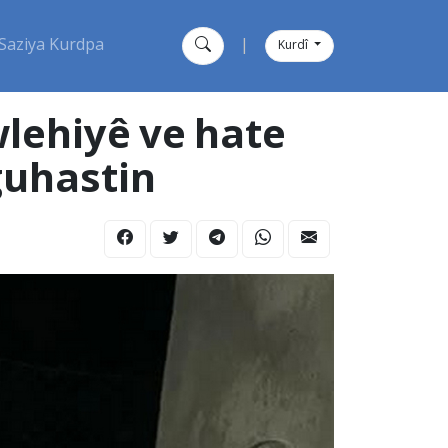
Saziya Kurdpa
|
Kurdî
wlehiyê ve hate
guhastin