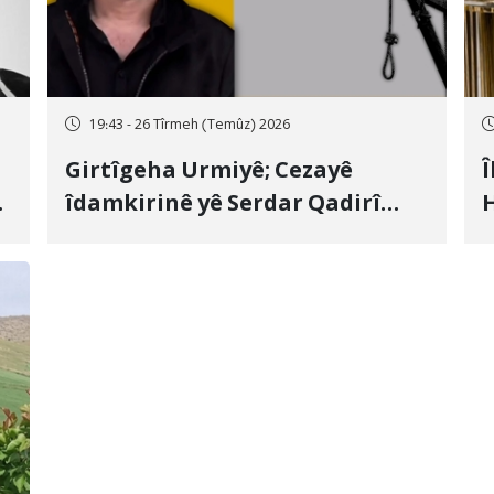
19:43 - 26 Tîrmeh (Temûz) 2026
Girtîgeha Urmiyê; Cezayê
Î
îdamkirinê yê Serdar Qadirî
H
Hate bicîhkirin
e
c