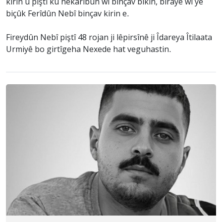
kirin û piştî ku nekarîbûn wî binçav bikin, birayê wî yê
biçûk Ferîdûn Nebî binçav kirin e.
Fireydûn Nebî piştî 48 rojan ji lêpirsînê ji Îdareya Îtilaata
Urmiyê bo girtîgeha Nexede hat veguhastin.