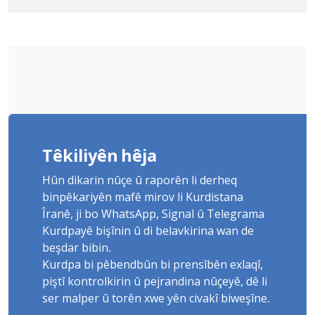
Yûnis Nebîzade piştrast kir
Têkiliyên hêja
Hûn dikarin nûçe û raporên li derheq
binpêkariyên mafê mirov li Kurdistana
Îranê, ji bo WhatsApp, Signal û Telegrama
Kurdpayê bişînin û di belavkirina wan de
beşdar bibin.
Kurdpa bi pêbendbûn bi prensîbên exlaqî,
piştî kontrolkirin û pejrandina nûçeyê, dê li
ser malper û torên xwe yên civakî biweşîne.