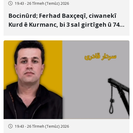
19:43 - 26 Tîrmeh (Temûz) 2026
Bocinûrd; Ferhad Baxçeqî, ciwanekî
Kurd ê Kurmanc, bi 3 sal girtîgeh û 74
qamçîyan hat cezakirin
19:43 - 26 Tîrmeh (Temûz) 2026