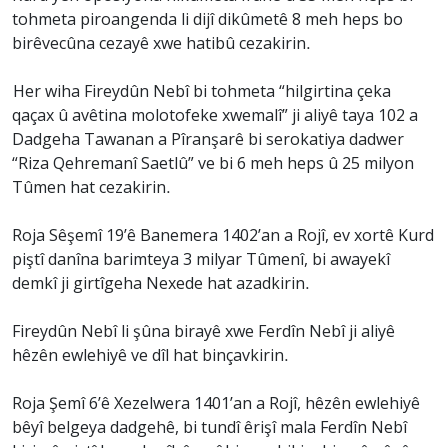
tohmeta piroangenda li dijî dikûmetê 8 meh heps bo
birêvecûna cezayê xwe hatibû cezakirin.
Her wiha Fireydûn Nebî bi tohmeta “hilgirtina çeka
qaçax û avêtina molotofeke xwemalî” ji aliyê taya 102 a
Dadgeha Tawanan a Pîranşarê bi serokatiya dadwer
“Riza Qehremanî Saetlû” ve bi 6 meh heps û 25 milyon
Tûmen hat cezakirin.
Roja Sêşemî 19’ê Banemera 1402’an a Rojî, ev xortê Kurd
piştî danîna barimteya 3 milyar Tûmenî, bi awayekî
demkî ji girtîgeha Nexede hat azadkirin.
Fireydûn Nebî li şûna birayê xwe Ferdîn Nebî ji aliyê
hêzên ewlehiyê ve dîl hat binçavkirin.
Roja Şemî 6’ê Xezelwera 1401’an a Rojî, hêzên ewlehiyê
bêyî belgeya dadgehê, bi tundî êrişî mala Ferdîn Nebî