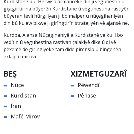
Kurdistanê bû. Herwisa armanceke din jî veguhestin û
giştgirkirina bûyerên Kurdistanê û veguhestina rastiyên
bûyeran tevlî hûrgiliyan ji bo malper û nûçegihaniyên
din bû ku ew bixwe ji girîngtirîn stratejiyên vê ajansê ne.
Kurdpa, Ajansa Nûçegihaniyê a Kurdistanê ye ku ji bo
vedîtin û veguhestina rastiyan çalakiyê dike û di vê
pêxemê de girîngiyeke tam dide pirensîp û bingehên
exlaqî û mirovî.
BEŞ
XIZMETGUZARÎ
Nûçe
Pêwendî
Kurdistan
Pênase
Îran
Mafê Mirov