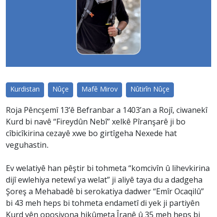
Kurdistan
Nûçe
Mafê Mirov
Nûtirîn Nûçe
Roja Pêncşemî 13’ê Befranbar a 1403’an a Rojî, ciwanekî
Kurd bi navê “Fireydûn Nebî” xelkê Pîranşarê ji bo
cîbicîkirina cezayê xwe bo girtîgeha Nexede hat
veguhastin.
Ev welatiyê han pêştir bi tohmeta “komcivîn û lihevkirina
dijî ewlehiya netewî ya welat” ji aliyê taya du a dadgeha
Şoreş a Mehabadê bi serokatiya dadwer “Emîr Ocaqilû”
bi 43 meh heps bi tohmeta endametî di yek ji partiyên
Kurd yên oposiyona hikûmeta Îranê û 35 meh heps bi