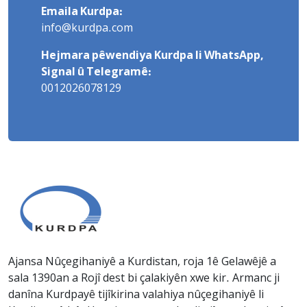
Emaila Kurdpa:
info@kurdpa.com
Hejmara pêwendiya Kurdpa li WhatsApp,
Signal û Telegramê:
0012026078129
Ajansa Nûçegihaniyê a Kurdistan, roja 1ê Gelawêjê a
sala 1390an a Rojî dest bi çalakiyên xwe kir. Armanc ji
danîna Kurdpayê tijîkirina valahiya nûçegihaniyê li