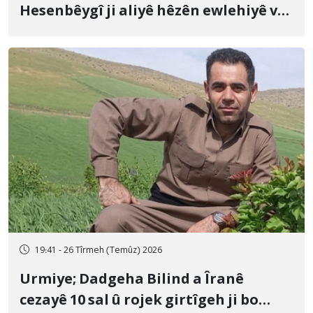
Hesenbêygî ji aliyê hêzên ewlehiyê ve
û veguhestina wî bo cihekî nediyar
19:41 - 26 Tîrmeh (Temûz) 2026
Urmiye; Dadgeha Bilind a Îranê
cezayê 10 sal û rojek girtîgeh ji bo