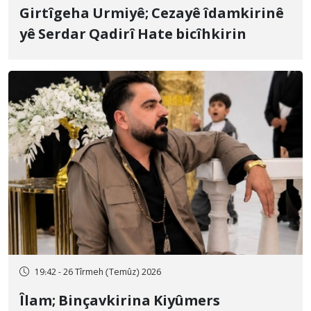
Girtîgeha Urmiyê; Cezayê îdamkirinê
yê Serdar Qadirî Hate bicîhkirin
19:42 - 26 Tîrmeh (Temûz) 2026
Îlam; Binçavkirina Kiyûmers