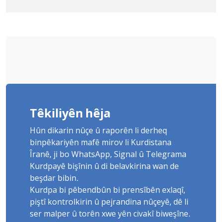
Yûnis Nebîzade piştrast kir
Têkiliyên hêja
Hûn dikarin nûçe û raporên li derheq
binpêkariyên mafê mirov li Kurdistana
Îranê, ji bo WhatsApp, Signal û Telegrama
Kurdpayê bişînin û di belavkirina wan de
beşdar bibin.
Kurdpa bi pêbendbûn bi prensîbên exlaqî,
piştî kontrolkirin û pejrandina nûçeyê, dê li
ser malper û torên xwe yên civakî biweşîne.