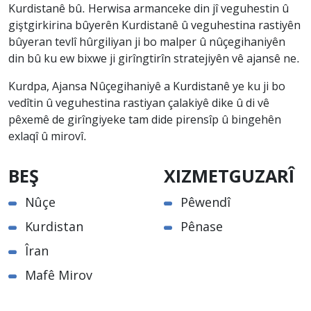
Kurdistanê bû. Herwisa armanceke din jî veguhestin û
giştgirkirina bûyerên Kurdistanê û veguhestina rastiyên
bûyeran tevlî hûrgiliyan ji bo malper û nûçegihaniyên
din bû ku ew bixwe ji girîngtirîn stratejiyên vê ajansê ne.
Kurdpa, Ajansa Nûçegihaniyê a Kurdistanê ye ku ji bo
vedîtin û veguhestina rastiyan çalakiyê dike û di vê
pêxemê de girîngiyeke tam dide pirensîp û bingehên
exlaqî û mirovî.
BEŞ
XIZMETGUZARÎ
Nûçe
Pêwendî
Kurdistan
Pênase
Îran
Mafê Mirov