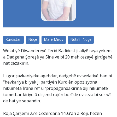
Kurdistan
Nûçe
Mafê Mirov
Nûtirîn Nûçe
Welatiyê Dîwandereyê Ferîd Badîdest ji aliyê taya yekem
a Dadgeha Şoreşê ya Sine ve bi 20 meh cezayê girtîgehê
hat cezakirin.
Li gor çavkaniyeke agehdar, dadgehê ev welatiyê han bi
“hevkariya bi yek ji partiyên Kurd ên opozisyona
hikûmeta Îranê re” û “propagandakirina dijî hikûmetê”
tometbar kiriye û di çend rojên borî de ev ceza bi ser wî
de hatiye sepandin.
Roja Çarşemî 23’ê Cozerdana 1403’an a Rojî, hêzên