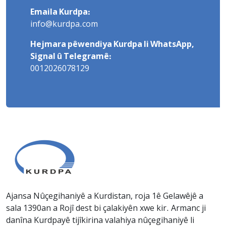
Emaila Kurdpa:
info@kurdpa.com
Hejmara pêwendiya Kurdpa li WhatsApp,
Signal û Telegramê:
0012026078129
Ajansa Nûçegihaniyê a Kurdistan, roja 1ê Gelawêjê a
sala 1390an a Rojî dest bi çalakiyên xwe kir. Armanc ji
danîna Kurdpayê tijîkirina valahiya nûçegihaniyê li