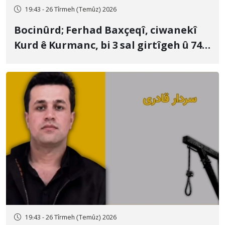
19:43 - 26 Tîrmeh (Temûz) 2026
Bocinûrd; Ferhad Baxçeqî, ciwanekî
Kurd ê Kurmanc, bi 3 sal girtîgeh û 74
qamçîyan hat cezakirin
19:43 - 26 Tîrmeh (Temûz) 2026