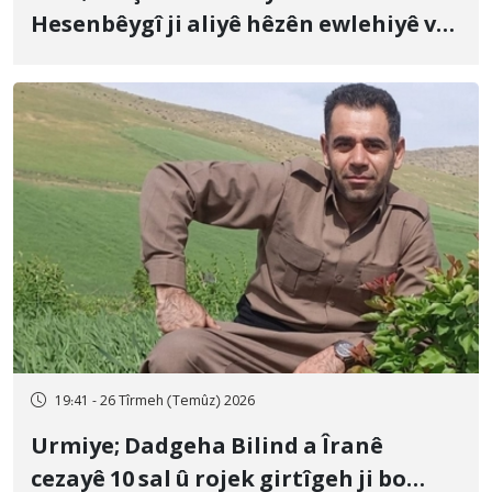
Hesenbêygî ji aliyê hêzên ewlehiyê ve
û veguhestina wî bo cihekî nediyar
19:41 - 26 Tîrmeh (Temûz) 2026
Urmiye; Dadgeha Bilind a Îranê
cezayê 10 sal û rojek girtîgeh ji bo