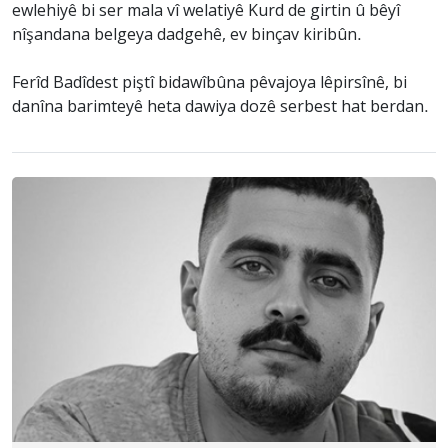
ewlehiyê bi ser mala vî welatiyê Kurd de girtin û bêyî
nîşandana belgeya dadgehê, ev binçav kiribûn.
Ferîd Badîdest piştî bidawîbûna pêvajoya lêpirsînê, bi
danîna barimteyê heta dawiya dozê serbest hat berdan.