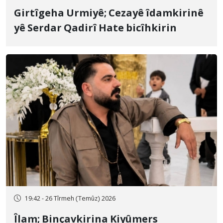
Girtîgeha Urmiyê; Cezayê îdamkirinê
yê Serdar Qadirî Hate bicîhkirin
19:42 - 26 Tîrmeh (Temûz) 2026
Îlam; Binçavkirina Kiyûmers