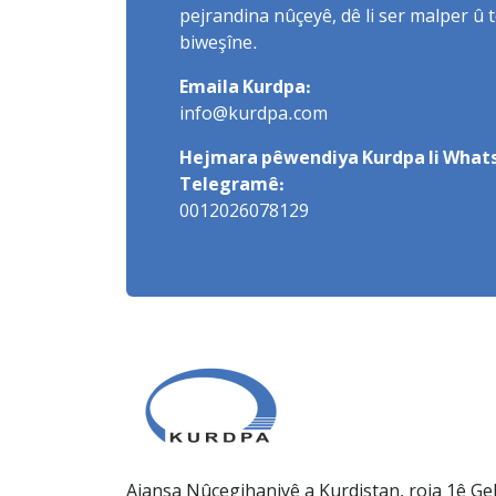
pejrandina nûçeyê, dê li ser malper û 
biweşîne.
Emaila Kurdpa:
info@kurdpa.com
Hejmara pêwendiya Kurdpa li Whats
Telegramê:
0012026078129
Ajansa Nûçegihaniyê a Kurdistan, roja 1ê Gel