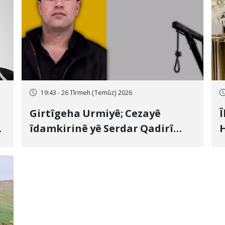
19:43 - 26 Tîrmeh (Temûz) 2026
Girtîgeha Urmiyê; Cezayê
Î
îdamkirinê yê Serdar Qadirî
H
Hate bicîhkirin
e
c