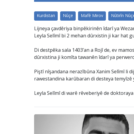
Kurdistan
Nûçe
Mafê Mirov
Nûtirîn Nûç
Lijneya çavdêriya binpêkirinên îdarî ya We
Leyla Selîmî bi 2 mehan dûrxistin ji kar hat g
Di destpêka sala 1403’an a Rojî de, ev mamos
dûrxistina ji komîta tawanên îdarî ya perwer
Piştî nîşandana nerazîbûna Xanim Selîmî li d
rawestandina karûbaran di desteya temyîzê y
Leyla Selîmî di warê rêveberiyê de doktora