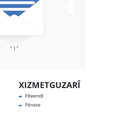
XIZMETGUZARÎ
Pêwendî
Pênase