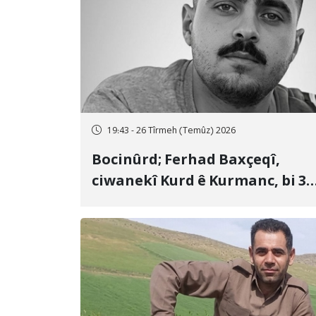
19:43 - 26 Tîrmeh (Temûz) 2026
Bocinûrd; Ferhad Baxçeqî,
ciwanekî Kurd ê Kurmanc, bi 3
sal girtîgeh û 74 qamçîyan hat
cezakirin