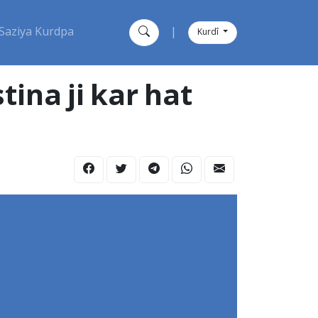
Saziya Kurdpa
|
Kurdî
tina ji kar hat