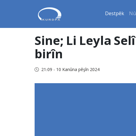
Destpêk
Nû
Sine; Li Leyla Se
birîn
21:09 - 10 Kanûna pêşîn 2024