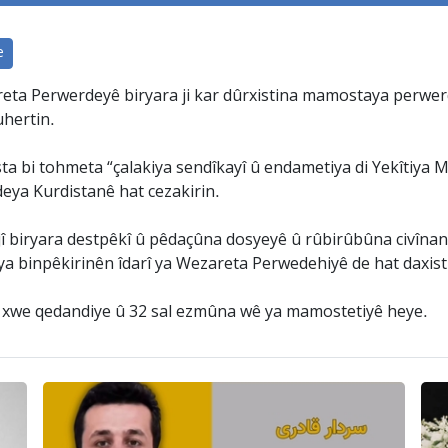
e
zareta Perwerdeyê biryara ji kar dûrxistina mamostaya per
uhertin.
ta bi tohmeta “çalakiya sendîkayî û endametiya di Yekîtiya 
deya Kurdistanê hat cezakirin.
ijî biryara destpêkî û pêdaçûna dosyeyê û rûbirûbûna civînan
a binpêkirinên îdarî ya Wezareta Perwedehiyê de hat daxist
ya xwe qedandiye û 32 sal ezmûna wê ya mamostetiyê heye.