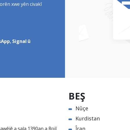
torên xwe yên civakî
App, Signal û
BEŞ
Nûçe
Kurdistan
Îran
awêjê a sala 1390an a Rojî