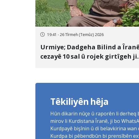
19:41 - 26 Tîrmeh (Temûz) 2026
Urmiye; Dadgeha Bilind a Îran
cezayê 10 sal û rojek girtîgeh ji
bo Yûnis Nebîzade piştrast kir
Têkiliyên hêja
Hûn dikarin nûçe û raporên li derheq
mirov li Kurdistana Îranê, ji bo What
Kurdpayê bişînin û di belavkirina wan 
Kurdpa bi pêbendbûn bi prensîbên exlaq