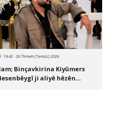
19:42 - 26 Tîrmeh (Temûz) 2026
lam; Binçavkirina Kiyûmers
esenbêygî ji aliyê hêzên
wlehiyê ve û veguhestina wî bo
ihekî nediyar