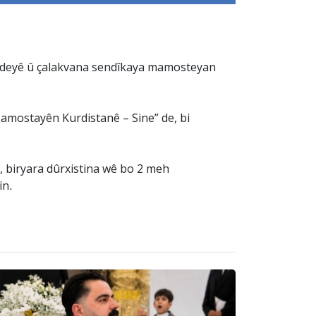
werdeyê û çalakvana sendîkaya mamosteyan
Mamostayên Kurdistanê – Sine” de, bi
, biryara dûrxistina wê bo 2 meh
in.