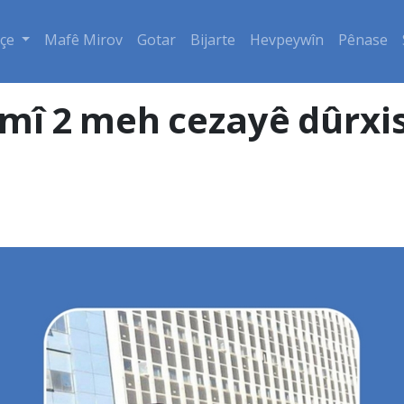
çe
Mafê Mirov
Gotar
Bijarte
Hevpeywîn
Pênase
lîmî 2 meh cezayê dûrxis