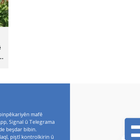
ê
 binpêkariyên mafê
sApp, Signal û Telegrama
de beşdar bibin.
î, piştî kontrolkirin û