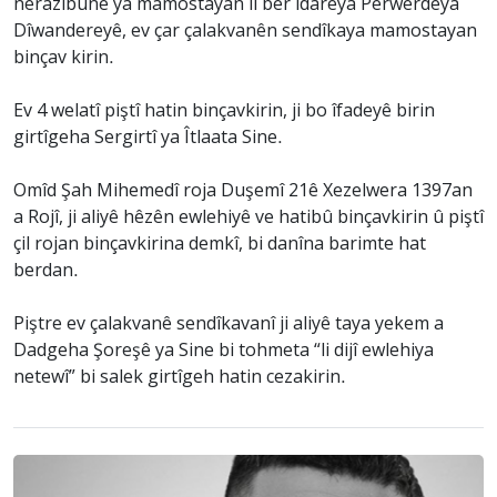
nerazîbûnê ya mamostayan li ber îdareya Perwerdeya
Dîwandereyê, ev çar çalakvanên sendîkaya mamostayan
binçav kirin.
Ev 4 welatî piştî hatin binçavkirin, ji bo îfadeyê birin
girtîgeha Sergirtî ya Îtlaata Sine.
Omîd Şah Mihemedî roja Duşemî 21ê Xezelwera 1397an
a Rojî, ji aliyê hêzên ewlehiyê ve hatibû binçavkirin û piştî
çil rojan binçavkirina demkî, bi danîna barimte hat
berdan.
Piştre ev çalakvanê sendîkavanî ji aliyê taya yekem a
Dadgeha Şoreşê ya Sine bi tohmeta “li dijî ewlehiya
netewî” bi salek girtîgeh hatin cezakirin.