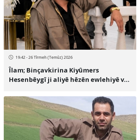
19:42 - 26 Tîrmeh (Temûz) 2026
Îlam; Binçavkirina Kiyûmers
Hesenbêygî ji aliyê hêzên ewlehiyê ve
û veguhestina wî bo cihekî nediyar