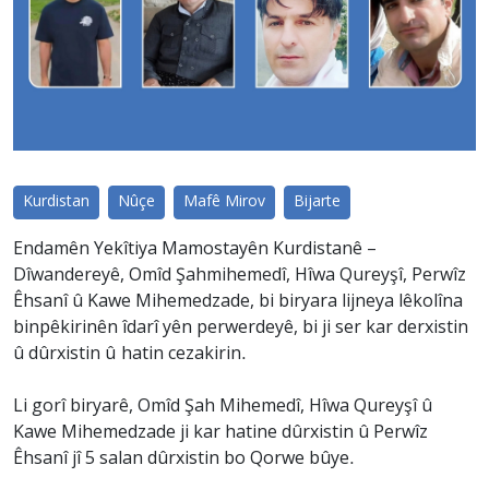
Kurdistan
Nûçe
Mafê Mirov
Bijarte
Endamên Yekîtiya Mamostayên Kurdistanê –
Dîwandereyê, Omîd Şahmihemedî, Hîwa Qureyşî, Perwîz
Êhsanî û Kawe Mihemedzade, bi biryara lijneya lêkolîna
binpêkirinên îdarî yên perwerdeyê, bi ji ser kar derxistin
û dûrxistin û hatin cezakirin.
Li gorî biryarê, Omîd Şah Mihemedî, Hîwa Qureyşî û
Kawe Mihemedzade ji kar hatine dûrxistin û Perwîz
Êhsanî jî 5 salan dûrxistin bo Qorwe bûye.