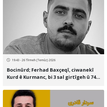
19:43 - 26 Tîrmeh (Temûz) 2026
Bocinûrd; Ferhad Baxçeqî, ciwanekî
Kurd ê Kurmanc, bi 3 sal girtîgeh û 74
qamçîyan hat cezakirin