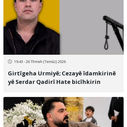
19:43 - 26 Tîrmeh (Temûz) 2026
Girtîgeha Urmiyê; Cezayê îdamkirinê
yê Serdar Qadirî Hate bicîhkirin