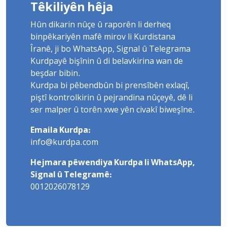
Têkiliyên hêja
Hûn dikarin nûçe û raporên li derheq
binpêkariyên mafê mirov li Kurdistana
Îranê, ji bo WhatsApp, Signal û Telegrama
Kurdpayê bişînin û di belavkirina wan de
beşdar bibin.
Kurdpa bi pêbendbûn bi prensîbên exlaqî,
piştî kontrolkirin û pejrandina nûçeyê, dê li
ser malper û torên xwe yên civakî biweşîne.
Emaila Kurdpa:
info@kurdpa.com
Hejmara pêwendiya Kurdpa li WhatsApp,
Signal û Telegramê:
0012026078129