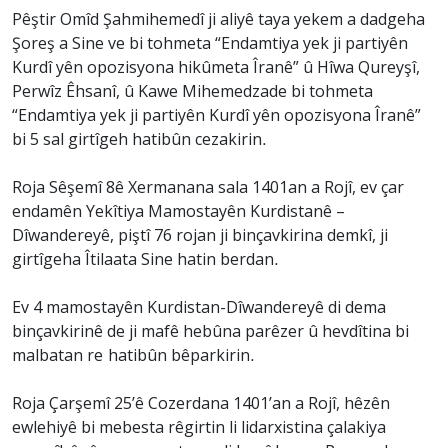
Pêştir Omîd Şahmihemedî ji aliyê taya yekem a dadgeha
Şoreş a Sine ve bi tohmeta “Endamtiya yek ji partiyên
Kurdî yên opozisyona hikûmeta Îranê” û Hîwa Qureyşî,
Perwîz Êhsanî, û Kawe Mihemedzade bi tohmeta
“Endamtiya yek ji partiyên Kurdî yên opozisyona Îranê”
bi 5 sal girtîgeh hatibûn cezakirin.
Roja Sêşemî 8ê Xermanana sala 1401an a Rojî, ev çar
endamên Yekîtiya Mamostayên Kurdistanê –
Dîwandereyê, piştî 76 rojan ji binçavkirina demkî, ji
girtîgeha Îtilaata Sine hatin berdan.
Ev 4 mamostayên Kurdistan-Dîwandereyê di dema
binçavkirinê de ji mafê hebûna parêzer û hevdîtina bi
malbatan re hatibûn bêparkirin.
Roja Çarşemî 25’ê Cozerdana 1401’an a Rojî, hêzên
ewlehiyê bi mebesta rêgirtin li lidarxistina çalakiya