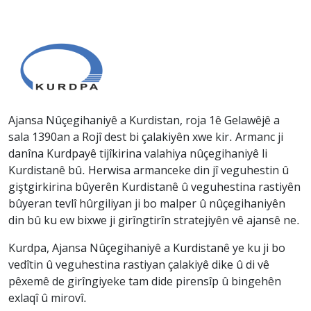
Ajansa Nûçegihaniyê a Kurdistan, roja 1ê Gelawêjê a
sala 1390an a Rojî dest bi çalakiyên xwe kir. Armanc ji
danîna Kurdpayê tijîkirina valahiya nûçegihaniyê li
Kurdistanê bû. Herwisa armanceke din jî veguhestin û
giştgirkirina bûyerên Kurdistanê û veguhestina rastiyên
bûyeran tevlî hûrgiliyan ji bo malper û nûçegihaniyên
din bû ku ew bixwe ji girîngtirîn stratejiyên vê ajansê ne.
Kurdpa, Ajansa Nûçegihaniyê a Kurdistanê ye ku ji bo
vedîtin û veguhestina rastiyan çalakiyê dike û di vê
pêxemê de girîngiyeke tam dide pirensîp û bingehên
exlaqî û mirovî.