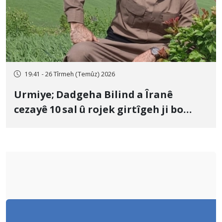
19:41 - 26 Tîrmeh (Temûz) 2026
Urmiye; Dadgeha Bilind a Îranê
cezayê 10 sal û rojek girtîgeh ji bo
Yûnis Nebîzade piştrast kir