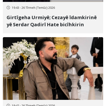
19:43 - 26 Tîrmeh (Temûz) 2026
Girtîgeha Urmiyê; Cezayê îdamkirinê
yê Serdar Qadirî Hate bicîhkirin