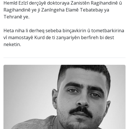
Hemîd Ezîzî derçûyê doktoraya Zanistên Ragihandinê û
Ragihandinê ye ji Zanîngeha Elamê Tebatebay ya
Tehranê ye.
Heta niha li derheq sebeba binçavkirin û tometbarkirina
vî mamostayê Kurd de ti zanyariyên berfireh bi dest
neketin.