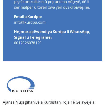
piştî kontrolkirin û pejrandina nûçeyê, dê li
ser malper û torên xwe yên civakî biweşîne.
Emaila Kurdpa:
info@kurdpa.com
Hejmara pêwendiya Kurdpa li WhatsApp,
Signal û Telegramê:
0012026078129
Ajansa Nûçegihaniyê a Kurdistan, roja 1ê Gelawêjê a