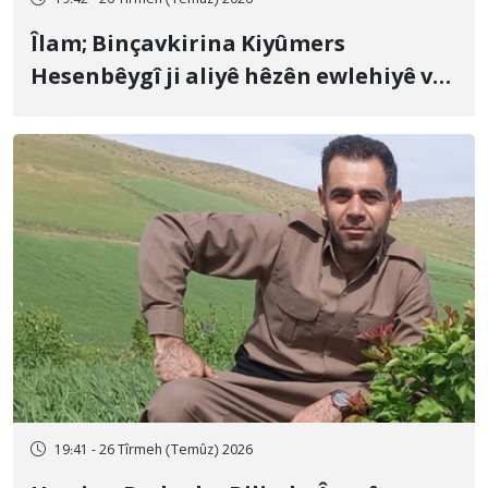
19:42 - 26 Tîrmeh (Temûz) 2026
Îlam; Binçavkirina Kiyûmers
Hesenbêygî ji aliyê hêzên ewlehiyê ve
û veguhestina wî bo cihekî nediyar
19:41 - 26 Tîrmeh (Temûz) 2026