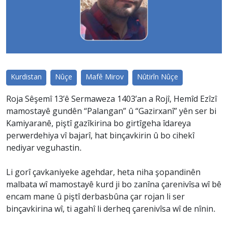
Kurdistan
Nûçe
Mafê Mirov
Nûtirîn Nûçe
Roja Sêşemî 13’ê Sermaweza 1403’an a Rojî, Hemîd Ezîzî
mamostayê gundên “Palangan” û “Gazirxanî” yên ser bi
Kamiyaranê, piştî gazîkirina bo girtîgeha îdareya
perwerdehiya vî bajarî, hat binçavkirin û bo cihekî
nediyar veguhastin.
Li gorî çavkaniyeke agehdar, heta niha şopandinên
malbata wî mamostayê kurd ji bo zanîna çarenivîsa wî bê
encam mane û piştî derbasbûna çar rojan li ser
binçavkirina wî, ti agahî li derheq çarenivîsa wî de nînin.