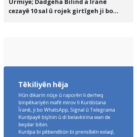
Urmiye; Dadgeha Bilind a Îranê
cezayê 10 sal û rojek girtîgeh ji bo
Yûnis Nebîzade piştrast kir
Têkiliyên hêja
Hûn dikarin nûçe û raporên li derheq
binpêkariyên mafê mirov li Kurdistana
Îranê, ji bo WhatsApp, Signal û Telegrama
Kurdpayê bişînin û di belavkirina wan de
beşdar bibin.
Kurdpa bi pêbendbûn bi prensîbên exlaqî,