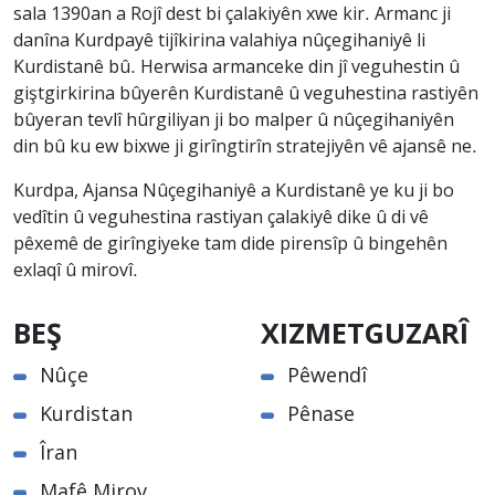
sala 1390an a Rojî dest bi çalakiyên xwe kir. Armanc ji
danîna Kurdpayê tijîkirina valahiya nûçegihaniyê li
Kurdistanê bû. Herwisa armanceke din jî veguhestin û
giştgirkirina bûyerên Kurdistanê û veguhestina rastiyên
bûyeran tevlî hûrgiliyan ji bo malper û nûçegihaniyên
din bû ku ew bixwe ji girîngtirîn stratejiyên vê ajansê ne.
Kurdpa, Ajansa Nûçegihaniyê a Kurdistanê ye ku ji bo
vedîtin û veguhestina rastiyan çalakiyê dike û di vê
pêxemê de girîngiyeke tam dide pirensîp û bingehên
exlaqî û mirovî.
BEŞ
XIZMETGUZARÎ
Nûçe
Pêwendî
Kurdistan
Pênase
Îran
Mafê Mirov