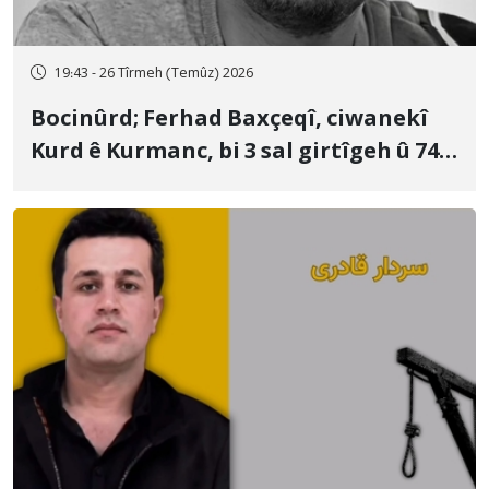
19:43 - 26 Tîrmeh (Temûz) 2026
Bocinûrd; Ferhad Baxçeqî, ciwanekî
Kurd ê Kurmanc, bi 3 sal girtîgeh û 74
qamçîyan hat cezakirin