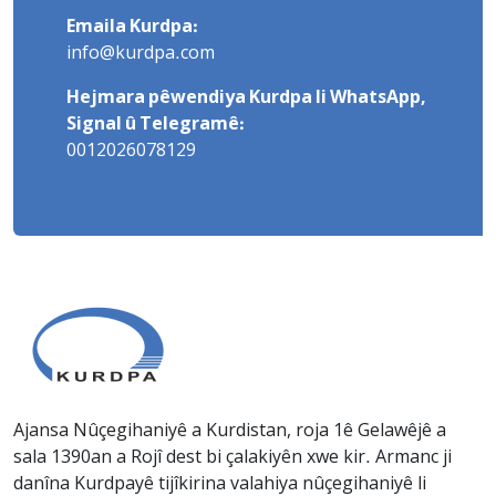
Emaila Kurdpa:
info@kurdpa.com
Hejmara pêwendiya Kurdpa li WhatsApp,
Signal û Telegramê:
0012026078129
Ajansa Nûçegihaniyê a Kurdistan, roja 1ê Gelawêjê a
sala 1390an a Rojî dest bi çalakiyên xwe kir. Armanc ji
danîna Kurdpayê tijîkirina valahiya nûçegihaniyê li