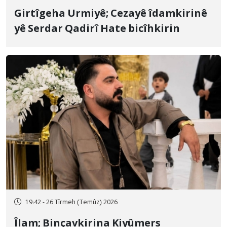
Girtîgeha Urmiyê; Cezayê îdamkirinê
yê Serdar Qadirî Hate bicîhkirin
19:42 - 26 Tîrmeh (Temûz) 2026
Îlam; Binçavkirina Kiyûmers