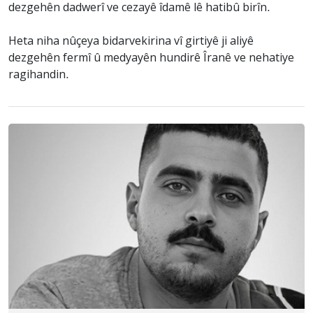
dezgehên dadwerî ve cezayê îdamê lê hatibû birîn.
Heta niha nûçeya bidarvekirina vî girtiyê ji aliyê
dezgehên fermî û medyayên hundirê Îranê ve nehatiye
ragihandin.