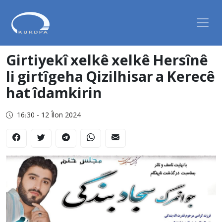
Girtiyekî xelkê xelkê Hersînê
li girtîgeha Qizilhisar a Kerecê
hat îdamkirin
16:30 - 12 Îlon 2024