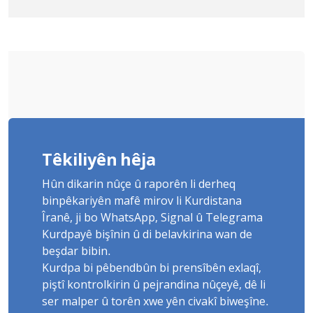
Yûnis Nebîzade piştrast kir
Têkiliyên hêja
Hûn dikarin nûçe û raporên li derheq
binpêkariyên mafê mirov li Kurdistana
Îranê, ji bo WhatsApp, Signal û Telegrama
Kurdpayê bişînin û di belavkirina wan de
beşdar bibin.
Kurdpa bi pêbendbûn bi prensîbên exlaqî,
piştî kontrolkirin û pejrandina nûçeyê, dê li
ser malper û torên xwe yên civakî biweşîne.