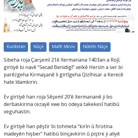
Kurdistan
Nûçe
Mafê Mirov
Nûtirîn Nûçe
Sibeha roja Çarşemî 21ê Xermanana 1403an a Rojî,
girtiyê bi navê “Secad Benidigî” xelkê Hersîn a ser bi
parêzgeha Kirmaşanê li girtîgeha Qizlhisar a Kerecê
hate îdamkirin.
Ev girtiyê han roja Sêşemî 20’ê Xermananê ji bo
derbaskirina cezayê xwe bo odeya takekesî hatibû
veguhastin.
Ev girtiyê han pêştir bi tohmeta “kirîn û firotina
madeyên hişber” hatibû binçavkirin û piştre ji aliyê