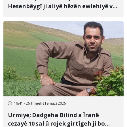
Hesenbêygî ji aliyê hêzên ewlehiyê ve
û veguhestina wî bo cihekî nediyar
19:41 - 26 Tîrmeh (Temûz) 2026
Urmiye; Dadgeha Bilind a Îranê
cezayê 10 sal û rojek girtîgeh ji bo