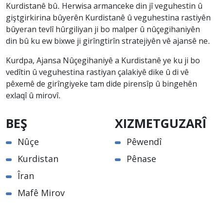
Kurdistanê bû. Herwisa armanceke din jî veguhestin û
giştgirkirina bûyerên Kurdistanê û veguhestina rastiyên
bûyeran tevlî hûrgiliyan ji bo malper û nûçegihaniyên
din bû ku ew bixwe ji girîngtirîn stratejiyên vê ajansê ne.
Kurdpa, Ajansa Nûçegihaniyê a Kurdistanê ye ku ji bo
vedîtin û veguhestina rastiyan çalakiyê dike û di vê
pêxemê de girîngiyeke tam dide pirensîp û bingehên
exlaqî û mirovî.
BEŞ
XIZMETGUZARÎ
Nûçe
Pêwendî
Kurdistan
Pênase
Îran
Mafê Mirov