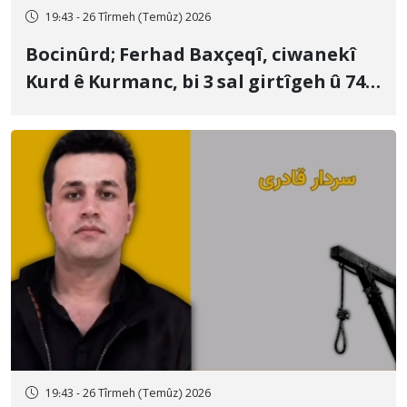
19:43 - 26 Tîrmeh (Temûz) 2026
Bocinûrd; Ferhad Baxçeqî, ciwanekî
Kurd ê Kurmanc, bi 3 sal girtîgeh û 74
qamçîyan hat cezakirin
19:43 - 26 Tîrmeh (Temûz) 2026