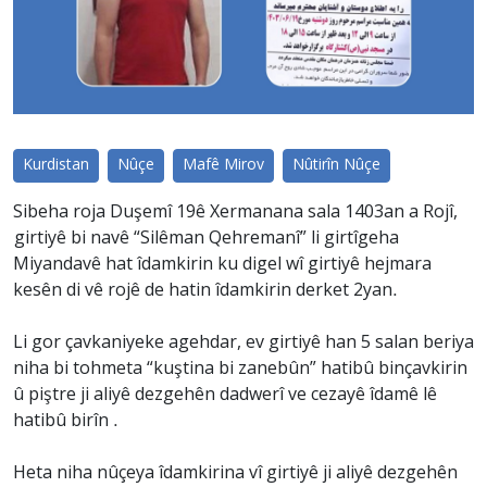
Kurdistan
Nûçe
Mafê Mirov
Nûtirîn Nûçe
Sibeha roja Duşemî 19ê Xermanana sala 1403an a Rojî,
girtiyê bi navê “Silêman Qehremanî” li girtîgeha
Miyandavê hat îdamkirin ku digel wî girtiyê hejmara
kesên di vê rojê de hatin îdamkirin derket 2yan.
Li gor çavkaniyeke agehdar, ev girtiyê han 5 salan beriya
niha bi tohmeta “kuştina bi zanebûn” hatibû binçavkirin
û piştre ji aliyê dezgehên dadwerî ve cezayê îdamê lê
hatibû birîn .
Heta niha nûçeya îdamkirina vî girtiyê ji aliyê dezgehên