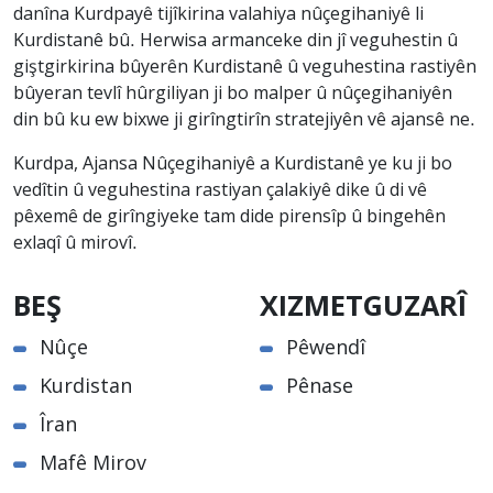
danîna Kurdpayê tijîkirina valahiya nûçegihaniyê li
Kurdistanê bû. Herwisa armanceke din jî veguhestin û
giştgirkirina bûyerên Kurdistanê û veguhestina rastiyên
bûyeran tevlî hûrgiliyan ji bo malper û nûçegihaniyên
din bû ku ew bixwe ji girîngtirîn stratejiyên vê ajansê ne.
Kurdpa, Ajansa Nûçegihaniyê a Kurdistanê ye ku ji bo
vedîtin û veguhestina rastiyan çalakiyê dike û di vê
pêxemê de girîngiyeke tam dide pirensîp û bingehên
exlaqî û mirovî.
BEŞ
XIZMETGUZARÎ
Nûçe
Pêwendî
Kurdistan
Pênase
Îran
Mafê Mirov