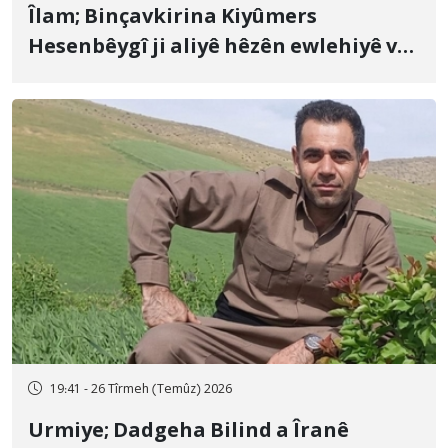
Îlam; Binçavkirina Kiyûmers
Hesenbêygî ji aliyê hêzên ewlehiyê ve
û veguhestina wî bo cihekî nediyar
19:41 - 26 Tîrmeh (Temûz) 2026
Urmiye; Dadgeha Bilind a Îranê