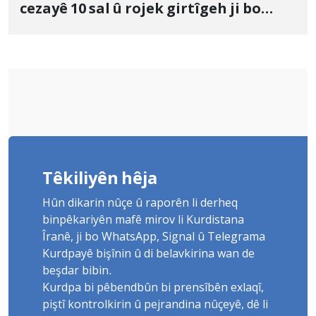
cezayê 10 sal û rojek girtîgeh ji bo
Yûnis Nebîzade piştrast kir
Têkiliyên hêja
Hûn dikarin nûçe û raporên li derheq
binpêkariyên mafê mirov li Kurdistana
Îranê, ji bo WhatsApp, Signal û Telegrama
Kurdpayê bişînin û di belavkirina wan de
beşdar bibin.
Kurdpa bi pêbendbûn bi prensîbên exlaqî,
piştî kontrolkirin û pejrandina nûçeyê, dê li