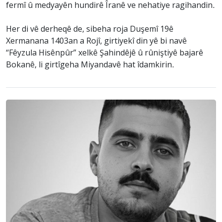
fermî û medyayên hundirê Îranê ve nehatiye ragihandin.
Her di vê derheqê de, sibeha roja Duşemî 19ê
Xermanana 1403an a Rojî, girtiyekî din yê bi navê
“Fêyzula Hisênpûr” xelkê Şahindêjê û rûniştiyê bajarê
Bokanê, li girtîgeha Miyandavê hat îdamkirin.