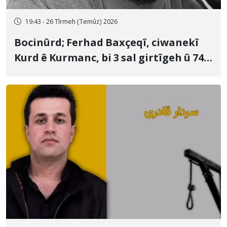
19:43 - 26 Tîrmeh (Temûz) 2026
Bocinûrd; Ferhad Baxçeqî, ciwanekî
Kurd ê Kurmanc, bi 3 sal girtîgeh û 74
qamçîyan hat cezakirin