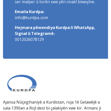
ser malper û torên xwe yên civakî biweşîne.
Emaila Kurdpa:
info@kurdpa.com
Hejmara pêwendiya Kurdpa li WhatsApp,
Signal û Telegramê:
0012026078129
Ajansa Nûçegihaniyê a Kurdistan, roja 1ê Gelawêjê a
sala 1390an a Rojî dest bi çalakiyên xwe kir. Armanc ji