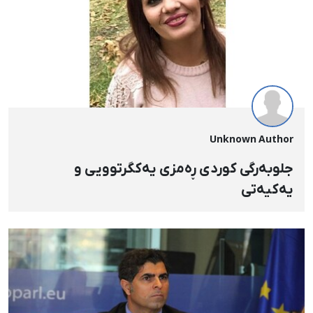
Unknown Author
جلوبەرگی کوردی ڕەمزی یەکگرتوویی و
یەکیەتی