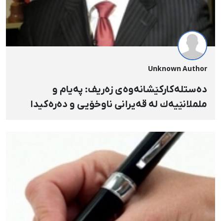
Unknown Author
دەستلەكاركێشانەوەی زەریف: پەیام و
ململانێیەك لە قەیرانی ناوخۆیی و دەرەكیدا