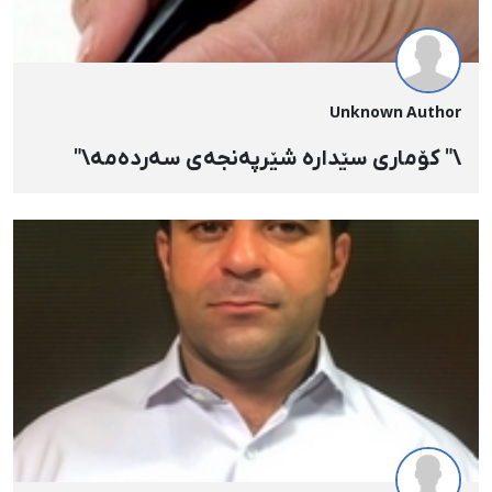
Unknown Author
\" کۆماری سێدارە شێرپەنجەی سەردەمە\"