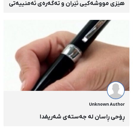
هێزی مووشەکیی ئێران و تەگەرەی ئەمنییەتی
Unknown Author
ڕۆحی ڕاسان لە جەستەی شەریفدا