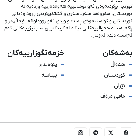
كوردپا، پڕكردنەوەی ئەو بۆشایییە هەواڵدەرییە وردەیە لە
كوردستان. هەروەها سەرتاسەری و گشتگیركردنی ڕووداوەكانی
كوردستان و گواستنەوەی ڕاست و وردی ئەو ڕووداوانە بۆ ماڵپەڕ و
ڕاگەیەندنە هەواڵییەكانی دیكە لە گرینگترین ستراتیژییەكانی ئەم
ئاژانسە دێنە ئەژمار.
بەشەکان
خزمەتگوزارییەکان
هەواڵ
پێوەندی
کوردستان
پێناسە
ئێران
مافی مرۆڤ