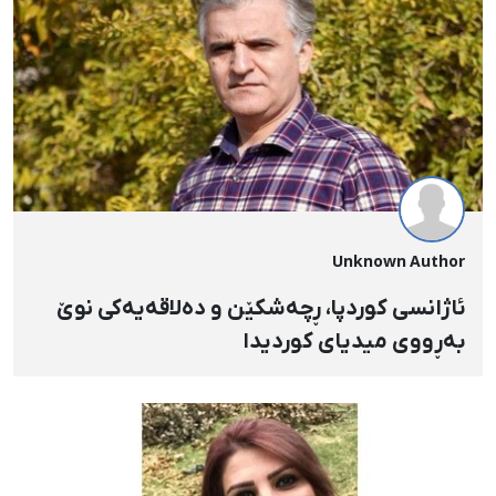
Unknown Author
ئاژانسی کوردپا، ڕچەشکێن و دەلاقەیەکی نوێ
بەڕووی میدیای کوردیدا