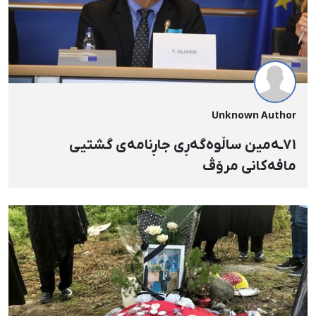
Unknown Author
٧١ـە‌مین ساڵوه‌گه‌ڕی جاڕنامه‌ی گشتیی
مافه‌کانی مرۆڤ