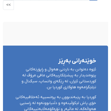
>>
خوێنەرانی بەڕێز
ئێوە دەتوانن بە ناردنی هەواڵ و ڕاپۆرتەکانی
پێوەندیدار بە پیشێلکارییەکانی مافی مرۆڤ لە
کوردستانی ئێران، لە ڕێگەی واتساپ، سیگناڵ و
تێلێگرامەوە هاوکاری کوردپا بن.
کوردپا بە پێبەندبوون بە پرەنسیپە ئەخلاقییەکانی
خۆی پاش لێکۆڵینەوە و دڵنیابوونەوە لە ڕاستیی
هەواڵەکە، لە ماڵپەڕ و تۆڕەکۆمەڵایەتییەکانی