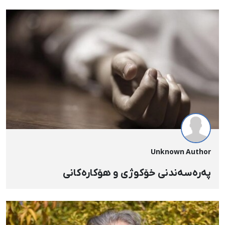
Unknown Author
پەرەسەندنی خۆکوژی و هۆکارەکانی