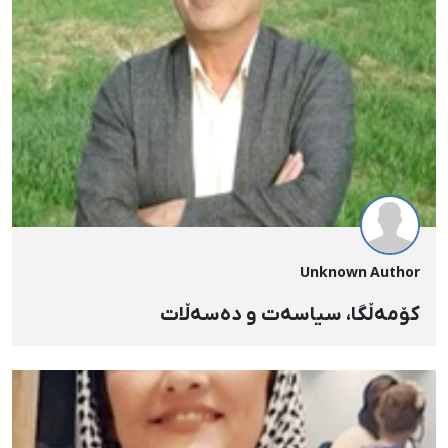
Unknown Author
کۆمەڵگا، سیاسەت و دەسەڵات