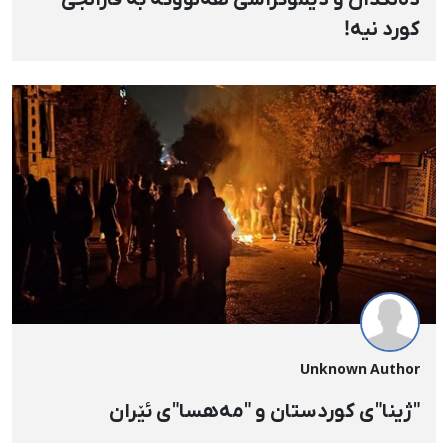
دەنگدان و دێمۆکراسی هەنووکە بە قازانجی
کورد نیە!
Unknown Author
"ژینا"ی کوردستان و "مەهسا"ی ئێران