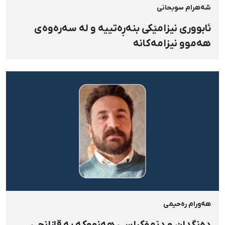
شەهرام سوبحانی
ئابووری نیزامێکی بنەڕەتییە و لە سەرەوەی
هەموو نیزامەکانە
هەورام رەحیمی