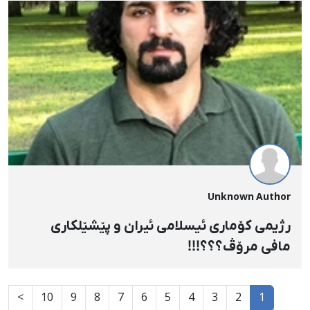
Unknown Author
رژیمی کۆماری ئیسلامی ئیران و پێشێلکاری
مافی مرۆڤ؟؟؟!!!
>
10
9
8
7
6
5
4
3
2
1