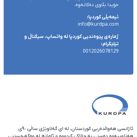
خۆیدا بڵاوی دەکاتەوە.
ئیمەیڵی کوردپا:
info@kurdpa.com
ژمارەی پێوەندیی کوردپا لە واتساپ، سیگناڵ و
تێلێگرام:
0012026078129
ئاژانسی هەواڵدەریی کوردستان، لە ١ی گەلاوێژی ساڵی ٩٠ی
هەتاوییەوە دەستی بە چالاکی کردووە و ئامانج لە وەگەڕخستنی