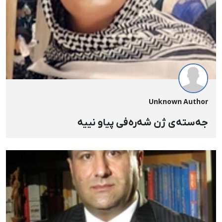
Unknown Author
جەستەی ژن شەرەفی پیاو نییە