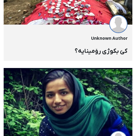
Unknown Author
کێ بکوژی رۆمینایە؟