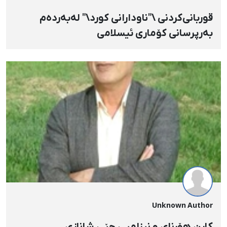
قوربانی‌کردنی \"ناودارانی کورد\" لەبەردەم
بەرپرسانی کۆماری ئیسلامی
Unknown Author
کاڕن هۆڕنای و نیزامیی جێی شانازی