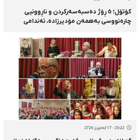
کۆتۆل؛ ٥ ڕۆژ دەسبەسەرکردن و ناڕوونیی
چارەنووسی بەهمەن مۆدیرزادە، ئەندامی
شۆرای شار، بەهۆی بڵاوکردنەوەی ستۆرییەک
لە دژی لەسێدارەدان
20:22 - 17 گەلاوێژ 2726