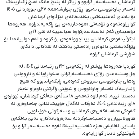
کرماشان دەسبەسەر کرابوو و زیاتر لە پێنج مانگ هیچ زانیارییەک
لەسەر چارەنووسی نەبوو، ڕۆژی چوارشەممە ٢٧ی جۆزەردانی ١٤٠٥
بۆ بەندی ئەمنییەتیی بەندیخانەی دێزڵاوای کرماشان
گوازراوەتەوە و تۆمەتی «موەحاربە»ی پێ ڕاگەیەندراوە. هەروەها
دۆسییەی ئەم دەسبەسەرکراوە سیاسییە لە لقی ١٦ی
لێکۆڵینەوەی کرماشان پێداچوونەوەی بۆ کراوە و لەم دواییانەدا بۆ
پێڕاگەیشتنی دادوەری ڕادەستی یەکێک لە لقەکانی دادگای
شۆڕشی کرماشان کراوە.
کوردپا هەروەها پێشتر لە ڕێکەوتی ٢٣ی ڕێبەندانی ١٤٠٤، لە
چل‌وسێیەمین ڕۆژی دەسبەسەرکرانی سەرەڕۆیانە و ناڕوونیی
ڕەهای چارەنووسی سرووش کەرەمی، ڕایگەیاندبوو کە هیچ
زانیارییەک لەسەر چارەنووس و شوێنی ڕاگرتنی ناوبراو لەبەر
دەستدا نییە. ئەم لاوە تەمەن ١٨ ساڵەی خەڵکی کرماشان، ئێوارەی
١٨ی ڕێبەندانی ١٤٠٤، هاوکات لەگەڵ خۆپیشاندانی جەماوەری لە
گەڕەکی «مەسەکەن»ی کرماشان و سەرکوتی خوێناویی
هاووڵاتییان و دەسبەسەرکردنە سەرەڕۆیانەکان، بەبێ بەڵگەی
یاسایی لەلایەن هێزە ئەمنییەتییەکانەوە دەسبەسەر کرا و بۆ
شوێنێکی نادیار گوازرایەوە.