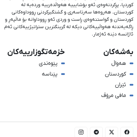
كوردپا، پڕكردنەوەی ئەو بۆشایییە هەواڵدەرییە وردەیە لە
كوردستان. هەروەها سەرتاسەری و گشتگیركردنی ڕووداوەكانی
كوردستان و گواستنەوەی ڕاست و وردی ئەو ڕووداوانە بۆ ماڵپەڕ و
ڕاگەیەندنە هەواڵییەكانی دیكە لە گرینگترین ستراتیژییەكانی ئەم
ئاژانسە دێنە ئەژمار.
بەشەکان
خزمەتگوزارییەکان
هەواڵ
پێوەندی
کوردستان
پێناسە
ئێران
مافی مرۆڤ