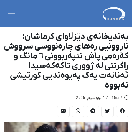
بەندیخانەی دێزڵاوای کرماشان؛
ناڕوونیی ڕەهای چارەنووسی سرووش
کەرەمی پاش تێپەڕبوونی ٦ مانگ و
ڕاگرتنی لە ژووری تاکەکەسیدا
تەنانەت یەک پەیوەندیی کورتیشی
نەبووە
16:57 - 17 پووشپەڕ 2726