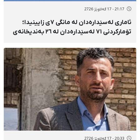
21:17 - 17 گەلاوێژ 2726
ئاماری لەسێدارەدان لە مانگی ٧ی زایینیدا؛
تۆمارکردنی ٧١ لەسێدارەدان لە ٢٦ بەندیخانەی
ئێراندا؛ لەسێدارەدانی ٧ بەندکراوی سیاسی لە
شوێنی نادیار و لەبەر چاوی خەڵکەوە
20:33 - 17 گەلاوێژ 2726