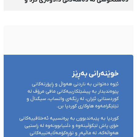
دژابەرانی «نا بۆ لەسێدارەدان»ی بە «نەزانکاری
مۆدێڕن» وەسف کرد
خوێنەرانی بەڕێز
ئێوە دەتوانن بە ناردنی هەواڵ و ڕاپۆرتەکانی
پێوەندیدار بە پیشێلکارییەکانی مافی مرۆڤ لە
کوردستانی ئێران، لە ڕێگەی واتساپ، سیگناڵ و
تێلێگرامەوە هاوکاری کوردپا بن.
کوردپا بە پێبەندبوون بە پرەنسیپە ئەخلاقییەکانی
خۆی پاش لێکۆڵینەوە و دڵنیابوونەوە لە ڕاستیی
هەواڵەکە، لە ماڵپەڕ و تۆڕەکۆمەڵایەتییەکانی