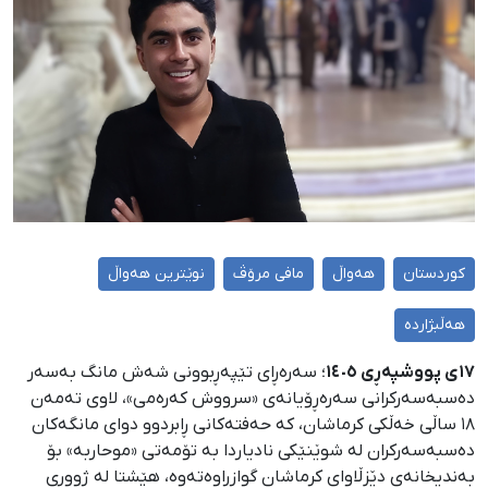
کوردستان
هەواڵ
مافی مرۆڤ
نوێترین هەواڵ
هەڵبژاردە
١٧ی پووشپەڕی ١٤٠٥
؛ سەرەڕای تێپەڕبوونی شەش مانگ بەسەر
دەسبەسەرکرانی سەرەڕۆیانەی «سرووش کەرەمی»، لاوی تەمەن
١٨ ساڵی خەڵکی کرماشان، کە حەفتەکانی ڕابردوو دوای مانگەکان
دەسبەسەرکران لە شوێنێکی نادیاردا بە تۆمەتی «موحاربە» بۆ
بەندیخانەی دێزڵاوای کرماشان گوازراوەتەوە، هێشتا لە ژووری