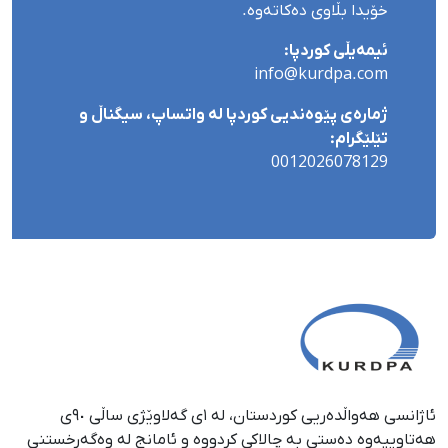
خۆیدا بڵاوی دەکاتەوە.
ئیمەیڵی کوردپا:
info@kurdpa.com
ژمارەی پێوەندیی کوردپا لە واتساپ، سیگناڵ و
تێلێگرام:
0012026078129
ئاژانسی هەواڵدەریی کوردستان، لە ١ی گەلاوێژی ساڵی ٩٠ی
هەتاوییەوە دەستی بە چالاکی کردووە و ئامانج لە وەگەڕخستنی