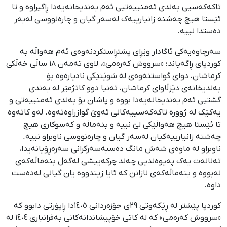
تاکەکەسیی بەندی ئەمنییەتیی ئەم بەندیخانەیەدا ڕاگیراوە و تا
ئێستا هیچ چەشنە زانیارییەک لەسەر گیان و چارەنووسی لەبەر
دەستدا نییە.
سەرچاوەیەکی ئاگادار وێڕای پشتڕاستکردنەوەی ئەم هەواڵە بە
کوردپای ڕاگەیاند؛ «سرووش کەرەمی»، لاوی تەمەن ١٨ ساڵی خەڵکی
کرماشان، دوای گواستنەوەی لە شوێنێکی نادیارەوە بۆ
بەندیخانەی دێزڵاوای کرماشان، تەنیا دوو کاتژمێر لە بەندی
گشتیی ئەم بەندیخانەیەدا بووە و پاشان بۆ بەندی ئەمنییەتی و
یەکێک لە ژوورە تاکەکەسییەکانی ئەوێ گوازراوەتەوە. لەو کاتەوە
تا ئێستا هیچ هەواڵێکی لێ نییە و بنەماڵە و کەسوکاری هیچ
چەشنە زانیارییەکیان لەسەر گیان و چارەنووسی ناوبراو نییە.
ناوبراو لە ماوەی شەش مانگ دەسبەسەرکرانی سەرەڕۆیانەیدا،
تەنانەت یەک پەیوەندیی چەند چرکەییشی لەگەڵ بنەماڵەکەی
نەبووە و بنەماڵەکەی نازانن کە ئایا زیندووە یان گیانی لەدەست
داوە.
کوردپا پێشتر لە ڕێکەوتی ٢٩ی جۆزەردانی ١٤٠٥دا ڕاپۆرتی دابوو کە
«سرووش کەرەمی» کە لە کاتی خۆپیشاندانەکانی بەفرانباری ١٤٠٤ لە