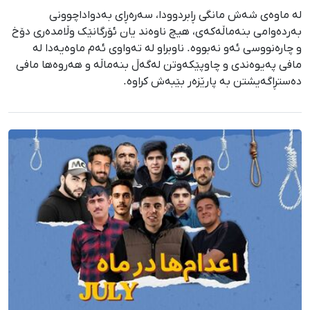
لە ماوەی شەش مانگی ڕابردوودا، سەرەڕای بەدواداچوونی
بەردەوامی بنەماڵەکەی، هیچ ناوەند یان ئۆرگانێک وڵامدەری دۆخ
و چارەنووسی ئەو نەبووە. ناوبراو لە تەواوی ئەم ماوەیەدا لە
مافی پەیوەندی و چاوپێکەوتن لەگەڵ بنەماڵە و هەروەها مافی
دەستڕاگەیشتن بە پارێزەر بێبەش کراوە.