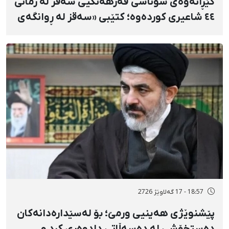
گێڕانەوەی شوناسی فەرهەنگیی سەقز لە زمانی
٤٤ شاعیری کوردەوە؛ کتێبی «سەقز لە ڕوانگەی
شاعیراندا» پەردەی لەسەر لادرا
18:57 - 17 گەلاوێژ 2726
پێشنوێژی هەینیی ورمێ؛ بۆ لەسێدارەدانەکان
دەستخۆشی لە دەسەڵاتی دادوەری کرد و