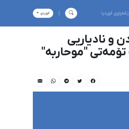
ێکخراوی کوردپا
|
كوردی
 و نادیاریی
١٨ ساڵانی کورد، بە تۆمەتی "موحاربە"