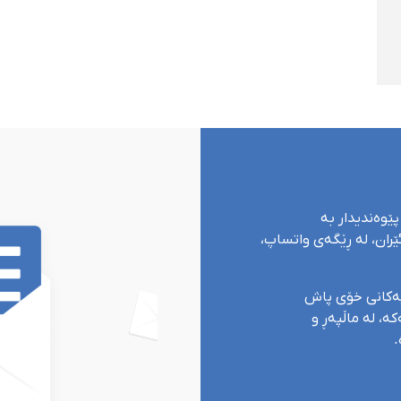
پێوەندیدار بە
ران، لە ڕێگەی واتساپ،
یەکانی خۆی پاش
ە، لە ماڵپەڕ و
.