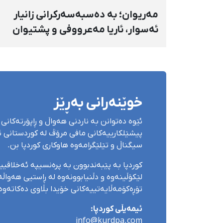
مەریوان؛ بە دەسبەسەرکرانی زانیار
ئەسوار، ئاریا مەعرووفی و پشتیوان
تاتار ژمارەی دەسبەسەرکراوانی
سەرەڕۆیانە لە ئاوایی «نێ» بۆ شەش
کەس زیادی کرد
خوێنەرانی بەڕێز
ئێوە دەتوانن بە ناردنی هەواڵ و ڕاپۆرتەکانی 
پیشێلکارییەکانی مافی مرۆڤ لە کوردستانی ئێ
سیگناڵ و تێلێگرامەوە هاوکاری کوردپا بن.
کوردپا بە پێبەندبوون بە پرەنسیپە ئەخلاقی
لێکۆڵینەوە و دڵنیابوونەوە لە ڕاستیی هەواڵەک
تۆڕەکۆمەڵایەتییەکانی خۆیدا بڵاوی دەکاتەوە
ئیمەیڵی کوردپا:
info@kurdpa.com