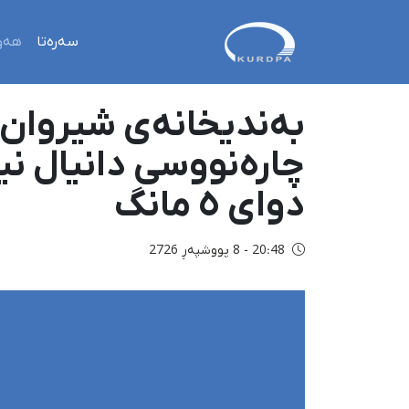
سەرەتا
هەو
بەندیخانەی شیروان؛
دوای ٥ مانگ
20:48 - 8 پووشپەڕ 2726