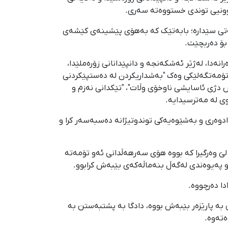
روونیی توندی خستووەتە سەری.
پەتی سێدارە؛ بابەتێک کە بەهۆی پێشینەی کێشەی
بۆ دەربچێت.
پەروەرانەدا، لەژێر ئەشکەنجە و دانپێدانانی زۆرەملێدا،
تۆمەتگەلێکی وەک "بەشداریکردن لە دەستپێکردنی
 دژی ئاسایشی ناوخۆی وڵات"، "تێکدانی نەزم و
وی لە مەترسیدایە.
تنەڕووی بڕیاری دادوەری و بەشێوەیەکی توندوتیژانە دەسبەسەر کرا و
رەملێی لێ وەرگیرا کە بووە هۆی سەرهەڵدانی ئەو تۆمەتە
 و پەیوەندی لەگەڵ بنەماڵەکەی بێبەش کرابوو.
ن بە پارێزەر بێبەش بووە، دادگا بە پشتبەستن بە