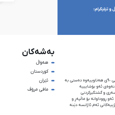
و تێلێگرام:
بەشەکان
هەواڵ
کوردستان
ئێران
ئاژانسی هەواڵدەریی کوردستان، لە ١ی گەلاوێژی ساڵی ٩٠ی هەتاوییەوە دەستی بە
دنەوەی ئەو بۆشایییە
مافی مرۆڤ
سەری و گشتگیركردنی
و ڕووداوانە بۆ ماڵپەڕ و
ژییەكانی ئەم ئاژانسە دێنە