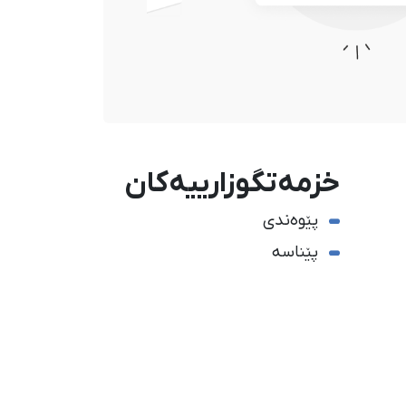
خزمەتگوزارییەکان
پێوەندی
پێناسە