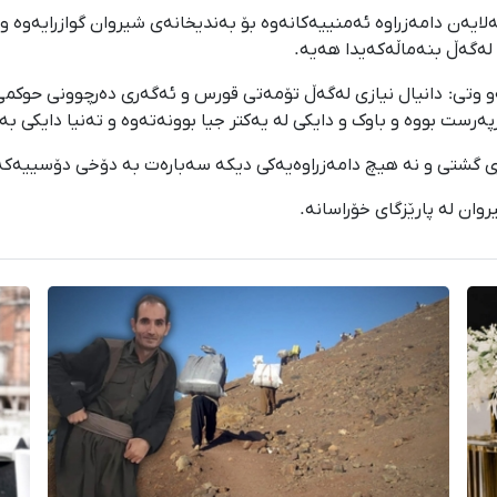
ایەن دامەزراوە ئەمنییەکانەوە بۆ بەندیخانەی شیروان گوازرایەوە و 
لەگەڵ بنەماڵەکەیدا هەیە.
و وتی: دانیال نیازی لەگەڵ تۆمەتی قورس و ئەگەری دەرچوونی حوکمی
رست بووە و باوک و دایکی لە یەکتر جیا بوونەتەوە و تەنیا دایکی ب
کاری گشتی و نە هیچ دامەزراوەیەکی دیکە سەبارەت بە دۆخی دۆسییەک