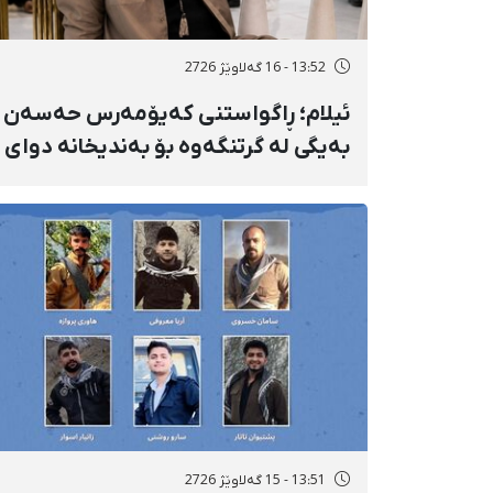
13:52 - 16 گەلاوێژ 2726
ئیلام؛ ڕاگواستنی کەیۆمەرس حەسەن
بەیگی لە گرتنگەوە بۆ بەندیخانە دوای
١٦ ڕۆژ دەسبەسەرکرانی سەرەڕۆیانە و
توندوتیژانە
13:51 - 15 گەلاوێژ 2726