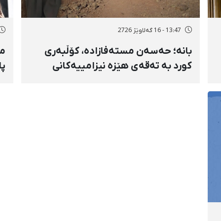
13:47 - 16 گەلاوێژ 2726
بانه؛ حەسەن مستەفازادە، کۆڵبەری
مە
کورد بە تەقەی هێزە نیزامییەکانی
پا
حکوومەت بەسەختی بریندار بوو
و 