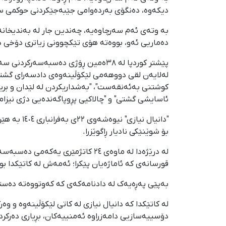
دیکەوە، دەنگۆی بەردەوامی جێبەجێکردنی حوکمی سێد
بە وتەی ئەم سەرچاوەیە، چەندین جار لە بەندیخان
دەماریی ئەو، بووەتە هۆی تێکچوونی زیاتری دۆخی د
پێشتر کوردپا لە ٣٨ەمین ڕۆژی دەسبەسە
لەلایەن لقی دووهەمی لێکۆڵینەوەی دادسەرای گشتی
کوشتنی بەئەنقەست"، "بەشداریکردن لە لێدان و برین
ئاسایشی گشتی" و "چالاکیی پڕوپاگەندەیی دژی نیزام
"دانیال ن
بۆ شوێنێکی نادیار ڕاگوێزرا.
لە درێژەدا لە ماوەی ٢٤ کاتژمێر
قورسانەی کە ئاماژەیان پێکرا؛ ئەمەش لە کاتێکدا ب
بەپێی پەڕەیەک لە دادنامەکەی کە کەوتووەتە دەستی کوردپا، بڕیاری 
لە کاتێکدا کە دانیال نیازی لە کاتی لێکۆڵینەوە و و
دۆسییەسازیی دامەزراوە ئەمنییەکان، بڕیاری دەرکردنی ئەم تۆمەتان