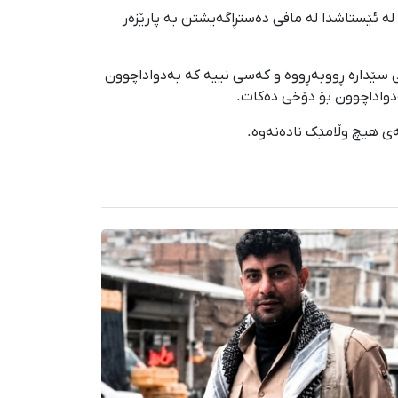
لە ئێستاشدا لە مافی دەستڕاگەیشتن بە پارێزەر
 سێدارە ڕووبەڕووە و کەسی نییە کە بەدواداچوون
ەدواداچوون بۆ دۆخی دەکات.
ەی هیچ وڵامێک نادەنەوە.