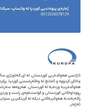
ژمارەی پێوەندیی کوردپا لە واتساپ، سیگناڵ 
0012026078129
چالاکی کردووە و ئامانج لە وەگەڕخستنی كوردپا، پڕكر
هەواڵدەرییە وردەیە لە كوردستان. هەروەها سەرتا
ڕووداوەكانی كوردستان و گواستنەوەی ڕاست و وردی ئە
ڕاگەیەندنە هەواڵییەكانی دیكە لە گرینگترین ستراتی
ئەژمار.