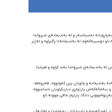
 شیروان لە پارێزگای خۆراسان، کە ٥ مانگ و ١٧ ڕۆژە بەشێوەی سەرەڕۆیانە دەسبەسەر و لە بەندیخانەی شیرواندا
ناو دۆسییەکەوە، لە بەندیخانەدا ڕاگیراوە و لەژێر
س لە بەندیخانەی شیرواندا بەند کراوە و هێشتا
ەتە بەندیخانە و چاویان پێی کەوتووە. هەروەها،
 و بنەماڵەکەش پارێزەری دیاریکراویان ناساندووە،
بەڕێوەچوونی دادگا، پارێزەر مافی چوونە ناو
ر ئەشکەنجە و دانپێدانانی زۆرەملێدا و لەلایەکی