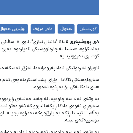
کوردستان
هەواڵ
مافی مرۆڤ
نوێترین هەواڵ
٨ی پووشپەڕی ١٤٠٥؛
بەند کراوە، هێشتا بە چارەنووسێکی نادیارەوە، بەبێ ب
گوشاری دەروونیدایە.
ناوبراو لە ڕەوتێکی نادادپەروەرانەدا، لەژێر ئەشکەنجە
سەرچاوەیەکی ئاگادار وێڕای پشتڕاستکردنەوەی ئەم هەو
هیچ دادگایەکی بۆ بەڕێوە نەچووە.
بە وتەی ئەم سەرچاوەیە، لە چەند حەفتەی ڕابردوودا
سەرەڕای ئەوەی دادگا ڕایگەیاندبوو کە ئەو دەتوانێت 
بەڵام تا ئێستا ڕێگە بە پارێزەرەکە نەدراوە بچێتە نا
دۆسییەکەی نییە.
بە وتەی ئەم سەرچاوەیە، ئەم ڕەوتە نادادپەروەرانەیە