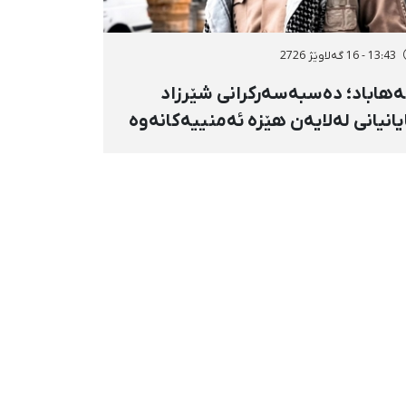
13:43 - 16 گەلاوێژ 2726
هاباد؛ دەسبەسەرکرانی شێرزاد
یانیانی لەلایەن هێزە ئەمنییەکانەوە
ڕاگواستنی بۆ شوێنێکی ناڕوون