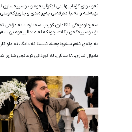
ئەو دوای کۆتاییهاتنی لێکۆڵینەوە و دۆسییەسازی لەل
بێبەشە و تەنیا دەرفەتی پەیوەندی و چاوپێکەوتنی 
سەرچاوەیەکی ئاگاداری کوردپا سەبارەت بە دۆخی ئە
بۆ دۆسییەکەی بکات، چونکە لە منداڵییەوە بێ سەرپە
بە وتەی ئەم سەرچاوەیە، ئێستا نە دادگا، نە داوا
دانیال نیازی، ١٨ ساڵان، لە کوردانی کرمانجی شاری شیروان لە پارێزگای خۆراسانە.