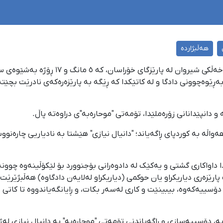
هەڵبژاردە
"دانیال نیازی"، لاوی ١٨ ساڵانی خەڵکی
ەڕێوەچوونی دادگا و لە کاتێکدا کە ڕێگە بە پارێزەرەکەی نادرێت بچێتە 
 و دانپێدانانی زۆرەملێدا، تۆمەتی "موحارەبە"ی دراوەتە پاڵ.
اڵە بە کوردپای ڕاگەیاند؛ "دانیال نیازی" هێشتا بە نادیاریی چارەنوو
 داواکاری گشتی و یەکێک لە دادوەرانی بۆجنوورد بۆ لێکۆڵینەوە چوون
پارێزەری دیاریکراو یان حوکمی (دیاریکراو لەلایەن دادگاوە) هەڵبژێرێت
و دۆسییەکەوە، بیبینێت و کاری لەسەر بکات، و ڕایانگەیاندووە تا کاتی 
، دۆسییەسازی و ڕاگەیاندنی تۆمەتی "موحارەبە" بە دانیال نیازی لەژێ