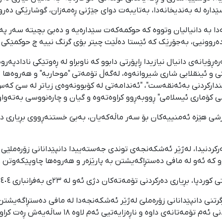
ارە لە بەندیخانەدا، بەتایبەت دوای جێژنی ڕەمەزان، گوشارێکی دە
ەدا بە دانیالیان وتووە کە حوکمەکەت سێدارەیە و دەبێ بچیتە سەر 
ەروونیی، بەجۆرێک کە ئێستا دەڵێت چیتر بۆی گرنگ نییە چ حوکمێکی 
رکردنی سەرەڕۆیانەی دانیال نیازیدا ڕاپۆرتی دابوو کە ناوبراو لە ڕەوتێکی ناداد
 و ئینقلابی شاری شیروانەوە، لەگەڵ تۆمەتی "موحاربە" و هەروەها 
دارکردنی بەئەنقەست"، "ئەندامەتی لە کۆبوونەوەی زیاتر لە سێ کەس
ی کۆماری ئیسلامی" ڕووبەڕوو کراوەتەوە و گیان و چارەنووسی بەتەوا
یازی" نیوەشەوی ٢٢ی بەفرانباری ١٤٠٤ بە هێرشی هێزە ئەمنییەکان بۆ سەر ماڵەکەیان، بەبێ خس
ی یەکەمی دەسبەسەرکردنیدا، لەژێر ئەشکەنجەی توندی جەستەییدا دانپێدانانی زۆ
وو کە ئەو لە مافی دەستڕاگەیشتن بە پارێزەر و هەروەها چاوپێکەوتن
دەرکردنی تۆمەتەکان دژی ئەو لە ٢٣ی بەفرانباری ١٤٠٤دا دەرچووە.
ەرگرتنی دانپێدانانی زۆرەملێ لەژێر ئەشکەنجەدا لە مافی دەستڕاگەیشت
ەی داوە و ناڕەزایەتیی ئەم لاوە ١٨ ساڵەیەش ڕەت کراوەتەوە.