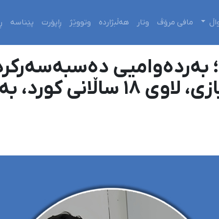
اڵ
مافی مرۆڤ
وتار
هەڵبژاردە
وتووێژ
ڕاپۆرت
پێناسە
ڕ
 بەردەوامیی دەسبەسەرکردن
چارەنووسی دانیال نیازی، لاوی 