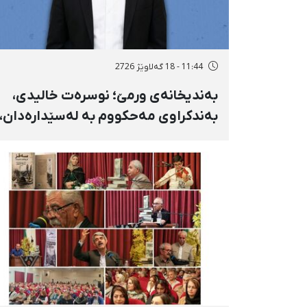
11:44 - 18 گەلاوێژ 2726
بەندیخانەی ورمێ؛ نوسرەت خالیدی،
بەندکراوی مەحکووم بە لەسێدارەدان،
دوای سێ ڕۆژ ئازاری دڵ و گواستنەوەی
درەنگوەخت بۆ نەخۆشخانە گیانی
لەدەست دا