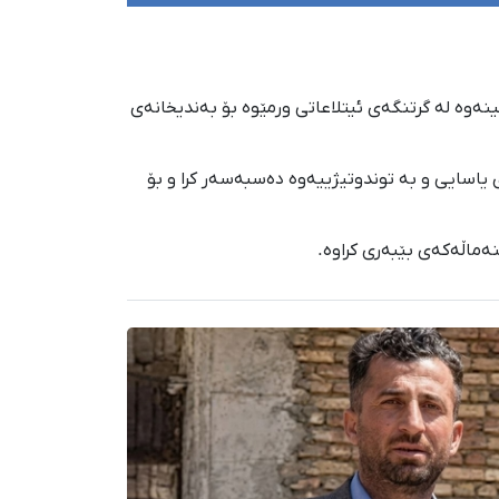
 ١٤٠٤، سەعدی(محەممەدڕەزا) ئیرانی، هاووڵاتیی کوردی خەڵکی پیرانشار پاش ٤٠ ڕۆژ لێپرسینەوە لە گرتنگەی ئیتلاعاتی ورمێوە بۆ بەندیخانەی
اڵەکەی، بە بێ بەڵگەی یاسایی و بە توندوتیژییەوە دەسبەسەر کرا و بۆ
ەماڵەکەی بێبەری کراوە.