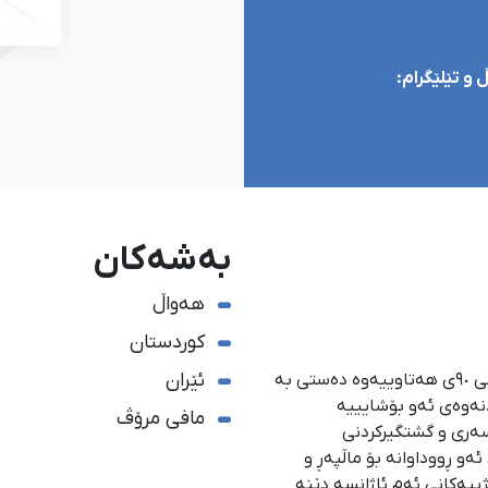
و تێلێگرام:
بەشەکان
هەواڵ
کوردستان
ئێران
ئاژانسی هەواڵدەریی کوردستان، لە ١ی گەلاوێژی ساڵی ٩٠ی هەتاوییەوە دەستی بە
دنەوەی ئەو بۆشایییە
مافی مرۆڤ
سەری و گشتگیركردنی
و ڕووداوانە بۆ ماڵپەڕ و
ژییەكانی ئەم ئاژانسە دێنە