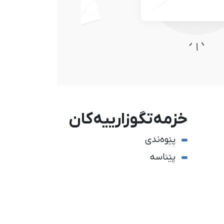
خزمەتگوزارییەکان
پێوەندی
پێناسە