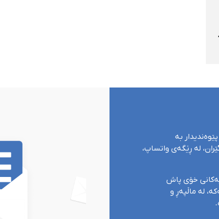
پێوەندیدار بە
ران، لە ڕێگەی واتساپ،
یەکانی خۆی پاش
ە، لە ماڵپەڕ و
.