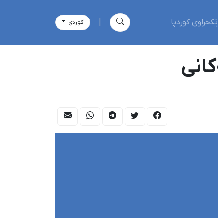
ێکخراوی کوردپا
|
كوردی
کانی