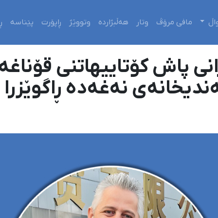
اڵ
مافی مرۆڤ
وتار
هەڵبژاردە
وتووێژ
ڕاپۆرت
پێناسە
ڕ
ی پاش کۆتاییهاتنی قۆناغە
ندیخانەی نەغەدە ڕاگوێزرا