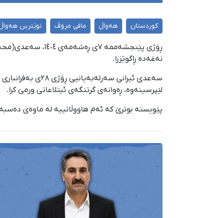
کوردستان
هەواڵ
مافی مرۆڤ
نوێترین هەواڵ
نەغەدە ڕاگوێزرا.
لێپرسینەوە، ڕەوانەی گرتنگەی ئیتلاعاتی ورمێ کرا.
پێویستە بوترێ کە ئەم هاووڵاتییە لە ماوەی دەسبەس