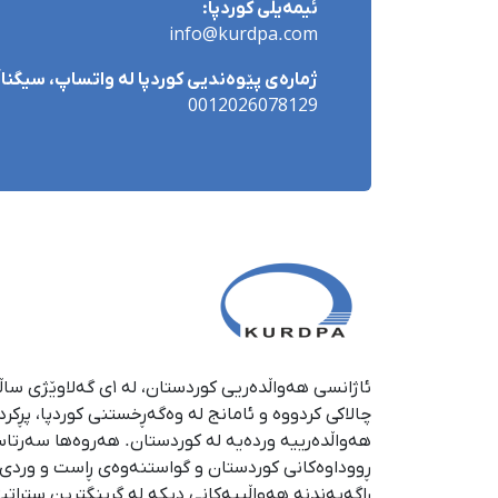
ئیمەیڵی کوردپا:
info@kurdpa.com
ژمارەی پێوەندیی کوردپا لە واتساپ، سیگناڵ 
0012026078129
چالاکی کردووە و ئامانج لە وەگەڕخستنی كوردپا، پڕكر
هەواڵدەرییە وردەیە لە كوردستان. هەروەها سەرتا
ڕووداوەكانی كوردستان و گواستنەوەی ڕاست و وردی ئە
ڕاگەیەندنە هەواڵییەكانی دیكە لە گرینگترین ستراتی