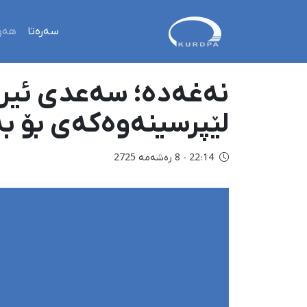
سەرەتا
هەو
نەغەده؛ سەعدی ئیران
لێپرسینەوەکەی بۆ بە
22:14 - 8 رەشەمه 2725