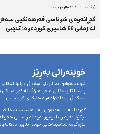
20:22 - 17 گەلاوێژ 2726
گێڕانەوەی شوناسی فەرهەنگیی سەقز
لە زمانی ٤٤ شاعیری کوردەوە؛ کتێبی
«سەقز لە ڕوانگەی شاعیراندا» پەردەی
لەسەر لادرا
خوێنەرانی بەڕێز
ئێوە دەتوانن بە ناردنی هەواڵ و ڕاپۆرتەکانی 
پیشێلکارییەکانی مافی مرۆڤ لە کوردستانی ئێ
سیگناڵ و تێلێگرامەوە هاوکاری کوردپا بن.
کوردپا بە پێبەندبوون بە پرەنسیپە ئەخلاقی
لێکۆڵینەوە و دڵنیابوونەوە لە ڕاستیی هەواڵەک
تۆڕەکۆمەڵایەتییەکانی خۆیدا بڵاوی دەکاتەوە