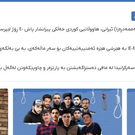
ڕۆژی پێنجشەممە ٧ی ڕەشەمەی
سەعدی ئیرانی سەرلەبەیانیی ڕۆژی ٢٨ی بەفرانباری ١٤٠٤ بە هێرشی هێزە ئەمنییەتییەکان بۆ سەر م
ەرکرانیدا لە مافی دەستڕاگەیشتن بە پارێزەر و چاوپێکەوتن لەگەڵ بن