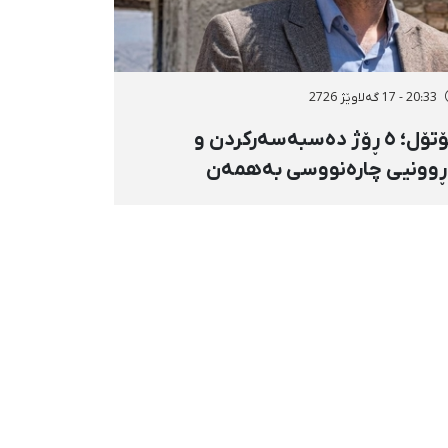
20:33 - 17 گەلاوێژ 2726
کۆتۆل؛ ٥ ڕۆژ دەسبەسەرکردن و
ڕوونیی چارەنووسی بەهمەن
دیرزادە، ئەندامی شۆرای شار،
هۆی بڵاوکردنەوەی ستۆرییەک لە
ی لەسێدارەدان