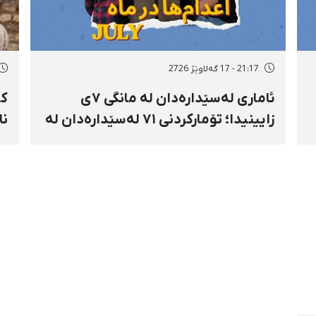
21:17 - 17 گەلاوێژ 2726
ئاماری لەسێدارەدان لە مانگی ٧ی
زایینیدا؛ تۆمارکردنی ٧١ لەسێدارەدان لە
نا
٢٦ بەندیخانەی ئێراندا؛ لەسێدارەدانی ٧
مۆ
بەندکراوی سیاسی لە شوێنی نادیار و
بە
لەبەر چاوی خەڵکەوە
دژ