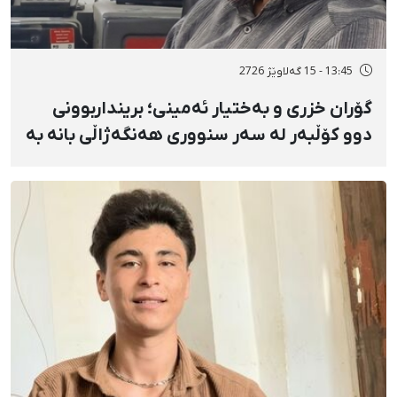
13:45 - 15 گەلاوێژ 2726
گۆران خزری و بەختیار ئەمینی؛ برینداربوونی
دوو کۆڵبەر لە سەر سنووری هەنگەژاڵی بانه بە
تەقەی ڕاستەوخۆی هێزە سەربازییەکان و
تەقینەوەی مین