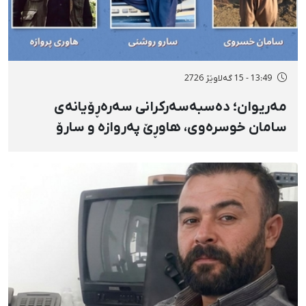
13:49 - 15 گەلاوێژ 2726
مەریوان؛ دەسبەسەرکرانی سەرەڕۆیانەی
سامان خوسرەوی، هاوڕێ پەروازە و سارۆ
ڕەوشەنی لەلایەن هێزە ئەمنییەکان و
گواستنەوەیان بۆ شوێنێکی نادیار