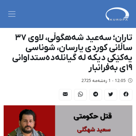
تاران؛ سەعید شەهگوڵی، لاوی ٣٧
ساڵانی کوردی یارسان، شوناسی
یەکێکی دیکە لە گیانلەدەستداوانی
١٩ی بەفرانبار
12:05 - 1 رەشەمه 2725