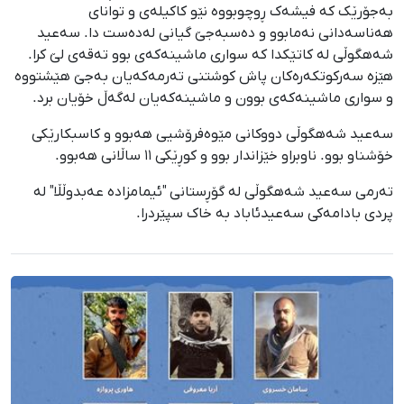
بەجۆرێک کە فیشەک ڕوچوبووە نێو کاکیلەی و توانای
هەناسەدانی نەمابوو و دەسبەجێ گیانی لەدەست دا. سەعید
شەهگوڵی لە کاتێکدا کە سواری ماشینەکەی بوو تەقەی لێ کرا.
هێزە سەرکوتکەرەکان پاش کوشتنی تەرمەکەیان بەجێ هێشتووە
و سواری ماشینەکەی بوون و ماشینەکەیان لەگەڵ خۆیان برد.
سەعید شەهگوڵی دووکانی مێوەفرۆشیی هەبوو و کاسبکارێکی
خۆشناو بوو. ناوبراو خێزاندار بوو و کوڕێکی ١١ ساڵانی هەبوو.
تەرمی سەعید شەهگوڵی لە گۆڕستانی "ئیمامزادە عەبدوڵڵا" لە
پردی بادامەکی سەعیدئاباد بە خاک سپێردرا.