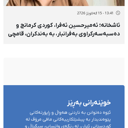
13:41 - 15 گەلاوێژ 2726
ئاشخانە؛ ئەمیرحسین ئەفرا، کوردی کرمانج و
دەسبەسەرکراوی بەفرانبار، بە بەندکران، قامچی
و پێبژاردنی نەختی سزا درا
خوێنەرانی بەڕێز
ئێوە دەتوانن بە ناردنی هەواڵ و ڕاپۆرتەکانی
پێوەندیدار بە پیشێلکارییەکانی مافی مرۆڤ لە
کوردستانی ئێران، لە ڕێگەی واتساپ، سیگناڵ و