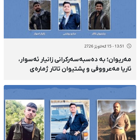
13:51 - 15 گەلاوێژ 2726
مەریوان؛ بە دەسبەسەرکرانی زانیار ئەسوار،
ئاریا مەعرووفی و پشتیوان تاتار ژمارەی
دەسبەسەرکراوانی سەرەڕۆیانە لە ئاوایی «نێ»
بۆ شەش کەس زیادی کرد