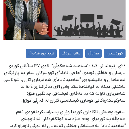
کوردستان
هەواڵ
مافی مرۆڤ
نوێترین هەواڵ
٢٩ی ڕێبەندانی ١٤٠٤؛ "سەعید شەهگوڵی"، لاوی ٣٧ ساڵانی کوردی
یارسان و خەڵکی گوندی "حاجی ئاباد"ی تووسرکان سەر بە پارێزگای
هەمەدان و دانیشتووی "سەعیدئاباد"ی شەهریاری تاران، شوناسی
یەکێکی دیکە لە گیانلەدەستداوانی ١٩ی بەفرانباری ١٤٠٤ لە
شەهریاری تارانە کە بە تەقەی فیشەکی جەنگیی هێزە
سەرکوتکەرەکانی کۆماری ئیسلامیی ئێران لە قەڕگی کوژرا.
سەرچاوەیەکی ئاگاداری کوردپا وێڕای پشتڕاستکردنەوەی ئەم
هەواڵە بە کوردپای وت؛ هێزە سەرکوتکەرەکان لە ناوچەی
"سەعیدئاباد" بە فیشەکی جەنگی تەقەیان لە قوڕگی ناوبراو کرد،