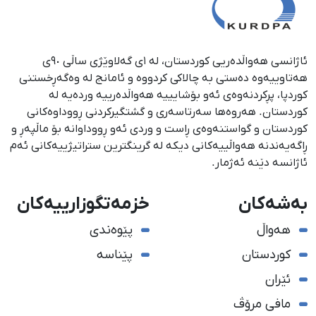
ئاژانسی هەواڵدەریی کوردستان، لە ١ی گەلاوێژی ساڵی ٩٠ی
هەتاوییەوە دەستی بە چالاکی کردووە و ئامانج لە وەگەڕخستنی
كوردپا، پڕكردنەوەی ئەو بۆشایییە هەواڵدەرییە وردەیە لە
كوردستان. هەروەها سەرتاسەری و گشتگیركردنی ڕووداوەكانی
كوردستان و گواستنەوەی ڕاست و وردی ئەو ڕووداوانە بۆ ماڵپەڕ و
ڕاگەیەندنە هەواڵییەكانی دیكە لە گرینگترین ستراتیژییەكانی ئەم
ئاژانسە دێنە ئەژمار.
بەشەکان
خزمەتگوزارییەکان
هەواڵ
پێوەندی
کوردستان
پێناسە
ئێران
مافی مرۆڤ