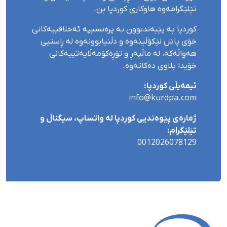
تێلێگرامەوە هاوکاری کوردپا بن.
کوردپا بە پێبەندبوون بە پرەنسیپە ئەخلاقییەکانی
خۆی پاش لێکۆڵینەوە و دڵنیابوونەوە لە ڕاستیی
هەواڵەکە، لە ماڵپەڕ و تۆڕەکۆمەڵایەتییەکانی
خۆیدا بڵاوی دەکاتەوە.
ئیمەیڵی کوردپا:
info@kurdpa.com
ژمارەی پێوەندیی کوردپا لە واتساپ، سیگناڵ و
تێلێگرام:
0012026078129