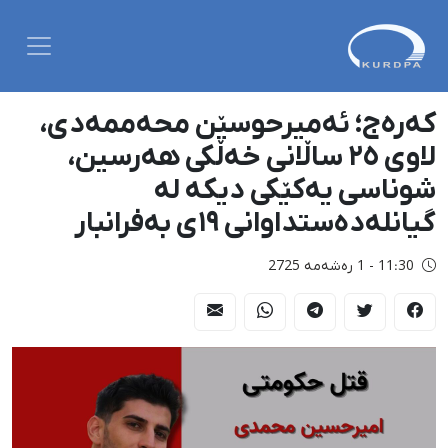
کەرەج؛ ئەمیرحوسێن محەممەدی،
لاوی ٢٥ ساڵانی خەڵکی هەرسین،
شوناسی یەکێکی دیکە لە
گیانلەدەستداوانی ١٩ی بەفرانبار
11:30 - 1 رەشەمه 2725