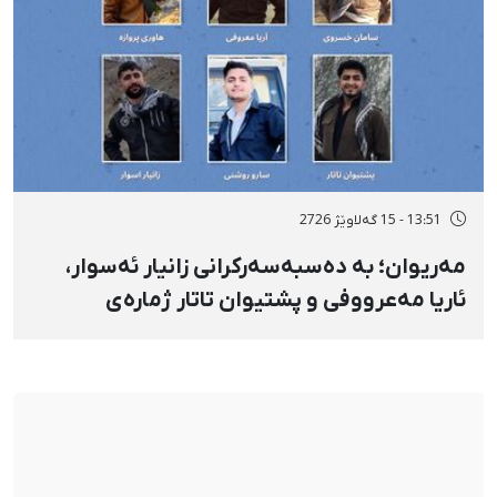
13:51 - 15 گەلاوێژ 2726
مەریوان؛ بە دەسبەسەرکرانی زانیار ئەسوار،
ئاریا مەعرووفی و پشتیوان تاتار ژمارەی
دەسبەسەرکراوانی سەرەڕۆیانە لە ئاوایی «نێ»
بۆ شەش کەس زیادی کرد