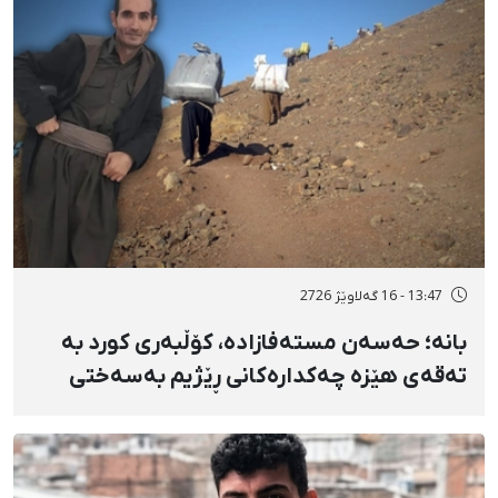
13:47 - 16 گەلاوێژ 2726
بانه؛ حەسەن مستەفازادە، کۆڵبەری کورد بە
تەقەی هێزە چەکدارەکانی ڕێژیم بەسەختی
بریندار بوو