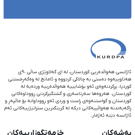
ئاژانسی هەواڵدەریی کوردستان، لە ١ی گەلاوێژی ساڵی ٩٠ی
هەتاوییەوە دەستی بە چالاکی کردووە و ئامانج لە وەگەڕخستنی
كوردپا، پڕكردنەوەی ئەو بۆشایییە هەواڵدەرییە وردەیە لە
كوردستان. هەروەها سەرتاسەری و گشتگیركردنی ڕووداوەكانی
كوردستان و گواستنەوەی ڕاست و وردی ئەو ڕووداوانە بۆ ماڵپەڕ و
ڕاگەیەندنە هەواڵییەكانی دیكە لە گرینگترین ستراتیژییەكانی ئەم
ئاژانسە دێنە ئەژمار.
بەشەکان
خزمەتگوزارییەکان