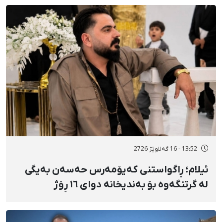
13:52 - 16 گەلاوێژ 2726
ئیلام؛ ڕاگواستنی کەیۆمەرس حەسەن بەیگی
لە گرتنگەوە بۆ بەندیخانە دوای ١٦ ڕۆژ
دەسبەسەرکرانی سەرەڕۆیانە و توندوتیژانە