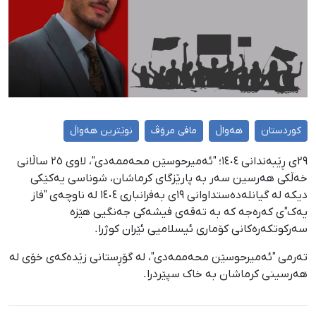
کوردستان
هەواڵ
مافی مرۆڤ
نوێترین هەواڵ
٢٩ی ڕێبەندانی ١٤٠٤؛ "ئەمیرحوسێن محەممەدی"، لاوی ٢٥ ساڵانی
خەڵکی هەرسین سەر بە پارێزگای کرماشان، شوناسی یەکێکی
دیکە لە گیانلەدەستداوانی ١٩ی بەفرانباری ١٤٠٤ لە ناوچەی "فاز
یەک"ی کەرەجە کە بە تەقەی فیشەکی جەنگیی هێزە
سەرکوتکەرەکانی کۆماری ئیسلامیی ئێران کوژرا.
تەرمی "ئەمیرحوسێن محەممەدی"، لە گۆڕستانی زێدەکەی خۆی لە
هەرسینی کرماشان بە خاک سپێردرا.