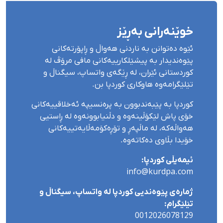
خوێنەرانی بەڕێز
ئێوە دەتوانن بە ناردنی هەواڵ و ڕاپۆرتەکانی
پێوەندیدار بە پیشێلکارییەکانی مافی مرۆڤ لە
کوردستانی ئێران، لە ڕێگەی واتساپ، سیگناڵ و
تێلێگرامەوە هاوکاری کوردپا بن.
کوردپا بە پێبەندبوون بە پرەنسیپە ئەخلاقییەکانی
خۆی پاش لێکۆڵینەوە و دڵنیابوونەوە لە ڕاستیی
هەواڵەکە، لە ماڵپەڕ و تۆڕەکۆمەڵایەتییەکانی
خۆیدا بڵاوی دەکاتەوە.
ئیمەیڵی کوردپا:
info@kurdpa.com
ژمارەی پێوەندیی کوردپا لە واتساپ، سیگناڵ و
تێلێگرام:
0012026078129