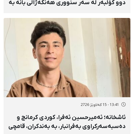
دوو کۆڵبەر لە سەر سنووری هەنگەژاڵی بانه بە
تەقەی ڕاستەوخۆی هێزە سەربازییەکان و
تەقینەوەی مین
13:41 - 15 گەلاوێژ 2726
ئاشخانە؛ ئەمیرحسین ئەفرا، کوردی کرمانج و
دەسبەسەرکراوی بەفرانبار، بە بەندکران، قامچی