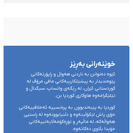
و پێبژاردنی نەختی سزا درا
خوێنەرانی بەڕێز
ئێوە دەتوانن بە ناردنی هەواڵ و ڕاپۆرتەکانی
پێوەندیدار بە پیشێلکارییەکانی مافی مرۆڤ لە
کوردستانی ئێران، لە ڕێگەی واتساپ، سیگناڵ و
تێلێگرامەوە هاوکاری کوردپا بن.
کوردپا بە پێبەندبوون بە پرەنسیپە ئەخلاقییەکانی
خۆی پاش لێکۆڵینەوە و دڵنیابوونەوە لە ڕاستیی
هەواڵەکە، لە ماڵپەڕ و تۆڕەکۆمەڵایەتییەکانی
خۆیدا بڵاوی دەکاتەوە.