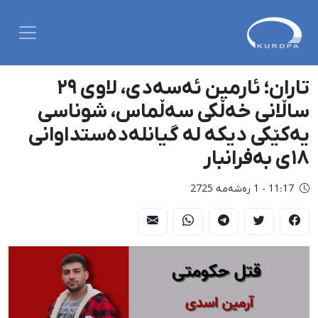
تاران؛ ئارمین ئەسەدی، لاوی ٢٩
ساڵانی خەڵکی سەڵماس، شوناسی
یەکێکی دیکە لە گیانلەدەستداوانی
١٨ی بەفرانبار
11:17 - 1 رەشەمه 2725