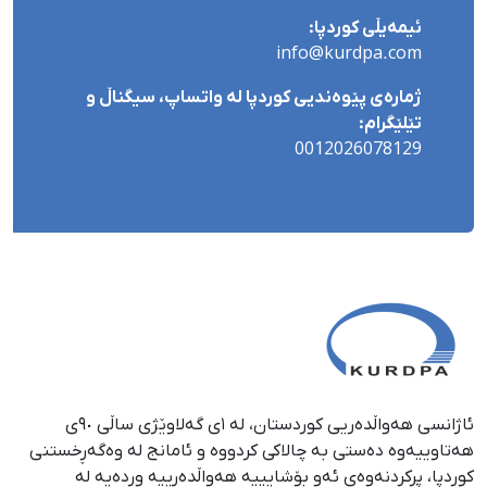
ئیمەیڵی کوردپا:
info@kurdpa.com
ژمارەی پێوەندیی کوردپا لە واتساپ، سیگناڵ و
تێلێگرام:
0012026078129
ئاژانسی هەواڵدەریی کوردستان، لە ١ی گەلاوێژی ساڵی ٩٠ی
هەتاوییەوە دەستی بە چالاکی کردووە و ئامانج لە وەگەڕخستنی
كوردپا، پڕكردنەوەی ئەو بۆشایییە هەواڵدەرییە وردەیە لە