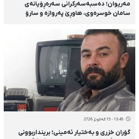
مەریوان؛ دەسبەسەرکرانی سەرەڕۆیانەی
سامان خوسرەوی، هاوڕێ پەروازە و سارۆ
ڕەوشەنی لەلایەن هێزە ئەمنییەکان و
گواستنەوەیان بۆ شوێنێکی نادیار
13:45 - 15 گەلاوێژ 2726
گۆران خزری و بەختیار ئەمینی؛ برینداربوونی