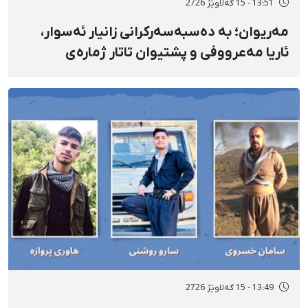
13:51 - 15 گەلاوێژ 2726
مەریوان؛ بە دەسبەسەرکرانی زانیار ئەسوار،
ئاریا مەعرووفی و پشتیوان تاتار ژمارەی
دەسبەسەرکراوانی سەرەڕۆیانە لە ئاوایی «نێ»
بۆ شەش کەس زیادی کرد
13:49 - 15 گەلاوێژ 2726