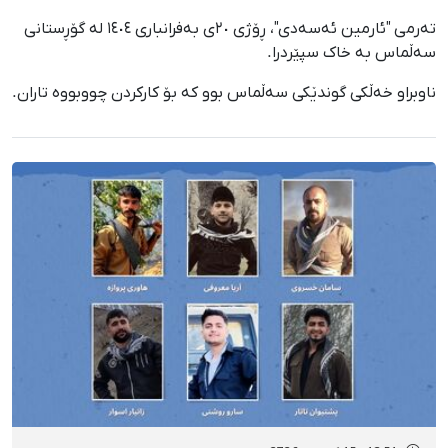
تەرمی "ئارمین ئەسەدی"، ڕۆژی ٢٠ی بەفرانباری ١٤٠٤ لە گۆڕستانی
سەڵماس بە خاک سپێردرا.
ناوبراو خەڵکی گوندێکی سەڵماس بوو کە بۆ کارکردن چووبووە تاران.