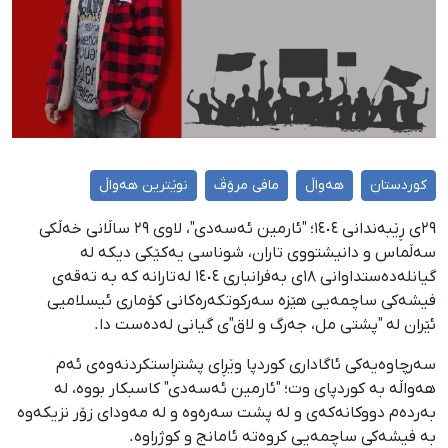
کوردستان
هەواڵ
مافی مرۆڤ
نوێترین هەواڵ
٢٩ی ڕێبەندانی ١٤٠٤؛ "ئارمین ئەسەدی"، لاوی ٢٩ ساڵانی خەڵکی
سەڵماس و دانیشتووی تاران، شوناسی یەکێکی دیکە لە
گیانلەدەستداوانی ١٨ی بەفرانباری ١٤٠٤ لە تارانە کە بە تەقەی
فیشەکی ساچمەیی هێزە سەرکوتکەرەکانی کۆماری ئیسلامیی
ئێران لە "پشتی مل، جەرگ و لاق"ی گیانی لەدەست دا.
سەرچاوەیەکی ئاگاداری کوردپا وێڕای پشتڕاستکردنەوەی ئەم
هەواڵە بە کوردپای وت؛ "ئارمین ئەسەدی" کاسبکار بووە، لە
بەردەم دووکانەکەی و لە پشت سەرەوە و لە مەودای زۆر نزیکەوە
بە فیشەکی ساچمەیی کروەتە ئامانج و کوژراوە.