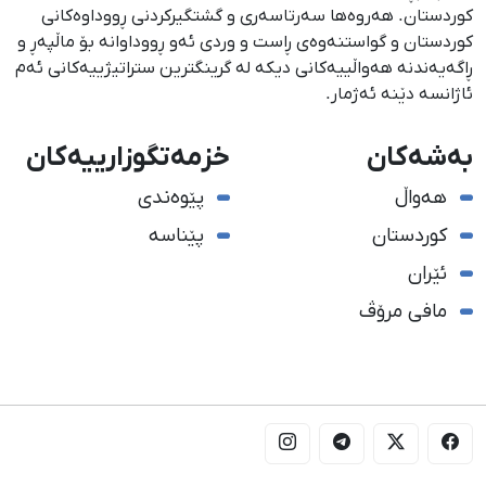
كوردستان. هەروەها سەرتاسەری و گشتگیركردنی ڕووداوەكانی
كوردستان و گواستنەوەی ڕاست و وردی ئەو ڕووداوانە بۆ ماڵپەڕ و
ڕاگەیەندنە هەواڵییەكانی دیكە لە گرینگترین ستراتیژییەكانی ئەم
ئاژانسە دێنە ئەژمار.
بەشەکان
خزمەتگوزارییەکان
هەواڵ
پێوەندی
کوردستان
پێناسە
ئێران
مافی مرۆڤ