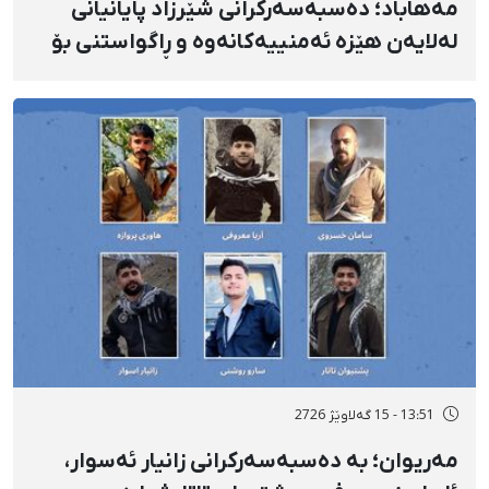
مەهاباد؛ دەسبەسەرکرانی شێرزاد پایانیانی
لەلایەن هێزە ئەمنییەکانەوە و ڕاگواستنی بۆ
شوێنێکی ناڕوون
13:51 - 15 گەلاوێژ 2726
مەریوان؛ بە دەسبەسەرکرانی زانیار ئەسوار،