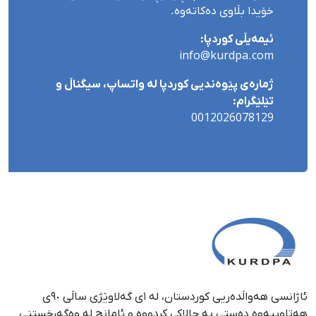
خۆیدا بڵاوی دەکاتەوە.
ئیمەیڵی کوردپا:
info@kurdpa.com
ژمارەی پێوەندیی کوردپا لە واتساپ، سیگناڵ و
تێلێگرام:
0012026078129
ئاژانسی هەواڵدەریی کوردستان، لە ١ی گەلاوێژی ساڵی ٩٠ی
هەتاوییەوە دەستی بە چالاکی کردووە و ئامانج لە وەگەڕخستنی