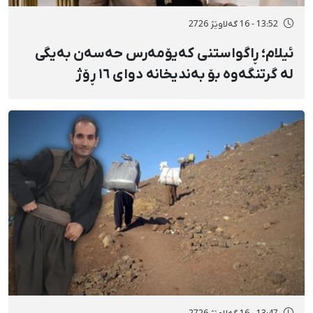
13:52 - 16 گەلاوێژ 2726
ئیلام؛ ڕاگواستنی کەیۆمەرس حەسەن بەیگی
لە گرتنگەوە بۆ بەندیخانە دوای ١٦ ڕۆژ
دەسبەسەرکرانی سەرەڕۆیانە و توندوتیژانە