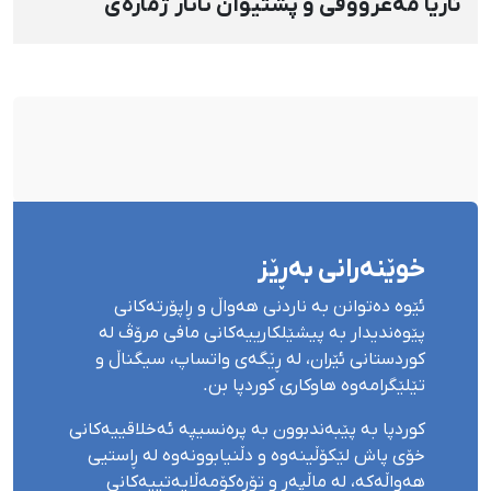
ئاریا مەعرووفی و پشتیوان تاتار ژمارەی
دەسبەسەرکراوانی سەرەڕۆیانە لە ئاوایی «نێ»
بۆ شەش کەس زیادی کرد
خوێنەرانی بەڕێز
ئێوە دەتوانن بە ناردنی هەواڵ و ڕاپۆرتەکانی
پێوەندیدار بە پیشێلکارییەکانی مافی مرۆڤ لە
کوردستانی ئێران، لە ڕێگەی واتساپ، سیگناڵ و
تێلێگرامەوە هاوکاری کوردپا بن.
کوردپا بە پێبەندبوون بە پرەنسیپە ئەخلاقییەکانی
خۆی پاش لێکۆڵینەوە و دڵنیابوونەوە لە ڕاستیی
هەواڵەکە، لە ماڵپەڕ و تۆڕەکۆمەڵایەتییەکانی