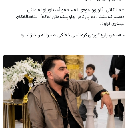
هەتا کاتی بڵاوبوونەوەی ئەم هەواڵە، ناوبراو لە مافی
دەستڕاگەیشتن بە پارێزەر، چاوپێکەوتن لەگەڵ بنەماڵەکەی
بێبەری کراوە.
حەسەن زارع کوردی کرمانجی خەڵكی شیروانە و خێزاندارە.