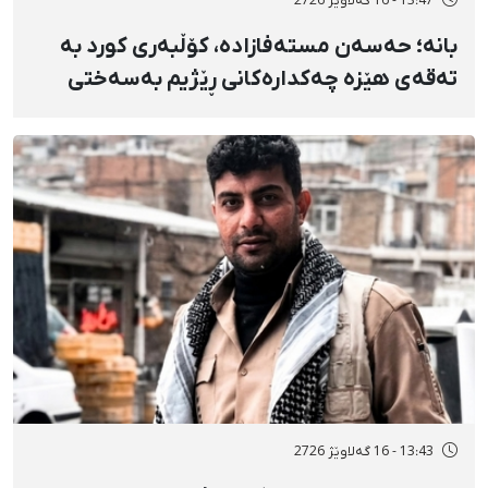
13:47 - 16 گەلاوێژ 2726
بانه؛ حەسەن مستەفازادە، کۆڵبەری کورد بە
تەقەی هێزە چەکدارەکانی ڕێژیم بەسەختی
بریندار بوو
13:43 - 16 گەلاوێژ 2726