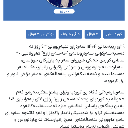
کوردستان
هەواڵ
مافی مرۆڤ
نوێترین هەواڵ
۲٩ی ڕێبەندانی ۱۴۰۴؛ سەرەڕای تێپەڕبوونی ٤٣ ڕۆژ لە
دەسبەسەرکرانی سەرەڕۆیانەی "حەسەن زارع" هاووڵاتیی ٣٠
ساڵانی کوردی خەڵکی شیروان سەر بە پارێزگای خوراسان،
سەبارەت بە چارەنووس و شوێنی ڕاگیرانی زانیارییەک لەبەر
دەستدا نییە و ئەمە نیگەرانیی بنەماڵەکەی لەمەڕ دۆخی ناوبراو
زۆر کردووە.
سەرچاوەیەکی ئاگاداری کوردپا وێڕای پشتڕاستکردنەوەی ئەم
هەواڵە بە کوردپای وت؛ "حەسەن زارع" ڕۆژی ١٧ی بەفرانباری ١٤٠٤
بە بێ بەڵگەی یاسایی لەلایەن هێزە ئەمنییەتییەکانەوە
دەسبەسەر کرا و بۆ شوینێکی نادیار ڕاگوێزرا و لەو کاتەوە سەرەڕای
بەدواداچوونی بنەماڵەکەی، هیچ زانیارییەک لە چارەنووس و
شوێنی ڕاگیرانی لەبەر دەستدا نییە.