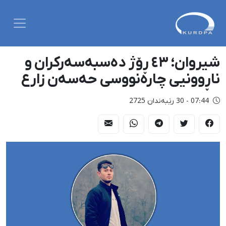
شیروان؛ ٤٣ ڕۆژ دەسبەسەرکران و
ناڕوونیی چارەنووسی حەسەن زارع
07:44 - 30 رێبەندان 2725