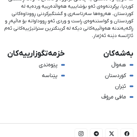
كوردپا، پڕكردنەوەی ئەو بۆشایییە هەواڵدەرییە وردەیە لە
كوردستان. هەروەها سەرتاسەری و گشتگیركردنی ڕووداوەكانی
كوردستان و گواستنەوەی ڕاست و وردی ئەو ڕووداوانە بۆ ماڵپەڕ و
ڕاگەیەندنە هەواڵییەكانی دیكە لە گرینگترین ستراتیژییەكانی ئەم
ئاژانسە دێنە ئەژمار.
بەشەکان
خزمەتگوزارییەکان
هەواڵ
پێوەندی
کوردستان
پێناسە
ئێران
مافی مرۆڤ