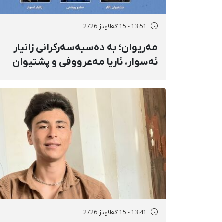
13:51 - 15 گەلاوێژ 2726
مەریوان؛ بە دەسبەسەرکرانی زانیار
ئەسوار، ئاریا مەعرووفی و پشتیوان
تاتار ژمارەی دەسبەسەرکراوانی
سەرەڕۆیانە لە ئاوایی «نێ» بۆ شەش
کەس زیادی کرد
13:41 - 15 گەلاوێژ 2726