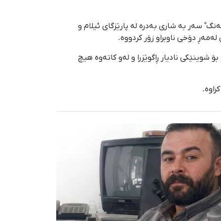
کی گوندی "سەرتەنگ" سەر بە شاری بەدرە لە پارێزگای ئیلام و
ەمەڕ دۆخی ناوبراو زۆر کردووە.
ەسەر کرا و بۆ شوینێکی نادیار ڕاگوێزرا و لەو کاتەوە هیچ
راوە.