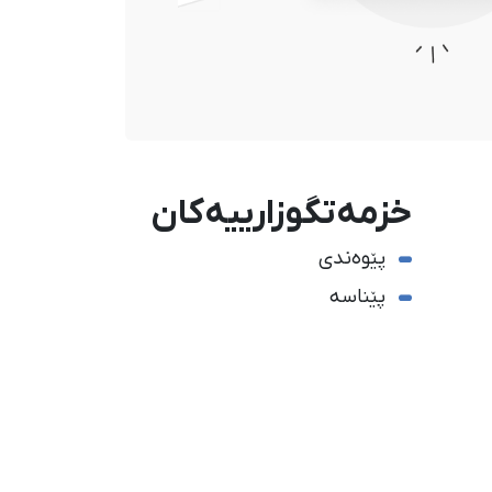
خزمەتگوزارییەکان
پێوەندی
پێناسە