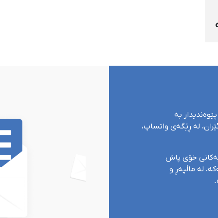
پێوەندیدار بە
ران، لە ڕێگەی واتساپ،
یەکانی خۆی پاش
ە، لە ماڵپەڕ و
.