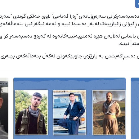
انی ۱۴۰۴؛ سەرەڕای تێپەڕبوونی ٤١ ڕۆژ لە دەسبەسەرکرانی سەرەڕۆیانەی "ڕەزا فەتاحی" لاوی خەڵ
یرانی زانیارییەک لەبەر دەستدا نییە و ئەمە نیگەرانیی بنەماڵەکەی ل
ی ١٨ی ڕێبەندانی ١٤٠٤ بە بێ بەڵگەی یاسایی لەلایەن هێزە ئەمنییەتییەکانەوە لە کەرەج دەسب
تدا نییە.
فی دەستڕاگەیشتن بە پارێزەر، چاوپێکەوتن لەگەڵ بنەماڵەکەی بێبەری ک