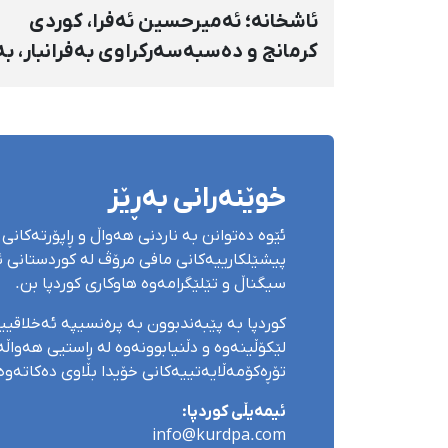
ئاشخانە؛ ئەمیرحسین ئەفرا، کوردی
کرمانج و دەسبەسەرکراوی بەفرانبار، بە
بەندکران، قامچی و پێبژاردنی نەختی
سزا درا
خوێنەرانی بەڕێز
ئێوە دەتوانن بە ناردنی هەواڵ و ڕاپۆرتەکانی 
پیشێلکارییەکانی مافی مرۆڤ لە کوردستانی ئێ
سیگناڵ و تێلێگرامەوە هاوکاری کوردپا بن.
کوردپا بە پێبەندبوون بە پرەنسیپە ئەخلاقی
لێکۆڵینەوە و دڵنیابوونەوە لە ڕاستیی هەواڵەک
تۆڕەکۆمەڵایەتییەکانی خۆیدا بڵاوی دەکاتەوە
ئیمەیڵی کوردپا:
info@kurdpa.com