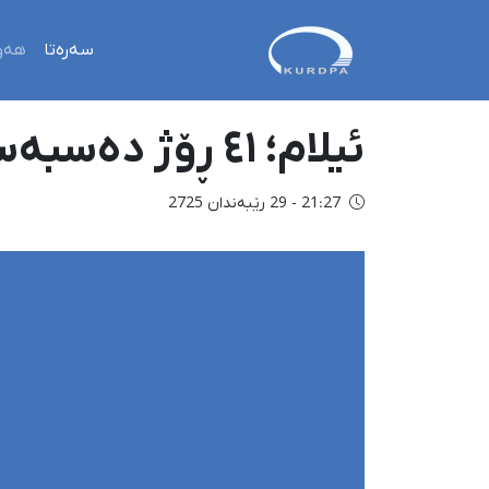
سەرەتا
هەو
ئیلام؛ ٤١ ڕۆژ دەسبەسەرکران و ناڕوونیی چارەنووسی ڕەزا فەتاحی
21:27 - 29 رێبەندان 2725