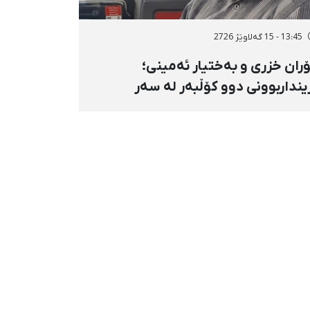
13:45 - 15 گەلاوێژ 2726
ران خزری و بەختیار ئەمینی؛
ینداربوونی دوو کۆڵبەر لە سەر
ووری هەنگەژاڵی بانه بە تەقەی
ستەوخۆی هێزە سەربازییەکان و
قینەوەی مین