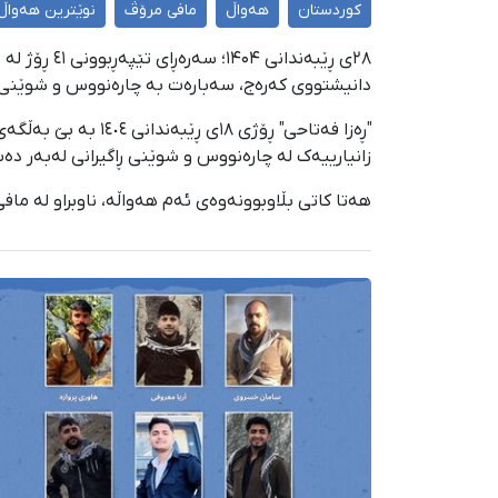
کوردستان
هەواڵ
مافی مرۆڤ
نوێترین هەواڵ
۲٨ی ڕێبەند
دانیشتووی کەرەج، سەبارەت بە چارەنووس و شوێنی ڕاگ
"ڕەزا فەتاحی" ڕۆژ
زانیارییەک لە چارەنووس و شوێنی ڕاگیرانی لەبەر دەس
هەتا کاتی بڵاوبوونەوەی ئەم هەواڵە، ناوبراو لە ما