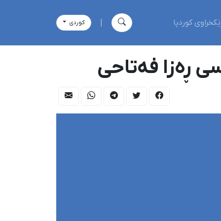
ێکخراوی کوردپا
|
كوردی