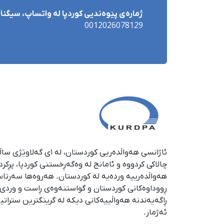
ژمارەی پێوەندیی کوردپا لە واتساپ، سیگناڵ 
0012026078129
چالاکی کردووە و ئامانج لە وەگەڕخستنی كوردپا، پڕكر
هەواڵدەرییە وردەیە لە كوردستان. هەروەها سەرتا
ڕووداوەكانی كوردستان و گواستنەوەی ڕاست و وردی ئە
ڕاگەیەندنە هەواڵییەكانی دیكە لە گرینگترین ستراتی
ئەژمار.