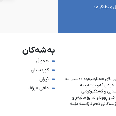
و تێلێگرام:
بەشەکان
هەواڵ
کوردستان
ئێران
ئاژانسی هەواڵدەریی کوردستان، لە ١ی گەلاوێژی ساڵی ٩٠ی هەتاوییەوە دەستی بە
دنەوەی ئەو بۆشایییە
مافی مرۆڤ
سەری و گشتگیركردنی
و ڕووداوانە بۆ ماڵپەڕ و
ژییەكانی ئەم ئاژانسە دێنە