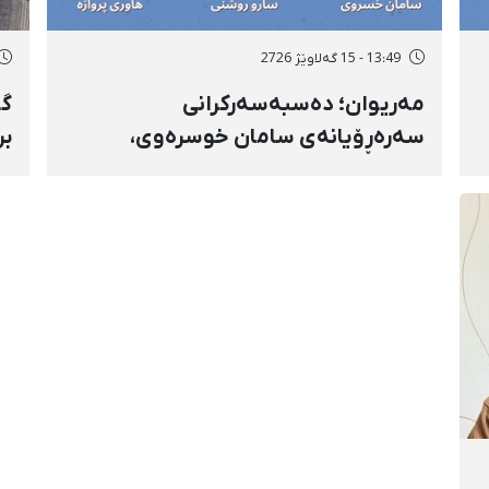
13:49 - 15 گەلاوێژ 2726
مەریوان؛ دەسبەسەرکرانی
گۆ
سەرەڕۆیانەی سامان خوسرەوی،
بر
هاوڕێ پەروازە و سارۆ ڕەوشەنی
سن
لەلایەن هێزە ئەمنییەکان و
ڕا
گواستنەوەیان بۆ شوێنێکی نادیار
تە