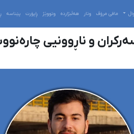
اڵ
مافی مرۆڤ
وتار
هەڵبژاردە
وتووێژ
ڕاپۆرت
پێناسە
ڕ