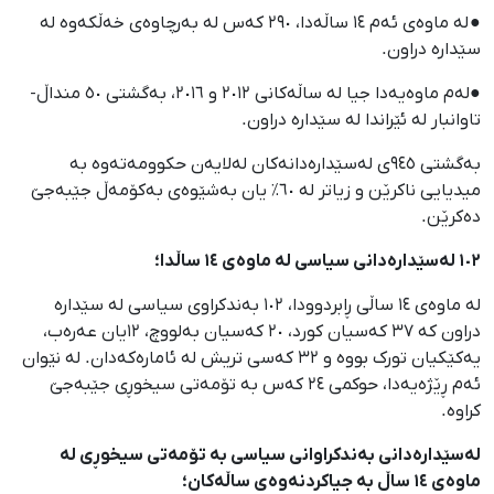
● لە ماوەی ئەم ١٤ ساڵەدا، ٢٩٠ کەس لە بەرچاوەی خەڵکەوە لە
سێدارە دراون.
●لەم ماوەیەدا جیا لە ساڵەکانی ٢٠١٢ و ٢٠١٦، بەگشتی ٥٠ منداڵ-
تاوانبار لە ئێراندا لە سێدارە دراون.
بەگشتی ٩٤٥ی لەسێدارەدانەکان لەلایەن حکوومەتەوە بە
میدیایی ناکرێن و زیاتر لە ٦٠٪ یان بەشێوەی بەکۆمەڵ جێبەجێ
دەکرێن.
١٠٢ لەسێدارەدانی سیاسی لە ماوەی ١٤ ساڵدا؛
لە ماوەی ١٤ ساڵی ڕابردوودا، ١٠٢ بەندکراوی سیاسی لە سێدارە
دراون کە ٣٧ کەسیان کورد، ٢٠ کەسیان بەلووچ، ١٢یان عەرەب،
یەکێکیان تورک بووە و ٣٢ کەسی تریش لە ئامارەکەدان. لە نێوان
ئەم ڕێژەیەدا، حوکمی ٢٤ کەس بە تۆمەتی سیخوڕی جێبەجێ
کراوە.
لەسێدارەدانی بەندکراوانی سیاسی بە تۆمەتی سیخوڕی لە
ماوەی ١٤ ساڵ بە جیاکردنەوەی ساڵەکان؛