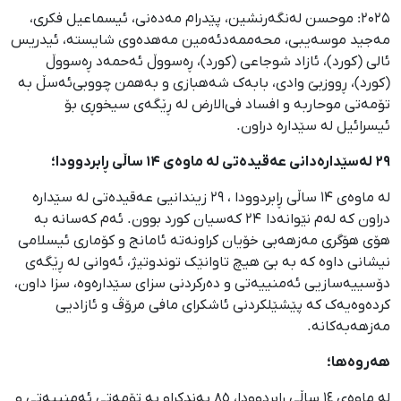
۲۰۲۵: موحسن لەنگەرنشین، پێدرام مەدەنی، ئیسماعیل فکری،
مەجید موسەیبی، محەممەدئەمین مەهدەوی شایسته، ئیدریس
ئالی (کورد)، ئازاد شوجاعی (کورد)، ڕەسووڵ ئەحمەد ڕەسووڵ
(کورد)، ڕووزبێ وادی، بابەک شەهبازی و بەهمن چووبی‌ئەسڵ به
تۆمەتی موحاربه و افساد فی‌الارض لە ڕێگەی سیخوڕی بۆ
ئیسرائیل لە سێدارە دراون.
۲۹ لەسێدارەدانی عەقیدەتی لە ماوەی ۱۴ ساڵی ڕابردوودا؛
لە ماوەی ۱۴ ساڵی ڕابردوودا ، ۲۹ زیندانیی عەقیدەتی لە سێدارە
دراون کە لەم نێوانەدا ۲۴ کەسیان کورد بوون. ئەم کەسانە بە
هۆی هۆگری مەزهەبی خۆیان کراونەتە ئامانج و کۆماری ئیسلامی
نیشانی داوە کە بە بێ هیچ تاوانێک توندوتیژ، ئەوانی لە ڕێگەی
دۆسییەسازیی ئەمنییەتی و دەرکردنی سزای سێدارەوە، سزا داون،
کردەوەیەک کە پێشێلکردنی ئاشکرای مافی مرۆڤ و ئازادیی
مەزهەبەکانە.
هەروەها؛
لە ماوەی ١٤ ساڵی ڕابردوودا، ٨٥ بەندکراو بە تۆمەتی ئەمنییەتی و