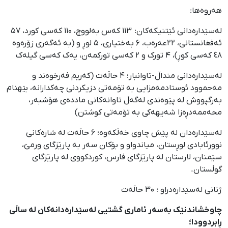
هەروەها:
لەسێدارەدانی ئێتنیکەکان: ۱۱۳ کەس بەلووچ، ۱۱۰ کەسی کورد، ۵۷
ئەفغانستانی، ۲۲عەرەب، ۶ بەختیاری، ۵ لوڕ و (بە ئەگەری زۆرەوە
٤٨ کەسی کوڕ)، ۴ تورک و ۲ کەسی تورکمەن، یەک کەسی گیلەک
لەسێدارەدانی منداڵ-تاوانبار؛ ۴ حاڵەت (کەریم فەرخوەند و
مەحموود ئوستادمەمزایی به تۆمەتی دزیکردنی چەکدارانە، بێهنام
بەرگپووش لە پێوەندی لەگەڵ تاوانەکانی ماددەی هۆشبەر،
محەممەدڕەزا شەیهەکی به تۆمەتی کوشتن)
لەسێدارەدان لە پێش چاوی خەڵکەوە؛ ۶ حاڵەت لە شارەکانی
نوورئابادی لوڕستان، میاندواو و بۆکان سەر بە پارێزگای ورمێ،
سێمنان، لارستان لە پارێزگای فارس، کوردکووی لە پارێزگای
گوڵستان.
ژنانی لەسێدارەدراو ؛ ۳۰ حاڵەت
چاوخشاندنێک بەسەر ئاماری گشتیی لەسێدارەدانەکان لە ساڵی
ڕابردوودا؛