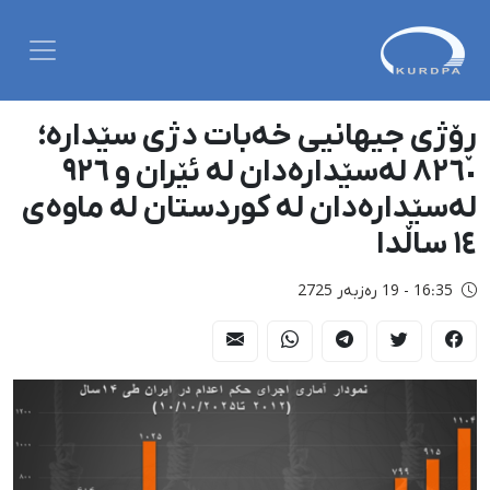
ڕۆژی جیهانیی خەبات دژی سێدارە؛
٨٢٦٠ لەسێدارەدان لە ئێران و ٩٢٦
لەسێدارەدان لە کوردستان لە ماوەی
١٤ ساڵدا
16:35 - 19 رەزبەر 2725