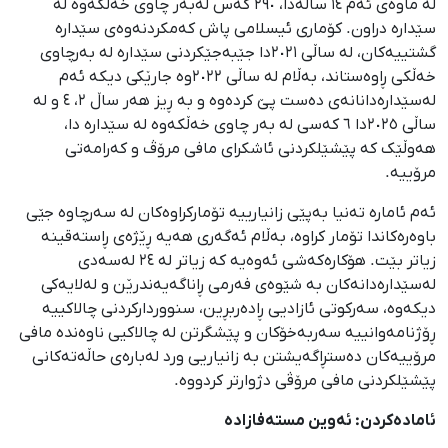
لە ماوەی ئەم ١٤ ساڵەدا، ٢٩٠ کەس لەبەر چاوی خەڵکەوە لە
سێدارە دراون. کۆماری ئیسلامی پاش کەمکردنەوەی سێدارە
گشتییەکان، لە ساڵی ٢٠٢١دا جێبەجێکردنی سێدارە لە بەرچاوی
خەڵكی ڕاوەستاند، بەڵام لە ساڵی ٢٠٢٢وە جارێکی دیکە ئەم
لەسێدارەدانانەی دەست پێ کردەوە و بە ڕیز هەر ساڵ ٢، ٤ و لە
ساڵی ٢٠٢٥دا ٦ کەسی لە بەر چاوی خەڵکەوە لە سێدارە دا،
هەوڵێک کە پێشێلکردنی ئاشکرای مافی مرۆڤ و کەرامەتی
مرۆییە.
ئەم ئامارە تەنیا بەپێی زانیارییە تۆمارکراوەکان لە سەرچاوە جێی
باوەرەکاندا تۆمار کراوە، بەڵام ئەگەری هەیە ڕێژەی ڕاستەقینە
زیاتر بێت. هۆکارەکەشی ئەوەیە کە زیاتر لە ٢٤ لەسەدی
لەسێدارەدانەکان بە شێوەی فەرمی ڕاناگەیەندرێن و لەلایەکی
دیکەوە، سەرکوتی ئازادیی ڕادەربڕین، سنووردارکردنی چالاکییە
ڕۆژنامەوانییە سەربەخۆکان و پێشگرتن لە چالاکیی ناوەندە مافی
مرۆییەکان دەستڕاگەیشتن بە زانیاریی ورد لەبارەی حاڵەتەکانی
پێشێلکردنی مافی مرۆڤی دژوارتر کردووە.
ئامادەکردن: ئەوین مستەفازادە