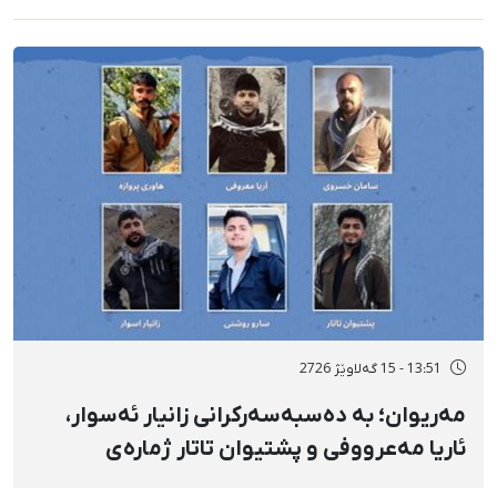
13:51 - 15 گەلاوێژ 2726
مەریوان؛ بە دەسبەسەرکرانی زانیار ئەسوار،
ئاریا مەعرووفی و پشتیوان تاتار ژمارەی
دەسبەسەرکراوانی سەرەڕۆیانە لە ئاوایی «نێ»