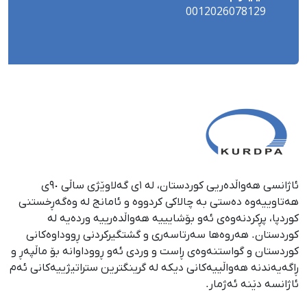
0012026078129
ئاژانسی هەواڵدەریی کوردستان، لە ١ی گەلاوێژی ساڵی ٩٠ی
هەتاوییەوە دەستی بە چالاکی کردووە و ئامانج لە وەگەڕخستنی
كوردپا، پڕكردنەوەی ئەو بۆشایییە هەواڵدەرییە وردەیە لە
كوردستان. هەروەها سەرتاسەری و گشتگیركردنی ڕووداوەكانی
كوردستان و گواستنەوەی ڕاست و وردی ئەو ڕووداوانە بۆ ماڵپەڕ و
ڕاگەیەندنە هەواڵییەكانی دیكە لە گرینگترین ستراتیژییەكانی ئەم
ئاژانسە دێنە ئەژمار.