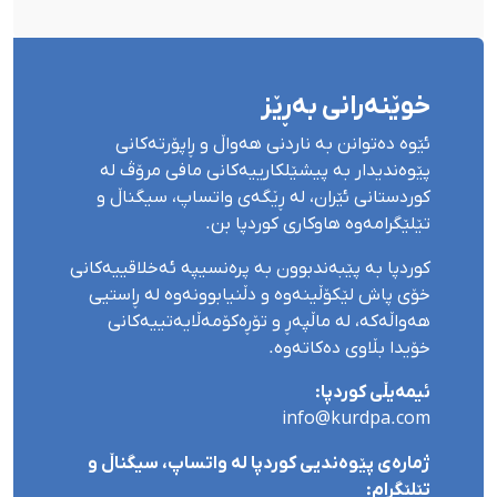
خوێنەرانی بەڕێز
ئێوە دەتوانن بە ناردنی هەواڵ و ڕاپۆرتەکانی
پێوەندیدار بە پیشێلکارییەکانی مافی مرۆڤ لە
کوردستانی ئێران، لە ڕێگەی واتساپ، سیگناڵ و
تێلێگرامەوە هاوکاری کوردپا بن.
کوردپا بە پێبەندبوون بە پرەنسیپە ئەخلاقییەکانی
خۆی پاش لێکۆڵینەوە و دڵنیابوونەوە لە ڕاستیی
هەواڵەکە، لە ماڵپەڕ و تۆڕەکۆمەڵایەتییەکانی
خۆیدا بڵاوی دەکاتەوە.
ئیمەیڵی کوردپا:
info@kurdpa.com
ژمارەی پێوەندیی کوردپا لە واتساپ، سیگناڵ و
تێلێگرام: