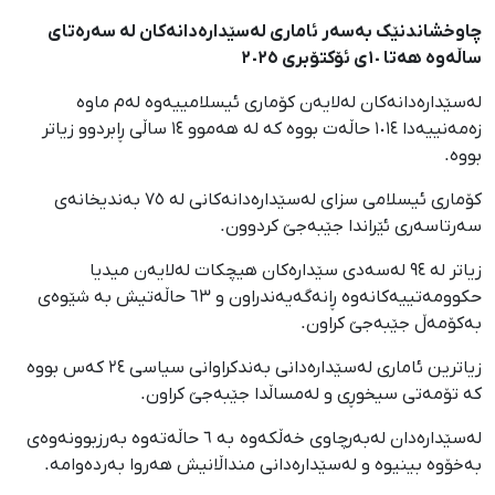
چاوخشاندنێک بەسەر ئاماری لەسێدارەدانەکان لە سەرەتای
ساڵەوە هەتا ١٠ی ئۆکتۆبری ٢٠٢٥
لەسێدارەدانەکان لەلایەن کۆماری ئیسلامییەوە لەم ماوە
زەمەنییەدا ١٠١٤ حاڵەت بووە کە لە هەموو ١٤ ساڵی ڕابردوو زیاتر
بووە.
کۆماری ئیسلامی سزای لەسێدارەدانەکانی لە ٧٥ بەندیخانەی
سەرتاسەری ئێراندا جێبەجێ کردوون.
زیاتر لە ٩٤ لەسەدی سێدارەکان هیچکات لەلایەن میدیا
حکوومەتییەکانەوە ڕانەگەیەندراون و ٦٣ حاڵەتیش بە شێوەی
بەکۆمەڵ جێبەجێ کراون.
زیاترین ئاماری لەسێدارەدانی بەندکراوانی سیاسی ٢٤ کەس بووە
کە تۆمەتی سیخوڕی و لەمساڵدا جێبەجێ کراون.
لەسێدارەدان لەبەرچاوی خەڵکەوە بە ٦ حاڵەتەوە بەرزبوونەوەی
بەخۆوە بینیوە و لەسێدارەدانی منداڵانیش هەروا بەردەوامە.