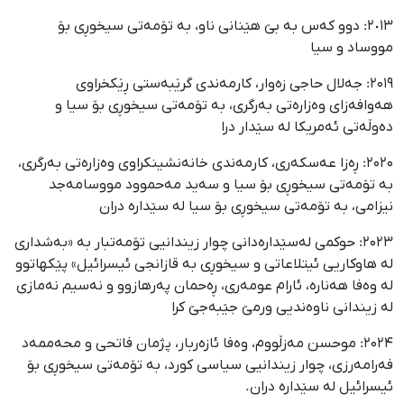
٢٠١٣: دوو کەس بە بێ هێنانی ناو، بە تۆمەتی سیخوڕی بۆ
مووساد و سیا
۲۰۱۹: جەلال حاجی زەوار، کارمەندی گرێبەستی ڕێکخراوی
هەوافەزای وەزارەتی بەرگری، به تۆمەتی سیخوڕی بۆ سیا و
دەوڵەتی ئەمریکا لە سێدار درا
۲۰۲۰: ڕەزا عەسکەری، کارمەندی خانەنشینکراوی وەزارەتی بەرگری،
به تۆمەتی سیخوڕی بۆ سیا و سەید مەحموود مووسا‌مەجد
نیزامی، به تۆمەتی سیخوڕی بۆ سیا لە سێدارە دران
۲۰۲۳: حوکمی لەسێدارەدانی چوار زیندانیی تۆمەتبار بە «بەشداری
لە هاوکاریی ئیتلاعاتی و سیخوڕی بە قازانجی ئیسرائیل» پێکهاتوو
لە وەفا هەناره، ئارام عومەری، ڕەحمان پەرهازوو و نەسیم نەمازی
لە زیندانی ناوەندیی ورمێ جێبەجێ کرا
۲۰۲۴: موحسن مەزڵووم، وەفا ئازەربار، پژمان فاتحی و محەممەد
فەرامەرزی، چوار زیندانیی سیاسی کورد، بە تۆمەتی سیخوڕی بۆ
ئیسرائیل لە سێدارە دران.