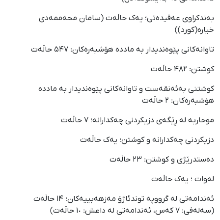
بەندکراوی عەقیدەتی؛ یەک حاڵەت (سامان محەممەدی
خیارە(کورد))
تاوانەکانی پێوەندیدار بە ماددە هۆشبەرەکان: ۵۴۷ حاڵەت
کوشتن: ۴۸۲ حاڵەت
کوشتنی بەئەنقەست و تاوانەکانی پێوەندیدار بە ماددە
هۆشبەرەکان: ۲ حاڵەت
موحاربه لە ڕێگەی دزیکردنی چەکدارانە؛ ۷ حاڵەت
دزیکردنی چەکدارانە و کوشتن؛ یەک حاڵەت
دەستدرێژی و کوشتن: ۲۳ حاڵەت
لەوات ؛ یەک حاڵەت
ئەندامەتی لە گرووپە توندئاژۆ مەزهەبییەکان؛ ۱۴ حاڵەت
(سەلەفی: ۷ کەس، ئەندامەتی لە داعش: ١٠ حاڵەت)