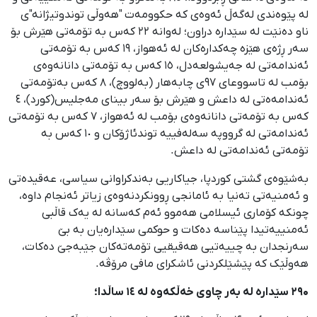
لە پێوەندی لەگەڵ ئەوەی کە حکوومەت "هەوڵی توندوتیژانە"ی
ناو دەنێت لە سێدارە دراون؛ لەوانە ٢٢ کەس بە تۆمەتی هێرش بۆ
سەر ڕژەی هێزە چەکدارەکان لە ئەهواز، ١٩ کەس بە تۆمەتی
ئەندامەتی لە جەیشولعەدل، ١٥ کەس بە تۆمەتی دانانەوەی
بۆمب لە تاسووعای ٩٧ی چابەهار (بەلووچ)، ٨ کەس بەتۆمەتی
ئەندامەەتی لە داعش و هێرش بۆ سەر بینای مەجلیس(کورد)، ٤
کەس بە تۆمەتی دانانەوەی بۆمب لە ئەهواز، ٧ کەس بە تۆمەتی
ئەندامەتی لە گرووپە سەلەفییە توندئاژۆکان و ١٠ کەس بە
تۆمەتی ئەندامەتی لە داعش.
بەشێوەی گشتی کوردپا، جیاکاریی بەندکراوانی سیاسی، عەقیدەتی
و ئەمنیەتی تەنیا بە ئامانجی ڕوونکردنەوەی زیاتر ئەنجام داوە،
چونکە کۆماری ئیسلامی هەموو ئەم کەسانە لە یەک قاڵبی
ئەمنییەتیدا پێناسە دەکات و حوکمی سێدارەیان بە بێ
سەرنجدان بە چییەتیی هەقیقیی تۆمەتەکان جێبەجێ دەکات،
هەوڵێک کە پێشێلکردنی ئاشکرای مافی مرۆڤە.
۲۹۰ سێدارە لە بەر چاوی خەڵکەوە لە ١٤ ساڵدا؛