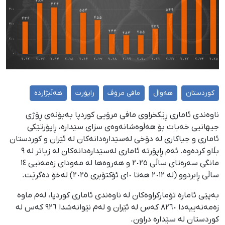
کوردستان
هەواڵ
مافی مرۆڤ
راپۆرت
هەڵبژاردە
ناوەندی ئاماری ڕێکخراوی مافی مرۆیی کوردپا بەبۆنەی ڕۆژی
جیهانیی خەبات بۆ هەڵوەشانەوەی سزای سێدارە، ڕاپۆرتێکی
ئاماری و جیاکاری لە دۆخی لەسێدارەدانەکان لە ئێران و کوردستان
بڵاو کردەوە. ئەم ڕاپۆرتە ئاماری لەسێدارەدانەکان لە زیاتر لە ٩
مانگی سەرەتای ساڵی ٢٠٢٥ و هەروەها لە مەودای زەمەنیی ١٤
ساڵی ڕابردوو (لە ٢٠١٢ هەتا ١٠ی ئۆکتۆبری ٢٠٢٥) لەخۆ دەگرێت.
بەپێی ئامارە تۆمارکراوەکان لە ناوەندی ئاماری کوردپا، لەم ماوە
زەمەنەییەدا ٨٢٦٠ کەس لە ئێران و لەم نێوانەشدا ٩٢٦ کەس لە
کوردستان لە سێدارە دراون.