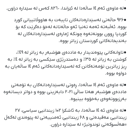
●لە ماوەی ئەم ١٤ ساڵەدا لە ئێراندا، ٨٢٦٠ کەس لە سێدارە دراون.
●۹۲۶ حاڵەتی لەسێدارەدانەکان تایبەت بە هاووڵاتییانی کورد
بووە. ئەڵبەتە ئەمە تەنیا ئەو حاڵەتانە لەخۆ دەگرێت کە بۆ
کوردپا ڕوون بوونەتەوە چونکە ژمارەی لەسێدارەدانەکان لە
بەندیخانەکانی کوردستان زیاتر بووە.
●تاوانەکانی پێوەندیدار بە ماددەی هۆشبەر بە زیاتر لە ٤٩٪،
کوشتن بە زیاتر لە ٣٥٪ و دەستدرێژی سێکسی بە زیاتر لە ٤٪ بە
ڕیز زیاترین تۆمەتەکانن کە لەسێدارەدانەکانی ئەم ١٤ ساڵەیان بە
دواوە بووە.
●لە ماوەی ئەم ١٤ ساڵەدا، ڕەوتی لەسێدارەدانەکان بە تۆمەتی
ماددەی هۆشبەر هەتا ساڵی ٢٠٢١ دابەزینی بووە و دواتر دیسانەوە
بەرزبوونەوەی بەخۆوە بینیوە.
●لە ماوەی ئە ١٤ ساڵەدا، بە ئاشکرا ۱۰۲ زیندانیی سیاسی، ۲۷
زیندانیی عەقیدەتی و ۶۸ زیندانیی ئەمنییەتی لە پێوەندی لەگەڵ
«هەڵسوکەتی توندوتیژ» لە سێدارە دراون.