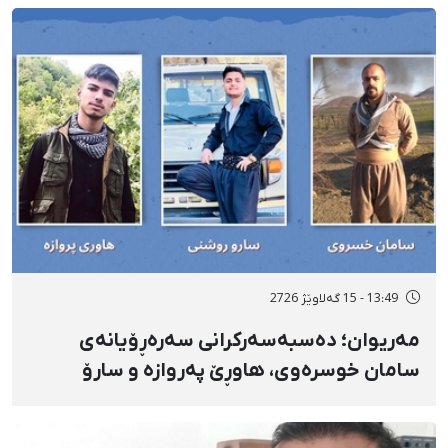
بۆ شەش کەس زیادی کرد
13:49 - 15 گەلاوێژ 2726
مەریوان؛ دەسبەسەرکرانی سەرەڕۆیانەی
سامان خوسرەوی، هاوڕێ پەروازە و سارۆ
ڕەوشەنی لەلایەن هێزە ئەمنییەکان و
گواستنەوەیان بۆ شوێنێکی نادیار