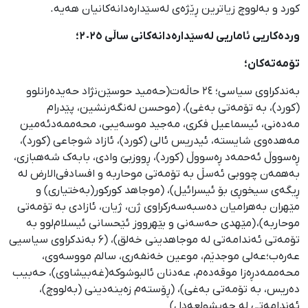
کورد و بەلووچ زیاترین ڕێژەی لەسێدارەدانەکانیان هەیە.
وردەکاریی ئاماریی لەسێدارەدانەکانی ساڵی ٢٠٢٥؛
تۆمەتەکان؛
بەندکراوی سیاسی؛ ٢٤ حاڵەت(حەمید حوسێن‌نژاد حەیدەرانلوو
(کورد)، به تۆمەتی بەغی)، (موحسن لەنگەرنشین، پێدرام
مەدەنی، ئیسماعیل فکری، مەجید موسەیبی، محەممەدئەمین
مەهدەوی شایسته، ئیدریس ئالی (کورد)، ئازاد شوجاعی (کورد)،
ڕەسووڵ ئەحمەد ڕەسووڵ (کورد)، ڕووزبێ وادی، بابەک شەهبازی،
بەهمەن چووبی ئەسڵ به تۆمەتی موحاربه و افسادفی‌الارض لە
ڕیگەی سیخوڕی بۆ ئیسرائیل)، (موجاهد کورکور(بەختیاری) و
مێهران بەهرامیان دەسبەسەرکراوی ژن، ژیان، ئازادی به تۆمەتی
موحاربه)، (مێهدی حەسەنی و بێهرووز ئێحسانی ئیسلام‌لوو به
تۆمەتی ئەندامەتی لە موجاهدینی خەلق)، (۶ بەندکراوی سیاسیی
عەرەب؛‌عەلی موجدێم، موعین خەنفەری، سالم مووسەوی،
محەممەدڕەزا موقەدەم، عەدنان ئالبوشوکه(غەبیشاوی)، حەبیب
دەریس، به تۆمەتی بەغی)، (ڕۆستەم زەینەدینی (بەلووچ)،
ئەندامەتی لە جەیشولعەدل)