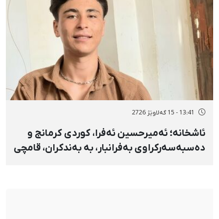
13:41 - 15 گەلاوێژ 2726
ئاشخانە؛ ئەمیرحسین ئەفرا، کوردی کرمانج و
دەسبەسەرکراوی بەفرانبار، بە بەندکران، قامچی
و پێبژاردنی نەختی سزا درا