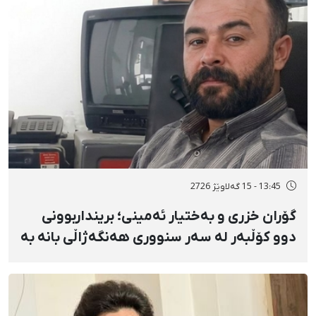
13:45 - 15 گەلاوێژ 2726
گۆران خزری و بەختیار ئەمینی؛ برینداربوونی
دوو کۆڵبەر لە سەر سنووری هەنگەژاڵی بانه بە
تەقەی ڕاستەوخۆی هێزە سەربازییەکان و
تەقینەوەی مین