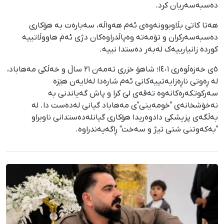
دەسبەسەریان کرد.
هەتا کاتی بڵاوبوونەوەی ئەم هەواڵە، سەبارەت بە هۆکاری
دەسبەسەرکران و تۆمەتە وەپاڵدراوەکان دژی ئەم هاووڵاتییە
کوردە زانیارییەک لەبەر دەستدا نییە.
٥ی خەزەڵوەری ١٤٠١؛ شاهۆ خزری تەمەن ٢١ ساڵ و خەڵکی مەهاباد،
لە ڕەوتی ناڕەزایەتییەکانی ئەم شارەدا لەلایەن هێزە
سەرکوتکەرەکانەوە تەقەی لێ کرا و پاش گەیاندنی بە
نەخۆشخانەی "خومەینی"ی مەهاباد گیانی لەدەست دا. لە
بەڵگەی پزیشکی دادوەریدا هۆکاری گیانلەدەستدانی ناوبراو
"بەکەوتنی شتی تیژ و سەخت" ڕاگەیەندراوە.