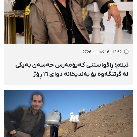
13:52 - 16 گەلاوێژ 2726
ئیلام؛ ڕاگواستنی کەیۆمەرس حەسەن بەیگی
لە گرتنگەوە بۆ بەندیخانە دوای ١٦ ڕۆژ
دەسبەسەرکرانی سەرەڕۆیانە و توندوتیژانە