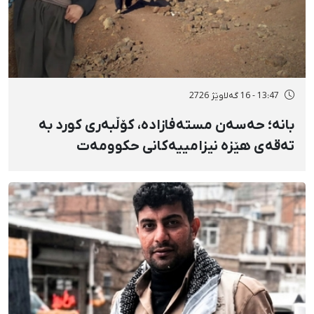
13:47 - 16 گەلاوێژ 2726
بانه؛ حەسەن مستەفازادە، کۆڵبەری کورد بە
تەقەی هێزە نیزامییەکانی حکوومەت
بەسەختی بریندار بوو