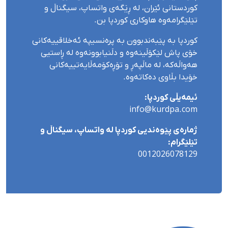
کوردستانی ئێران، لە ڕێگەی واتساپ، سیگناڵ و
تێلێگرامەوە هاوکاری کوردپا بن.
کوردپا بە پێبەندبوون بە پرەنسیپە ئەخلاقییەکانی
خۆی پاش لێکۆڵینەوە و دڵنیابوونەوە لە ڕاستیی
هەواڵەکە، لە ماڵپەڕ و تۆڕەکۆمەڵایەتییەکانی
خۆیدا بڵاوی دەکاتەوە.
ئیمەیڵی کوردپا:
info@kurdpa.com
ژمارەی پێوەندیی کوردپا لە واتساپ، سیگناڵ و
تێلێگرام:
0012026078129