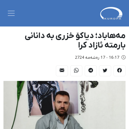
مەهاباد؛ دیاکۆ خزری بە دانانی
بارمتە ئازاد کرا
16:17 - 17 رەشەمه 2724