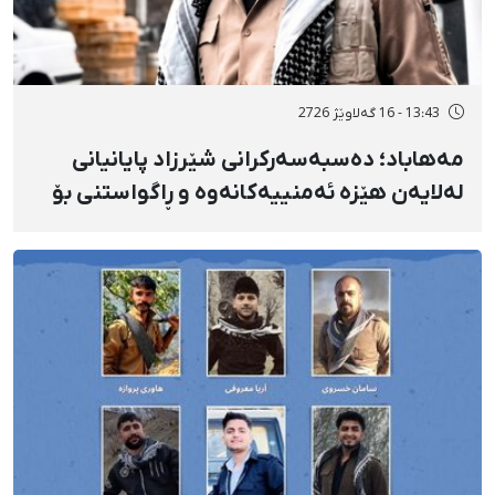
13:43 - 16 گەلاوێژ 2726
مەهاباد؛ دەسبەسەرکرانی شێرزاد پایانیانی
لەلایەن هێزە ئەمنییەکانەوە و ڕاگواستنی بۆ
شوێنێکی ناڕوون