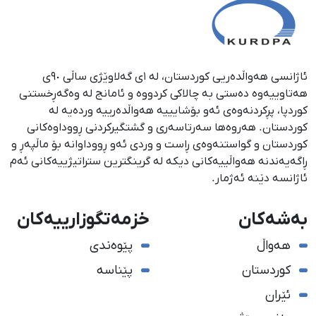
ئاژانسی هەواڵدەریی کوردستان، لە ١ی گەلاوێژی ساڵی ٩٠ی
هەتاوییەوە دەستی بە چالاکی کردووە و ئامانج لە وەگەڕخستنی
كوردپا، پڕكردنەوەی ئەو بۆشایییە هەواڵدەرییە وردەیە لە
كوردستان. هەروەها سەرتاسەری و گشتگیركردنی ڕووداوەكانی
كوردستان و گواستنەوەی ڕاست و وردی ئەو ڕووداوانە بۆ ماڵپەڕ و
ڕاگەیەندنە هەواڵییەكانی دیكە لە گرینگترین ستراتیژییەكانی ئەم
ئاژانسە دێنە ئەژمار.
بەشەکان
خزمەتگوزارییەکان
هەواڵ
پێوەندی
کوردستان
پێناسە
ئێران