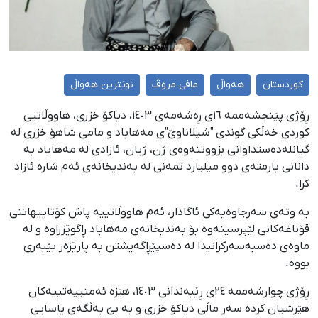
کوردستان
هەواڵ
مافی مرۆڤ
نوێترین هەواڵ
ڕۆژی پێنجشەممە ١٦ی ڕەشەمەی ١٤٠٣، دیاکۆ خزری، هاووڵاتیی
کوردی خەڵکی گوندی "شیلاناوێ"ی مەهاباد و مامی شاهۆ خزری لە
گیانلەدەستداوانی بزووتنەوەی ژن، ژیان، ئازادی لە مەهاباد بە
دانانی بارمتەی دوو میلیارد تمەنی لە بەندیخانەی ئەم شارە ئازاد
کرا.
بە وتەی سەرجاوەیەکی ئاگادار، ئەم هاووڵاتییە پاش کۆتاییهاتنی
قۆناغەکانی لێپرسینەوە بۆ بەندیخانەی مەهاباد ڕاگوێزراوە و لە
ماوەی دەسبەسەرکرانیدا لە دەسپێڕاگەیشتن بە پارێزەر بێبەری
بووە.
ڕۆژی چوارشەممە ٢٤ی ڕێبەندانی ١٤٠٣، هێزە ئەمنییەتییەکان
هێرشیان کردە سەر ماڵی دیاکۆ خزری و بە بێ بەڵگەی یاسایی