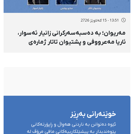
13:51 - 15 گەلاوێژ 2726
مەریوان؛ بە دەسبەسەرکرانی زانیار ئەسوار،
ئاریا مەعرووفی و پشتیوان تاتار ژمارەی
دەسبەسەرکراوانی سەرەڕۆیانە لە ئاوایی «نێ»
بۆ شەش کەس زیادی کرد
خوێنەرانی بەڕێز
ئێوە دەتوانن بە ناردنی هەواڵ و ڕاپۆرتەکانی
پێوەندیدار بە پیشێلکارییەکانی مافی مرۆڤ لە