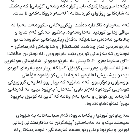
دیکەدا سووپرمارکتێک ناچار کراوە کە وشەی "کۆبانی[ کە یەکێک
لە شارەکانی ڕۆژاوای کوردستانە]" لەسەر دووکانەکەی لا ببات.
ئەم سەرچاوە ئاگادارە دەڵێت، ڕێگرییەکانی حکوومەت تەنیا لە
بیاڤی زمانی کوردیدا نەماوەتەوە، بەڵکوو خەڵکی ئەم شارە و
چالاکانی مەدەنی ساڵانێکە لەگەڵ ڕێگرییەکانی حکوومەت بۆ
بەڕێوەبردنی هەر چەشنە فێستیڤاڵ و شانۆیەکی فەرهەنگی –
هونەری کە بە زمانی کوردی بێت بەرەوڕوون. لە نوێترین حاڵەتدا
٢٣ی سەرماوەزی ١٤٠٣ پێش بە بەڕێوەچوونی شانۆیەکی هونەریی
تەنز لە "سالۆنی وەرزشیی کۆتۆل" گیرا کە بڕیار بوو بە زمای کوردی
بێت و پێشتریش لەلایەن فەرمانداریی کۆتۆلەوە مۆڵەتی
نووسراوی وەرگرتبوو. ئەم شانۆیە کە بڕیار بوو لەلایەن گرووپێکی
هونەریی کوردەوە لەژێر ناوی "بنەماڵ" بەڕێوە بچێ، بە فەرمانی
فەرمانداری کۆتۆل و تەنیا بەم وڵامە کە "نابێ لە کۆتۆل بەڕێوە
بچێ" هەڵوەشاوەتەوە.
سەرچاوەی کوردپا ڕایگەیاندووە؛ ئەم سیاسەتانە بە شێوەی
سیستماتیک و بە مەبەستی "پێشگرتن لە بەکارهێنانی زمانی
کوردی و بەڕێوەبردنی ڕێوڕەسمە فەرهەنگی- هونەرییەکان لە