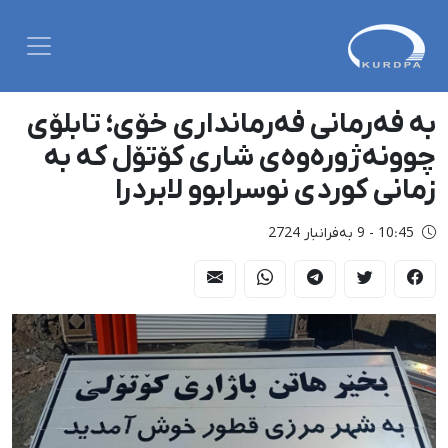
بە فەرمانی فەرمانداری خۆی؛ تابلۆی
چوونەژورەوەی شاری کۆتۆل کە بە
زمانی کوردی نوسرابوو لابردرا
10:45 - 9 بەفرانبار 2724