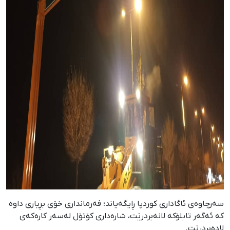
سەرچاوەی ئاگاداری کوردپا ڕایگەیاند؛ فەرمانداری خۆی بڕیاری داوە
کە ئەگەر تابلۆکە لانەبردرێت، شارەداری کۆتۆل لەسەر کارەکەی
لادەبردرێت.