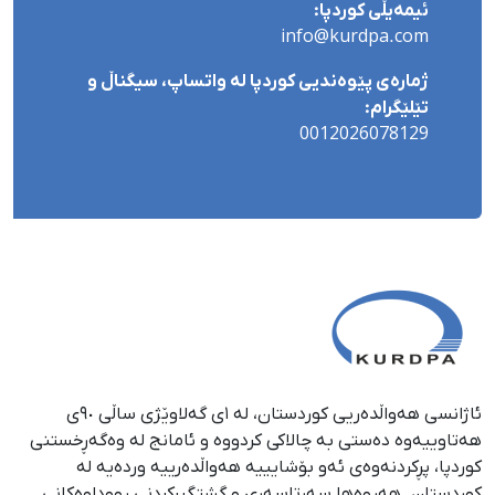
ئیمەیڵی کوردپا:
info@kurdpa.com
ژمارەی پێوەندیی کوردپا لە واتساپ، سیگناڵ و
تێلێگرام:
0012026078129
ئاژانسی هەواڵدەریی کوردستان، لە ١ی گەلاوێژی ساڵی ٩٠ی
هەتاوییەوە دەستی بە چالاکی کردووە و ئامانج لە وەگەڕخستنی
كوردپا، پڕكردنەوەی ئەو بۆشایییە هەواڵدەرییە وردەیە لە
كوردستان. هەروەها سەرتاسەری و گشتگیركردنی ڕووداوەكانی