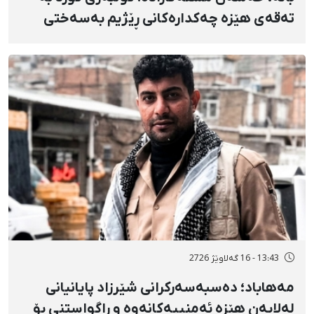
تەقەی هێزە چەکدارەکانی ڕێژیم بەسەختی
بریندار بوو
13:43 - 16 گەلاوێژ 2726
مەهاباد؛ دەسبەسەرکرانی شێرزاد پایانیانی
لەلایەن هێزە ئەمنییەکانەوە و ڕاگواستنی بۆ