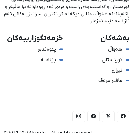
كوردستان و گواستنەوەی ڕاست و وردی ئەو ڕووداوانە بۆ ماڵپەڕ و
ڕاگەیەندنە هەواڵییەكانی دیكە لە گرینگترین ستراتیژییەكانی ئەم
ئاژانسە دێنە ئەژمار.
بەشەکان
خزمەتگوزارییەکان
هەواڵ
پێوەندی
کوردستان
پێناسە
ئێران
مافی مرۆڤ
©2011-2023 Kurdpa. All rights reserved