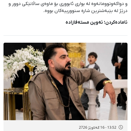
و دواکەوتوومانەوە لە بواری ئابووری بۆ ماوەی ساڵانێكی دوور و
درێژ لە بێبەشترین شارە سنوورییەکان بووە.
ئامادەکردن؛ ئەوین مستەفا‌زاده
13:52 - 16 گەلاوێژ 2726