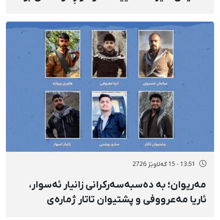
شوێنێکی ناڕوون
13:51 - 15 گەلاوێژ 2726
مەریوان؛ بە دەسبەسەرکرانی زانیار ئەسوار،
ئاریا مەعرووفی و پشتیوان تاتار ژمارەی
دەسبەسەرکراوانی سەرەڕۆیانە لە ئاوایی «نێ»