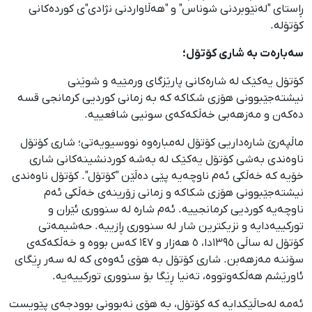
ڕاستای "لەنێوبردنی شوناس" و "هەڵاواردنی نژادی"ی کوردەکانی
کۆتۆلە.
سەبارەت بە شاری کۆتۆل؛
کۆتۆل یەکێک لە شارەکانی پارێزگای ورمێیە و شوێنی
نیشتەجێبوونی هۆزی شکاکە کە بە زمانی کوردیی کرمانجی قسە
دەکەن و مەزهەبی خەڵکەکەی سونیی شافعییە.
ماڵپەرێ شارەداریی کۆتۆل لەمبارەوە نووسیویەتی؛ شاری کۆتۆل
ناوەندی بەشی کۆتۆل یەکێک لە بەشە کوردنشینەکانی شاری
خۆیە کە خەڵکی ئەم ناوچەیە پێی دەڵێن "کۆتۆل". کۆتۆل ناوەندی
نیشتەجێبوونی هۆزی شکاکە و زمانی زۆرینەی خەڵکی ئەم
ناوچەیە کوردیی کرمانجییە. ئەم شارە لە سنووری ئێران و
تورکییەدایە و نزیکترین شار لە سنووری ڕازییە. حەشیمەتی
کۆتۆل لە ساڵی ١٣٩٥دا، ٥ هەزار و ١٤٧ کەس بووە و خەڵکەکەی
سۆننە مەزهەبن. شاری کۆتۆل بە هۆی ئەوەی کە لە سەر ڕێگای
ئاورێشم هەڵکەوتووە، تەنیا ڕێگا بۆ سنووری تورکییەیە.
ئەمە لەحاڵێکدایە کە کۆتۆل، بە هۆی نەبوونی بوودجەی پێویست