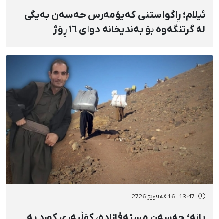
ئیلام؛ ڕاگواستنی کەیۆمەرس حەسەن بەیگی
لە گرتنگەوە بۆ بەندیخانە دوای ١٦ ڕۆژ
دەسبەسەرکرانی سەرەڕۆیانە و توندوتیژانە
13:47 - 16 گەلاوێژ 2726
بانه؛ حەسەن مستەفازادە، کۆڵبەری کورد بە