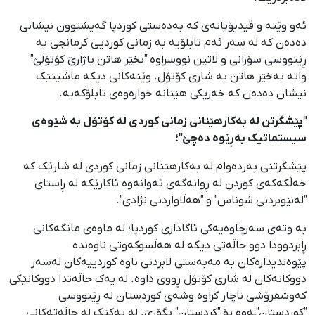
ئەو وێنە و ڤیدیۆیانەی کە بەدەستی کوردپا گەیشتوون نیشانی
دەدەن کە لە سەر ئەم تابلۆیە بە زمانی کوردیی کرمانجی بە
ڕێنووسی سۆرانی و لاتین نووسراوە "بخێر هاتن باژارێ کۆتۆلێ"
واتە بەخێر هاتن بە شاری کۆتۆل. وێنەکانی دیکە ماشینێک
نیشان دەدەن کە خەریکی هێنانە خوارەوەی تابلۆکەیە.
"پێشگرتن لە بەکارهێنانی زمانی کوردی لە کۆتۆل بە شێوەی
سیستماتیک بەڕێوە دەچێ"؛
پێشگرتنی بەردەوام لە بەکارهێنانی زمانی کوردی لە شارێک کە
خەڵکەکەی کوردن لە ڕوانەگەی ئەوانەوە ئاکارێکە لە ڕاستای
"لەنێوبردنی شوناس" و "هەڵاواردنی نژادی".
بە وتەی سەرچاوەیەکی ئاگاداری کوردپا؛ لە ماوەی مانگەکانی
ڕابردوودا دوو حاڵەتی دیکە لە هەڵسوکەوتی ناوەندە
پێوەندیدارەکان بە مەبەستی لابردنی ناوە کوردییەکان لەسەر
دووکانەکان لە شاری کۆتۆل ڕووی داوە. لە یەک حاڵەتدا دووکانێکی
کەوشفرۆشی ناچار کراوە وشەی کوردستان لە ڕێنووسی
"کوردستان"ـەوە بۆ "کردستان" بگۆڕێ. لە یەکێک لە حاڵەتەکانی