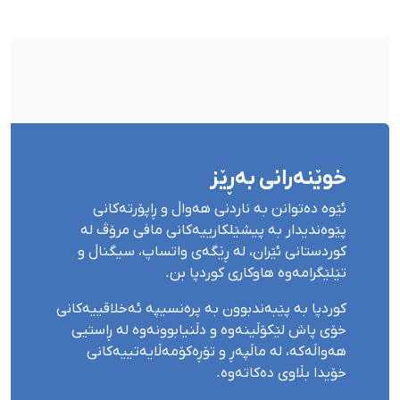
بۆ شەش کەس زیادی کرد
خوێنەرانی بەڕێز
ئێوە دەتوانن بە ناردنی هەواڵ و ڕاپۆرتەکانی
پێوەندیدار بە پیشێلکارییەکانی مافی مرۆڤ لە
کوردستانی ئێران، لە ڕێگەی واتساپ، سیگناڵ و
تێلێگرامەوە هاوکاری کوردپا بن.
کوردپا بە پێبەندبوون بە پرەنسیپە ئەخلاقییەکانی
خۆی پاش لێکۆڵینەوە و دڵنیابوونەوە لە ڕاستیی
هەواڵەکە، لە ماڵپەڕ و تۆڕەکۆمەڵایەتییەکانی
خۆیدا بڵاوی دەکاتەوە.