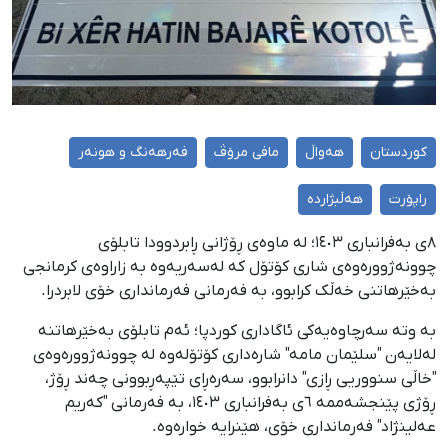
کوردستان
هەواڵ
مافی مرۆڤ
فەرهەنگ و هونەر
راپۆرت
هەڵبژاردە
٨ی بەفرانباری ١٤٠٣؛ لە ماوەی ڕۆژانی ڕابردوودا تابلۆی
چوونەژوورەوەی شاری کۆتۆل کە لەسەریەوە بە زاراوەی کرمانجی
بەخێرهاتنی خەڵک کرابوو، بە فەرمانی فەرمانداری خۆی لابردرا.
بە وتە سەرچاوەیەکی ئاگاداری کوردپا؛ ئەم تابلۆی بەخێرهاتنە
لەلایەن "سلێمان مامە" شارەداری کۆتۆلەوە لە چوونەژوورەوەی
"خاڵی سنووریی ڕازی" دانرابوو، سەرەڕای تێپەڕبوونی چەند ڕۆژ،
ڕۆژی پێنجشەممە ٦ی بەفرانباری ١٤٠٣، بە فەرمانی "کەریم
عەلینژاد" فەرمانداری خۆی، هێنرایە خوارەوە.