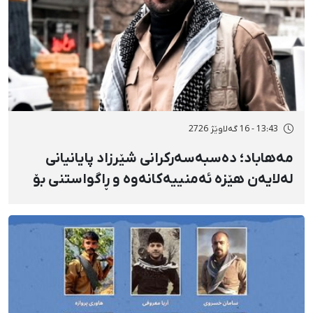
13:43 - 16 گەلاوێژ 2726
مەهاباد؛ دەسبەسەرکرانی شێرزاد پایانیانی
لەلایەن هێزە ئەمنییەکانەوە و ڕاگواستنی بۆ
شوێنێکی ناڕوون