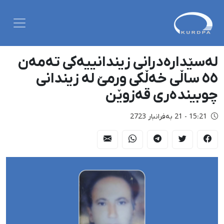
لەسێدارەدرانی زیندانییەکی تەمەن
٥٥ ساڵی خەڵکی ورمێ لە زیندانی
چوبیندەری قەزوێن
15:21 - 21 بەفرانبار 2723