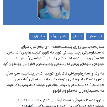
کوردستان
هەواڵ
مافی مرۆڤ
هەڵبژاردە
سەرلەبەیانیی ڕۆژی پێنجشەممە، ٢١ی بەفرانبار، سزای
لەسێدارەدرانی زیندانییەکی کورد بە ناوی "فلیت عابدی"، تەمەن
٥٥ ساڵ و کوڕی ئەسەد، خەڵکی گوندی "بەرەسپی" سەر بە
ناوچەی سۆمای ورمێ لە زیندانی چوبیندەری قەزوێن جێبەجێ کرا.
بە وتەی سەرچاوەیەکی ئاگاداری کوردپا، ئەم زیندانییە سێ ساڵ
پێش ئێستا بە تۆمەتی پێوەندیدار بە تاوانەکانی "ماددەی
هۆشبەر"، دەسبەسەر و دواتر لەلایەن ناوەندە دادوەرییەکانەوە
بە لەسێدارەدران مەحکووم کرابوو.
تاکوو ئێستا هەواڵی لەسێدارەدرانی ئەم زیندانییە لەلایەن
ناوەندە فەرمییەکان یان میدیا نێوخۆییەکانی ئێرانەوە