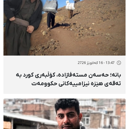
13:47 - 16 گەلاوێژ 2726
بانه؛ حەسەن مستەفازادە، کۆڵبەری کورد بە
تەقەی هێزە نیزامییەکانی حکوومەت
بەسەختی بریندار بوو