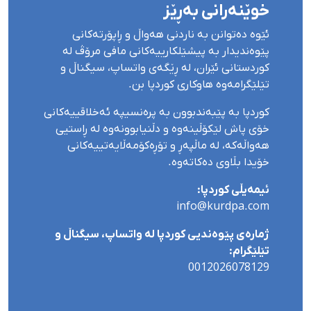
خوێنەرانی بەڕێز
ئێوە دەتوانن بە ناردنی هەواڵ و ڕاپۆرتەکانی
پێوەندیدار بە پیشێلکارییەکانی مافی مرۆڤ لە
کوردستانی ئێران، لە ڕێگەی واتساپ، سیگناڵ و
تێلێگرامەوە هاوکاری کوردپا بن.
کوردپا بە پێبەندبوون بە پرەنسیپە ئەخلاقییەکانی
خۆی پاش لێکۆڵینەوە و دڵنیابوونەوە لە ڕاستیی
هەواڵەکە، لە ماڵپەڕ و تۆڕەکۆمەڵایەتییەکانی
خۆیدا بڵاوی دەکاتەوە.
ئیمەیڵی کوردپا:
info@kurdpa.com
ژمارەی پێوەندیی کوردپا لە واتساپ، سیگناڵ و
تێلێگرام:
0012026078129