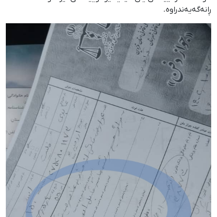
ڕانەگەیەندراوە.