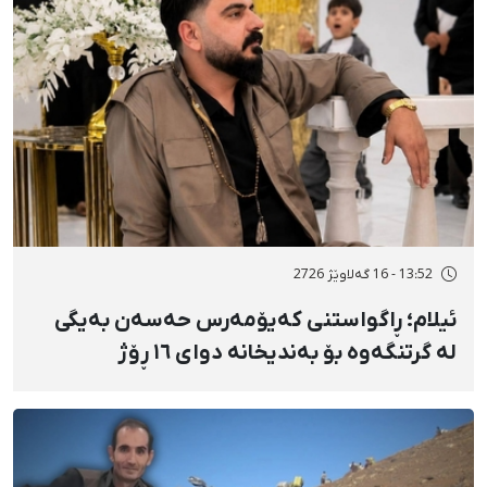
13:52 - 16 گەلاوێژ 2726
ئیلام؛ ڕاگواستنی کەیۆمەرس حەسەن بەیگی
لە گرتنگەوە بۆ بەندیخانە دوای ١٦ ڕۆژ
دەسبەسەرکرانی سەرەڕۆیانە و توندوتیژانە