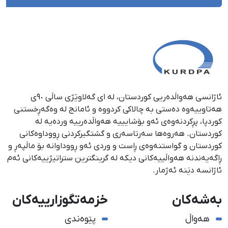
ئاژانسی هەواڵدەریی کوردستان، لە ١ی گەلاوێژی ساڵی ٩٠ی
هەتاوییەوە دەستی بە چالاکی کردووە و ئامانج لە وەگەڕخستنی
كوردپا، پڕكردنەوەی ئەو بۆشایییە هەواڵدەرییە وردەیە لە
كوردستان. هەروەها سەرتاسەری و گشتگیركردنی ڕووداوەكانی
كوردستان و گواستنەوەی ڕاست و وردی ئەو ڕووداوانە بۆ ماڵپەڕ و
ڕاگەیەندنە هەواڵییەكانی دیكە لە گرینگترین ستراتیژییەكانی ئەم
ئاژانسە دێنە ئەژمار.
بەشەکان
خزمەتگوزارییەکان
هەواڵ
پێوەندی