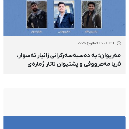
13:51 - 15 گەلاوێژ 2726
مەریوان؛ بە دەسبەسەرکرانی زانیار ئەسوار،
ئاریا مەعرووفی و پشتیوان تاتار ژمارەی
دەسبەسەرکراوانی سەرەڕۆیانە لە ئاوایی «نێ»
بۆ شەش کەس زیادی کرد