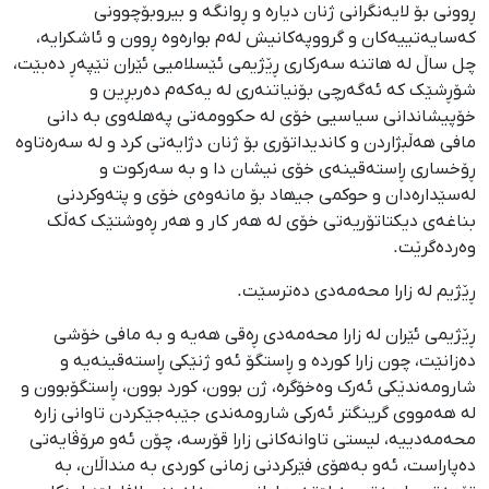
ڕوونی بۆ لایەنگرانی ژنان دیارە و ڕوانگە و بیروبۆچوونی
کەسایەتییەکان و گرووپەکانیش لەم بوارەوە ڕوون و ئاشکرایە،
چل ساڵ لە هاتنە سەرکاری ڕێژیمی ئێسلامیی ئێران تێپەڕ دەبێت،
شۆڕشێک کە ئەگەرچی بۆنیاتنەری لە یەکەم دەربڕین و
خۆپیشاندانی سیاسیی خۆی لە حکوومەتی پەھلەوی بە دانی
مافی ھەڵبژاردن و کاندیداتۆری بۆ ژنان دژایەتی کرد و لە سەرەتاوە
ڕۆخساری ڕاستەقینەی خۆی نیشان دا و بە سەرکوت و
لەسێدارەدان و حوکمی جیھاد بۆ مانەوەی خۆی و پتەوکردنی
بناغەی دیکتاتۆریەتی خۆی لە ھەر کار و ھەر ڕەوشتێک کەڵک
وەردەگرێت.
ڕێژیم لە زارا محەمەدی دەترسێت.
ڕێژیمی ئێران لە زارا محەمەدی ڕەقی ھەیە و بە مافی خۆشی
دەزانێت، چون زارا کوردە و ڕاستگۆ ئەو ژنێکی ڕاستەقینەیە و
شارومەندێکی ئەرک وەخۆگرە، ژن بوون، کورد بوون، ڕاستگۆبوون و
لە ھەمووی گرینگتر ئەرکی شارومەندی جێبەجێکردن تاوانی زارە
محەمەدییە، لیستی تاوانەکانی زارا قۆرسە، چۆن ئەو مرۆڤایەتی
دەپاراست، ئەو بەھۆی فێرکردنی زمانی کوردی بە منداڵان، بە