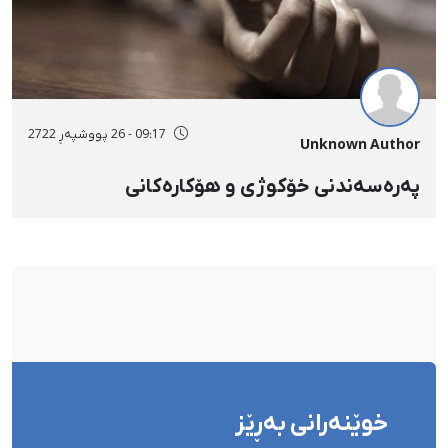
09:17 - 26 پووشپەڕ 2722
Unknown Author
پەرەسەندنی خۆکوژی و هۆکارەکانی
خوێنەرانی بەڕێز