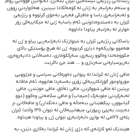
ڕێساکانی ڕێژیمی ئێسلامیی ئێران بکەین، دەتوانین قووڵایی زوڵم
و ستەم بەڕانبەر بە ژنان لە کۆمەڵگادا ببینین، ھەڵاواردنی ڕوون
و لەبەرانبەری یاسا و مافێکی فەرمی بەخۆی گرتووە و رێژیمی
ئێران بە دەستدوەداوێنی ئەم یاسایە ژنی لە جێگاییەکی زۆر
خوارتر لە بەرانبەر پیاودا داناووە.
یاساکانی ڕێژیمی ئێران بە شێوازێک نابەرانبەریی پیاو و ژن لە
ھەموو بواریکەوە دیاری کردووە، ژن لە ھیچ پۆستێکی باڵای
حکوومەتدا وەکوو ڕێبەری، سەرککۆماری، دەسەڵاتی دادپەروەری،
بەرپرسیارەتی سەربازی و ... هتد جێ ناگرێت.
مافی ژنان لە ئێراندا لە پێوانی دەورەکانی سیاسی و مێژوویی
جۆرواوجۆر گۆڕانکارییەکی زۆری بەسەردا ھاتووە، ئەم مافانە
بریتین لە مافی شووکردن، مافی تەڵاق، مافی خوێندن، مافی
لەبەرکردنی جلوبەرگ (حیجاب) و مافی سڵامەتی وەکوو (دوو
گیانبوون، پێکھێنانی بنەماڵە و مافی دەنگدان) و مافەکانی تر
دەبێت، بەپێی ڕیپۆرتی جیھانییەکان لە نێوان ١٣٥ وڵاتدا ئێران
پلەی ١٢٧می لە بواری نابەرانبەری نێوان ژن و پیاودا ھێناوە.
ھێندێک لەو کارانەی کە دژی ژنان لە ئێراندا بەکاری دێنن، بە