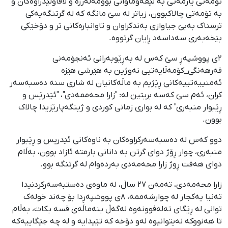
تۆمەتی یارمەتی بە لێقەوماوانی بوومەلەرزە و لافاولێدراوەکان و
بە تۆمەتی چالاکبوون، زیاتر لە سێ مانگە کە لە گرتنگەیەکی
ترسناک بەبێ جیاوازی بەندکراوان و تاوانبارەکانی تر و دۆخێکی
بێخەبەری سەداسەد ڕایان گرتووە.
٢ی پووشپەڕ سێ کەس لە بەڕێوبەرانی ئەنجۆمەنی
فەرھەنگی_کۆمەڵایەتیی نەوژین بە ھێرشی ھێزە
ئەمنییەتییەکانی ڕێژیم بە ماڵەکانیان لە شاری سنە دەسبەسەر
کران، ئەم سێ کەسە بریتین لە: "زارا محەممەدی"، "ئێدرێس و
ڕێبوار منبەری" کە لە بواری زمانی کوردی و ژینگەپارێزیدا چالاک
بوون.
دوو کەس لە دەسبەسەرکراوەکان بە ناوەکانی ئێدریس و ڕێبوار
منبەری، چوار ڕۆژ دوای گرتن بە دانانی بارمتە ئازاد بوون، بەڵام
دوای ھەفت ڕوژ زارا محەمەدی بەردەوام لە گرتنگە بوو.
زارا محەمەدی، تەمەن ٢٧ ساڵ، لە ماوەی دەستبەسەرکردنیدا
تەنیا یەکجار لە چوارشەممە، ٨ی پووشپەڕدا بۆ چەند خولەک
توانی لە ڕێگای تەلەفوونەوە لەگەڵ بنەماڵەی قسە بکات، بەڵام
تا هەنووکە نەیتوانیوە لەو دۆخە کە تێیدایە و لە چە جێگاییەکە