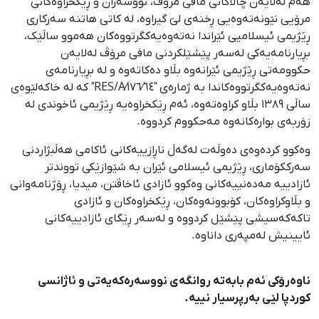
ھەم لەلایەن چالاکانی مافی مرۆڤ، نووسەران و ڕێکخراوەکانی
مرۆیی نێونەتەوەیی ڕخنەی لێ گیراوە، لە کاتی هاتنە سەرکاری
ڕێژیمی ئیسلامیی ئێراندا نەتەوەیەکگرتووەکان ھەموو ساڵێک،
بڕیارنامەیەکی لەسەر پێشێلکردنی مافی مرۆڤ لەلایەن
حکوومەتی ڕێژیمی ئێرانەوە بڵاو دەکاتەوە و لە بڕیارنامەی
نەتەوەیەکگرتووەکاندا بە ژمارەی "١٧٦⁄٦٤⁄RES/A" کە لە خاکەلێوەی
ساڵی ١٣٨٩ بڵاو کراوەتەوە، ئەم ڕێکخراوەیە ڕێژیمی ئاخوندی لە
زۆربەی بوارەکانەوە مەحکووم کردووە.
وەکوو کردەوەی دەوڵەت لەگەڵ ناڕازییەکانی ئاکامی ھەڵبژاردنی
سەرککۆماری، ڕێژیمی ئیسلامی ئێران بە شێوازێکی تووندتر
ئازادییە مەدەنییەکانی وەکوو ئازادی ئاخاڤتن، میدیا، ڕۆژنامەوانی
و بڵاوکراوەکان، کۆبوونەوەکان، ڕێکخراوەکان و ئازادی
تاکەکەسیشی پێشێل کردووە و لەسەر ڕێگای ئازادییەکانی
ئایینیش لەمپەری داناوە.
ناوەرۆکی ئەم بابەتە روانگەی نووسەرەکەیەتی و ئاژانسی
کوردپا لێی بەرپرسیار نییە.