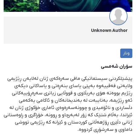
Unknown Author
وتار
سۆران شەمسی
پێشێلکردنی سیستماتیکی مافی سەرەکەی ژنان لەلایەن ڕێژیمی
ولایەتی فەقییەوە بەپێی یاسای بنەڕەتی و یاساکانی دیکەی
ڕێژیم بووەتە ھۆی بەربڵاوی و قووڵایی زیاتری سەرەڕۆییەکانی
ئەو ڕێژیمە، بەتایبەت لە بەندیخانەکان و ئاکامی یەکەمی
دڵساردی و نائۆمیدی و چوونەسەرەوەی ئاماری خۆکوژی ژنان لە
ئێراندا، بەڵام شتێک کە زۆر لەبەرچاو و ڕوونە، خۆڕاگری و ڕاوەستانی
ژنانی دڵێری ڕۆژهەڵاتی کوردستان و ئێرانە کە ڕێژیمی تووشی
داماوی و سەرشۆڕی کردووە.