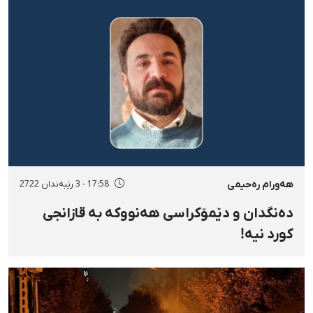
هەورام رەحیمی
17:58 - 3 رێبەندان 2722
دەنگدان و دێمۆکراسی هەنووکە بە قازانجی
کورد نیە!