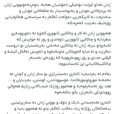
ژنان لەناو ئێراندا دۆخێکی ناخۆشیان ھەیە، باوەڕبەخۆبوونی ژنان
لە بڕیارەکانی خۆیان و پەیوەندیدار بە مافەکانی خۆیان و
سەبارەت بە کاریگەریی دەوڵەت ئەگەر بە سیاسەتی ھەڵاواردنی
پۆزەتیڤ نەبێت، کەمڕەنگە.
هەبوونی ژنان لە کار و چالاکیی ئابووری گەورە لە دەورووبەری
سفردایە و چالاکیی ئابووریی ناوەندی و زۆر لە خواریش کە
لەبەرچاو نییە، ژنان لە چالاکیی مەدەنی بەربەستیان بۆ دروست
دەکرێت و لە شارە گەورەکان ماونەتەوە و ئەویش لەگەڵ کێشە و
گرفتی جددی و زۆر ڕووبەڕوویە کە زۆربەی بەستەر
چالاکییەکانیانی لێ ئەستاندووە.
بەڵام لە بەرانبەردا ئاماری دەستدرێژی بۆ سەر ژنان و کچان لە
تەمەنە جۆرواوجۆرەکاندا، خۆسووتاندن، کوشتن، بەردباران و ...
هتد زۆر لەسەرەوەیە و ھەموو ڕۆژێک میدیاکانی ڕێژیم ھەواڵی
ڕووداوێکی دڵتەزێن بڵاو دەکەنەوە.
ئاماری لەدەسدانی دایک و باوک و بوونی ژنان بە سەرپرشتیی
بنەماڵەکان ڕۆژانە زیاد دەکات، ئەگەر چاو لە هەموو یاسا و