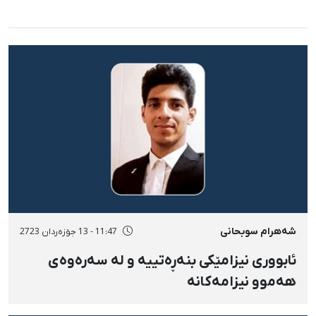
شەهرام سوبحانی
11:47 - 13 جۆزەردان 2723
ئابووری نیزامێکی بنەڕەتییە و لە سەرەوەی
هەموو نیزامەکانە