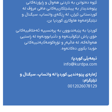
ئێوە دەتوانن بە ناردنی هەواڵ و ڕاپۆرتەکانی
پێوەندیدار بە پیشێلکارییەکانی مافی مرۆڤ لە
کوردستانی ئێران، لە ڕێگەی واتساپ، سیگناڵ و
تێلێگرامەوە هاوکاری کوردپا بن.
کوردپا بە پێبەندبوون بە پرەنسیپە ئەخلاقییەکانی
خۆی پاش لێکۆڵینەوە و دڵنیابوونەوە لە ڕاستیی
هەواڵەکە، لە ماڵپەڕ و تۆڕەکۆمەڵایەتییەکانی
خۆیدا بڵاوی دەکاتەوە.
ئیمەیڵی کوردپا:
info@kurdpa.com
ژمارەی پێوەندیی کوردپا لە واتساپ، سیگناڵ و
تێلێگرام:
0012026078129