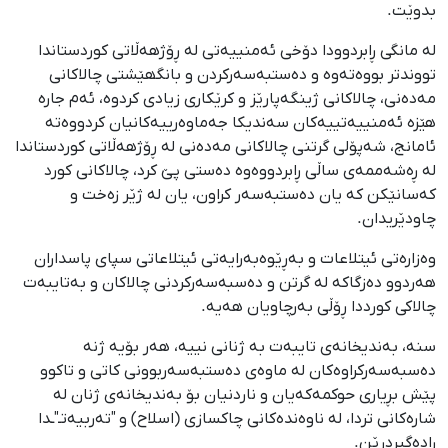
بدوێت.
لە مانگی ڕابردوودا دۆخی ئەمنییەتی لە ڕۆژهەڵاتی کوردستاندا
تووندتر بووەتەوە و دەستبەسەرکردن و بانگھێشتی چالاکانی
مەدەنی، چالاکانی ژینگەپارێز و کرێکاری زیادی کردوە، ئەم جارە
ھێزە ئەمنییەتییەکان سەندیکا جەماوەرییەکانیان کردووەتە
ئامانج، شەپۆلی گرتنی چالاکانی مەدەنی لە ڕۆژهەڵاتی کوردستاندا
لە ڕەشەممەی ساڵی ڕابردووەوە دەستی پێ کرد، چالاکانی کورد
کەسانێکن کە یان دەستبەسەر کراون، یان لە ژێر زەخت و
چاودێریدان.
وەزارەتی ئیتلاعات و بەڕێوەبەرایەتی ئیتلاعاتی سپای پاسداران
ھەردوو دەزگاکە لە گرتن و دەسبەسەرکردنی چالاکان و بەتایبەت
چالاکی کورددا ڕۆڵی بەرچاویان ھەیە.
سنە، بەندیخانەی تایبەت بە ژنانی نییە، ھەر بۆیە ژنە
دەسبەسەرکراوەکان لە ماوەی دەستبەسەربوونی کاتی و تاکوو
پێش بڕیاری حوکمەکەیان و ناردنیان بۆ بەندیخانەی ژنان لە
شارەکانی تردا، لە ناوەندەکانی چاکسازی (اسلاح) و "تەربیەتـ"ـدا
ڕادەگیردرێن.