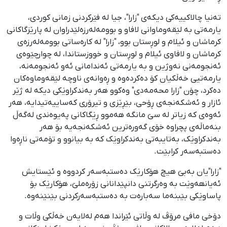
تەنیا چالاکییەکی دیکەی "زارا"، جیا لە فێرکردنی زمانی کوردی،
یارمەتی بە لێقەوماوانی لافاو و بوومەلەرزەلێدراوان لە پارێزگاکانی
کرماشان و ئیلام و لوڕستان بوو، "زارا" لە کارەساتی بوومەلەرزەی
کرماشان و لافاوی ئیلام و لوڕستان و خووزستاندا، لە چوارچێوەی
ئەنجومەنی نەوژین و بە یارمەتی ئەندامانی ئەو ئەنجومەنە،
یارمەتیی خەڵکیان کۆ دەکردەوە و ڕەوانەی ناوچە لێقەوماوەکان
دەکرد، چۆن "زارا محەمەدی" وەکوو ھەر بەندکراوێکی دیکە لە ژێر
ئازار و ئەشکەنجەی ڕۆحی، بێڕێزی و تیرۆری کەساییەتیدایە، ھەر
ئەوەی کە زیاتر لە سێ مانگە ھەموو ڕێگاکانی پەیوەندی لەگەڵ
بنەماڵەی پچراوە خۆی گەورەترین ئەشکەنجەیە بۆ ھەر
بەندکراوێک، بەتایبەتی بەندکراوێک کە بە بیانوو و تۆمەتی ناڕەوا
دەستبەسەر کرابێت.
"زارا"یان بەبێ ھیچ ھۆکارێک دەستبەسەر کردووە و ئێستایش
ئەیانھەوێت بە وەرگرتنی دانپێدانانی زۆرەملێ، ھۆکارێک بۆ
پاساوێکی بێبنەما سەبارەت بە دەستبەسەرکردنی بێنێنەوە.
دۆخی مافی مرۆڤ لە وڵاتی ئێراندا ھەم لەلایەن خەڵکی وڵات و