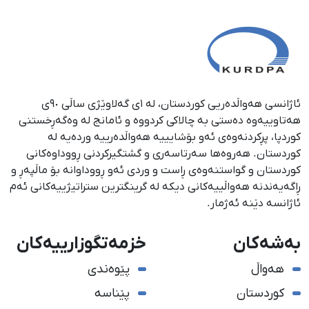
ئاژانسی هەواڵدەریی کوردستان، لە ١ی گەلاوێژی ساڵی ٩٠ی
هەتاوییەوە دەستی بە چالاکی کردووە و ئامانج لە وەگەڕخستنی
كوردپا، پڕكردنەوەی ئەو بۆشایییە هەواڵدەرییە وردەیە لە
كوردستان. هەروەها سەرتاسەری و گشتگیركردنی ڕووداوەكانی
كوردستان و گواستنەوەی ڕاست و وردی ئەو ڕووداوانە بۆ ماڵپەڕ و
ڕاگەیەندنە هەواڵییەكانی دیكە لە گرینگترین ستراتیژییەكانی ئەم
ئاژانسە دێنە ئەژمار.
بەشەکان
خزمەتگوزارییەکان
هەواڵ
پێوەندی
کوردستان
پێناسە