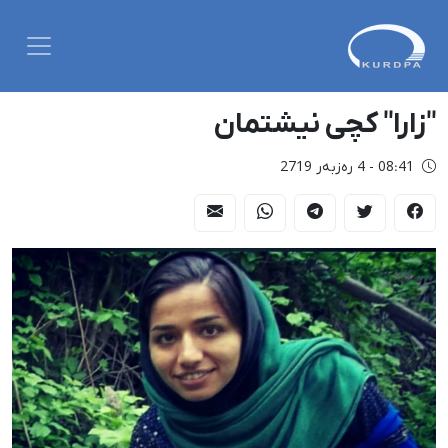
"زارا" کچی نیشتمان
08:41 - 4 رەزبەر 2719