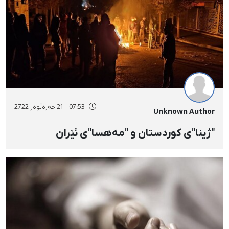
07:53 - 21 خەزەڵوەر 2722
Unknown Author
"ژینا"ی کوردستان و "مەهسا"ی ئێران