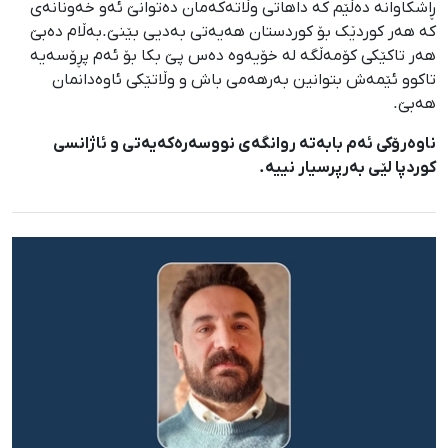
ڕاشکاوانە دەڵێم کە داهاتی وڵاتەکەمان دەتوانێ ئەو خەونانەی
کە هەر کوردێک بۆ کوردستان هەیەتی بەدیی بێنێ.بەڵام دەبێ
هەر تاکێکی کۆمەڵگە لە خۆیەوە دەس پێ بکا بۆ ئەم پڕۆسەیە
تاکوو ئێمەش بتوانین بەرهەمی باش و وڵاتێکی ئاوەدانمان
هەبێ.
ناوەرۆکی ئەم بابەتە روانگەی نووسەرەکەیەتی و ئاژانسی
کوردپا لێی بەرپرسیار نییە.