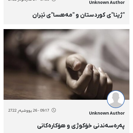
Unknown Author
"ژینا"ی کوردستان و "مەهسا"ی ئێران
09:17 - 26 پووشپەڕ 2722
Unknown Author
پەرەسەندنی خۆکوژی و هۆکارەکانی