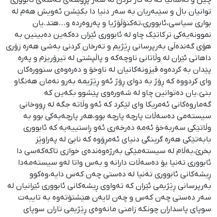
توانیان باڵ و سێبەریان بە سەر دنیا دا بکێشن ئەویش هەم لە
بواری سیاسی،ئابووری،تەکنۆڵۆژیا و پەروەردە و...هتد.یان
نموونەیەکی تر کاتێک چاو لە ئابووری ئێران دەکەین دەبینین بە
هۆی گەندەڵی بەرپرسانی ڕێژیم و تەرخان کردنی بەشی هەرە زۆری
داهاتی ئێران لە وڵاتانی ناوچەکە و پاڵپشتی لە تیرۆریزم و پەرە
پێدان بە کردەوە قیزونەکانیان لە ناوخۆ و دەرەوەی سنوورەکان
وای کردووە کە ڕۆژ بە دوای ڕۆژ ئەو ڕێژیمە بەرو نەمان هەنگاو
بنێ.یان دەتوانین چاو لە شەورەوی پێشوو بکەین کە
گەماروەکانی ئەمریکا وای لێکرد کە ئەو وڵاتە جگە لە ڕووخانی
سیستەمی دەسەڵات پارچە پارچە بوو،هەر پارچەیەکی بوو بە
وڵاتێکی سەربەخۆ ئەمە دەرخەری ئەو ڕاستییەیە کە ئابووری
بابەتێکی هەرە گرینگی دنیای ئەمڕۆوە کە نابێ لە پەراوێز
بخرێ،بەڵام لە سیستەمێکی بەرژەوەندەی خوازی تاکەکەسی دا
ئابووری تەنیا بۆ دەسەڵات دارانە و بەس واتا لەو سیستەمەدا
ڕیشەکانی ئابووری تەنیا لە دەستی چەن کەس دایە،وەکوو
بەرپرسانی ڕێژیمی ئێران کە تەواوی ڕیشەکانی ئابووری ئێرانیان لە
سەر دەستی چەن کەس و چەن لایەن هێشتۆتەوە بە تایبەت
سوپای پاسداران چونکە زامنی مانەوەی ڕێژیمی تاران سوپای