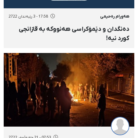
هەورام رەحیمی
17:58 - 3 رێبەندان 2722
دەنگدان و دێمۆکراسی هەنووکە بە قازانجی
کورد نیە!
07:53 - 21 خەزەڵوەر 2722