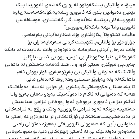
مێتۆدە وڵاتێکی پێشکەوتوو لە بواری گەشەی ئابووریدا پێک
بێنین.دەتوانین بڵێن کە ئابووری ڕیشەیە،کۆڵەکەیە،سەرچاوە
ئابوورییەکان بریتییە لە:(نەوت، گاز، گەشتیاری، موسەلەسی
ئابووری واتا"بیمە،بانکەکان،بوورس"
ماڵیات،کشتووکاڵ،ئاژەڵداری،وزە، هەناردەکردنی بەرهەمی
جۆراوجۆر بۆ وڵاتان،بانگهێشت کردنی سەرمایەداران بۆ
وڵات،تەرخان کردنی سەرمایە لە دەرەوەی وڵات بەتایبەت لە بانکە
گەورەکانی دنیا وەکوو:ئاڕ.بی.ئێس، یوو.بی.ئێس، باڕکلیز،
جەی.پی.مۆرگێن، سیتی گرۆ، و... هتد.ئەمانە بەشێکن لە داهاتی
وڵاتێک کە دەتوانی وڵاتێکی پێ بەڕێوەبەری،لاواز بوونی ئەم
داهاتگەلە ولە پەراوێز خستنی،وهەروها گەندەڵی ماڵی
کاربەدەستان حکوومەتی،کاریگەری زۆر خراپی لە سەر دەوڵەتێک
هەیە کە دەتوانێ لە ئاکام دا دەوڵەتێک بەرەو نەمان بەرێ واتا
ئەگەر نیزامی ئابووری بڕووخێ ئەوا ڕووخانی نیزامی سیاسیش
حەتمییە چونکە ئەوە نیزامی ئابوورییە ڕەنگ و ڕۆح بە نیزامەکانی
تر دەبەخشێ،سیاسەتەکانی ئۆرگانەکانی تر دادەڕێژی.لە ڕاستی دا
دەتوانین بڵێن کە هەبوونی ئابووریەکی بەهێزە دەتوانێ زامنی
مانەوەی دەوڵەتێک بێ لە ئاستی زلهێزەکانی دنیا.بۆ نموونە:وڵاتی
چین و ئەڵمانیا کە بە کار کردن لە سەر پڕۆسەی گەشەی ئابووری