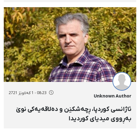
08:23 - 1 گەلاوێژ 2721
Unknown Author
ئاژانسی کوردپا، ڕچەشکێن و دەلاقەیەکی نوێ
بەڕووی میدیای کوردیدا