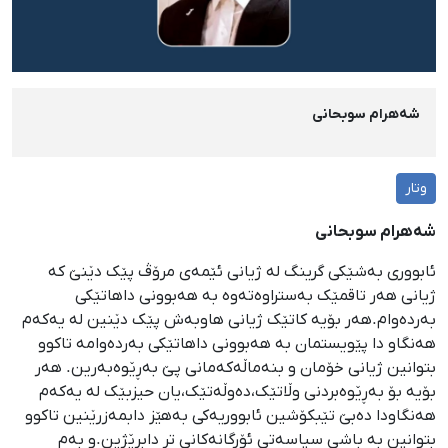
شەهرام سوبحانی
وتار
شەهرام سوبحانی
ئابووری بەشێکی گرینگ لە ژیانی ئێمەی مرۆڤ پێک دێنێ کە
ژیانی هەر تاقمێک بەستراوەتەوە بە هەبوونی داهاتێکی
بەردەوام.هەر بۆیە کاتێک ژیانی هاوبەش پێک دێنین لە یەکەم
هەنگاو دا پێویستمان بە هەبوونی داهاتێکی بەردەوامە تاکوو
بتوانین ژیانی خۆمان و بنەماڵەکەمانی پێ بەڕێوەبەرین. هەر
بۆیە بۆ بەڕێوەبردنی وڵاتێک،دەوڵەتێک،یان حیزبێک لە یەکەم
هەنگاودا دەبێ تێبکۆشین ئابووریەکی بەهێز دابمەزرێنین تاکوو
بتوانین بە باشی سیاسەتی ئۆرگانەکانی تر دابڕێژین.و بەم