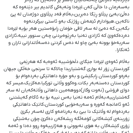
بەسەرمان دا خاڵی کەن.لێرەدا وتەیەکی گاندیم بیر دێتەوە کە
دەڵێ:بەبێ پێڵاو ڕێگا دەبڕین،بەڵام قەد پێڵاوی دوژمنان لە پێ
ناکەین.هیوادارم ئێمەش ڕۆژێک بەو ئاستی بیرکردنەوە
بگەین.کە دەبێ لە سەر لاقی خۆمان ڕابۆەستین هەر بۆیە لێرەدا
دەردەکەوێ کە ئازادی تەنیا بەڕێوەبردنی چەن سنوور نییە،ئازادی
سەربەخۆ بوونە بەبێ چاو لە دەس کردنی دەسەڵاتدارانی تاران و
ئەنکارا.
بەڵام ئەوەی لێرەدا جێگای دڵخۆشییە ئەوەیە کە هەرێمی
کوردستان زۆر لە بواری گەشتیاریدا چالاکە تا سرنجی خەڵکی جیهان
بەرەو کوردستان ڕابکێشێ و بەو جۆرە داهاتێکی بەردەوام بۆ
کوردستان دەستەبەر بکات.وەکوو وڵاتی تورکیا،مەکزیک،میسر کە
دوای فرۆشی (نەوت وگاز)دووهەمین داهاتی وڵاتەکەیان لە سەر
گەشتیارییە،بەڵام ئەمە تەنیا بەس نییە بۆ بە ئاکام گەیشتنی
ئەو ئامانجە گەورە و سەربەخۆیی کوردستان،کاتێک داهاتێکی
بەردەوام لە وڵاتێک دا ببێ بە بەرنامەو کاری لەسەر بکرێ
زۆرینەی کێشەکانی کۆمەڵگە ڕیشەکەن دەکرێ.چۆن بەشێکی
زۆری کێشەکان بە هۆی نەبوونی و هەژارییەوە ڕوو دەدا و ئەمە
ئەرکی دەسەڵات دارانە کە دەبێ لە فیکری خەڵک و وڵات دا بن تا