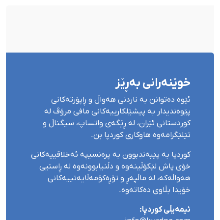
خوێنەرانی بەڕێز
ئێوە دەتوانن بە ناردنی هەواڵ و ڕاپۆرتەکانی
پێوەندیدار بە پیشێلکارییەکانی مافی مرۆڤ لە
کوردستانی ئێران، لە ڕێگەی واتساپ، سیگناڵ و
تێلێگرامەوە هاوکاری کوردپا بن.
کوردپا بە پێبەندبوون بە پرەنسیپە ئەخلاقییەکانی
خۆی پاش لێکۆڵینەوە و دڵنیابوونەوە لە ڕاستیی
هەواڵەکە، لە ماڵپەڕ و تۆڕەکۆمەڵایەتییەکانی
خۆیدا بڵاوی دەکاتەوە.
ئیمەیڵی کوردپا: