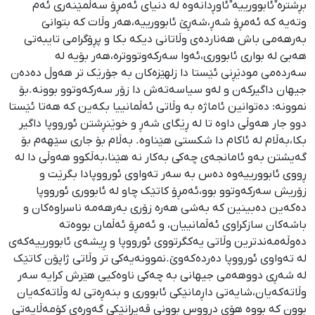
بڕشترە"ئابوورییە"ئاوڕدانەوە لە دنیای ئەمڕۆ سەڵمێنەری ئەم
وتەیە کە ئەمڕۆ شەڕ،شەڕێ ئابوورییە،هەر وڵات کە بتوانێ
بەرهەمی باش هەناردەی وڵاتانی دیکە بکا و پڕۆگرامی تایبەتی
هەبێ لە بواری ئابووری،ئەوا سەرکەوتووترە،هەر بۆیە لە
سەردەمی مودێڕنی ئێستا دا زلهێزەکان بە جۆرێک تر هەوڵ دەدەن
جیهان داگیرکەن و لەو سیاسەتەش دا زۆر سەرکەوتوو بوونە.بۆ
نموونە: دەتوانین ئاماژە بە وڵاتی ئەڵمانییا بکەین کە هەتا ئێستا
دوو جار هەوڵی داوە تا لە ڕێگای شەڕ و خوێنڕشتن ئورووپا داگیر
بکا،بەڵام لە ئاکام دا شکستی هێناوە. بەڵام بۆ جاری سێهەم بۆ
گەیشتن بەو ئامانجەی چەکی بەکار نه هێنا،بەڵکوو هەوڵی دا لە
ڕووی ئابوورییەوە دەس بە سەر تەواوی ئورووپادا بگرێت و
زۆریش سەرکەوتوو بوو،ئەمڕۆ کاتێک چاو لە ئابووری ئورووپا
دەکەین دەبینین کە بەشی هەرە زۆری بەرهەمە ناسراوەکان و
باشەکان سازکراوی ئەڵمانییان، و ئەمڕۆ ئەڵمان بووەتە
دەوڵەمەندترین وڵاتی یەکگرتووی ئورووپا و ڕیشەی ئابوورییەکەی
لە تەواوی ئورووپا دەردەکەوێ.نموونەیەکی تر وڵاتی ژاپۆن کاتێک
لە شەڕی دووهەمی جیهانی بە چەکی ناوەکیی هێرش کرایە سەر
وڵاتەکەیان،شایەتی داڕمانێکی ئابووری و بنەڕەتی لە وڵاتەکەیان
بوون کە بووە هۆی درووس بوونی قەیرانێکی گەورەی کۆمەڵایەتی