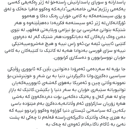
پاسدارانە و سوپای پاسدارانیش ڕاستەخۆ لە ژێر ڕەکەیفی کەسی
یەکەمی ڕێژیم"عەلی خامەنەیی"دایە،کە وەکوو مافیا خەڵک و لەق
و پۆی سیستەمەکە بە کامی خۆیان ڕەنگ دەکا و هەموو
ئۆرگانەکان لە ژێر ئەو سیستەمە فکریەدا دەهێڵێتەوە و هەر
شتێکە بتوانێ مەترسی بێ بۆ نیزامی ویلایەتی فەقهیــ لە نێوی
دەبن وەک پاپەکان کە دەیانگووت:هەر شتێک گەر لە دەرەوی
کتێبی ئایینی ئێمە بێ،ئەو ڕاس نییە و هیچ مەشروعییەتێکی
نییە؛و سزای قورسی بەدوادا هەیە لە کاتێک دا کتێبەکان بە کامی
خۆیان نووسرابوون و دەسکاری کرابوون.
جا بۆیە لە سەردەمی ئەمڕۆدا دەتوانین بڵێن کە ئابووری ڕۆڵێکی
سیاسیی دەگێڕێ،واتا داگیرکردنی دنیا بە بێ شەڕ و خوێنڕشتن،بۆ
نموونە:وڵاتی چین و ئەمریکا بەهۆی گەشەی ئابوورییەکەیان
توانیویانە سێبەری خۆیان بە سەر دنیا ڕا بکێشن.کاتێک لە بازاڕ
چاو لە هەر کەل و پەلێک دەکەیی بۆت دەردەکەوێ کە بەشی
هەرە زۆریان سازکراوی ئەم وڵاتانەیە،دەکرێ بەم مێتۆدە باسی
بکەین کە سیاسەتی ئێستای دنیا گۆڕاوە وەکوو ڕابردوو نییە کە
بە هێزی چەک وڵاتێک داگیرکەی،ڕاستە قەڵەم تا چەکی لە پشت
نەبێ بە ئاکام ناگا،بەڵام ئەوەی لە چەک بە