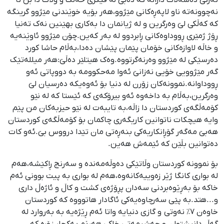
نەچوونەتە ناو لاپەڕەکانی مێژوو،هەر بۆیە خوێندنی مێژوو گرینگە
کە کەڵکی لێ وەرگرین و لە ژیانمان دا بەکاری بهێنین نەک تەنیا
ڕۆژ ژمێری ڕووداوەکانی ڕابردوو لە بەر کەین.چۆن مێژوو ئاوێنەیە
و خاڵە لاوازەکانی خۆمان پێمان پێشان دەدا،بەڵام حاشا کورد
دەرسێکی لە مێژوو وەرنەگرتووە.وەک هیتلێر دەڵێ:هەر میللەتێک
گەر مێژوویی خۆیی نەزانێ ئەوا مەحکوومە بە دووپاتی ئەو
ڕووداوانە.نموونەکان زۆرن لە دنیا بۆ ئەوەیکە دەرسیان لێ
وەرگرین،بەڵام بە داخەوە ئەو بیرۆکەی کە ئێستا کە لە نێو
کۆمەڵگەی کوردستان دا زاڵە،بە تایبەت لە نێو حیزبەکان من پێم
وایە هیچکات ناتوانین کاریگەری چاکمان بۆ کۆمەڵگەی کوردستان
هەبێ مەگەر گۆڕانکاریەکی بنەڕەتی مان تێدا درووس بێ.ئەو کات
دەتوانین بڵێن کە ئێمەش هەین.
بۆ نموونە کوردستان وڵاتێکی دەوڵەمەندە و سەرنج ڕاکێشە،هەم
لە بواری کانگا ژێر زەوییەکانەوە،هەم لە بواری بە پیت بوونی ئەم
خاکە بۆ بەڕێوەبردنی سەدان پڕۆژەی کشت و کاڵ و ئاژەڵ داری
و...هتد.بە پێی سەرچاوەیەکی ئاگادار هاتوووە کە کوردستان
خاوەن ۷٪ نەوتی و گازی دنیایە واتا ئەم ڕێژەیە بە بەروارد لە
گەڵ دانیشتوان و حەشیمەتی خاکی هەرێم یەکجار زۆرە کە