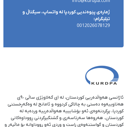
info@kurdpa.com
ژمارەی پێوەندیی کوردپا لە واتساپ، سیگناڵ و
تێلێگرام:
0012026078129
ئاژانسی هەواڵدەریی کوردستان، لە ١ی گەلاوێژی ساڵی ٩٠ی
هەتاوییەوە دەستی بە چالاکی کردووە و ئامانج لە وەگەڕخستنی
كوردپا، پڕكردنەوەی ئەو بۆشایییە هەواڵدەرییە وردەیە لە
كوردستان. هەروەها سەرتاسەری و گشتگیركردنی ڕووداوەكانی
كوردستان و گواستنەوەی ڕاست و وردی ئەو ڕووداوانە بۆ ماڵپەڕ و