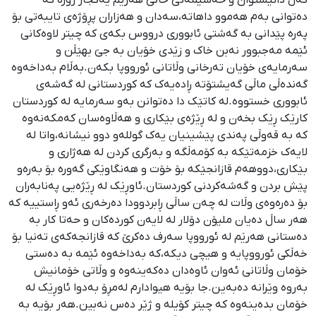
دەتوانی بەم هەموو داهاتە،سەدان و هەزاران پڕۆژەی تایبەتی بۆ
پەرە پێدانی بە گەشتی ئابووری درووس بکەی کە چیتر لاوەکانی
ئێمە مەجبوور نەبن خاک و زێدی خۆیان بە جێ بهێڵن و
سەرمایەی خۆیان تەرخانی وڵاتانی ئورووپا بکەن.بەڵام بەداخەوە
گەندەڵی ماڵی گەیشتۆتە ڕادەیەک کە کوردستانی لە گەشەی
ئابووری خستووە.لە کاتێک دا دەتوانن بەو سەرمایە لە کوردستان
کارێک ڕێک بخەن و لە ڕێژەی بێکاری و هەڵاوەسان کەمکەنەوە
کە بە قەوڵی پەندی پێشینیان یەک گوللەو دوو نیشانە،واتا لە
لایەک خزمەتێکە بە کۆمەڵگە و بەرگری کردن لە هەژاری و
بێکاری،دووهەم قازانجێکە بۆ خۆت و هەنگاوێکی گەورە بۆ بەرەو
پێش بردن و گەشەکردنی کوردستان.ئاوڕێک لە ڕێژەیی پەنابەران
بۆ دەرەوەی وڵات لە چەن ساڵی ڕابردوودا دەرخەری ئەو ڕاستییە کە
هەر ساڵ دەیان ملیۆن دۆلار لە لایەن کوردەکان و حەتا کار بە
دەستانی هەرێم لە ئورووپا سەرف دەکرێ کە قازانجەکەی تەنیا بۆ
خەڵکی ئورووپایە و هیچی دیکە،کە بەداخەوە ئێمە بە دەستی
خۆمان وڵاتانی ئەوان ئاوەدان دەکەینەوە و وڵاتی خۆمانیش
بەروە وێرانە دەبەین.جا بۆیە هیوادارم لەمڕۆ بەدوا ئاوڕێک لە
خۆمان بدەینەوە کە چیتر کۆیلە و ژێر دەس نەبین.هەر بۆیە بە