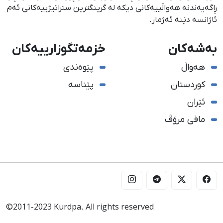
ڕاگەیەندنە هەواڵییەكانی دیكە لە گرینگترین ستراتیژییەكانی ئەم
ئاژانسە دێنە ئەژمار.
بەشەکان
خزمەتگوزارییەکان
هەواڵ
پێوەندی
کوردستان
پێناسە
ئێران
مافی مرۆڤ
©2011-2023 Kurdpa. All rights reserved