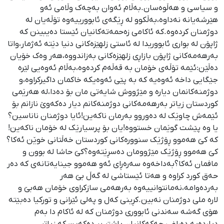
و سیاسی و هەڵوەسان.بەڵام ئەوان بەچەک وڵامی ئەو
هێرشەیانە نەداوە،بەڵکوو لە ڕێگەی ئابوورییەوە تۆڵەیان لە
دوژمنان کردەوە.کە ئاکامی زەحمەتەکانیان ئێستا دەیبینن کە
ژاپۆن لە بواری ئابووریدا لە ئاستی زلهێزەکانی دنیا دێتە ئەژمار،واتا
بەرهەمەکانی ژاپۆن بازاڕی زلهێزەکانی بەزاندووە،هەر وەک خۆیان
دەڵێن:ئێمە تۆڵەی خۆمان بە قەڵەم کردەوە،بەڵام ئەوەیی لێرە
جێگایی داخە ئەوەیە کە بە پێی ئەوەیکە خاکمان داگیرکراوە،و
دوژمنەکانمان دیارە و مێژووش شایەتی مان بۆ دەدا،لە هەرێمی
کوردستان زیاتر بەرهەمەکانی دوژمنەکانم دیار دەکەوێ نازانم بۆ
ئێمەش چاوێک لە دەوروو بەرمان ناکەین!ئایا دوژمنان ناناسین؟
یا وە پێشت گوێمان خستووە!یان بۆ پرسیارێک لە خۆمان ناکەین!
کە کێ هەموو ڕۆژێک سنوورەکانی کوردستان خەڵتانی خوێن ئەکا؟
کێ هەموو ڕۆژێک مێژوومان دەسڕێتەوە؟کێ حاشا لە بوون و
مافمان ئەکا؟بەداخەوە سەرەڕای ئەو هەموو جینایەتانەی کە دەر
حەق کورد کراوە و هەتا ئێستاشی لە گەڵ بێ هەر
بەردەوامە،نەمانتوانییەوە بەرهەمی سازکراوی خۆمان هەبێ و
لارە ملی دوژمنان نەبین.کڕینی کەل و پەلی ئێرانی و تورکیا دەبێتە
هۆی گەشە سەندنی ئابووری دوژمنان کە لە ئاکام دا بەم
دیاردەیە دەراغی چەکەکانیان باشتر پڕ دەکەین کە زیاتر