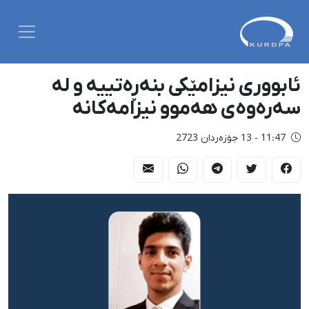
ئابووری نیزامێکی بنەڕەتییە و لە
سەرەوەی هەموو نیزامەکانە
11:47 - 13 جۆزەردان 2723