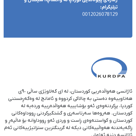
تێلێگرام:
0012026078129
ئاژانسی هەواڵدەریی کوردستان، لە ١ی گەلاوێژی ساڵی ٩٠ی
هەتاوییەوە دەستی بە چالاکی کردووە و ئامانج لە وەگەڕخستنی
كوردپا، پڕكردنەوەی ئەو بۆشایییە هەواڵدەرییە وردەیە لە
كوردستان. هەروەها سەرتاسەری و گشتگیركردنی ڕووداوەكانی
كوردستان و گواستنەوەی ڕاست و وردی ئەو ڕووداوانە بۆ ماڵپەڕ و
ڕاگەیەندنە هەواڵییەكانی دیكە لە گرینگترین ستراتیژییەكانی ئەم
ئاژانسە دێنە ئەژمار.