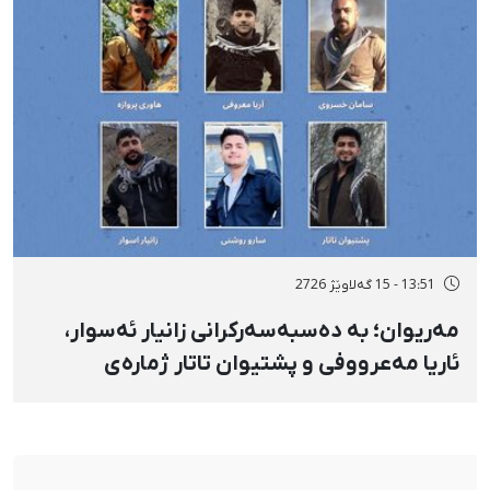
13:51 - 15 گەلاوێژ 2726
مەریوان؛ بە دەسبەسەرکرانی زانیار ئەسوار،
ئاریا مەعرووفی و پشتیوان تاتار ژمارەی
دەسبەسەرکراوانی سەرەڕۆیانە لە ئاوایی «نێ»
بۆ شەش کەس زیادی کرد