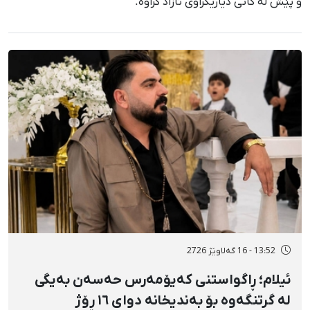
و پێش لە کاتی دیاریکراوی ئازاد کراوە."
13:52 - 16 گەلاوێژ 2726
ئیلام؛ ڕاگواستنی کەیۆمەرس حەسەن بەیگی
لە گرتنگەوە بۆ بەندیخانە دوای ١٦ ڕۆژ