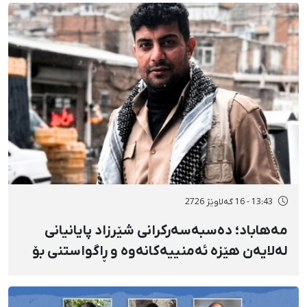
13:43 - 16 گەلاوێژ 2726
مەهاباد؛ دەسبەسەرکرانی شێرزاد پایانیانی
لەلایەن هێزە ئەمنییەکانەوە و ڕاگواستنی بۆ
شوێنێکی ناڕوون