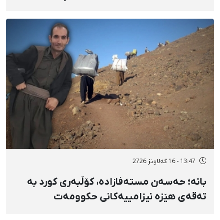
دەسبەسەرکرانی سەرەڕۆیانە و توندوتیژانە
13:47 - 16 گەلاوێژ 2726
بانه؛ حەسەن مستەفازادە، کۆڵبەری کورد بە
تەقەی هێزە نیزامییەکانی حکوومەت
بەسەختی بریندار بوو