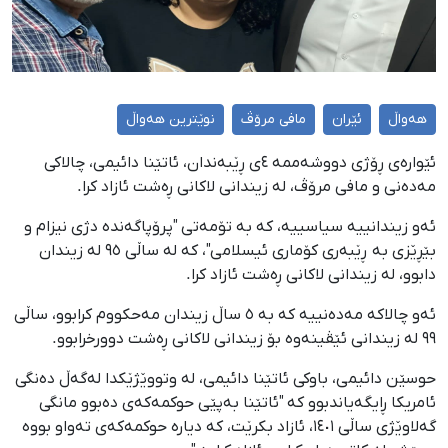
هەواڵ
ئێران
مافی مرۆڤ
نوێترین هەواڵ
ئێوارەی ڕۆژی دووشەممە ٤ی ڕێبەندان، ئاتێنا دائیمی، چالاکی
مەدەنی و مافی مرۆڤ، لە زیندانی لاکانی ڕەشت ئازاد کرا.
ئەو زیندانییه سیاسییە، کە بە تۆمەتی "پرۆپاگەندە دژی نیزام و
بێڕێزی بە ڕێبەری کۆماری ئیسلامی"، که لە ساڵی ٩٥ لە زیندان
دابوو، لە زیندانی لاکانی ڕەشت ئازاد کرا.
ئەو چالاکە مەدەنییە کە بە ٥ ساڵ زیندان مەحکووم کرابوو، ساڵی
٩٩ لە زیندانی ئێڤینەوە بۆ زیندانی لاکانی ڕەشت دوورخرابوو.
حوسێن دائیمی، باوکی ئاتێنا دائیمی، لە وتووێژێکدا لەگەڵ دەنگی
ئامریکا ڕایگەیاندبوو کە "ئاتێنا بەپێی حوکمەکەی دەبوو مانگی
گەلاوێژی ساڵی ١٤٠١، ئازاد بکرێت، کە دیارە حوکمەکەی تەواو بووە