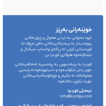
خوێنەرانی بەڕێز
ئێوە دەتوانن بە ناردنی هەواڵ و ڕاپۆرتەکانی
پێوەندیدار بە پیشێلکارییەکانی مافی مرۆڤ لە
کوردستانی ئێران، لە ڕێگەی واتساپ، سیگناڵ و
تێلێگرامەوە هاوکاری کوردپا بن.
کوردپا بە پێبەندبوون بە پرەنسیپە ئەخلاقییەکانی
خۆی پاش لێکۆڵینەوە و دڵنیابوونەوە لە ڕاستیی
هەواڵەکە، لە ماڵپەڕ و تۆڕەکۆمەڵایەتییەکانی
خۆیدا بڵاوی دەکاتەوە.
ئیمەیڵی کوردپا:
info@kurdpa.com
ژمارەی پێوەندیی کوردپا لە واتساپ، سیگناڵ و