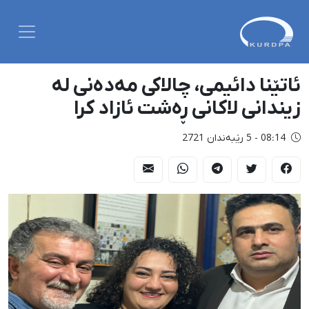
ئاتێنا دائیمی، چالاکی مەدەنی لە
زیندانی لاکانی ڕەشت ئازاد کرا
08:14 - 5 رێبەندان 2721