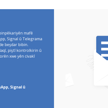
 binpêkariyên mafê
sApp, Signal û Telegrama
de beşdar bibin.
î, piştî kontrolkirin û
torên xwe yên civakî
App, Signal û