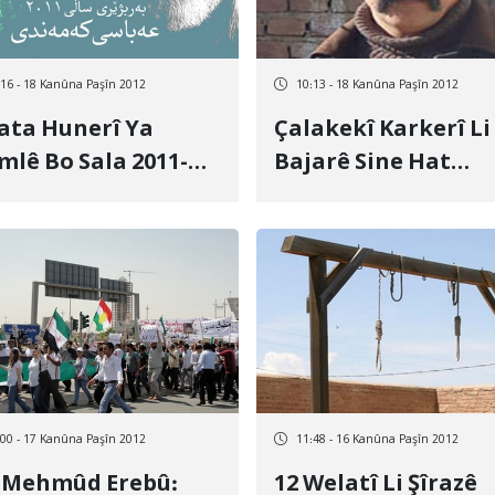
:16 - 18 Kanûna Paşîn 2012
10:13 - 18 Kanûna Paşîn 2012
ata Hunerî Ya
Çalakekî Karkerî Li
lê Bo Sala 2011-
Bajarê Sine Hat
 Bi Ebas Kemendî Tê
Destbiserkirin
şîn
:00 - 17 Kanûna Paşîn 2012
11:48 - 16 Kanûna Paşîn 2012
 Mehmûd Erebû:
12 Welatî Li Şîrazê