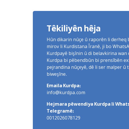
Diyar Kir
Têkiliyên hêja
Hûn dikarin nûçe û raporên li derheq
mirov li Kurdistana Îranê, ji bo What
Kurdpayê bişînin û di belavkirina wan 
Kurdpa bi pêbendbûn bi prensîbên exlaq
pejrandina nûçeyê, dê li ser malper û 
biweşîne.
Emaila Kurdpa:
info@kurdpa.com
Hejmara pêwendiya Kurdpa li Whats
Telegramê:
0012026078129