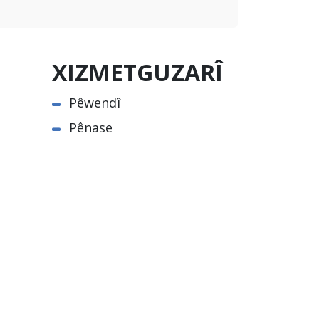
XIZMETGUZARÎ
Pêwendî
Pênase