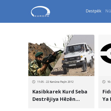
Destpêk
Nû
11:05 - 22 Kanûna Paşîn 2012
10
Kasibkarek Kurd Seba
Fid
Destrêjiya Hêzên
Ya
Întizamî Hat Kuştin
Rew