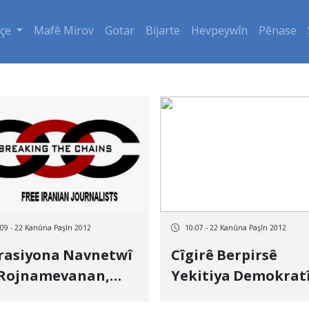
çe
Mafê Mirov
Gotar
Bijarte
Hevpeywîn
Pênase
:09 - 22 Kanûna Paşîn 2012
10:07 - 22 Kanûna Paşîn 2012
rasiyona Navnetwî
Cîgirê Berpirsê
 Rojnamevanan,
Yekitiya Demokrat
şa Ragihandinê Li
Ya Xwendekarên K