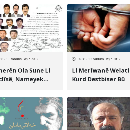
nê Xirb Dinirxîne
Bi Zîndanê Hat
Mehkûmkirin
:35 - 19 Kanûna Paşîn 2012
10:33 - 19 Kanûna Paşîn 2012
erên Ola Sune Li
Li Merîwanê Welat
lîsê, Nameyek
Kurd Destbiser Bû
azîbûnê Ji Bo Elî
ineyî Şandin