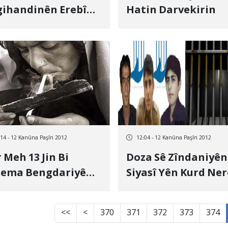
ihandinên Erebî
Hatin Darvekirin
akiyên Welatiyên
d Li Sûriyê Sansor
in
:14 - 12 Kanûna Paşîn 2012
12:04 - 12 Kanûna Paşîn 2012
 Meh 13 Jin Bi
Doza Sê Zîndaniyên
dema Bengdariyê
Siyasî Yên Kurd Ne
ê Xwe Ji Dest Didin
E
<<
<
370
371
372
373
374