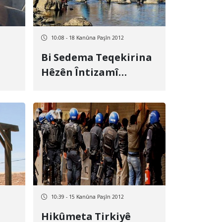
10:08 - 18 Kanûna Paşîn 2012
Bi Sedema Teqekirina
Hêzên Întizamî
Kasibkarek Li Serdeştê
Birîndar Bû
10:39 - 15 Kanûna Paşîn 2012
Hikûmeta Tirkiyê