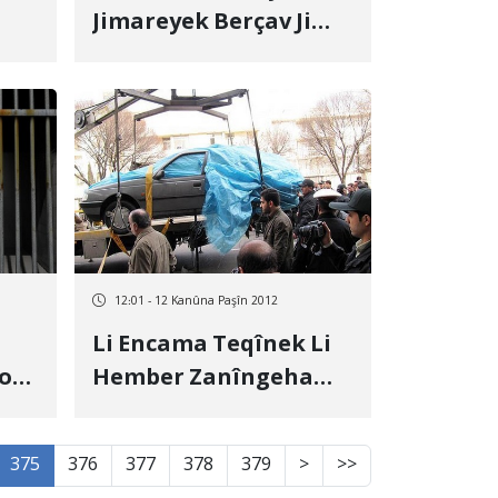
Jimareyek Berçav Ji
Kurdên Wî Welatî
Destbiser Kir
12:01 - 12 Kanûna Paşîn 2012
Li Encama Teqînek Li
ron
Hember Zanîngeha
Elame Tebatebayê, 3
Kes Bûne Gorî
375
376
377
378
379
>
>>