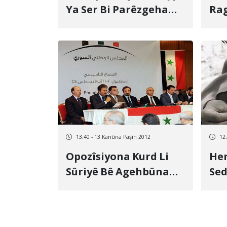
Ya Ser Bi Parêzgeha
Rag
Azerbaycana Rojava
Çal
Hejand
Kur
Dik
13:40 - 13 Kanûna Paşîn 2012
12
Opozîsiyona Kurd Li
Her
Sûriyê Bê Agehbûna
Se
Xwe Derheq Serdana
Can
Civata Nîştimanî Bo
Herêma Kurdistanê