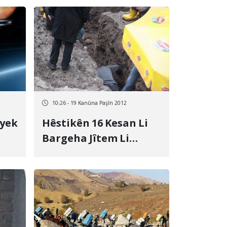
10:26 - 19 Kanûna Paşîn 2012
iyek
Hêstikên 16 Kesan Li
Bargeha Jîtem Li
Amedê Hatin
Peydakirin