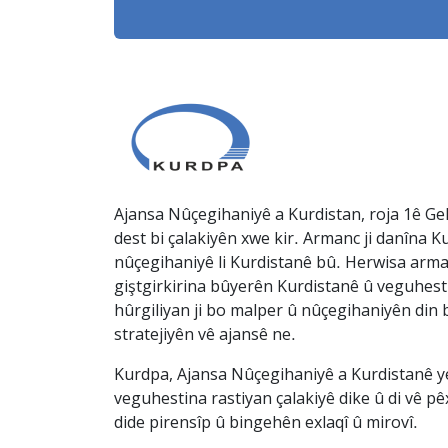
Ajansa Nûçegihaniyê a Kurdistan, roja 1ê Gel
dest bi çalakiyên xwe kir. Armanc ji danîna Ku
nûçegihaniyê li Kurdistanê bû. Herwisa arma
giştgirkirina bûyerên Kurdistanê û veguhesti
hûrgiliyan ji bo malper û nûçegihaniyên din b
stratejiyên vê ajansê ne.
Kurdpa, Ajansa Nûçegihaniyê a Kurdistanê ye 
veguhestina rastiyan çalakiyê dike û di vê p
dide pirensîp û bingehên exlaqî û mirovî.