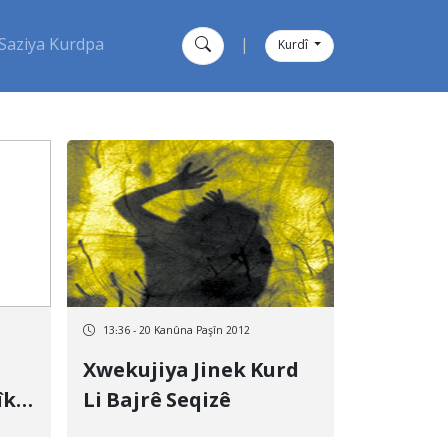
Saziya Kurdpa
|
Kurdî
13:36 - 20 Kanûna Paşîn 2012
Xwekujiya Jinek Kurd
îk
Li Bajrê Seqizê
urd