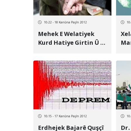
10:22 - 18 Kanûna Paşîn 2012
10
Mehek E Welatiyek
Xel
Kurd Hatiye Girtin Û Di
Mam
Çarenivîsek Ne Ron De
An,
Ye
Bex
10:15 - 17 Kanûna Paşîn 2012
10
Erdhejek Bajarê Quşçî
Dr.