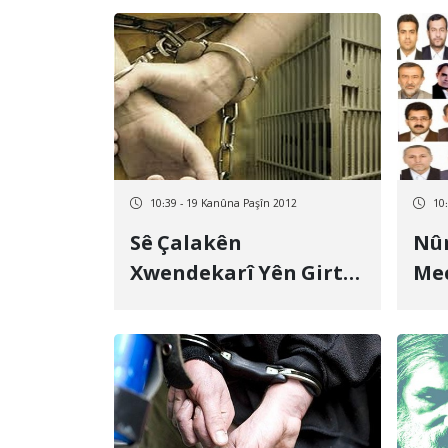
Îra
10:39 - 19 Kanûna Paşîn 2012
10
Sê Çalakên
Nûn
Xwendekarî Yên Girtî
Mec
Li Merîwanê, Di
Ner
Çarenivîsek Ne Ron De
Xam
Ne